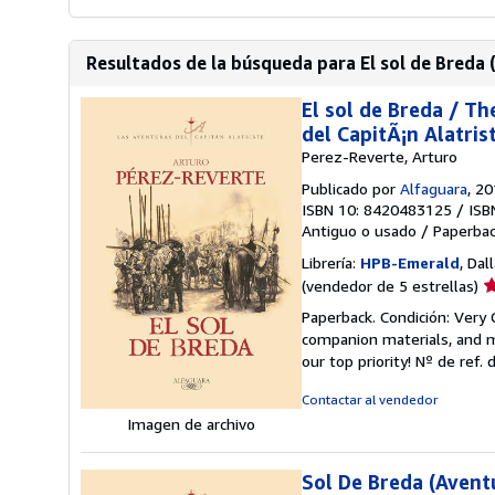
Resultados de la búsqueda para El sol de Breda (
El sol de Breda / Th
del CapitÃ¡n Alatris
Perez-Reverte, Arturo
Publicado por
Alfaguara
, 2
ISBN 10: 8420483125
/
ISB
Antiguo o usado
/
Paperba
Librería:
HPB-Emerald
, Dal
Ca
(vendedor de 5 estrellas)
d
Paperback. Condición: Very
v
companion materials, and m
5
our top priority!
Nº de ref. 
d
5
Contactar al vendedor
e
Imagen de archivo
Sol De Breda (Aventu