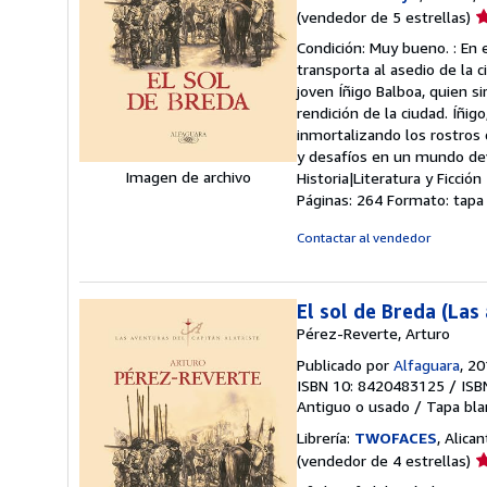
Ca
(vendedor de 5 estrellas)
d
Condición: Muy bueno. : En 
v
transporta al asedio de la 
5
joven Íñigo Balboa, quien s
d
rendición de la ciudad. Íñi
5
inmortalizando los rostros d
e
y desafíos en un mundo dev
Imagen de archivo
Historia|Literatura y Ficci
Páginas: 264 Formato: tapa
Contactar al vendedor
El sol de Breda (Las
Pérez-Reverte, Arturo
Publicado por
Alfaguara
, 2
ISBN 10: 8420483125
/
ISB
Antiguo o usado
/
Tapa bla
Librería:
TWOFACES
, Alica
Ca
(vendedor de 4 estrellas)
d