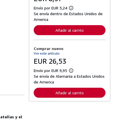
Envío por EUR 3,24
M
Se envía dentro de Estados Unidos de
á
s
America
i
n
Añadir al carrito
f
o
r
m
Comprar nuevo
a
c
Ver este artículo
i
EUR 26,53
ó
n
s
Envío por EUR 9,95
M
o
Se envía de Alemania a Estados Unidos
á
b
s
de America
r
i
e
n
l
Añadir al carrito
f
a
o
s
r
t
m
a
a
r
c
atallas y el
i
i
f
ó
a