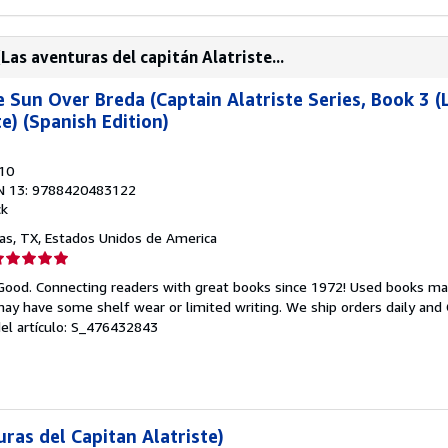
Las aventuras del capitán Alatriste...
e Sun Over Breda (Captain Alatriste Series, Book 3 
te) (Spanish Edition)
010
N 13: 9788420483122
ck
las, TX, Estados Unidos de America
lificación
el
 Good. Connecting readers with great books since 1972! Used books ma
endedor:
ay have some shelf wear or limited writing. We ship orders daily and 
del artículo: S_476432843
e
strellas
ras del Capitan Alatriste)