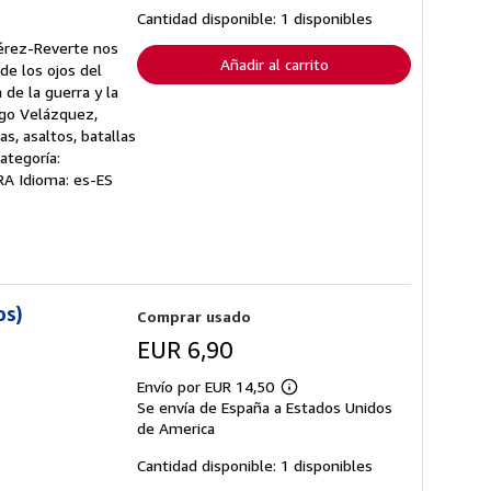
tarifas
Cantidad disponible: 1 disponibles
de
envío
Pérez-Reverte nos
Añadir al carrito
de los ojos del
 de la guerra y la
ego Velázquez,
as, asaltos, batallas
ategoría:
ARA Idioma: es-ES
os)
Comprar usado
EUR 6,90
Envío por EUR 14,50
Más
Se envía de España a Estados Unidos
información
sobre
de America
las
tarifas
Cantidad disponible: 1 disponibles
de