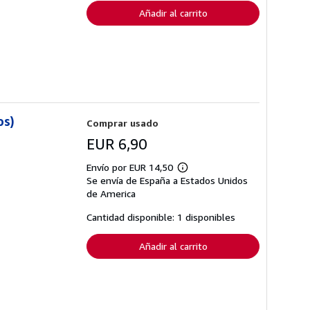
envío
Añadir al carrito
os)
Comprar usado
EUR 6,90
Envío por EUR 14,50
Más
Se envía de España a Estados Unidos
información
sobre
de America
las
tarifas
Cantidad disponible: 1 disponibles
de
envío
Añadir al carrito