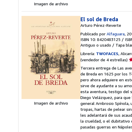
Imagen de archivo
El sol de Breda
Arturo Pérez-Reverte
Publicado por
Alfaguara
, 2
ISBN 10: 8420483125
/
ISB
Antiguo o usado
/
Tapa bla
Librería:
TWOFACES
, Alica
Ca
(vendedor de 4 estrellas)
d
Tercera entrega de Las avent
v
de Breda en 1625 por los Te
4
pero ahora adquiere en este
d
sirve de ayudante a su amo 
5
esta aventura, testigo del 
e
Diego Velázquez, para que l
Imagen de archivo
general Ambrosio Spínola, 
tropas, hartas de pelear s
les adelantará de sus acau
la crueldad, o el dubitativ
pasadas guerras en Nápoles