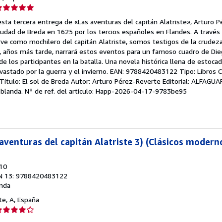
lificación
el
esta tercera entrega de «Las aventuras del capitán Alatriste», Arturo 
endedor:
ciudad de Breda en 1625 por los tercios españoles en Flandes. A través 
irve como mochilero del capitán Alatriste, somos testigos de la crudeza
e
go, años más tarde, narrará estos eventos para un famoso cuadro de Di
e los participantes en la batalla. Una novela histórica llena de estocad
strellas
astado por la guerra y el invierno. EAN: 9788420483122 Tipo: Libros C
ón Título: El sol de Breda Autor: Arturo Pérez-Reverte Editorial: ALFAGU
 blanda.
Nº de ref. del artículo: Happ-2026-04-17-9783be95
 aventuras del capitán Alatriste 3) (Clásicos modern
010
N 13: 9788420483122
nda
nte, A, España
lificación
el