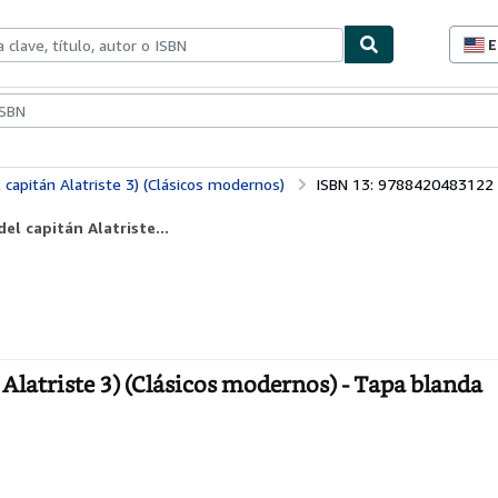
E
P
d
c
ionismo
Vendedores
Comenzar a vender
d
s
 capitán Alatriste 3) (Clásicos modernos)
ISBN 13: 9788420483122
el capitán Alatriste...
n Alatriste 3) (Clásicos modernos) - Tapa blanda