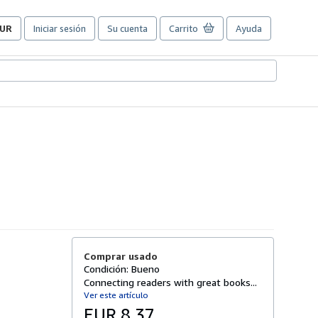
UR
Iniciar sesión
Su cuenta
Carrito
Ayuda
referencias
e
ompra
el
itio.
Comprar usado
Condición: Bueno
Connecting readers with great books...
Ver este artículo
EUR 8,37