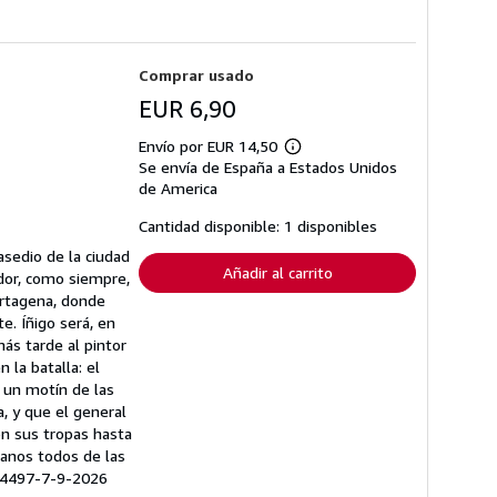
Comprar usado
EUR 6,90
Envío por EUR 14,50
Más
Se envía de España a Estados Unidos
información
sobre
de America
las
tarifas
Cantidad disponible: 1 disponibles
de
envío
asedio de la ciudad
Añadir al carrito
ador, como siempre,
artagena, donde
e. Íñigo será, en
ás tarde al pintor
 la batalla: el
 un motín de las
, y que el general
on sus tropas hasta
ranos todos de las
-14497-7-9-2026