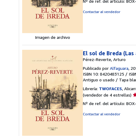
Nº de ref. del artículo: B
v
4
Contactar al vendedor
d
5
e
Imagen de archivo
El sol de Breda (Las
Pérez-Reverte, Arturo
Publicado por
Alfaguara
, 2
ISBN 10: 8420483125
/
ISB
Antiguo o usado
/
Tapa bla
Librería:
TWOFACES
, Alica
Ca
(vendedor de 4 estrellas)
d
Nº de ref. del artículo: B
v
4
Contactar al vendedor
d
5
e