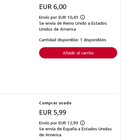
EUR 6,00
Envío por EUR 10,43
Más
Se envía de Reino Unido a Estados
información
sobre
Unidos de America
las
tarifas
Cantidad disponible: 1 disponibles
de
envío
Añadir al carrito
Comprar usado
EUR 5,99
Envío por EUR 12,99
Más
Se envía de España a Estados Unidos
información
sobre
de America
las