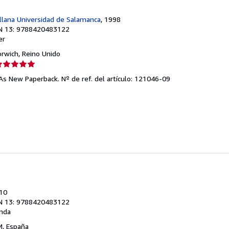
llana Universidad de Salamanca
, 1998
N 13: 9788420483122
er
orwich, Reino Unido
lificación
el
. As New Paperback.
Nº de ref. del artículo: 121046-09
endedor:
e
strellas
010
N 13: 9788420483122
nda
 M, España