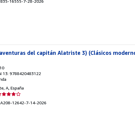
OX-835-16555-7-28-2026
endedor:
e
strellas
 aventuras del capitán Alatriste 3) (Clásicos modern
010
N 13: 9788420483122
nda
nte, A, España
lificación
el
OX-A208-12642-7-14-2026
endedor:
e
strellas