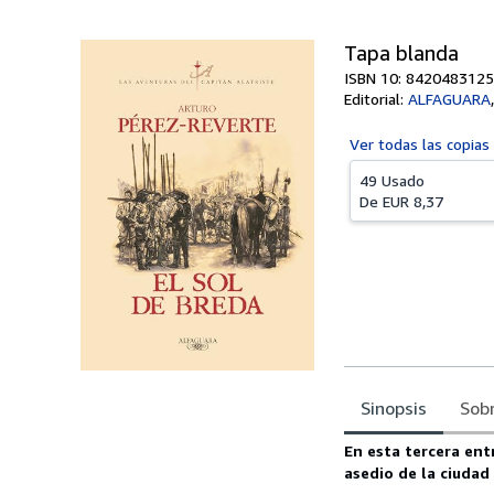
Tapa blanda
ISBN 10: 8420483125
Editorial:
ALFAGUARA
Ver todas las
copias
49 Usado
De
EUR 8,37
Sinopsis
Sobr
Sinopsis
En esta tercera ent
asedio de la ciudad