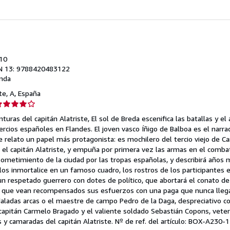
010
N 13: 9788420483122
nda
nte, A, España
lificación
el
uras del capitán Alatriste, El sol de Breda escenifica las batallas y el 
endedor:
rcios españoles en Flandes. El joven vasco Íñigo de Balboa es el narr
 relato un papel más protagonista: es mochilero del tercio viejo de C
e
el capitán Alatriste, y empuña por primera vez las armas en el combat
sometimiento de la ciudad por las tropas españolas, y describirá años m
strellas
os inmortalice en un famoso cuadro, los rostros de los participantes en
un respetado guerrero con dotes de político, que abortará el conato de
in que vean recompensados sus esfuerzos con una paga que nunca llega
daladas arcas o el maestre de campo Pedro de la Daga, despreciativo c
o capitán Carmelo Bragado y el valiente soldado Sebastián Copons, vete
 y camaradas del capitán Alatriste.
Nº de ref. del artículo: BOX-A230