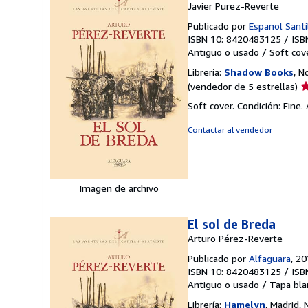
Javier Purez-Reverte
Publicado por
Espanol Santi
ISBN 10: 8420483125
/
ISB
Antiguo o usado
/
Soft cov
Librería:
Shadow Books
, N
Ca
(vendedor de 5 estrellas)
d
Soft cover. Condición: Fine
v
5
Contactar al vendedor
d
5
e
Imagen de archivo
El sol de Breda
Arturo Pérez-Reverte
Publicado por
Alfaguara
, 2
ISBN 10: 8420483125
/
ISB
Antiguo o usado
/
Tapa bla
Librería:
Hamelyn
, Madrid,