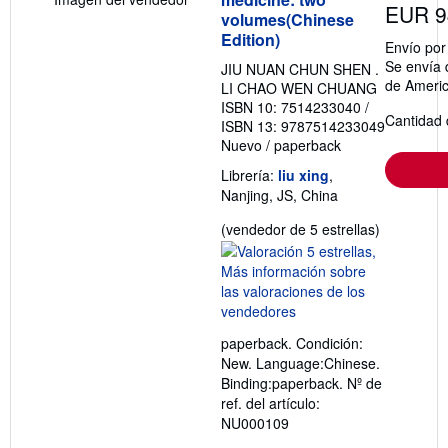
EUR 9
n
volumes(Chinese
s
Edition)
o
Envío po
b
Se envía 
JIU NUAN CHUN SHEN .
r
de Ameri
e
LI CHAO WEN CHUANG
l
ISBN 10: 7514233040
/
a
Cantidad 
ISBN 13: 9787514233049
s
Nuevo
/
paperback
t
a
Librería:
liu xing
,
r
i
Nanjing, JS, China
f
a
Calificació
(vendedor de 5 estrellas)
s
del
d
e
vendedor:
e
5
n
de
v
í
5
o
paperback. Condición:
estrellas
New. Language:Chinese.
Binding:paperback.
Nº de
ref. del artículo:
NU000109