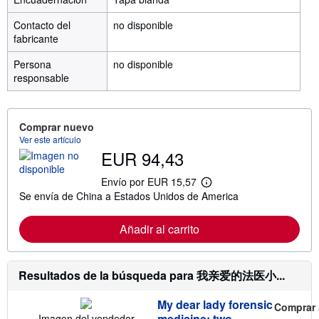
Contacto del
no disponible
fabricante
Persona
no disponible
responsable
Comprar nuevo
Ver este artículo
EUR 94,43
Envío por EUR 15,57
M
Se envía de China a Estados Unidos de America
á
s
i
Añadir al carrito
n
f
o
r
m
Resultados de la búsqueda para 我亲爱的法医小...
a
c
My dear lady forensic
i
Comprar
ó
medicine: two
Imagen del vendedor