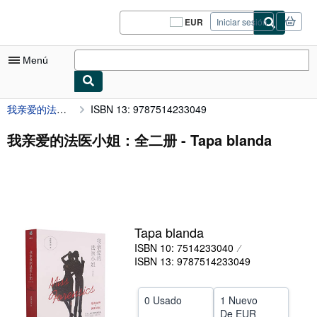
Pasar al contenido principal
IberLibro.com
EUR
Iniciar sesión
Preferencias
de
compra
Menú
del
sitio.
我亲爱的法医小姐：全二册
ISBN 13: 9787514233049
Mi cuenta
Consultar mis pedidos
我亲爱的法医小姐：全二册 - Tapa blanda
Cerrar sesión
Búsqueda avanzada
Colecciones
Tapa blanda
Libros antiguos
ISBN 10: 7514233040
Arte y coleccionismo
ISBN 13: 9787514233049
Vendedores
0 Usado
1 Nuevo
Comenzar a vender
De
EUR