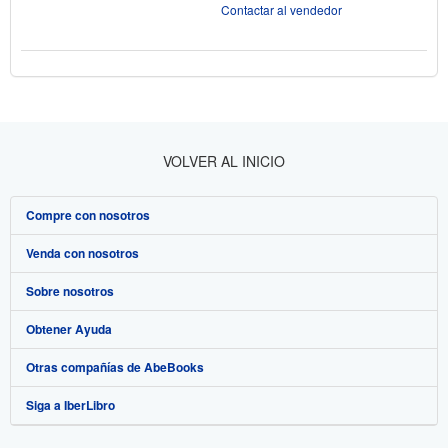
Contactar al vendedor
VOLVER AL INICIO
Compre con nosotros
Venda con nosotros
Búsqueda avanzada
Sobre nosotros
Colecciones
Comenzar a vender
Obtener Ayuda
Mi cuenta
Únase a nuestro programa de afiliados
Sobre IberLibro
Otras compañías de AbeBooks
Mis pedidos
Recomiende un vendedor
Medios
Preguntas frecuentes y guías
Siga a IberLibro
Ver carrito
Empleo
Atención al Cliente
AbeBooks.com
Política de Privacidad
AbeBooks.co.uk