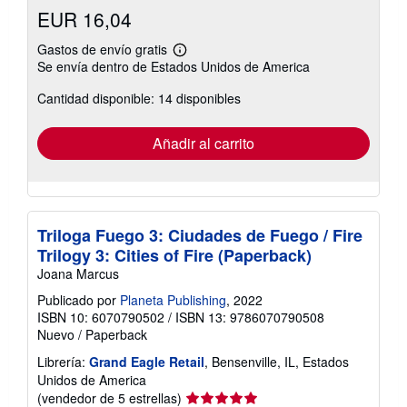
EUR 16,04
Gastos de envío gratis
Más
Se envía dentro de Estados Unidos de America
información
sobre
Cantidad disponible: 14 disponibles
las
tarifas
de
envío
Añadir al carrito
Triloga Fuego 3: Ciudades de Fuego / Fire
Trilogy 3: Cities of Fire (Paperback)
Joana Marcus
Publicado por
Planeta Publishing
, 2022
ISBN 10: 6070790502
/
ISBN 13: 9786070790508
Nuevo
/
Paperback
Librería:
Grand Eagle Retail
, Bensenville, IL, Estados
Unidos de America
Calificación
(vendedor de 5 estrellas)