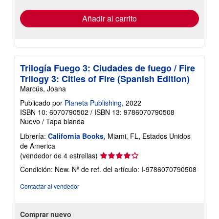
tarifas
de
envío
Añadir al carrito
Trilogía Fuego 3: Ciudades de fuego / Fire
Trilogy 3: Cities of Fire (Spanish Edition)
Marcús, Joana
Publicado por
Planeta Publishing
, 2022
ISBN 10: 6070790502
/
ISBN 13: 9786070790508
Nuevo
/
Tapa blanda
Librería:
California Books
, Miami, FL, Estados Unidos
de America
Calificación
(vendedor de 4 estrellas)
del
Condición: New.
Nº de ref. del artículo: I-9786070790508
vendedor:
4
Contactar al vendedor
de
5
estrellas
Comprar nuevo