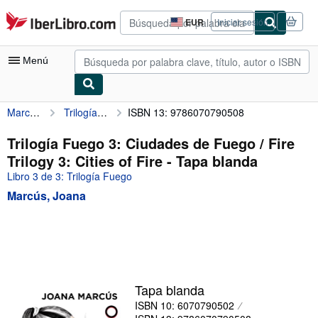
Pasar al contenido principal
IberLibro.com
EUR
Iniciar sesión
Preferencias
de
compra
Menú
del
sitio.
Marcús, Joana
Trilogía Fuego 3: Ciudades de Fuego / Fire Trilogy 3: Cities of Fire
ISBN 13: 9786070790508
Mi cuenta
Consultar mis pedidos
Trilogía Fuego 3: Ciudades de Fuego / Fire
Trilogy 3: Cities of Fire - Tapa blanda
Búsqueda avanzada
Libro 3 de 3: Trilogía Fuego
Colecciones
Marcús, Joana
Libros antiguos
Arte y coleccionismo
Vendedores
Comenzar a vender
Tapa blanda
ISBN 10: 6070790502
Ayuda