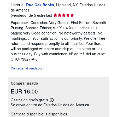
Librería:
True Oak Books
, Highland, NY, Estados Unidos
de America
Calificación
(vendedor de 5 estrellas)
del
Paperback. Condición: Very Good+. First Edition; Seventh
vendedor:
Printing. Spanish Edition; 5.7 X 1.4 X 8.6 inches; 601
5
pages; Very Good condition. No noteworthy defects. No
de
markings. ; - Your satisfaction is our priority. We offer free
5
returns and respond promptly to all inquiries. Your item
estrellas
will be packaged with care and ship on the same or next
business day. Buy with confidence.
Nº de ref. del artículo:
GHC-73827-A-0
Contactar al vendedor
Comprar usado
EUR 16,00
Gastos de envío gratis
Más
Se envía dentro de Estados Unidos de America
información
sobre
Cantidad disponible: 1 disponibles
las