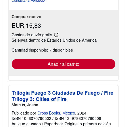
Contactar al vendedor
5
estrellas
Comprar nuevo
EUR 15,83
Gastos de envío gratis
Más
Se envía dentro de Estados Unidos de America
información
sobre
Cantidad disponible: 7 disponibles
las
tarifas
de
envío
Añadir al carrito
Trilogía Fuego 3 Ciudades De Fuego / Fire
Trilogy 3: Cities of Fire
Marcús, Joana
Publicado por
Cross Books, Mexico
, 2024
ISBN 10: 6070790502
/
ISBN 13: 9786070790508
Antiguo o usado
/
Paperback
Original o primera edición