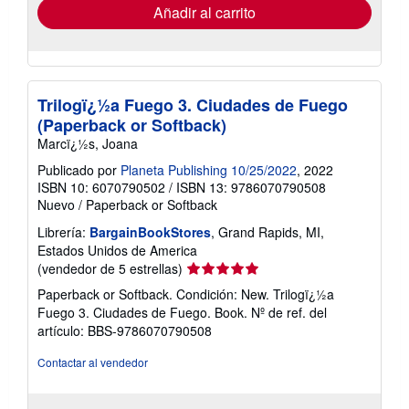
envío
Añadir al carrito
Trilogï¿½a Fuego 3. Ciudades de Fuego
(Paperback or Softback)
Marcï¿½s, Joana
Publicado por
Planeta Publishing 10/25/2022
, 2022
ISBN 10: 6070790502
/
ISBN 13: 9786070790508
Nuevo
/
Paperback or Softback
Librería:
BargainBookStores
, Grand Rapids, MI,
Estados Unidos de America
Calificación
(vendedor de 5 estrellas)
del
Paperback or Softback. Condición: New. Trilogï¿½a
vendedor:
Fuego 3. Ciudades de Fuego. Book.
Nº de ref. del
5
artículo: BBS-9786070790508
de
5
Contactar al vendedor
estrellas