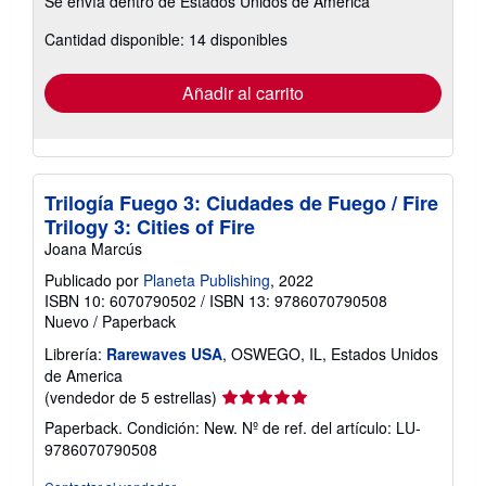
Se envía dentro de Estados Unidos de America
información
sobre
Cantidad disponible: 14 disponibles
las
tarifas
de
envío
Añadir al carrito
Trilogía Fuego 3: Ciudades de Fuego / Fire
Trilogy 3: Cities of Fire
Joana Marcús
Publicado por
Planeta Publishing
, 2022
ISBN 10: 6070790502
/
ISBN 13: 9786070790508
Nuevo
/
Paperback
Librería:
Rarewaves USA
, OSWEGO, IL, Estados Unidos
de America
Calificación
(vendedor de 5 estrellas)
del
Paperback. Condición: New.
Nº de ref. del artículo: LU-
vendedor:
9786070790508
5
de