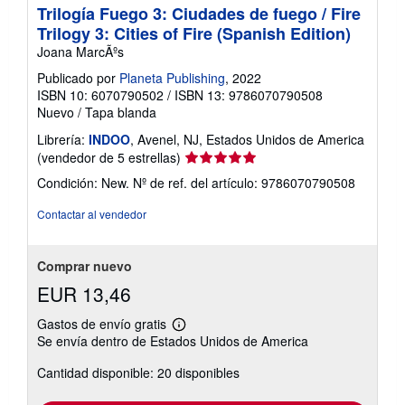
Trilogía Fuego 3: Ciudades de fuego / Fire
Trilogy 3: Cities of Fire (Spanish Edition)
Joana MarcÃºs
Publicado por
Planeta Publishing
, 2022
ISBN 10: 6070790502
/
ISBN 13: 9786070790508
Nuevo
/
Tapa blanda
Librería:
INDOO
, Avenel, NJ, Estados Unidos de America
Calificación
(vendedor de 5 estrellas)
del
Condición: New.
Nº de ref. del artículo: 9786070790508
vendedor:
5
Contactar al vendedor
de
5
estrellas
Comprar nuevo
EUR 13,46
Gastos de envío gratis
Más
Se envía dentro de Estados Unidos de America
información
sobre
Cantidad disponible: 20 disponibles
las
tarifas
de