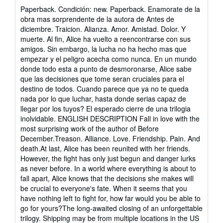
del
Paperback. Condición: new. Paperback. Enamorate de la
vendedor:
obra mas sorprendente de la autora de Antes de
5
diciembre. Traicion. Alianza. Amor. Amistad. Dolor. Y
de
muerte. Al fin, Alice ha vuelto a reencontrarse con sus
5
amigos. Sin embargo, la lucha no ha hecho mas que
estrellas
empezar y el peligro acecha como nunca. En un mundo
donde todo esta a punto de desmoronarse, Alice sabe
que las decisiones que tome seran cruciales para el
destino de todos. Cuando parece que ya no te queda
nada por lo que luchar, hasta donde serias capaz de
llegar por los tuyos? El esperado cierre de una trilogia
inolvidable. ENGLISH DESCRIPTION Fall in love with the
most surprising work of the author of Before
December.Treason. Alliance. Love. Friendship. Pain. And
death.At last, Alice has been reunited with her friends.
However, the fight has only just begun and danger lurks
as never before. In a world where everything is about to
fall apart, Alice knows that the decisions she makes will
be crucial to everyone's fate. When it seems that you
have nothing left to fight for, how far would you be able to
go for yours?The long-awaited closing of an unforgettable
trilogy. Shipping may be from multiple locations in the US