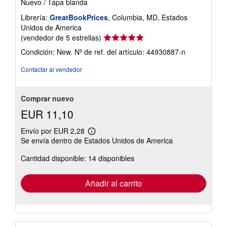
Nuevo
/
Tapa blanda
Librería:
GreatBookPrices
, Columbia, MD, Estados
Unidos de America
Calificación
(vendedor de 5 estrellas)
del
Condición: New.
Nº de ref. del artículo: 44930887-n
vendedor:
5
Contactar al vendedor
de
5
estrellas
Comprar nuevo
EUR 11,10
Envío por EUR 2,28
Más
Se envía dentro de Estados Unidos de America
información
sobre
Cantidad disponible: 14 disponibles
las
tarifas
de
envío
Añadir al carrito