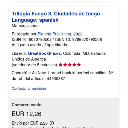
Trilogía Fuego 3. Ciudades de fuego -
Language: spanish
Marcús, Joana
Publicado por
Planeta Publishing
, 2022
ISBN 10: 6070790502
/
ISBN 13: 9786070790508
Antiguo o usado
/
Tapa blanda
Librería:
GreatBookPrices
, Columbia, MD, Estados
Unidos de America
Calificación
(vendedor de 5 estrellas)
del
Condición: As New. Unread book in perfect condition.
Nº
vendedor:
de ref. del artículo: 44930887
5
de
Contactar al vendedor
5
estrellas
Comprar usado
EUR 12,26
Envío por EUR 2,28
Más