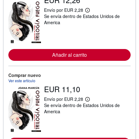
Envío por EUR 2,28
M
Se envía dentro de Estados Unidos de
á
s
America
i
n
f
o
r
m
Añadir al carrito
a
c
i
ó
n
Comprar nuevo
s
Ver este artículo
o
EUR 11,10
b
r
e
Envío por EUR 2,28
l
M
Se envía dentro de Estados Unidos de
a
á
s
s
America
t
i
a
n
r
f
i
o
f
r
a
m