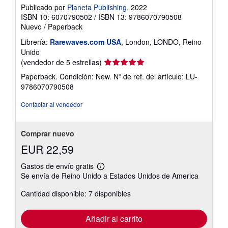
Publicado por
Planeta Publishing
, 2022
ISBN 10: 6070790502
/
ISBN 13: 9786070790508
Nuevo
/
Paperback
Librería:
Rarewaves.com USA
, London, LONDO, Reino
Unido
Calificación
(vendedor de 5 estrellas)
del
Paperback. Condición: New.
Nº de ref. del artículo: LU-
vendedor:
9786070790508
5
de
Contactar al vendedor
5
estrellas
Comprar nuevo
EUR 22,59
Gastos de envío gratis
Más
Se envía de Reino Unido a Estados Unidos de America
información
sobre
Cantidad disponible: 7 disponibles
las
tarifas
de
envío
Añadir al carrito