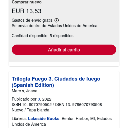
Comprar nuevo
EUR 13,53
Gastos de envío gratis
Más
Se envía dentro de Estados Unidos de America
información
sobre
Cantidad disponible: 5 disponibles
las
tarifas
de
envío
Añadir al carrito
Trilogfa Fuego 3. Ciudades de fuego
(Spanish Edition)
Marc s, Joana
Publicado por
0
, 2022
ISBN 10: 6070790502
/
ISBN 13: 9786070790508
Nuevo
/
Tapa blanda
Librería:
Lakeside Books
, Benton Harbor, MI, Estados
Unidos de America