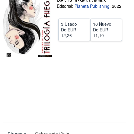
ISBN 13: 9786070790508
Editorial:
Planeta Publishing
,
2022
CERRAR
3 Usado
16 Nuevo
De
EUR
De
EUR
12,26
11,10
Sinopsis
Sobre este título