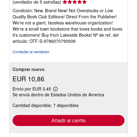
Calificación
(vendedor de 5 estrellas)
del
Condición: New. Brand New! Not Overstocks or Low
vendedor:
Quality Book Club Editions! Direct From the Publisher!
5
We're not a giant, faceless warehouse organization!
de
We're a small town bookstore that loves books and loves
5
it's customers! Buy from Lakeside Books!
Nº de ref. del
estrellas
artículo: OTF-S-9786070790508
Contactar al vendedor
Comprar nuevo
EUR 10,86
Envío por EUR 3,45
Más
Se envía dentro de Estados Unidos de America
información
sobre
Cantidad disponible: 7 disponibles
las
tarifas
de
envío
Añadir al carrito