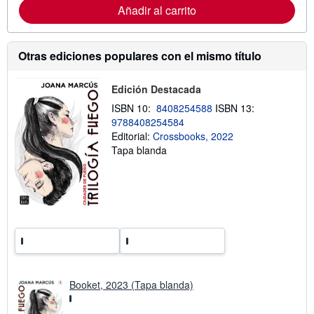
Añadir al carrito
s
a
d
c
e
i
e
ó
n
n
Otras ediciones populares con el mismo título
v
s
í
o
o
b
Edición Destacada
r
e
ISBN 10:
8408254588
ISBN 13:
l
9788408254584
a
Editorial:
Crossbooks, 2022
s
t
Tapa blanda
a
r
i
f
a
s
d
e
e
n
v
í
o
Booket, 2023 (Tapa blanda)