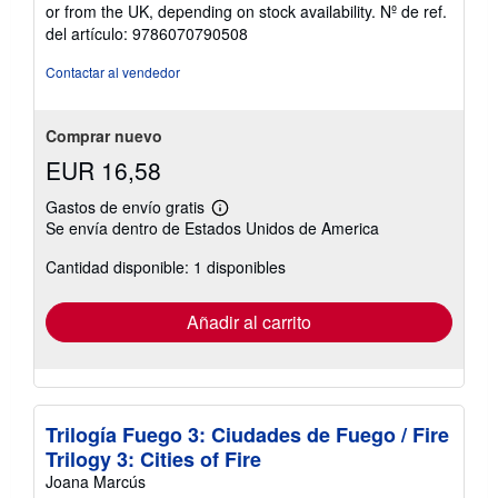
or from the UK, depending on stock availability.
Nº de ref.
del artículo: 9786070790508
Contactar al vendedor
Comprar nuevo
EUR 16,58
Gastos de envío gratis
Más
Se envía dentro de Estados Unidos de America
información
sobre
Cantidad disponible: 1 disponibles
las
tarifas
de
envío
Añadir al carrito
Trilogía Fuego 3: Ciudades de Fuego / Fire
Trilogy 3: Cities of Fire
Joana Marcús