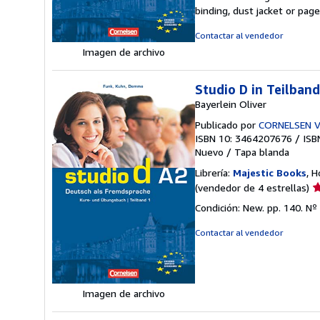
5
binding, dust jacket or pag
d
5
Contactar al vendedor
e
Imagen de archivo
Studio D in Teilban
Bayerlein Oliver
Publicado por
CORNELSEN 
ISBN 10: 3464207676
/
ISB
Nuevo
/
Tapa blanda
Librería:
Majestic Books
, 
Ca
(vendedor de 4 estrellas)
d
Condición: New. pp. 140.
Nº 
v
4
Contactar al vendedor
d
5
e
Imagen de archivo