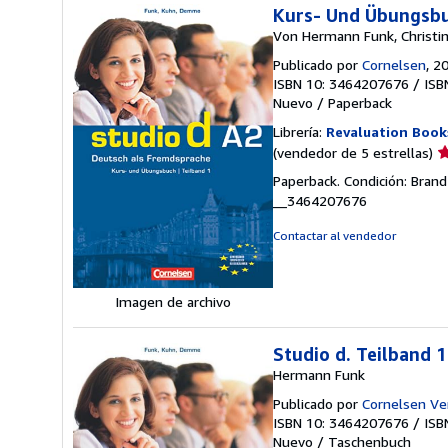
Kurs- Und Übungsbuc
Von Hermann Funk, Christin
Publicado por
Cornelsen
, 2
ISBN 10: 3464207676
/
ISB
Nuevo
/
Paperback
Librería:
Revaluation Book
Ca
(vendedor de 5 estrellas)
d
Paperback. Condición: Bran
v
__3464207676
5
d
Contactar al vendedor
5
e
Imagen de archivo
Studio d. Teilband
Hermann Funk
Publicado por
Cornelsen Ve
ISBN 10: 3464207676
/
ISB
Nuevo
/
Taschenbuch