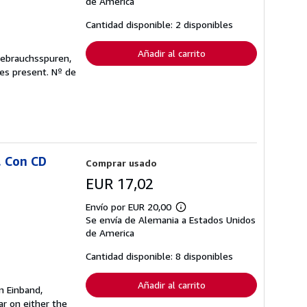
de America
las
tarifas
Cantidad disponible: 2 disponibles
de
envío
Añadir al carrito
Gebrauchsspuren,
ges present.
Nº de
. Con CD
Comprar usado
EUR 17,02
Envío por EUR 20,00
Más
Se envía de Alemania a Estados Unidos
información
sobre
de America
las
tarifas
Cantidad disponible: 8 disponibles
de
envío
Añadir al carrito
n Einband,
r on either the