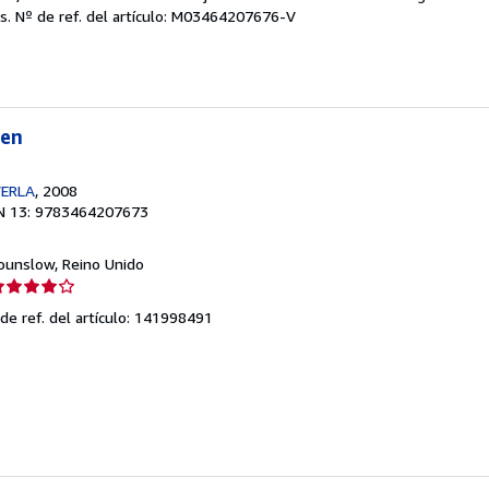
es.
Nº de ref. del artículo: M03464207676-V
e
strellas
den
VERLA
, 2008
N 13: 9783464207673
Hounslow, Reino Unido
lificación
el
de ref. del artículo: 141998491
endedor:
e
strellas