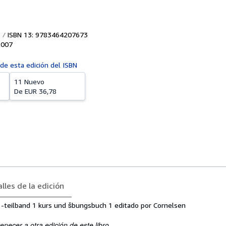
ISBN 13: 9783464207673
2007
 de esta edición del ISBN
11 Nuevo
De
EUR 36,78
lles de la edición
 -teilband 1 kurs und šbungsbuch 1 editado por Cornelsen
enecer a otra edición de este libro.