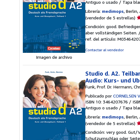
Antiguo o usado
/
Tapa bla
Librería:
medimops
, Berlin
Ca
(vendedor de 5 estrellas)
d
Condición: good. Befriedig
v
aber vollständigen Seiten.
5
ref. del artículo: M034642
d
5
Contactar al vendedor
e
Imagen de archivo
Studio d. A2. Teilb
Audio: Kurs- und Ub
Funk, Prof. Dr. Hermann, Chr
Publicado por
CORNELSEN 
ISBN 10: 3464207676
/
ISB
Antiguo o usado
/
Tapa bla
Librería:
medimops
, Berlin
Ca
(vendedor de 5 estrellas)
d
Condición: very good. Gut
v
Schutzumschlag oder Seiten