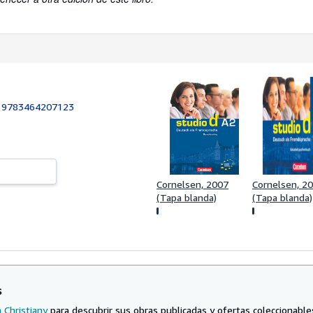
:
9783464207123
Cornelsen, 2007
Cornelsen, 2
(Tapa blanda)
(Tapa blanda)
s
a Christiany
para descubrir sus obras publicadas y ofertas coleccionable