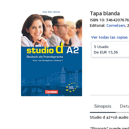
Tapa blanda
ISBN 10: 3464207676
Editorial:
Cornelsen
,
Ver todas las
copias
5 Usado
De
EUR 15,36
Sinopsis
Deta
Sinopsis
Studio d a2+cd-audio
"Sinopsis" puede pert