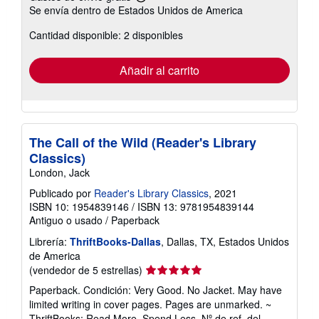
Más
Se envía dentro de Estados Unidos de America
información
sobre
Cantidad disponible: 2 disponibles
las
tarifas
de
envío
Añadir al carrito
The Call of the Wild (Reader's Library
Classics)
London, Jack
Publicado por
Reader's Library Classics
, 2021
ISBN 10: 1954839146
/
ISBN 13: 9781954839144
Antiguo o usado
/
Paperback
Librería:
ThriftBooks-Dallas
, Dallas, TX, Estados Unidos
de America
Calificación
(vendedor de 5 estrellas)
del
Paperback. Condición: Very Good. No Jacket. May have
vendedor:
limited writing in cover pages. Pages are unmarked. ~
5
ThriftBooks: Read More, Spend Less.
Nº de ref. del