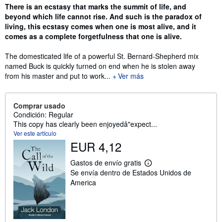
Sinopsis
There is an ecstasy that marks the summit of life, and
beyond which life cannot rise. And such is the paradox of
living, this ecstasy comes when one is most alive, and it
comes as a complete forgetfulness that one is alive.
The domesticated life of a powerful St. Bernard-Shepherd mix
named Buck is quickly turned on end when he is stolen away
from his master and put to work...
Ver más
Comprar usado
Condición: Regular
This copy has clearly been enjoyedâ"expect...
Ver este artículo
EUR 4,12
Gastos de envío gratis
M
Se envía dentro de Estados Unidos de
á
s
America
i
n
f
o
r