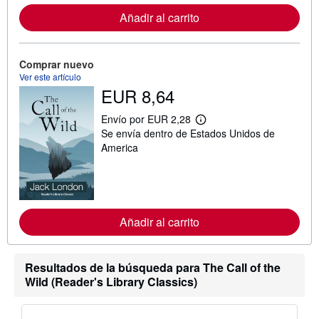
m
Añadir al carrito
a
c
i
ó
n
Comprar nuevo
s
Ver este artículo
o
EUR 8,64
b
r
e
Envío por EUR 2,28
l
M
Se envía dentro de Estados Unidos de
a
á
s
s
America
t
i
a
n
r
f
i
o
f
r
a
m
s
Añadir al carrito
a
d
c
e
i
e
ó
n
n
Resultados de la búsqueda para The Call of the
v
s
Wild (Reader's Library Classics)
í
o
o
b
r
e