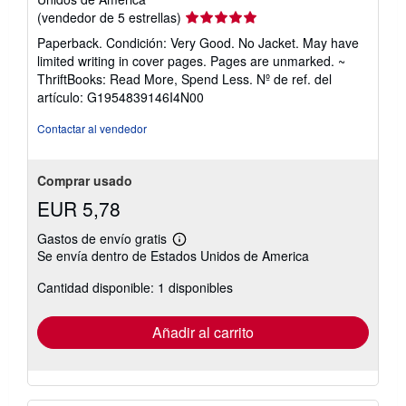
Calificación
(vendedor de 5 estrellas)
del
Paperback. Condición: Very Good. No Jacket. May have
vendedor:
limited writing in cover pages. Pages are unmarked. ~
5
ThriftBooks: Read More, Spend Less.
Nº de ref. del
de
artículo: G1954839146I4N00
5
estrellas
Contactar al vendedor
Comprar usado
EUR 5,78
Gastos de envío gratis
Más
Se envía dentro de Estados Unidos de America
información
sobre
Cantidad disponible: 1 disponibles
las
tarifas
de
envío
Añadir al carrito