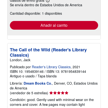
Gastos de envío gratis
Más
Se envía dentro de Estados Unidos de America
información
sobre
Cantidad disponible: 1 disponibles
las
tarifas
de
envío
Añadir al carrito
The Call of the Wild (Reader's Library
Classics)
London, Jack
Publicado por
Reader's Library Classics
, 2021
ISBN 10: 1954839146
/
ISBN 13: 9781954839144
Antiguo o usado
/
Tapa blanda
Librería:
Dream Books Co.
, Denver, CO, Estados Unidos
de America
Calificación
(vendedor de 5 estrellas)
del
Condición: good. Gently used with minimal wear on the
vendedor:
corners and cover. A few pages may contain light
5