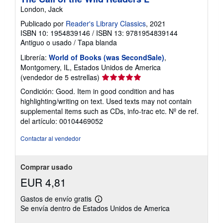
London, Jack
Publicado por
Reader's Library Classics
, 2021
ISBN 10: 1954839146
/
ISBN 13: 9781954839144
Antiguo o usado
/
Tapa blanda
Librería:
World of Books (was SecondSale)
,
Montgomery, IL, Estados Unidos de America
Calificación
(vendedor de 5 estrellas)
del
Condición: Good. Item in good condition and has
vendedor:
highlighting/writing on text. Used texts may not contain
5
supplemental items such as CDs, info-trac etc.
Nº de ref.
de
del artículo: 00104469052
5
estrellas
Contactar al vendedor
Comprar usado
EUR 4,81
Gastos de envío gratis
Más
Se envía dentro de Estados Unidos de America
información
sobre