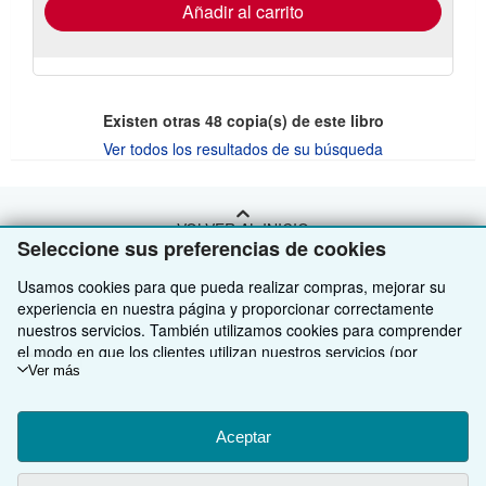
envío
Añadir al carrito
Existen otras
48
copia(s) de este libro
Ver todos los resultados de su búsqueda
VOLVER AL INICIO
Seleccione sus preferencias de cookies
Usamos cookies para que pueda realizar compras, mejorar su
Compre con nosotros
experiencia en nuestra página y proporcionar correctamente
nuestros servicios. También utilizamos cookies para comprender
Venda con nosotros
Búsqueda avanzada
el modo en que los clientes utilizan nuestros servicios (por
Sobre nosotros
Colecciones
Comenzar a vender
ejemplo, midiendo las visitas al sitio) y así poder realizar mejoras.
Ver más
Si está de acuerdo, también utilizaremos cookies de terceros
Obtener Ayuda
Mi cuenta
Únase a nuestro programa de afiliados
Sobre IberLibro
para mostrar contenido relevante en los anuncios y medir el
rendimiento de los mismos. Elija Rechazar si noestá de acuerdo
Aceptar
Otras compañías de AbeBooks
Mis pedidos
Recomiende un vendedor
Medios
Preguntas frecuentes y guías
o Personalizar para obtener más información. Puede cambiar sus
opciones en cualquier momento visitando las
Preferencias de