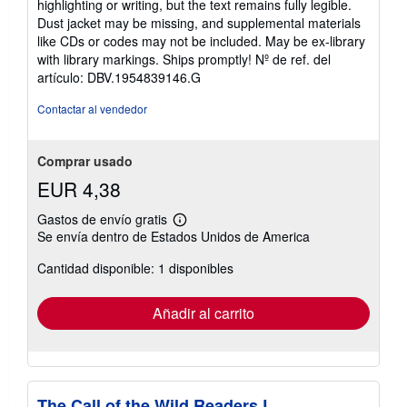
highlighting or writing, but the text remains fully legible.
de
Dust jacket may be missing, and supplemental materials
5
like CDs or codes may not be included. May be ex-library
estrellas
with library markings. Ships promptly!
Nº de ref. del
artículo: DBV.1954839146.G
Contactar al vendedor
Comprar usado
EUR 4,38
Gastos de envío gratis
Más
Se envía dentro de Estados Unidos de America
información
sobre
Cantidad disponible: 1 disponibles
las
tarifas
de
envío
Añadir al carrito
The Call of the Wild Readers L