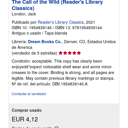
The Call of the Wild (Reader's Library
l
Classics)
a
s
London, Jack
t
a
Publicado por
Reader's Library Classics
, 2021
r
ISBN 10: 1954839146
/
ISBN 13: 9781954839144
i
Antiguo o usado
/
Tapa blanda
f
a
Librería:
Dream Books Co.
, Denver, CO, Estados Unidos
s
d
de America
e
Calificación
(vendedor de 5 estrellas)
e
del
n
Condición: acceptable. This copy has clearly been
v
vendedor:
enjoyedâ"expect noticeable shelf wear and some minor
í
5
creases to the cover. Binding is strong, and all pages are
o
de
legible. May contain previous library markings or stamps.
5
Nº de ref. del artículo: DBV.1954839146.A
estrellas
Contactar al vendedor
Comprar usado
EUR 4,12