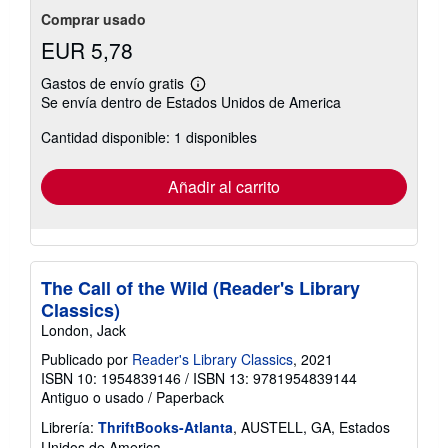
Comprar usado
EUR 5,78
Gastos de envío gratis
Más
Se envía dentro de Estados Unidos de America
información
sobre
Cantidad disponible: 1 disponibles
las
tarifas
de
envío
Añadir al carrito
The Call of the Wild (Reader's Library
Classics)
London, Jack
Publicado por
Reader's Library Classics
, 2021
ISBN 10: 1954839146
/
ISBN 13: 9781954839144
Antiguo o usado
/
Paperback
Librería:
ThriftBooks-Atlanta
, AUSTELL, GA, Estados
Unidos de America