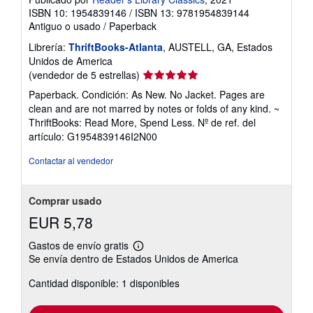
ISBN 10: 1954839146
/
ISBN 13: 9781954839144
Antiguo o usado
/
Paperback
Librería:
ThriftBooks-Atlanta
, AUSTELL, GA, Estados
Unidos de America
Calificación
(vendedor de 5 estrellas)
del
Paperback. Condición: As New. No Jacket. Pages are
vendedor:
clean and are not marred by notes or folds of any kind. ~
5
ThriftBooks: Read More, Spend Less.
Nº de ref. del
de
artículo: G1954839146I2N00
5
estrellas
Contactar al vendedor
Comprar usado
EUR 5,78
Gastos de envío gratis
Más
Se envía dentro de Estados Unidos de America
información
sobre
Cantidad disponible: 1 disponibles
las
tarifas
de