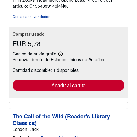
de
artículo: G1954839146I4N00
5
estrellas
Contactar al vendedor
Comprar usado
EUR 5,78
Gastos de envío gratis
Más
Se envía dentro de Estados Unidos de America
información
sobre
Cantidad disponible: 1 disponibles
las
tarifas
de
envío
Añadir al carrito
The Call of the Wild (Reader's Library
Classics)
London, Jack