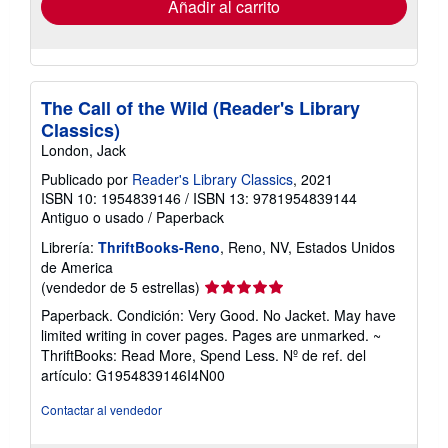
envío
Añadir al carrito
The Call of the Wild (Reader's Library
Classics)
London, Jack
Publicado por
Reader's Library Classics
, 2021
ISBN 10: 1954839146
/
ISBN 13: 9781954839144
Antiguo o usado
/
Paperback
Librería:
ThriftBooks-Reno
, Reno, NV, Estados Unidos
de America
Calificación
(vendedor de 5 estrellas)
del
Paperback. Condición: Very Good. No Jacket. May have
vendedor:
limited writing in cover pages. Pages are unmarked. ~
5
ThriftBooks: Read More, Spend Less.
Nº de ref. del
de
artículo: G1954839146I4N00
5
estrellas
Contactar al vendedor