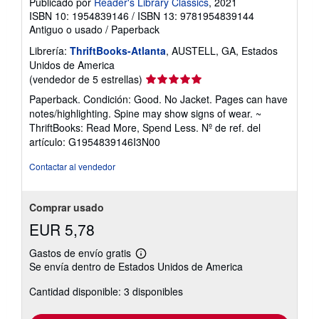
Publicado por
Reader's Library Classics
, 2021
ISBN 10: 1954839146
/
ISBN 13: 9781954839144
Antiguo o usado
/
Paperback
Librería:
ThriftBooks-Atlanta
, AUSTELL, GA, Estados
Unidos de America
Calificación
(vendedor de 5 estrellas)
del
Paperback. Condición: Good. No Jacket. Pages can have
vendedor:
notes/highlighting. Spine may show signs of wear. ~
5
ThriftBooks: Read More, Spend Less.
Nº de ref. del
de
artículo: G1954839146I3N00
5
estrellas
Contactar al vendedor
Comprar usado
EUR 5,78
Gastos de envío gratis
Más
Se envía dentro de Estados Unidos de America
información
sobre
Cantidad disponible: 3 disponibles
las
tarifas
de