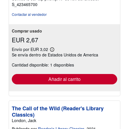
estrellas
S_423465700
Contactar al vendedor
Comprar usado
EUR 2,67
Envío por EUR 3,02
Más
Se envía dentro de Estados Unidos de America
información
sobre
Cantidad disponible: 1 disponibles
las
tarifas
de
envío
Añadir al carrito
The Call of the Wild (Reader's Library
Classics)
London, Jack
Publicado por
Reader's Library Classics
, 2021