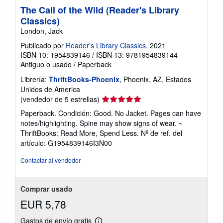
The Call of the Wild (Reader's Library
Classics)
London, Jack
Publicado por
Reader's Library Classics
, 2021
ISBN 10: 1954839146
/
ISBN 13: 9781954839144
Antiguo o usado
/
Paperback
Librería:
ThriftBooks-Phoenix
, Phoenix, AZ, Estados
Unidos de America
Calificación
(vendedor de 5 estrellas)
del
Paperback. Condición: Good. No Jacket. Pages can have
vendedor:
notes/highlighting. Spine may show signs of wear. ~
5
ThriftBooks: Read More, Spend Less.
Nº de ref. del
de
artículo: G1954839146I3N00
5
estrellas
Contactar al vendedor
Comprar usado
EUR 5,78
Gastos de envío gratis