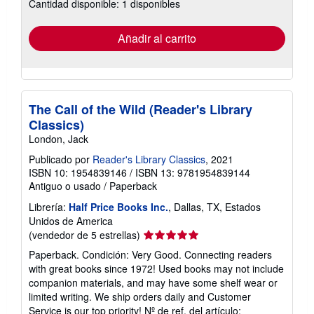
Cantidad disponible: 1 disponibles
las
tarifas
de
envío
Añadir al carrito
The Call of the Wild (Reader's Library
Classics)
London, Jack
Publicado por
Reader's Library Classics
, 2021
ISBN 10: 1954839146
/
ISBN 13: 9781954839144
Antiguo o usado
/
Paperback
Librería:
Half Price Books Inc.
, Dallas, TX, Estados
Unidos de America
Calificación
(vendedor de 5 estrellas)
del
Paperback. Condición: Very Good. Connecting readers
vendedor:
with great books since 1972! Used books may not include
5
companion materials, and may have some shelf wear or
de
limited writing. We ship orders daily and Customer
5
Service is our top priority!
Nº de ref. del artículo: