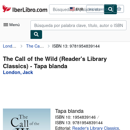
Pasar al contenido principal
IberLibro.com
EUR
Iniciar sesión
Preferencias
de
compra
Menú
del
sitio.
London, Jack
The Call of the Wild (Reader's Library Classics)
ISBN 13: 9781954839144
Mi cuenta
Consultar mis pedidos
The Call of the Wild (Reader's Library
Classics) - Tapa blanda
Búsqueda avanzada
London, Jack
Colecciones
Libros antiguos
Arte y coleccionismo
Vendedores
Tapa blanda
ISBN 10: 1954839146
Comenzar a vender
ISBN 13: 9781954839144
Ayuda
Editorial:
Reader's Library Classics
,