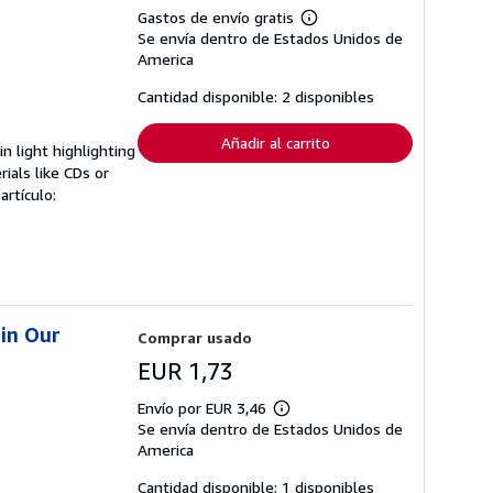
Gastos de envío gratis
Más
Se envía dentro de Estados Unidos de
información
sobre
America
las
tarifas
Cantidad disponible: 2 disponibles
de
envío
Añadir al carrito
 light highlighting
ials like CDs or
artículo:
 in Our
Comprar usado
EUR 1,73
Envío por EUR 3,46
Más
Se envía dentro de Estados Unidos de
información
sobre
America
las
tarifas
Cantidad disponible: 1 disponibles