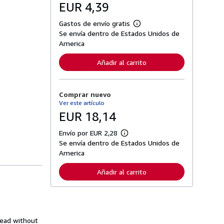
EUR 4,39
Gastos de envío gratis
M
Se envía dentro de Estados Unidos de
á
s
America
i
n
Añadir al carrito
f
o
r
m
Comprar nuevo
a
c
Ver este artículo
i
EUR 18,14
ó
n
s
Envío por EUR 2,28
M
o
Se envía dentro de Estados Unidos de
á
b
s
America
r
i
e
n
l
Añadir al carrito
f
a
o
s
r
t
m
a
a
r
c
i
i
lead without
f