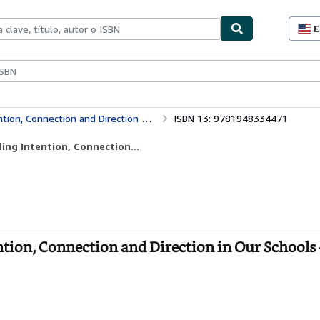
E
P
d
c
ionismo
Vendedores
Comenzar a vender
d
s
nnection and Direction in Our Schools
ISBN 13: 9781948334471
ing Intention, Connection...
tion, Connection and Direction in Our Schools 