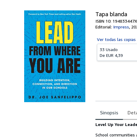
Tapa blanda
ISBN 10: 194833447X
Editorial:
Impress
,
20
Ver todas las
copias
33 Usado
De
EUR 4,39
Sinopsis
Deta
Sinopsis
Level Up Your Lead
School communities a