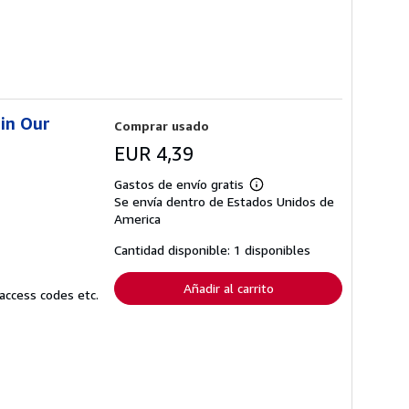
 in Our
Comprar usado
EUR 4,39
Gastos de envío gratis
Más
Se envía dentro de Estados Unidos de
información
sobre
America
las
tarifas
Cantidad disponible: 1 disponibles
de
envío
Añadir al carrito
access codes etc.