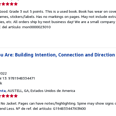
lificación
el
Good. Grade 3 out 5 points. This is a used book. Book has wear on cov
endedor:
mes, stickers/labels. Has no markings on pages. May not include extra
ies, etc. All orders ship by next business day! We are a small company
e
f. del artículo: mon0000023010
strellas
 Are: Building Intention, Connection and Direction
2022
N 13: 9781948334471
ck
nta
, AUSTELL, GA, Estados Unidos de America
lificación
el
. No Jacket. Pages can have notes/highlighting. Spine may show signs o
endedor:
pend Less.
Nº de ref. del artículo: G194833447XI3N00