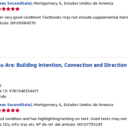
was SecondSale)
, Montgomery, IL, Estados Unidos de America
lificación
el
 in very good condition! Textbooks may not include supplemental items
endedor:
rtículo: 00105084370
e
strellas
 Are: Building Intention, Connection and Direction
2
N 13: 9781948334471
nda
was SecondSale)
, Montgomery, IL, Estados Unidos de America
lificación
el
od condition and has highlighting/writing on text. Used texts may not
endedor:
 CDs, info-trac etc.
Nº de ref. del artículo: 00107735243