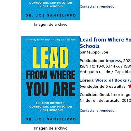
d
Contactar al vendedor
5
e
Imagen de archivo
Lead from Where You
Schools
Sanfelippo, Joe
Publicado por
Impress
, 202
ISBN 10: 194833447X
/
ISB
Antiguo o usado
/
Tapa bla
Librería:
World of Books (
Ca
(vendedor de 5 estrellas)
d
Condición: Good. Item in go
v
Nº de ref. del artículo: 00
5
d
Contactar al vendedor
5
e
Imagen de archivo