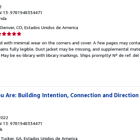
2
N 13: 9781948334471
nda
, Denver, CO, Estados Unidos de America
lificación
el
ed with minimal wear on the corners and cover. A few pages may contain
endedor:
mains fully legible. Dust jacket may be missing, and supplemental mater
May be ex-library with library markings. Ships promptly!
Nº de ref. del 
e
strellas
 Are: Building Intention, Connection and Direction
2022
N 13: 9781948334471
ck
, Tucker, GA, Estados Unidos de America