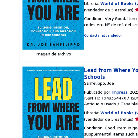
Librería:
World of Books (
Ca
(vendedor de 5 estrellas)
d
Condición: Very Good. Item
v
codes etc.
Nº de ref. del a
5
d
Contactar al vendedor
5
e
Imagen de archivo
Lead from Where You
Schools
Sanfelippo, Joe
Publicado por
Impress
, 202
ISBN 10: 194833447X
/
ISB
Antiguo o usado
/
Tapa bla
Librería:
World of Books (
Ca
(vendedor de 5 estrellas)
d
Condición: Good. Item in go
v
supplemental items such as
5