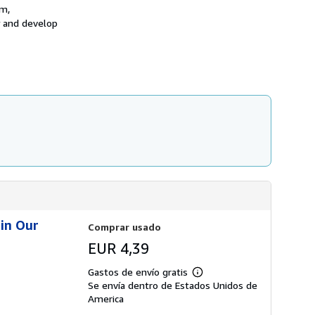
ó
a
om,
n
s
y and develop
s
d
o
e
b
e
r
n
e
v
l
í
a
o
s
t
a
r
i
f
a
s
d
e
e
n
 in Our
v
Comprar usado
í
EUR 4,39
o
Gastos de envío gratis
Más
Se envía dentro de Estados Unidos de
información
sobre
America
las