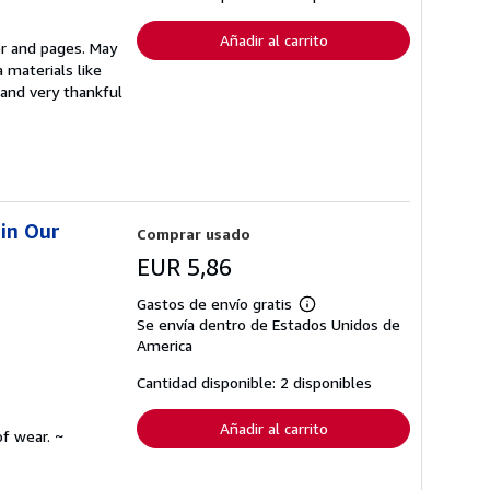
de
envío
Añadir al carrito
er and pages. May
 materials like
 and very thankful
 in Our
Comprar usado
EUR 5,86
Gastos de envío gratis
Más
Se envía dentro de Estados Unidos de
información
sobre
America
las
tarifas
Cantidad disponible: 2 disponibles
de
envío
Añadir al carrito
f wear. ~