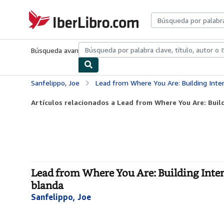
Pasar al contenido principal
IberLibro.com
Búsqueda avanzada
Colecciones
Libros antiguos
Arte y colecc
Sanfelippo, Joe
Lead from Where You Are: Building Intention, Co
Artículos relacionados a Lead from Where You Are: Build
Lead from Where You Are: Building Inten
blanda
Sanfelippo, Joe