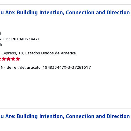
 Are: Building Intention, Connection and Direction
2
N 13: 9781948334471
ck
, Cypress, TX, Estados Unidos de America
lificación
el
.
Nº de ref. del artículo: 194833447X-3-37261517
endedor:
e
strellas
 Are: Building Intention, Connection and Direction