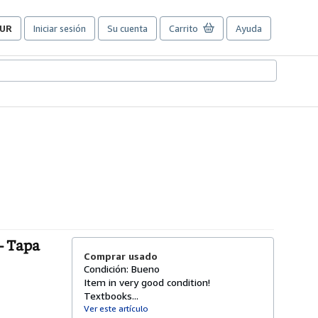
UR
Iniciar sesión
Su cuenta
Carrito
Ayuda
referencias
e
ompra
el
itio.
- Tapa
Comprar usado
Condición: Bueno
Item in very good condition!
Textbooks...
Ver este artículo