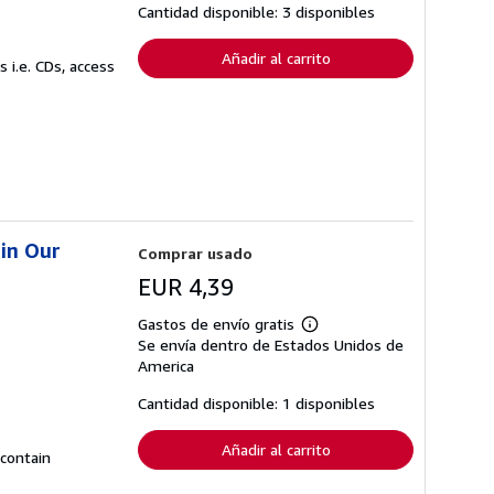
tarifas
Cantidad disponible: 3 disponibles
de
envío
Añadir al carrito
 i.e. CDs, access
 in Our
Comprar usado
EUR 4,39
Gastos de envío gratis
Más
Se envía dentro de Estados Unidos de
información
sobre
America
las
tarifas
Cantidad disponible: 1 disponibles
de
envío
Añadir al carrito
 contain