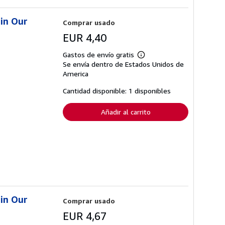
 in Our
Comprar usado
EUR 4,40
Gastos de envío gratis
Más
Se envía dentro de Estados Unidos de
información
sobre
America
las
tarifas
Cantidad disponible: 1 disponibles
de
envío
Añadir al carrito
 in Our
Comprar usado
EUR 4,67