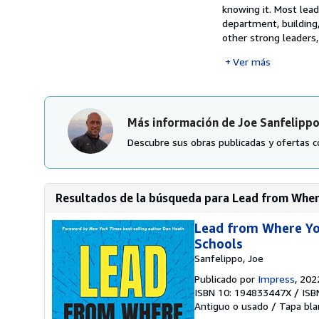
knowing it. Most lea
department, building,
other strong leaders,
Ver más
Más información de Joe Sanfelipp
Descubre sus obras publicadas y ofertas c
Resultados de la búsqueda para Lead from Where 
Lead from Where You
Schools
Sanfelippo, Joe
Publicado por
Impress
, 202
ISBN 10: 194833447X
/
ISB
Antiguo o usado
/
Tapa bla