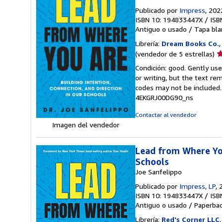
Publicado por
Impress
, 202
ISBN 10: 194833447X
/
ISB
Antiguo o usado
/
Tapa bla
Librería:
Dream Books Co.
Ca
(vendedor de 5 estrellas)
d
Condición: good. Gently us
v
or writing, but the text re
5
codes may not be included. 
d
4EKGRJ00DG90_ns
5
e
Contactar al vendedor
Imagen del vendedor
Lead from Where You
Schools
Joe Sanfelippo
Publicado por
Impress, LP
, 
ISBN 10: 194833447X
/
ISB
Antiguo o usado
/
Paperba
Librería:
Red's Corner LLC