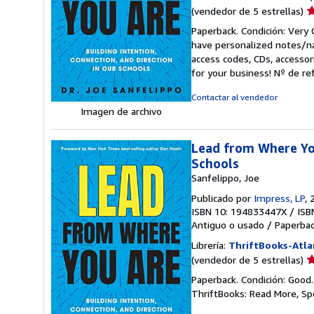
Ca
(vendedor de 5 estrellas)
d
Paperback. Condición: Very 
v
have personalized notes/na
5
access codes, CDs, accessor
d
for your business!
Nº de re
5
e
Contactar al vendedor
Imagen de archivo
Lead from Where You
Schools
Sanfelippo, Joe
Publicado por
Impress, LP
, 
ISBN 10: 194833447X
/
ISB
Antiguo o usado
/
Paperba
Librería:
ThriftBooks-Atla
Ca
(vendedor de 5 estrellas)
d
Paperback. Condición: Good
v
ThriftBooks: Read More, S
5