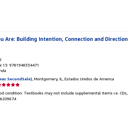
e
strellas
 Are: Building Intention, Connection and Direction
2
N 13: 9781948334471
nda
was SecondSale)
, Montgomery, IL, Estados Unidos de America
lificación
el
od condition. Textbooks may not include supplemental items i.e. CDs, 
endedor:
106209674
e
strellas