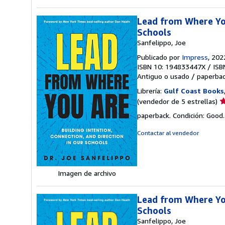
Lead from Where You
Schools
Sanfelippo, Joe
Publicado por
Impress
, 202
ISBN 10: 194833447X
/
ISB
Antiguo o usado
/
paperba
Librería:
Gulf Coast Books
Ca
(vendedor de 5 estrellas)
d
paperback. Condición: Good
v
5
Contactar al vendedor
d
5
e
Imagen de archivo
Lead from Where You
Schools
Sanfelippo, Joe