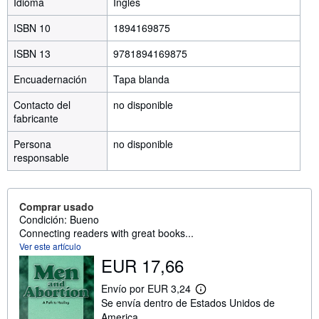
Idioma
Inglés
ISBN 10
1894169875
ISBN 13
9781894169875
Encuadernación
Tapa blanda
Contacto del
no disponible
fabricante
Persona
no disponible
responsable
Comprar usado
Condición: Bueno
Connecting readers with great books...
Ver este artículo
EUR 17,66
Envío por EUR 3,24
M
Se envía dentro de Estados Unidos de
á
s
America