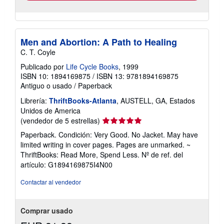
Men and Abortion: A Path to Healing
C. T. Coyle
Publicado por
Life Cycle Books
, 1999
ISBN 10: 1894169875
/
ISBN 13: 9781894169875
Antiguo o usado
/
Paperback
Librería:
ThriftBooks-Atlanta
, AUSTELL, GA, Estados
Unidos de America
Calificación
(vendedor de 5 estrellas)
del
Paperback. Condición: Very Good. No Jacket. May have
vendedor:
limited writing in cover pages. Pages are unmarked. ~
5
ThriftBooks: Read More, Spend Less.
Nº de ref. del
de
artículo: G1894169875I4N00
5
estrellas
Contactar al vendedor
Comprar usado