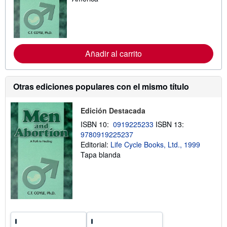
i
n
f
o
r
m
a
Añadir al carrito
c
i
ó
n
Otras ediciones populares con el mismo título
s
o
b
Edición Destacada
r
e
ISBN 10:
0919225233
ISBN 13:
l
9780919225237
a
s
Editorial:
Life Cycle Books, Ltd., 1999
t
Tapa blanda
a
r
i
f
a
s
d
e
e
n