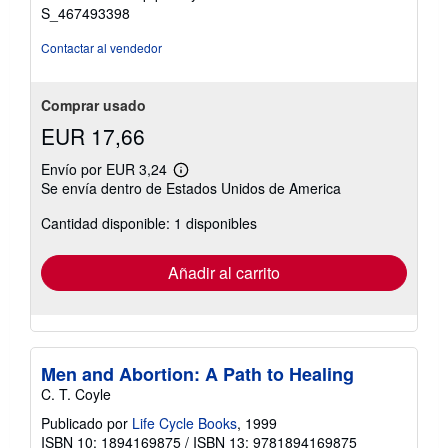
estrellas
S_467493398
Contactar al vendedor
Comprar usado
EUR 17,66
Envío por EUR 3,24
Más
Se envía dentro de Estados Unidos de America
información
sobre
Cantidad disponible: 1 disponibles
las
tarifas
de
envío
Añadir al carrito
Men and Abortion: A Path to Healing
C. T. Coyle
Publicado por
Life Cycle Books
, 1999
ISBN 10: 1894169875
/
ISBN 13: 9781894169875