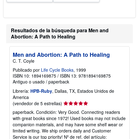
v
í
o
Resultados de la búsqueda para Men and
Abortion: A Path to Healing
Men and Abortion: A Path to Healing
C. T. Coyle
Publicado por
Life Cycle Books
, 1999
ISBN 10: 1894169875
/
ISBN 13: 9781894169875
Antiguo o usado
/
paperback
Librería:
HPB-Ruby
, Dallas, TX, Estados Unidos de
America
Calificación
(vendedor de 5 estrellas)
del
paperback. Condición: Very Good. Connecting readers
vendedor:
with great books since 1972! Used books may not include
5
companion materials, and may have some shelf wear or
de
limited writing. We ship orders daily and Customer
5
Service is our top priority!
Nº de ref. del artículo: