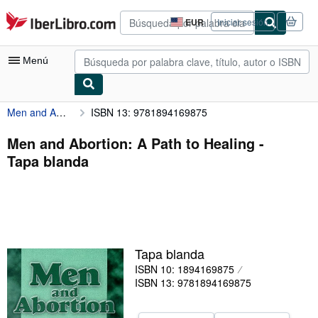
Pasar al contenido principal
IberLibro.com
EUR
Iniciar sesión
Preferencias
de
compra
Menú
del
sitio.
Men and Abortion: A Path to Healing
ISBN 13: 9781894169875
Mi cuenta
Consultar mis pedidos
Men and Abortion: A Path to Healing -
Tapa blanda
Búsqueda avanzada
Colecciones
Libros antiguos
Arte y coleccionismo
Tapa blanda
Vendedores
ISBN 10: 1894169875
ISBN 13: 9781894169875
Comenzar a vender
Ayuda