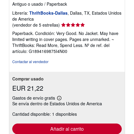
Antiguo o usado
/
Paperback
Librería:
ThriftBooks-Dallas
, Dallas, TX, Estados Unidos
de America
Calificación
(vendedor de 5 estrellas)
del
Paperback. Condición: Very Good. No Jacket. May have
vendedor:
limited writing in cover pages. Pages are unmarked. ~
5
ThriftBooks: Read More, Spend Less.
Nº de ref. del
de
artículo: G1894169875I4N00
5
estrellas
Contactar al vendedor
Comprar usado
EUR 21,22
Gastos de envío gratis
Más
Se envía dentro de Estados Unidos de America
información
sobre
Cantidad disponible: 1 disponibles
las
tarifas
de
envío
Añadir al carrito