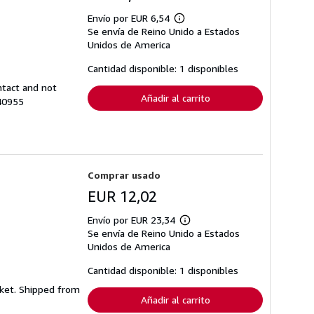
Envío por EUR 6,54
Más
Se envía de Reino Unido a Estados
información
sobre
Unidos de America
las
tarifas
Cantidad disponible: 1 disponibles
de
envío
ntact and not
Añadir al carrito
240955
Comprar usado
EUR 12,02
Envío por EUR 23,34
Más
Se envía de Reino Unido a Estados
información
sobre
Unidos de America
las
tarifas
Cantidad disponible: 1 disponibles
de
envío
cket. Shipped from
Añadir al carrito