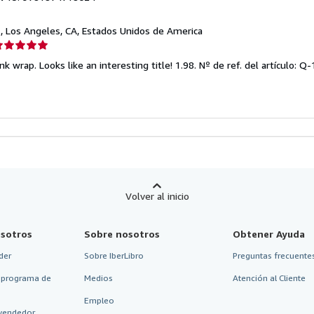
d
, Los Angeles, CA, Estados Unidos de America
lificación
el
nk wrap. Looks like an interesting title! 1.98.
Nº de ref. del artículo: 
endedor:
e
strellas
Volver al inicio
sotros
Sobre nosotros
Obtener Ayuda
der
Sobre IberLibro
Preguntas frecuentes
 programa de
Medios
Atención al Cliente
Empleo
vendedor