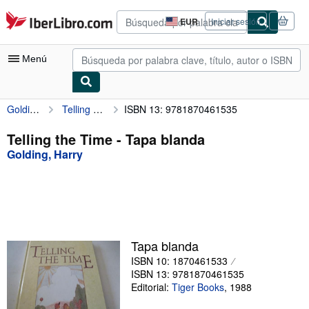
Pasar al contenido principal
IberLibro.com
EUR
Iniciar sesión
Preferencias
de
compra
Menú
del
sitio.
Golding, Harry
Telling the Time
ISBN 13: 9781870461535
Mi cuenta
Consultar mis pedidos
Telling the Time - Tapa blanda
Golding, Harry
Búsqueda avanzada
Colecciones
Libros antiguos
Arte y coleccionismo
Tapa blanda
Vendedores
ISBN 10: 1870461533
ISBN 13: 9781870461535
Comenzar a vender
Editorial:
Tiger Books
,
1988
Ayuda