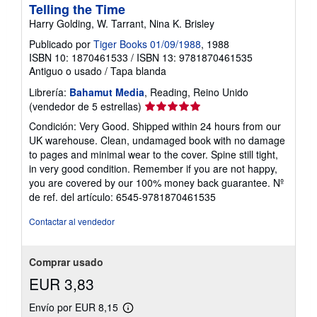
Telling the Time
Harry Golding, W. Tarrant, Nina K. Brisley
Publicado por
Tiger Books 01/09/1988
, 1988
ISBN 10: 1870461533
/
ISBN 13: 9781870461535
Antiguo o usado
/
Tapa blanda
Librería:
Bahamut Media
, Reading, Reino Unido
Calificación
(vendedor de 5 estrellas)
del
Condición: Very Good. Shipped within 24 hours from our
vendedor:
UK warehouse. Clean, undamaged book with no damage
5
to pages and minimal wear to the cover. Spine still tight,
de
in very good condition. Remember if you are not happy,
5
you are covered by our 100% money back guarantee.
Nº
estrellas
de ref. del artículo: 6545-9781870461535
Contactar al vendedor
Comprar usado
EUR 3,83
Envío por EUR 8,15
Más