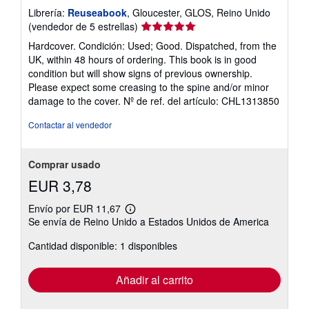
Librería:
Reuseabook
, Gloucester, GLOS, Reino Unido
Calificación
(vendedor de 5 estrellas)
del
Hardcover. Condición: Used; Good. Dispatched, from the
vendedor:
UK, within 48 hours of ordering. This book is in good
5
condition but will show signs of previous ownership.
de
Please expect some creasing to the spine and/or minor
5
damage to the cover.
Nº de ref. del artículo: CHL1313850
estrellas
Contactar al vendedor
Comprar usado
EUR 3,78
Envío por EUR 11,67
Más
Se envía de Reino Unido a Estados Unidos de America
información
sobre
Cantidad disponible: 1 disponibles
las
tarifas
de
envío
Añadir al carrito