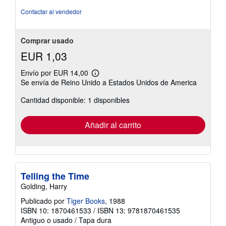
Contactar al vendedor
Comprar usado
EUR 1,03
Envío por EUR 14,00
Más
Se envía de Reino Unido a Estados Unidos de America
información
sobre
Cantidad disponible: 1 disponibles
las
tarifas
de
envío
Añadir al carrito
Telling the Time
Golding, Harry
Publicado por
Tiger Books
, 1988
ISBN 10: 1870461533
/
ISBN 13: 9781870461535
Antiguo o usado
/
Tapa dura