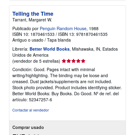
Telling the Time
Tarrant, Margaret W.
Publicado por
Penguin Random House
, 1988
ISBN 10: 1870461533
/
ISBN 13: 9781870461535
Antiguo o usado
/
Tapa blanda
Librería:
Better World Books
, Mishawaka, IN, Estados
Unidos de America
Calificación
(vendedor de 5 estrellas)
del
Condición: Good. Pages intact with minimal
vendedor:
writing/highlighting. The binding may be loose and
5
creased. Dust jackets/supplements are not included.
de
Stock photo provided. Product includes identifying sticker.
5
Better World Books: Buy Books. Do Good.
Nº de ref. del
estrellas
artículo: 52347257-6
Contactar al vendedor
Comprar usado