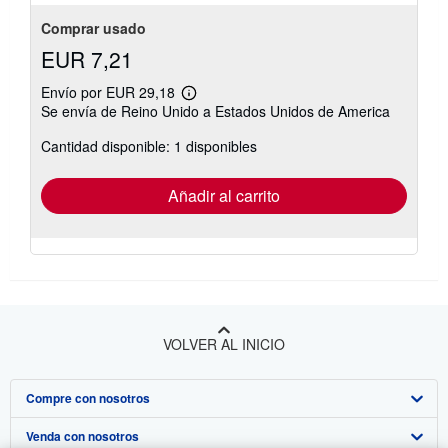
Comprar usado
EUR 7,21
Envío por EUR 29,18
Más
Se envía de Reino Unido a Estados Unidos de America
información
sobre
Cantidad disponible: 1 disponibles
las
tarifas
de
envío
Añadir al carrito
VOLVER AL INICIO
Compre con nosotros
Venda con nosotros
Búsqueda avanzada