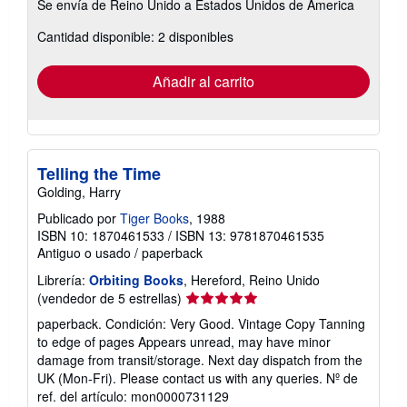
Se envía de Reino Unido a Estados Unidos de America
información
sobre
Cantidad disponible: 2 disponibles
las
tarifas
de
envío
Añadir al carrito
Telling the Time
Golding, Harry
Publicado por
Tiger Books
, 1988
ISBN 10: 1870461533
/
ISBN 13: 9781870461535
Antiguo o usado
/
paperback
Librería:
Orbiting Books
, Hereford, Reino Unido
Calificación
(vendedor de 5 estrellas)
del
paperback. Condición: Very Good. Vintage Copy Tanning
vendedor:
to edge of pages Appears unread, may have minor
5
damage from transit/storage. Next day dispatch from the
de
UK (Mon-Fri). Please contact us with any queries.
Nº de
5
ref. del artículo: mon0000731129
estrellas