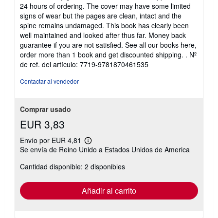
5
24 hours of ordering. The cover may have some limited
a
de
s
signs of wear but the pages are clean, intact and the
d
5
spine remains undamaged. This book has clearly been
e
estrellas
well maintained and looked after thus far. Money back
e
n
guarantee if you are not satisfied. See all our books here,
v
order more than 1 book and get discounted shipping. .
Nº
í
de ref. del artículo: 7719-9781870461535
o
Contactar al vendedor
Comprar usado
EUR 3,83
Envío por EUR 4,81
Más
Se envía de Reino Unido a Estados Unidos de America
información
sobre
Cantidad disponible: 2 disponibles
las
tarifas
de
envío
Añadir al carrito