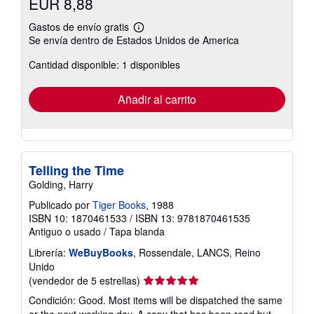
EUR 8,88
Gastos de envío gratis
Más
Se envía dentro de Estados Unidos de America
información
sobre
Cantidad disponible: 1 disponibles
las
tarifas
de
envío
Añadir al carrito
Telling the Time
Golding, Harry
Publicado por
Tiger Books
, 1988
ISBN 10: 1870461533
/
ISBN 13: 9781870461535
Antiguo o usado
/
Tapa blanda
Librería:
WeBuyBooks
, Rossendale, LANCS, Reino
Unido
Calificación
(vendedor de 5 estrellas)
del
Condición: Good. Most items will be dispatched the same
vendedor: