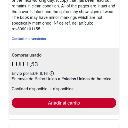
or the next working day. A copy that has been read but
5
remains in clean condition. All of the pages are intact and
de
the cover is intact and the spine may show signs of wear.
5
The book may have minor markings which are not
estrellas
specifically mentioned.
Nº de ref. del artículo:
rev8090101155
Contactar al vendedor
Comprar usado
EUR 1,53
Envío por EUR 8,16
Más
Se envía de Reino Unido a Estados Unidos de America
información
sobre
Cantidad disponible: 1 disponibles
las
tarifas
de
envío
Añadir al carrito