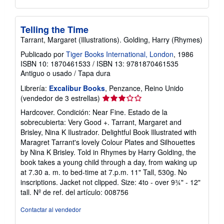
Telling the Time
Tarrant, Margaret (Illustrations). Golding, Harry (Rhymes)
Publicado por
Tiger Books International, London
, 1986
ISBN 10: 1870461533
/
ISBN 13: 9781870461535
Antiguo o usado
/
Tapa dura
Librería:
Excalibur Books
, Penzance, Reino Unido
Calificación
(vendedor de 3 estrellas)
del
Hardcover. Condición: Near Fine. Estado de la
vendedor:
sobrecubierta: Very Good +. Tarrant, Margaret and
3
Brisley, Nina K Ilustrador. Delightful Book Illustrated with
de
Maragret Tarrant's lovely Colour Plates and Silhouettes
5
by Nina K Brisley. Told in Rhymes by Harry Golding, the
estrellas
book takes a young child through a day, from waking up
at 7.30 a. m. to bed-time at 7.p.m. 11" Tall, 530g. No
inscriptions. Jacket not clipped. Size: 4to - over 9¾" - 12"
tall.
Nº de ref. del artículo: 008756
Contactar al vendedor