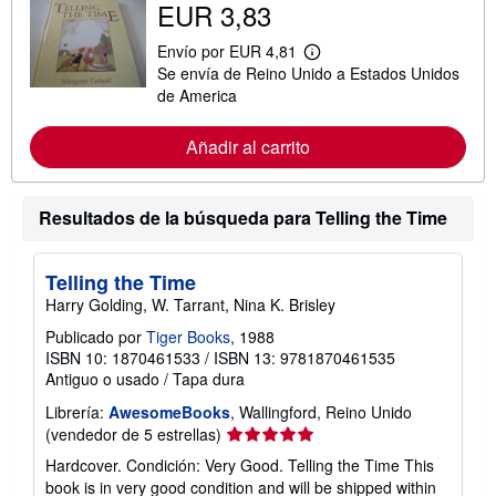
EUR 3,83
Envío por EUR 4,81
M
Se envía de Reino Unido a Estados Unidos
á
s
de America
i
n
f
Añadir al carrito
o
r
m
a
Resultados de la búsqueda para Telling the Time
c
i
ó
n
Telling the Time
s
Harry Golding, W. Tarrant, Nina K. Brisley
o
b
Publicado por
Tiger Books
, 1988
r
ISBN 10: 1870461533
/
ISBN 13: 9781870461535
e
l
Antiguo o usado
/
Tapa dura
a
s
Librería:
AwesomeBooks
, Wallingford, Reino Unido
t
Calificación
(vendedor de 5 estrellas)
a
del
r
Hardcover. Condición: Very Good. Telling the Time This
i
vendedor:
book is in very good condition and will be shipped within
f