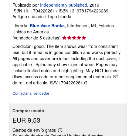
Publicado por
Independently published
, 2019
ISBN 10: 1794226281
/
ISBN 13: 9781794226289
Antiguo o usado
/
Tapa blanda
Librería:
Blue Vase Books
, Interlochen, MI, Estados
Unidos de America
Calificación
(vendedor de 5 estrellas)
del
Condición: good. The item shows wear from consistent
vendedor:
use, but it remains in good condition and works perfectly.
5
All pages and cover are intact including the dust cover, if
de
applicable . Spine may show signs of wear. Pages may
5
include limited notes and highlighting. May NOT include
estrellas
discs, access code or other supplemental materials.
Nº
de ref. del artículo: BVV.1794226281.G
Contactar al vendedor
Comprar usado
EUR 9,53
Gastos de envío gratis
Más
Se envía dentro de Estados Unidos de America