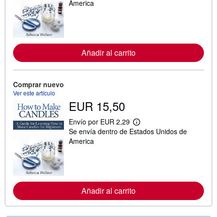
s
America
i
n
f
o
r
m
Añadir al carrito
a
c
i
ó
n
Comprar nuevo
s
Ver este artículo
o
EUR 15,50
b
r
e
Envío por EUR 2,29
M
l
Se envía dentro de Estados Unidos de
á
a
s
s
America
i
t
n
a
f
r
o
i
r
f
m
a
Añadir al carrito
a
s
c
d
i
e
ó
e