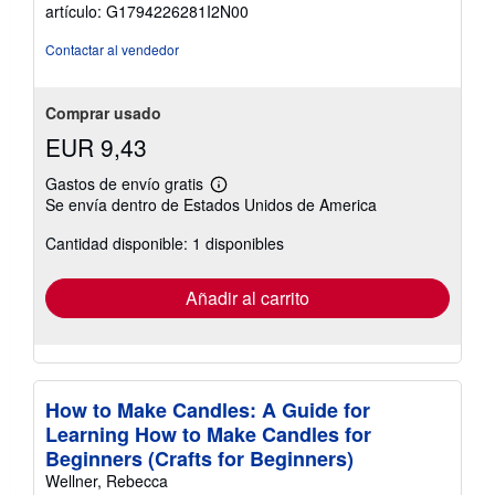
de
artículo: G1794226281I2N00
5
estrellas
Contactar al vendedor
Comprar usado
EUR 9,43
Gastos de envío gratis
Más
Se envía dentro de Estados Unidos de America
información
sobre
Cantidad disponible: 1 disponibles
las
tarifas
de
envío
Añadir al carrito
How to Make Candles: A Guide for
Learning How to Make Candles for
Beginners (Crafts for Beginners)
Wellner, Rebecca