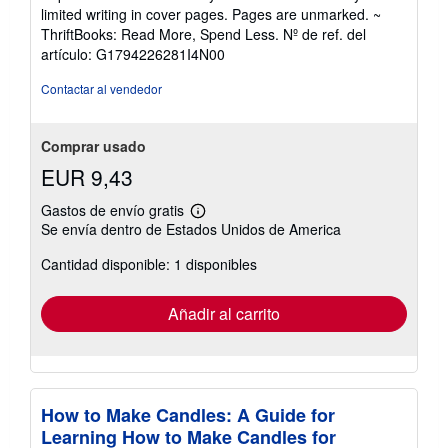
vendedor:
limited writing in cover pages. Pages are unmarked. ~
5
ThriftBooks: Read More, Spend Less.
Nº de ref. del
de
artículo: G1794226281I4N00
5
estrellas
Contactar al vendedor
Comprar usado
EUR 9,43
Gastos de envío gratis
Más
Se envía dentro de Estados Unidos de America
información
sobre
Cantidad disponible: 1 disponibles
las
tarifas
de
envío
Añadir al carrito
How to Make Candles: A Guide for
Learning How to Make Candles for