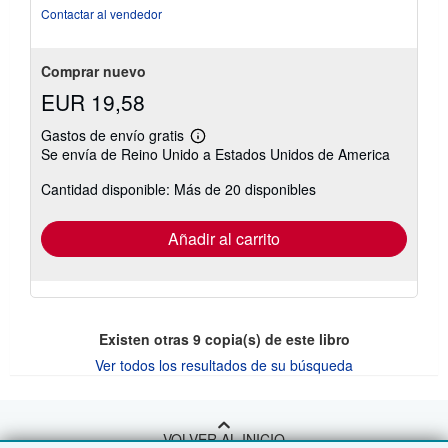
de
Contactar al vendedor
5
estrellas
Comprar nuevo
EUR 19,58
Gastos de envío gratis
Más
Se envía de Reino Unido a Estados Unidos de America
información
sobre
Cantidad disponible: Más de 20 disponibles
las
tarifas
de
envío
Añadir al carrito
Existen otras
9
copia(s) de este libro
Ver todos los resultados de su búsqueda
VOLVER AL INICIO