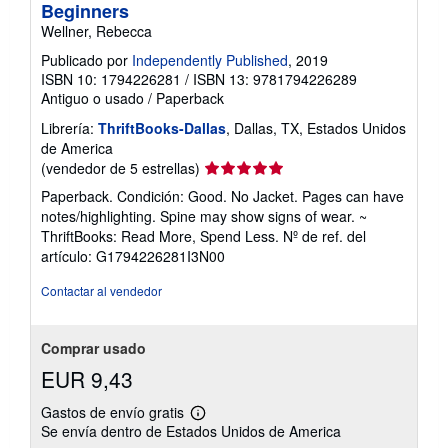
Beginners
Wellner, Rebecca
Publicado por
Independently Published
, 2019
ISBN 10: 1794226281
/
ISBN 13: 9781794226289
Antiguo o usado
/
Paperback
Librería:
ThriftBooks-Dallas
, Dallas, TX, Estados Unidos
de America
Calificación
(vendedor de 5 estrellas)
del
Paperback. Condición: Good. No Jacket. Pages can have
vendedor:
notes/highlighting. Spine may show signs of wear. ~
5
ThriftBooks: Read More, Spend Less.
Nº de ref. del
de
artículo: G1794226281I3N00
5
estrellas
Contactar al vendedor
Comprar usado
EUR 9,43
Gastos de envío gratis
Más
Se envía dentro de Estados Unidos de America
información