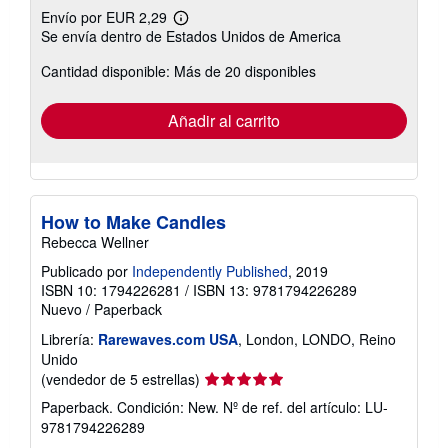
Envío por EUR 2,29
Más
Se envía dentro de Estados Unidos de America
información
sobre
Cantidad disponible: Más de 20 disponibles
las
tarifas
de
envío
Añadir al carrito
How to Make Candles
Rebecca Wellner
Publicado por
Independently Published
, 2019
ISBN 10: 1794226281
/
ISBN 13: 9781794226289
Nuevo
/
Paperback
Librería:
Rarewaves.com USA
, London, LONDO, Reino
Unido
Calificación
(vendedor de 5 estrellas)
del
Paperback. Condición: New.
Nº de ref. del artículo: LU-
vendedor:
9781794226289
5