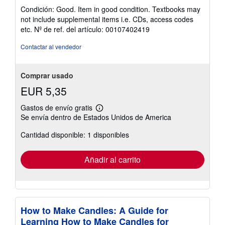
del
Condición: Good. Item in good condition. Textbooks may
vendedor:
not include supplemental items i.e. CDs, access codes
5
etc.
Nº de ref. del artículo: 00107402419
de
5
Contactar al vendedor
estrellas
Comprar usado
EUR 5,35
Gastos de envío gratis
Más
Se envía dentro de Estados Unidos de America
información
sobre
Cantidad disponible: 1 disponibles
las
tarifas
de
envío
Añadir al carrito
How to Make Candles: A Guide for
Learning How to Make Candles for