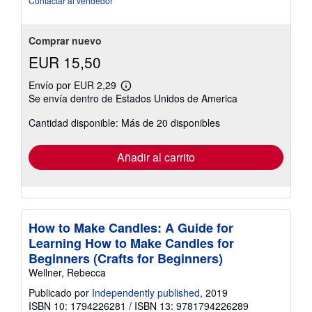
Contactar al vendedor
de
5
estrellas
Comprar nuevo
EUR 15,50
Envío por EUR 2,29
Más
Se envía dentro de Estados Unidos de America
información
sobre
Cantidad disponible: Más de 20 disponibles
las
tarifas
de
envío
Añadir al carrito
How to Make Candles: A Guide for
Learning How to Make Candles for
Beginners (Crafts for Beginners)
Wellner, Rebecca
Publicado por
Independently published
, 2019
ISBN 10: 1794226281
/
ISBN 13: 9781794226289