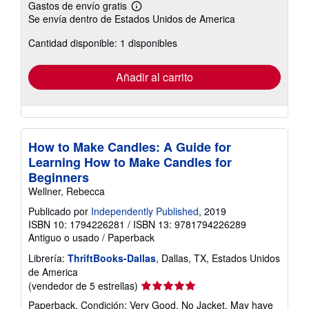
Gastos de envío gratis
Más
Se envía dentro de Estados Unidos de America
información
sobre
Cantidad disponible: 1 disponibles
las
tarifas
de
envío
Añadir al carrito
How to Make Candles: A Guide for
Learning How to Make Candles for
Beginners
Wellner, Rebecca
Publicado por
Independently Published
, 2019
ISBN 10: 1794226281
/
ISBN 13: 9781794226289
Antiguo o usado
/
Paperback
Librería:
ThriftBooks-Dallas
, Dallas, TX, Estados Unidos
de America
Calificación
(vendedor de 5 estrellas)
del
Paperback. Condición: Very Good. No Jacket. May have