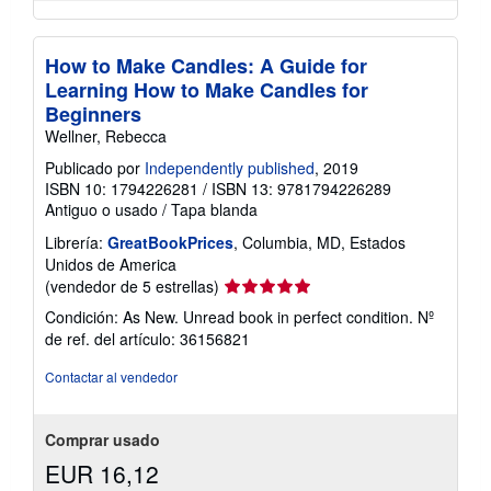
How to Make Candles: A Guide for
Learning How to Make Candles for
Beginners
Wellner, Rebecca
Publicado por
Independently published
, 2019
ISBN 10: 1794226281
/
ISBN 13: 9781794226289
Antiguo o usado
/
Tapa blanda
Librería:
GreatBookPrices
, Columbia, MD, Estados
Unidos de America
Calificación
(vendedor de 5 estrellas)
del
Condición: As New. Unread book in perfect condition.
Nº
vendedor:
de ref. del artículo: 36156821
5
de
Contactar al vendedor
5
estrellas
Comprar usado
EUR 16,12