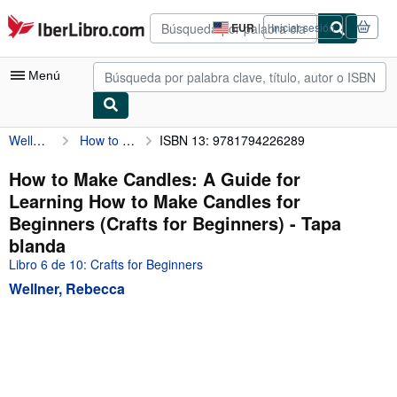
Pasar al contenido principal
IberLibro.com
EUR
Iniciar sesión
Preferencias
de
compra
Menú
del
sitio.
Wellner, Rebecca
How to Make Candles: A Guide for Learning How to Make Candles for Beginners (Crafts for Beginners)
ISBN 13: 9781794226289
Mi cuenta
Consultar mis pedidos
How to Make Candles: A Guide for
Learning How to Make Candles for
Búsqueda avanzada
Beginners (Crafts for Beginners) - Tapa
Colecciones
blanda
Libro 6 de 10: Crafts for Beginners
Libros antiguos
Wellner, Rebecca
Arte y coleccionismo
Vendedores
Comenzar a vender
Ayuda