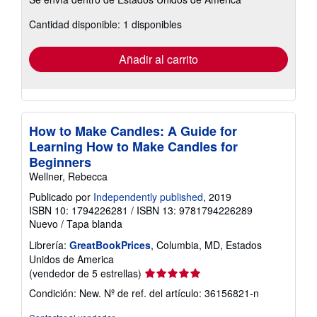
información
sobre
Cantidad disponible: 1 disponibles
las
tarifas
de
envío
Añadir al carrito
How to Make Candles: A Guide for
Learning How to Make Candles for
Beginners
Wellner, Rebecca
Publicado por
Independently published
, 2019
ISBN 10: 1794226281
/
ISBN 13: 9781794226289
Nuevo
/
Tapa blanda
Librería:
GreatBookPrices
, Columbia, MD, Estados
Unidos de America
Calificación
(vendedor de 5 estrellas)
del
Condición: New.
Nº de ref. del artículo: 36156821-n
vendedor:
5