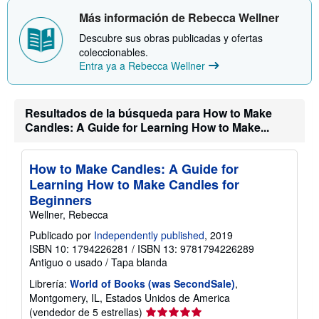
n
n
s
Más información de Rebecca Wellner
v
o
í
b
Descubre sus obras publicadas y ofertas
o
r
coleccionables.
e
Entra ya a Rebecca Wellner
l
a
s
t
Resultados de la búsqueda para How to Make
a
r
Candles: A Guide for Learning How to Make...
i
f
a
s
How to Make Candles: A Guide for
d
Learning How to Make Candles for
e
e
Beginners
n
Wellner, Rebecca
v
í
Publicado por
Independently published
, 2019
o
ISBN 10: 1794226281
/
ISBN 13: 9781794226289
Antiguo o usado
/
Tapa blanda
Librería:
World of Books (was SecondSale)
,
Montgomery, IL, Estados Unidos de America
Calificación
(vendedor de 5 estrellas)