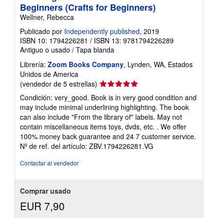
Beginners (Crafts for Beginners)
Wellner, Rebecca
Publicado por
Independently published
, 2019
ISBN 10: 1794226281
/
ISBN 13: 9781794226289
Antiguo o usado
/
Tapa blanda
Librería:
Zoom Books Company
, Lynden, WA, Estados
Unidos de America
Calificación
(vendedor de 5 estrellas)
del
Condición: very_good. Book is in very good condition and
vendedor:
may include minimal underlining highlighting. The book
5
can also include "From the library of" labels. May not
de
contain miscellaneous items toys, dvds, etc. . We offer
5
100% money back guarantee and 24 7 customer service.
estrellas
Nº de ref. del artículo: ZBV.1794226281.VG
Contactar al vendedor
Comprar usado
EUR 7,90