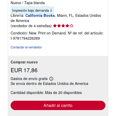
Nuevo
/
Tapa blanda
Impresión bajo demanda
Librería:
California Books
, Miami, FL, Estados Unidos
de America
Calificación
(vendedor de 4 estrellas)
del
Condición: New. Print on Demand.
Nº de ref. del artículo:
vendedor:
I-9781794226289
4
de
Contactar al vendedor
5
estrellas
Comprar nuevo
EUR 17,86
Gastos de envío gratis
Más
Se envía dentro de Estados Unidos de America
información
sobre
Cantidad disponible: Más de 20 disponibles
las
tarifas
de
envío
Añadir al carrito