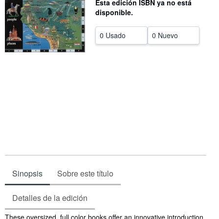
Esta edición ISBN ya no está
disponible.
CERRAR
0 Usado
0 Nuevo
Sinopsis
Sobre este título
Detalles de la edición
Sinopsis
These oversized, full color books offer an innovative introduction