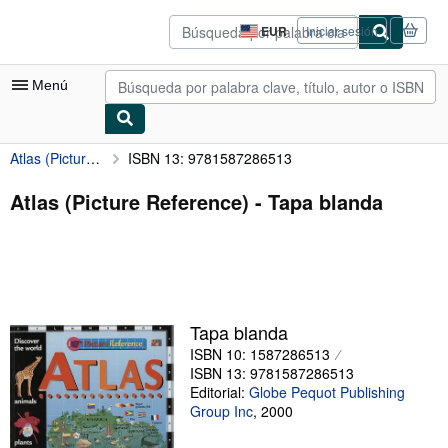
Pasar al contenido principal
IberLibro.com
EUR
Iniciar sesión
Preferencias
de
compra
Menú
del
sitio.
Atlas (Picture Reference)
ISBN 13: 9781587286513
Mi cuenta
Consultar mis pedidos
Atlas (Picture Reference) - Tapa blanda
Búsqueda avanzada
Colecciones
Libros antiguos
Tapa blanda
Arte y coleccionismo
ISBN 10: 1587286513
Vendedores
ISBN 13: 9781587286513
Editorial:
Globe Pequot Publishing
Comenzar a vender
Group Inc
,
2000
Ayuda