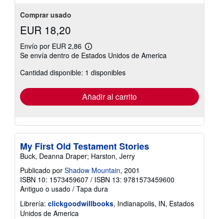
Comprar usado
EUR 18,20
Envío por EUR 2,86
Más
Se envía dentro de Estados Unidos de America
información
sobre
Cantidad disponible: 1 disponibles
las
tarifas
de
envío
Añadir al carrito
My First Old Testament Stories
Buck, Deanna Draper; Harston, Jerry
Publicado por
Shadow Mountain
, 2001
ISBN 10: 1573459607
/
ISBN 13: 9781573459600
Antiguo o usado
/
Tapa dura
Librería:
clickgoodwillbooks
, Indianapolis, IN, Estados
Unidos de America