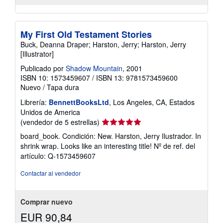
My First Old Testament Stories
Buck, Deanna Draper; Harston, Jerry; Harston, Jerry
[Illustrator]
Publicado por
Shadow Mountain
, 2001
ISBN 10: 1573459607
/
ISBN 13: 9781573459600
Nuevo
/
Tapa dura
Librería:
BennettBooksLtd
, Los Angeles, CA, Estados
Unidos de America
Calificación
(vendedor de 5 estrellas)
del
board_book. Condición: New. Harston, Jerry Ilustrador. In
vendedor:
shrink wrap. Looks like an interesting title!
Nº de ref. del
5
artículo: Q-1573459607
de
5
Contactar al vendedor
estrellas
Comprar nuevo
EUR 90,84