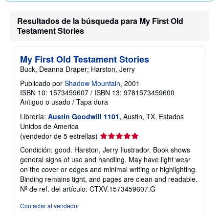
Resultados de la búsqueda para My First Old
Testament Stories
My First Old Testament Stories
Buck, Deanna Draper; Harston, Jerry
Publicado por
Shadow Mountain
, 2001
ISBN 10: 1573459607
/
ISBN 13: 9781573459600
Antiguo o usado
/
Tapa dura
Librería:
Austin Goodwill 1101
, Austin, TX, Estados
Unidos de America
Calificación
(vendedor de 5 estrellas)
del
Condición: good. Harston, Jerry Ilustrador. Book shows
vendedor:
general signs of use and handling. May have light wear
5
on the cover or edges and minimal writing or highlighting.
de
Binding remains tight, and pages are clean and readable.
5
Nº de ref. del artículo: CTXV.1573459607.G
estrellas
Contactar al vendedor