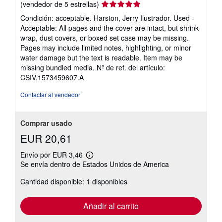
Calificación
(vendedor de 5 estrellas)
del
Condición: acceptable. Harston, Jerry Ilustrador. Used -
vendedor:
Acceptable: All pages and the cover are intact, but shrink
5
wrap, dust covers, or boxed set case may be missing.
de
Pages may include limited notes, highlighting, or minor
5
water damage but the text is readable. Item may be
estrellas
missing bundled media.
Nº de ref. del artículo:
CSIV.1573459607.A
Contactar al vendedor
Comprar usado
EUR 20,61
Envío por EUR 3,46
Más
Se envía dentro de Estados Unidos de America
información
sobre
Cantidad disponible: 1 disponibles
las
tarifas
de
envío
Añadir al carrito