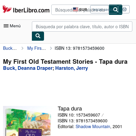
Pasar al contenido principal
IberLibro.com
EUR
Iniciar sesión
Preferencias
de
compra
Menú
del
sitio.
Buck, Deanna Draper
My First Old Testament Stories
ISBN 13: 9781573459600
Mi cuenta
Consultar mis pedidos
My First Old Testament Stories - Tapa dura
Buck, Deanna Draper
;
Harston, Jerry
Búsqueda avanzada
Colecciones
Libros antiguos
Arte y coleccionismo
Tapa dura
Vendedores
ISBN 10: 1573459607
ISBN 13: 9781573459600
Comenzar a vender
Editorial:
Shadow Mountain
,
2001
Ayuda