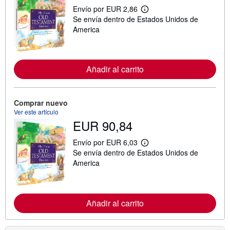
Envío por EUR 2,86
M
Se envía dentro de Estados Unidos de
á
s
America
i
n
f
o
r
Añadir al carrito
m
a
c
i
Comprar nuevo
ó
Ver este artículo
n
s
EUR 90,84
o
b
Envío por EUR 6,03
r
M
e
Se envía dentro de Estados Unidos de
á
l
s
America
a
i
s
n
t
f
a
o
r
r
Añadir al carrito
i
m
f
a
a
c
s