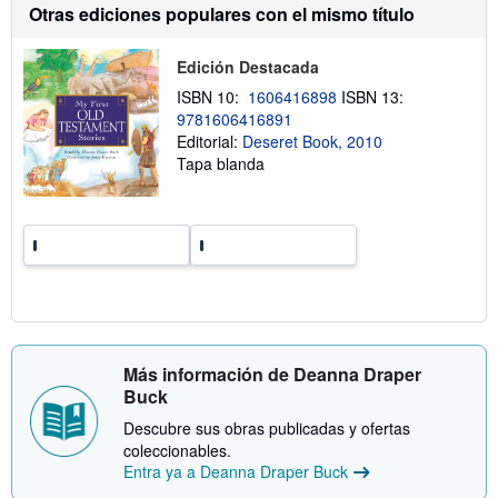
i
Otras ediciones populares con el mismo título
d
ó
e
n
e
s
n
Edición Destacada
o
v
b
ISBN 10:
1606416898
ISBN 13:
í
r
o
9781606416891
e
l
Editorial:
Deseret Book, 2010
a
Tapa blanda
s
t
a
r
i
f
a
s
d
e
e
n
v
Más información de Deanna Draper
í
Buck
o
Descubre sus obras publicadas y ofertas
coleccionables.
Entra ya a Deanna Draper Buck