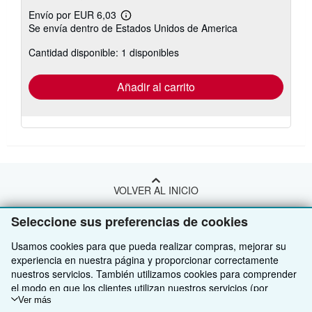
Envío por EUR 6,03
Más
Se envía dentro de Estados Unidos de America
información
sobre
Cantidad disponible: 1 disponibles
las
tarifas
de
envío
Añadir al carrito
VOLVER AL INICIO
Seleccione sus preferencias de cookies
Compre con nosotros
Usamos cookies para que pueda realizar compras, mejorar su
Venda con nosotros
Búsqueda avanzada
experiencia en nuestra página y proporcionar correctamente
nuestros servicios. También utilizamos cookies para comprender
Sobre nosotros
Colecciones
Comenzar a vender
el modo en que los clientes utilizan nuestros servicios (por
ejemplo, midiendo las visitas al sitio) y así poder realizar mejoras.
Ver más
Obtener Ayuda
Mi cuenta
Únase a nuestro programa de afiliados
Sobre IberLibro