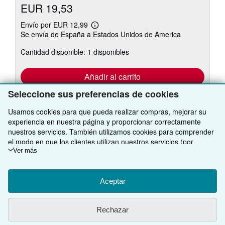
EUR 19,53
Envío por EUR 12,99
Más
Se envía de España a Estados Unidos de America
información
sobre
Cantidad disponible: 1 disponibles
las
tarifas
de
envío
Añadir al carrito
Seleccione sus preferencias de cookies
Usamos cookies para que pueda realizar compras, mejorar su
experiencia en nuestra página y proporcionar correctamente
Existen otras
20
copia(s) de este libro
nuestros servicios. También utilizamos cookies para comprender
Ver todos los resultados de su búsqueda
el modo en que los clientes utilizan nuestros servicios (por
ejemplo, midiendo las visitas al sitio) y así poder realizar mejoras.
Ver más
Si está de acuerdo, también utilizaremos cookies de terceros
para mostrar contenido relevante en los anuncios y medir el
VOLVER AL INICIO
rendimiento de los mismos. Elija Rechazar si noestá de acuerdo
Aceptar
o Personalizar para obtener más información. Puede cambiar sus
opciones en cualquier momento visitando las
Preferencias de
Compre con nosotros
Rechazar
cookies
Para saber más sobre cómo se utilizan las cookies, visite
nuestro
Aviso de cookies.
Para saber más sobre cómo usa
Venda con nosotros
Búsqueda avanzada