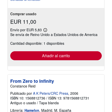
Comprar usado
EUR 11,00
Envío por EUR 5,83
Más
Se envía de Reino Unido a Estados Unidos de America
información
sobre
Cantidad disponible: 1 disponibles
las
tarifas
de
envío
Añadir al carrito
From Zero to Infinity
Constance Reid
Publicado por
A K Peters/CRC Press
, 2006
ISBN 10: 1568812736
/
ISBN 13: 9781568812731
Antiguo o usado
/
Tapa blanda
Librería:
Hamelyn
, Madrid, M, España