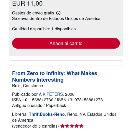
EUR 11,00
Gastos de envío gratis
Más
Se envía dentro de Estados Unidos de America
información
sobre
Cantidad disponible: 1 disponibles
las
tarifas
de
envío
Añadir al carrito
From Zero to Infinity: What Makes
Numbers Interesting
Reid, Constance
Publicado por
A K PETERS
, 2006
ISBN 10: 1568812736
/
ISBN 13: 9781568812731
Antiguo o usado
/
Paperback
Librería:
ThriftBooks-Reno
, Reno, NV, Estados Unidos
de America
Calificación
(vendedor de 5 estrellas)
del