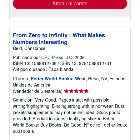
envío
Añadir al carrito
From Zero to Infinity : What Makes
Numbers Interesting
Reid, Constance
Publicado por
CRC Press LLC
, 2006
ISBN 10: 1568812736
/
ISBN 13: 9781568812731
Antiguo o usado
/
Tapa blanda
Librería:
Better World Books: West
, Reno, NV, Estados
Unidos de America
Calificación
(vendedor de 5 estrellas)
del
Condición: Very Good. Pages intact with possible
vendedor:
writing/highlighting. Binding strong with minor wear. Dust
5
jackets/supplements may not be included. Stock photo
de
provided. Product includes identifying sticker. Better
5
World Books: Buy Books. Do Good.
Nº de ref. del artículo:
estrellas
9031008-6