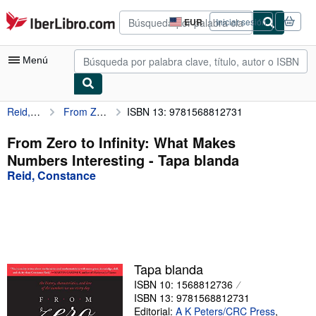
Pasar al contenido principal
IberLibro.com
EUR
Iniciar sesión
Preferencias
de
compra
Menú
del
sitio.
Reid, Constance
From Zero to Infinity: What Makes Numbers Interesting
ISBN 13: 9781568812731
Mi cuenta
Consultar mis pedidos
From Zero to Infinity: What Makes
Numbers Interesting - Tapa blanda
Búsqueda avanzada
Reid, Constance
Colecciones
Libros antiguos
Arte y coleccionismo
Vendedores
Tapa blanda
ISBN 10: 1568812736
Comenzar a vender
ISBN 13: 9781568812731
Ayuda
Editorial:
A K Peters/CRC Press
,