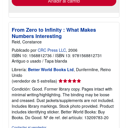
Añadir al carrito
From Zero to Infinity : What Makes
Numbers Interesting
Reid, Constance
Publicado por
CRC Press LLC
, 2006
ISBN 10: 1568812736
/
ISBN 13: 9781568812731
Antiguo o usado
/
Tapa blanda
Librería:
Better World Books Ltd
, Dunfermline, Reino
Unido
Calificación
(vendedor de 5 estrellas)
del
Condición: Good. Former library copy. Pages intact with
vendedor:
minimal writing/highlighting. The binding may be loose
5
and creased. Dust jackets/supplements are not included.
de
Includes library markings. Stock photo provided. Product
5
includes identifying sticker. Better World Books: Buy
estrellas
Books. Do Good.
Nº de ref. del artículo: 13209783-20
Contactar al vendedor