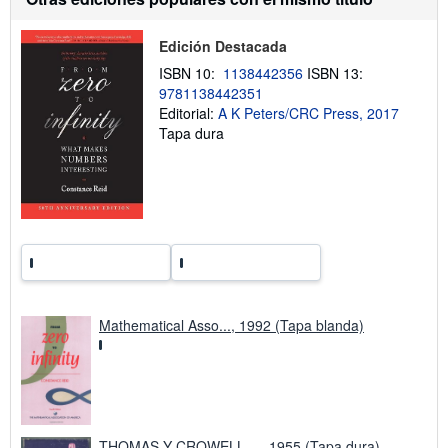
v
s
í
o
o
b
Edición Destacada
r
e
ISBN 10:
1138442356
ISBN 13:
l
9781138442351
a
s
Editorial:
A K Peters/CRC Press, 2017
t
Tapa dura
a
r
i
f
a
s
d
e
e
n
v
í
o
Mathematical Asso..., 1992 (Tapa blanda)
THOMAS Y CROWELL ..., 1955 (Tapa dura)