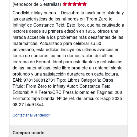
Calificación
(vendedor de 5 estrellas)
del
Condición: Muy bueno. : Descubre la fascinante historia y
vendedor:
las características de los números en 'From Zero to
5
Infinity' de Constance Reid. Este libro, que ha cautivado a
de
lectores desde su primera edición en 1955, ofrece una
5
mirada accesible a los problemas más desafiantes de las
estrellas
matemáticas. Actualizado para celebrar su 50
aniversario, esta edición incluye los últimos avances en
teoría de números, como la demostración del último
teorema de Fermat. Ideal para estudiantes y entusiastas
de las matemáticas, este libro promete un entendimiento
profundo y una satisfacción duradera con cada lectura.
EAN: 9781568812731 Tipo: Libros Categoría: Otros
Título: From Zero to Infinity Autor: Constance Reid
Editorial: A K Peters/CRC Press Idioma: en Páginas: 208
Formato: tapa blanda.
Nº de ref. del artículo: Happ-2025-
08-27-bfd918e4
Contactar al vendedor
Comprar usado