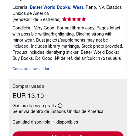
Librería:
Better World Books: West
, Reno, NV, Estados
Unidos de America
Calificación
(vendedor de 5 estrellas)
del
Condición: Very Good. Former library copy. Pages intact
vendedor:
with possible writing/highlighting. Binding strong with
5
minor wear. Dust jackets/supplements may not be
de
included. Includes library markings. Stock photo provided.
5
Product includes identifying sticker. Better World Books:
estrellas
Buy Books. Do Good.
Nº de ref. del artículo: 17216868-6
Contactar al vendedor
Comprar usado
EUR 13,10
Gastos de envío gratis
Más
Se envía dentro de Estados Unidos de America
información
sobre
Cantidad disponible: 1 disponibles
las
tarifas
de
envío