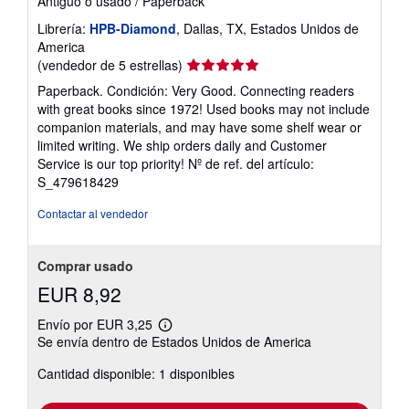
Antiguo o usado
/
Paperback
Librería:
HPB-Diamond
, Dallas, TX, Estados Unidos de
America
Calificación
(vendedor de 5 estrellas)
del
Paperback. Condición: Very Good. Connecting readers
vendedor:
with great books since 1972! Used books may not include
5
companion materials, and may have some shelf wear or
de
limited writing. We ship orders daily and Customer
5
Service is our top priority!
Nº de ref. del artículo:
estrellas
S_479618429
Contactar al vendedor
Comprar usado
EUR 8,92
Envío por EUR 3,25
Más
Se envía dentro de Estados Unidos de America
información
sobre
Cantidad disponible: 1 disponibles
las
tarifas
de