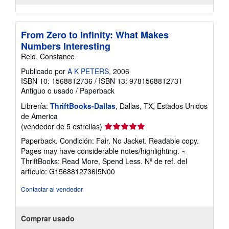
From Zero to Infinity: What Makes
Numbers Interesting
Reid, Constance
Publicado por
A K PETERS
, 2006
ISBN 10: 1568812736
/
ISBN 13: 9781568812731
Antiguo o usado
/
Paperback
Librería:
ThriftBooks-Dallas
, Dallas, TX, Estados Unidos
de America
Calificación
(vendedor de 5 estrellas)
del
Paperback. Condición: Fair. No Jacket. Readable copy.
vendedor:
Pages may have considerable notes/highlighting. ~
5
ThriftBooks: Read More, Spend Less.
Nº de ref. del
de
artículo: G1568812736I5N00
5
estrellas
Contactar al vendedor
Comprar usado