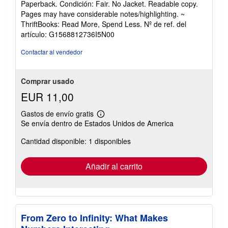
Paperback. Condición: Fair. No Jacket. Readable copy.
vendedor:
Pages may have considerable notes/highlighting. ~
5
ThriftBooks: Read More, Spend Less.
Nº de ref. del
de
artículo: G1568812736I5N00
5
estrellas
Contactar al vendedor
Comprar usado
EUR 11,00
Gastos de envío gratis
Más
Se envía dentro de Estados Unidos de America
información
sobre
Cantidad disponible: 1 disponibles
las
tarifas
de
envío
Añadir al carrito
From Zero to Infinity: What Makes