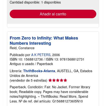
Cantidad disponible: 1 disponibles
las
tarifas
de
envío
Añadir al carrito
From Zero to Infinity: What Makes
Numbers Interesting
Reid, Constance
Publicado por
A K PETERS
, 2006
ISBN 10: 1568812736
/
ISBN 13: 9781568812731
Antiguo o usado
/
Paperback
Librería:
ThriftBooks-Atlanta
, AUSTELL, GA, Estados
Unidos de America
Calificación
(vendedor de 5 estrellas)
del
Paperback. Condición: Fair. No Jacket. Former library
vendedor:
book; Readable copy. Pages may have considerable
5
notes/highlighting. ~ ThriftBooks: Read More, Spend
de
Less.
Nº de ref. del artículo: G1568812736I5N10
5