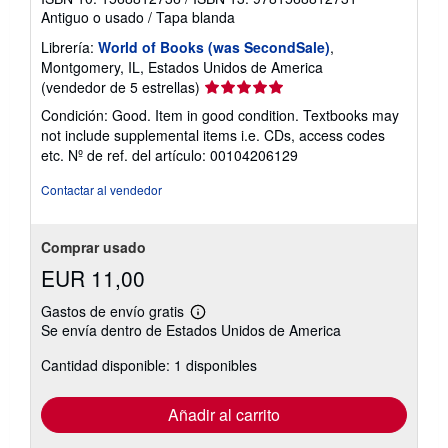
Antiguo o usado
/
Tapa blanda
Librería:
World of Books (was SecondSale)
,
Montgomery, IL, Estados Unidos de America
Calificación
(vendedor de 5 estrellas)
del
Condición: Good. Item in good condition. Textbooks may
vendedor:
not include supplemental items i.e. CDs, access codes
5
etc.
Nº de ref. del artículo: 00104206129
de
5
Contactar al vendedor
estrellas
Comprar usado
EUR 11,00
Gastos de envío gratis
Más
Se envía dentro de Estados Unidos de America
información
sobre
Cantidad disponible: 1 disponibles
las
tarifas
de
envío
Añadir al carrito