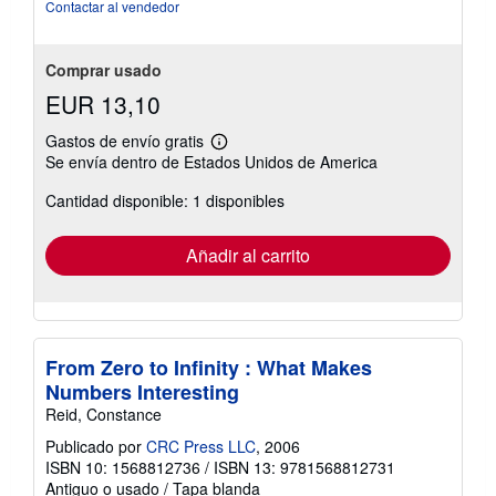
Contactar al vendedor
Comprar usado
EUR 13,10
Gastos de envío gratis
Más
Se envía dentro de Estados Unidos de America
información
sobre
Cantidad disponible: 1 disponibles
las
tarifas
de
envío
Añadir al carrito
From Zero to Infinity : What Makes
Numbers Interesting
Reid, Constance
Publicado por
CRC Press LLC
, 2006
ISBN 10: 1568812736
/
ISBN 13: 9781568812731
Antiguo o usado
/
Tapa blanda