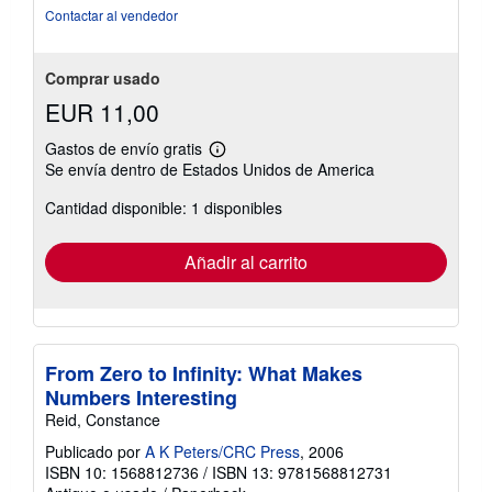
estrellas
Contactar al vendedor
Comprar usado
EUR 11,00
Gastos de envío gratis
Más
Se envía dentro de Estados Unidos de America
información
sobre
Cantidad disponible: 1 disponibles
las
tarifas
de
envío
Añadir al carrito
From Zero to Infinity: What Makes
Numbers Interesting
Reid, Constance
Publicado por
A K Peters/CRC Press
, 2006
ISBN 10: 1568812736
/
ISBN 13: 9781568812731