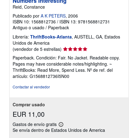
Numbers Interesting
Reid, Constance
Publicado por
A K PETERS
, 2006
ISBN 10: 1568812736
/
ISBN 13: 9781568812731
Antiguo o usado
/
Paperback
Librería:
ThriftBooks-Atlanta
, AUSTELL, GA, Estados
Unidos de America
Calificación
(vendedor de 5 estrellas)
del
Paperback. Condición: Fair. No Jacket. Readable copy.
vendedor:
Pages may have considerable notes/highlighting. ~
5
ThriftBooks: Read More, Spend Less.
Nº de ref. del
de
artículo: G1568812736I5N00
5
estrellas
Contactar al vendedor
Comprar usado
EUR 11,00
Gastos de envío gratis
Más
Se envía dentro de Estados Unidos de America
información
sobre