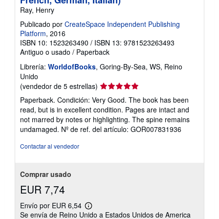
Ray, Henry
Publicado por
CreateSpace Independent Publishing
Platform
, 2016
ISBN 10: 1523263490
/
ISBN 13: 9781523263493
Antiguo o usado
/
Paperback
Librería:
WorldofBooks
, Goring-By-Sea, WS, Reino
Unido
Calificación
(vendedor de 5 estrellas)
del
Paperback. Condición: Very Good. The book has been
vendedor:
read, but is in excellent condition. Pages are intact and
5
not marred by notes or highlighting. The spine remains
de
undamaged.
Nº de ref. del artículo: GOR007831936
5
estrellas
Contactar al vendedor
Comprar usado
EUR 7,74
Envío por EUR 6,54
Más
Se envía de Reino Unido a Estados Unidos de America
información