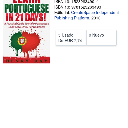
ISBN 10: 1523263490
ISBN 13: 9781523263493
CERRAR
Editorial:
CreateSpace Independent
Publishing Platform
,
2016
5 Usado
0 Nuevo
De
EUR 7,74