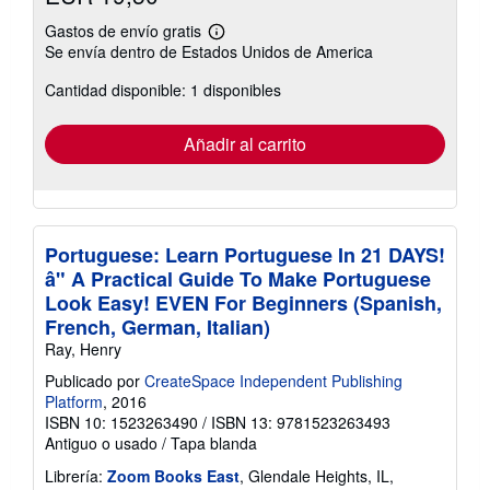
Gastos de envío gratis
Más
Se envía dentro de Estados Unidos de America
información
sobre
Cantidad disponible: 1 disponibles
las
tarifas
de
envío
Añadir al carrito
Portuguese: Learn Portuguese In 21 DAYS!
â" A Practical Guide To Make Portuguese
Look Easy! EVEN For Beginners (Spanish,
French, German, Italian)
Ray, Henry
Publicado por
CreateSpace Independent Publishing
Platform
, 2016
ISBN 10: 1523263490
/
ISBN 13: 9781523263493
Antiguo o usado
/
Tapa blanda
Librería:
Zoom Books East
, Glendale Heights, IL,