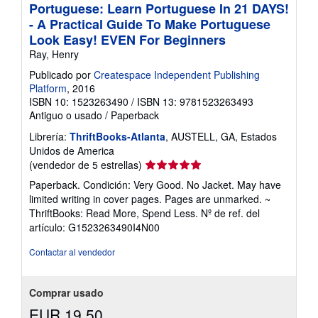
Portuguese: Learn Portuguese In 21 DAYS!
- A Practical Guide To Make Portuguese
Look Easy! EVEN For Beginners
Ray, Henry
Publicado por
Createspace Independent Publishing
Platform
, 2016
ISBN 10: 1523263490
/
ISBN 13: 9781523263493
Antiguo o usado
/
Paperback
Librería:
ThriftBooks-Atlanta
, AUSTELL, GA, Estados
Unidos de America
Calificación
(vendedor de 5 estrellas)
del
Paperback. Condición: Very Good. No Jacket. May have
vendedor:
limited writing in cover pages. Pages are unmarked. ~
5
ThriftBooks: Read More, Spend Less.
Nº de ref. del
de
artículo: G1523263490I4N00
5
estrellas
Contactar al vendedor
Comprar usado
EUR 19,50