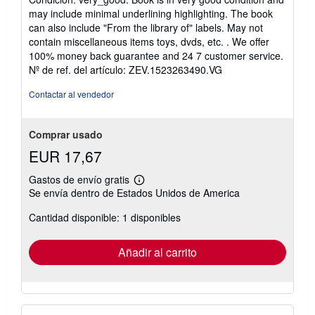
vendedor:
may include minimal underlining highlighting. The book
5
can also include "From the library of" labels. May not
de
contain miscellaneous items toys, dvds, etc. . We offer
5
100% money back guarantee and 24 7 customer service.
estrellas
Nº de ref. del artículo: ZEV.1523263490.VG
Contactar al vendedor
Comprar usado
EUR 17,67
Gastos de envío gratis
Más
Se envía dentro de Estados Unidos de America
información
sobre
Cantidad disponible: 1 disponibles
las
tarifas
de
envío
Añadir al carrito