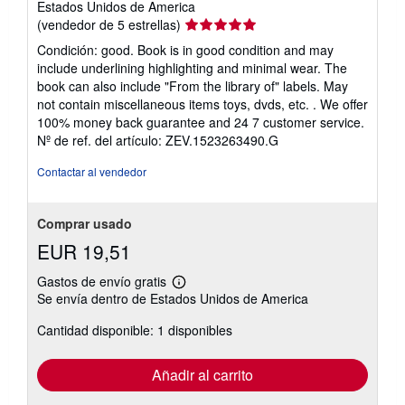
Estados Unidos de America
Calificación
(vendedor de 5 estrellas)
del
Condición: good. Book is in good condition and may
vendedor:
include underlining highlighting and minimal wear. The
5
book can also include "From the library of" labels. May
de
not contain miscellaneous items toys, dvds, etc. . We offer
5
100% money back guarantee and 24 7 customer service.
estrellas
Nº de ref. del artículo: ZEV.1523263490.G
Contactar al vendedor
Comprar usado
EUR 19,51
Gastos de envío gratis
Más
Se envía dentro de Estados Unidos de America
información
sobre
Cantidad disponible: 1 disponibles
las
tarifas
de
envío
Añadir al carrito