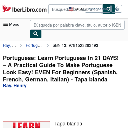
Pasar al contenido principal
IberLibro.com
EUR
Iniciar sesión
Preferencias
de
compra
Menú
del
sitio.
Ray, Henry
Portuguese: Learn Portuguese In 21 DAYS! – A Practical Guide To Make Portuguese Look Easy! EVEN For Beginners (Spanish, French, German, Italian)
ISBN 13: 9781523263493
Mi cuenta
Consultar mis pedidos
Portuguese: Learn Portuguese In 21 DAYS!
– A Practical Guide To Make Portuguese
Búsqueda avanzada
Look Easy! EVEN For Beginners (Spanish,
Colecciones
French, German, Italian) - Tapa blanda
Ray, Henry
Libros antiguos
Arte y coleccionismo
Vendedores
Comenzar a vender
Tapa blanda
Ayuda