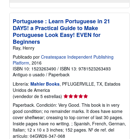
Portuguese : Learn Portuguese in 21
DAYS! a Practical Guide to Make
Portuguese Look Easy! EVEN for
Beginners
Ray, Henry
Publicado por
Createspace Independent Publishing
Platform
, 2016
ISBN 10: 1523263490
/
ISBN 13: 9781523263493
Antiguo o usado
/
Paperback
Librería:
Mahler Books
, PFLUGERVILLE, TX, Estados
Unidos de America
Calificación
(vendedor de 5 estrellas)
del
Paperback. Condición: Very Good. This book is in very
vendedor:
good condition; no remainder marks. It does have some
5
cover shelfwear; creasing to top corner of last 30 pages.
de
Inside pages have no writing. ; Spanish, French, German,
5
Italian; 12 x 10 x 3 inches; 152 pages.
Nº de ref. del
estrellas
artículo: 04GW26-347-068