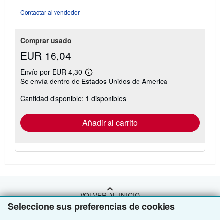
Contactar al vendedor
Comprar usado
EUR 16,04
Envío por EUR 4,30
Más
Se envía dentro de Estados Unidos de America
información
sobre
Cantidad disponible: 1 disponibles
las
tarifas
de
envío
Añadir al carrito
VOLVER AL INICIO
Seleccione sus preferencias de cookies