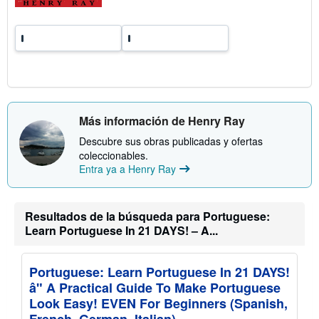
a
s
d
e
e
n
v
í
o
Más información de Henry Ray
Descubre sus obras publicadas y ofertas
coleccionables.
Entra ya a Henry Ray
Resultados de la búsqueda para Portuguese:
Learn Portuguese In 21 DAYS! – A...
Portuguese: Learn Portuguese In 21 DAYS!
â" A Practical Guide To Make Portuguese
Look Easy! EVEN For Beginners (Spanish,
French, German, Italian)