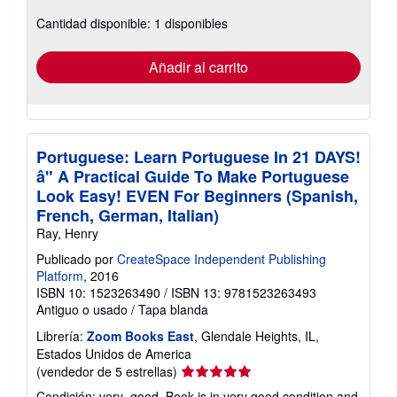
sobre
Cantidad disponible: 1 disponibles
las
tarifas
de
envío
Añadir al carrito
Portuguese: Learn Portuguese In 21 DAYS!
â" A Practical Guide To Make Portuguese
Look Easy! EVEN For Beginners (Spanish,
French, German, Italian)
Ray, Henry
Publicado por
CreateSpace Independent Publishing
Platform
, 2016
ISBN 10: 1523263490
/
ISBN 13: 9781523263493
Antiguo o usado
/
Tapa blanda
Librería:
Zoom Books East
, Glendale Heights, IL,
Estados Unidos de America
Calificación
(vendedor de 5 estrellas)
del
Condición: very_good. Book is in very good condition and