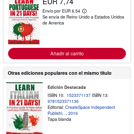
EUR 7,74
Envío por EUR 6,54
M
Se envía de Reino Unido a Estados Unidos
á
s
de America
i
n
f
o
r
m
Añadir al carrito
a
c
i
ó
n
Otras ediciones populares con el mismo título
s
o
b
Edición Destacada
r
e
ISBN 10:
1523371137
ISBN 13:
l
9781523371136
a
Editorial:
CreateSpace Independent
s
t
Publishi..., 2016
a
Tapa blanda
r
i
f