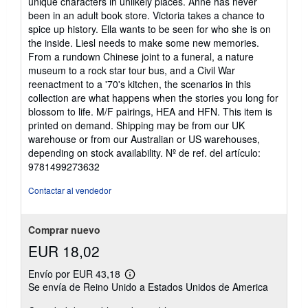
unique characters in unlikely places. Anne has never
de
been in an adult book store. Victoria takes a chance to
5
spice up history. Ella wants to be seen for who she is on
estrellas
the inside. Liesl needs to make some new memories.
From a rundown Chinese joint to a funeral, a nature
museum to a rock star tour bus, and a Civil War
reenactment to a '70's kitchen, the scenarios in this
collection are what happens when the stories you long for
blossom to life. M/F pairings, HEA and HFN. This item is
printed on demand. Shipping may be from our UK
warehouse or from our Australian or US warehouses,
depending on stock availability.
Nº de ref. del artículo:
9781499273632
Contactar al vendedor
Comprar nuevo
EUR 18,02
Envío por EUR 43,18
Más
Se envía de Reino Unido a Estados Unidos de America
información
sobre