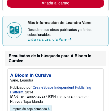
a
Añadir al carrito
c
i
ó
n
s
Más información de Leandra Vane
o
b
Descubre sus obras publicadas y ofertas
r
e
coleccionables.
l
Entra ya a Leandra Vane
a
s
t
a
Resultados de la búsqueda para A Bloom in
r
Cursive
i
f
a
s
A Bloom in Cursive
d
e
Vane, Leandra
e
n
Publicado por
CreateSpace Independent Publishing
v
Platform
, 2014
í
ISBN 10: 1499273630
/
ISBN 13: 9781499273632
o
Nuevo
/
Tapa blanda
Impresión bajo demanda