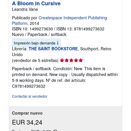
A Bloom in Cursive
Leandra Vane
Publicado por
Createspace Independent Publishing
Platform
, 2014
ISBN 10: 1499273630
/
ISBN 13: 9781499273632
Nuevo
/
Paperback / softback
Impresión bajo demanda
Librería:
THE SAINT BOOKSTORE
, Southport, Reino
Unido
Calificación
(vendedor de 5 estrellas)
del
Paperback / softback. Condición: New. This item is
vendedor:
printed on demand. New copy - Usually dispatched within
5
5-9 working days.
Nº de ref. del artículo:
de
C9781499273632
5
estrellas
Contactar al vendedor
Comprar nuevo
EUR 34,24