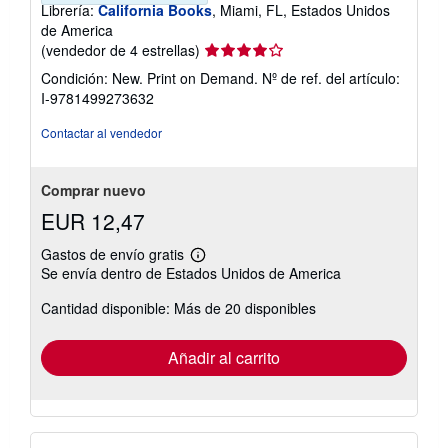
Librería:
California Books
, Miami, FL, Estados Unidos
de America
Calificación
(vendedor de 4 estrellas)
del
Condición: New. Print on Demand.
Nº de ref. del artículo:
vendedor:
I-9781499273632
4
de
Contactar al vendedor
5
estrellas
Comprar nuevo
EUR 12,47
Gastos de envío gratis
Más
Se envía dentro de Estados Unidos de America
información
sobre
Cantidad disponible: Más de 20 disponibles
las
tarifas
de
envío
Añadir al carrito