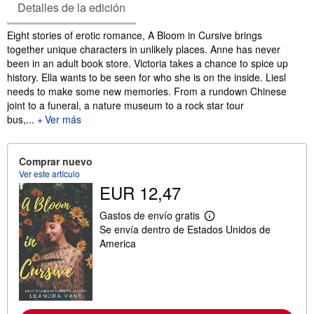
Detalles de la edición
Sinopsis
Eight stories of erotic romance, A Bloom in Cursive brings
together unique characters in unlikely places. Anne has never
been in an adult book store. Victoria takes a chance to spice up
history. Ella wants to be seen for who she is on the inside. Liesl
needs to make some new memories. From a rundown Chinese
joint to a funeral, a nature museum to a rock star tour
bus,...
Ver más
Comprar nuevo
Ver este artículo
EUR 12,47
Gastos de envío gratis
M
Se envía dentro de Estados Unidos de
á
s
America
i
n
f
o
r
m