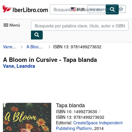
Pasar al contenido principal
IberLibro.com
EUR
Iniciar sesión
Preferencias
de
compra
Menú
del
sitio.
Vane, Leandra
A Bloom in Cursive
ISBN 13: 9781499273632
Mi cuenta
Consultar mis pedidos
A Bloom in Cursive - Tapa blanda
Vane, Leandra
Búsqueda avanzada
Colecciones
Libros antiguos
Arte y coleccionismo
Tapa blanda
Vendedores
ISBN 10: 1499273630
ISBN 13: 9781499273632
Comenzar a vender
Editorial:
CreateSpace Independent
Publishing Platform
,
2014
Ayuda