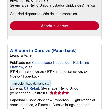
Envío por EUR 15,75
Más
Se envía de Reino Unido a Estados Unidos de America
información
sobre
Cantidad disponible: Más de 20 disponibles
las
tarifas
de
envío
Añadir al carrito
A Bloom in Cursive (Paperback)
Leandra Vane
Publicado por
Createspace Independent Publishing
Platform
, 2014
ISBN 10: 1499273630
/
ISBN 13: 9781499273632
Nuevo
/
Paperback
Impresión bajo demanda
Librería:
CitiRetail
, Stevenage, Reino Unido
Calificación
(vendedor de 5 estrellas)
del
Paperback. Condición: new. Paperback. Eight stories of
vendedor:
erotic romance, A Bloom in Cursive brings together
5