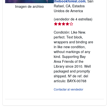
e
thebookforest.com
, San
n
Rafael, CA, Estados
Imagen de archivo
v
Unidos de America
í
o
Calificació
(vendedor de 4 estrellas)
del
vendedor:
Condición: Like New.
4
perfect. Text block,
de
wrappers and binding are
5
in like new condition,
estrellas
without markings of any
kind. Supporting Bay
Area Friends of the
Library since 2010. Well
packaged and promptly
shipped.
Nº de ref. del
artículo: BAYX-00768
Contactar al vendedor