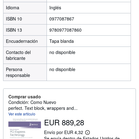
Idioma
Inglés
ISBN 10
0977087867
ISBN 13
9780977087860
Encuadernación
Tapa blanda
Contacto del
no disponible
fabricante
Persona
no disponible
responsable
Comprar usado
Condición: Como Nuevo
perfect. Text block, wrappers and...
Ver este artículo
EUR 889,28
Envío por EUR 4,32
M
Se envía dentro de Estados Unidos de
á