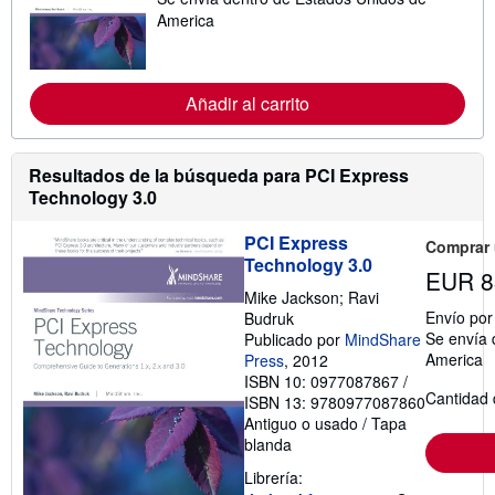
s
America
i
n
f
o
r
Añadir al carrito
m
a
c
i
Resultados de la búsqueda para PCI Express
ó
Technology 3.0
n
s
o
PCI Express
Comprar
b
Technology 3.0
r
EUR 8
e
Mike Jackson; Ravi
l
a
Envío po
Budruk
s
Se envía 
Publicado por
MindShare
t
America
Press
, 2012
a
ISBN 10: 0977087867
/
r
Cantidad 
i
ISBN 13: 9780977087860
f
Antiguo o usado
/
Tapa
a
blanda
s
d
Librería:
e