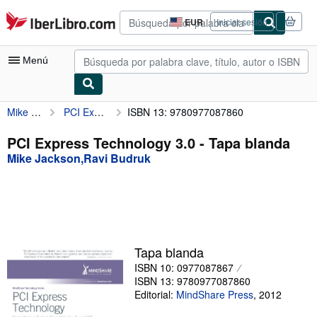
Pasar al contenido principal
IberLibro.com
EUR
Iniciar sesión
Preferencias
de
compra
Menú
del
sitio.
Mike Jackson,Ravi Budruk
PCI Express Technology 3.0
ISBN 13: 9780977087860
Mi cuenta
Consultar mis pedidos
PCI Express Technology 3.0 - Tapa blanda
Mike Jackson,Ravi Budruk
Búsqueda avanzada
Colecciones
Libros antiguos
Arte y coleccionismo
Tapa blanda
Vendedores
ISBN 10: 0977087867
ISBN 13: 9780977087860
Comenzar a vender
Editorial:
MindShare Press
,
2012
Ayuda