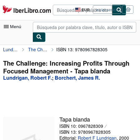
Pasar al contenido principal
IberLibro.com
EUR
Iniciar sesión
Preferencias
de
compra
Menú
del
sitio.
Lundrigan, Robert F.
The Challenge: Increasing Profits Through Focused Management
ISBN 13: 9780967828305
Mi cuenta
Consultar mis pedidos
The Challenge: Increasing Profits Through
Focused Management - Tapa blanda
Búsqueda avanzada
Lundrigan, Robert F.
;
Borchert, James R.
Colecciones
Libros antiguos
Arte y coleccionismo
Vendedores
Tapa blanda
ISBN 10: 0967828309
Comenzar a vender
ISBN 13: 9780967828305
Ayuda
Editorial:
Robert F Lundriqan
,
2000