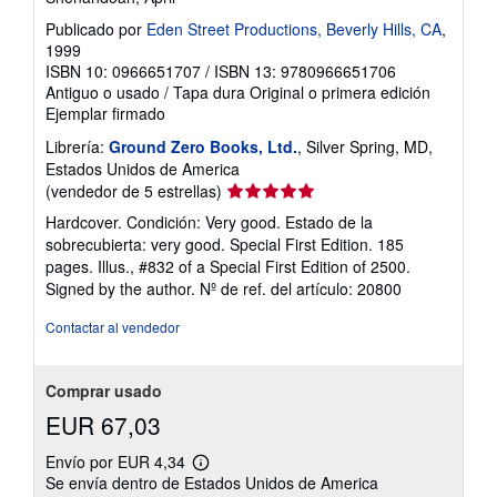
Publicado por
Eden Street Productions, Beverly Hills, CA
,
1999
ISBN 10: 0966651707
/
ISBN 13: 9780966651706
Antiguo o usado
/
Tapa dura
Original o primera edición
Ejemplar firmado
Librería:
Ground Zero Books, Ltd.
, Silver Spring, MD,
Estados Unidos de America
Calificación
(vendedor de 5 estrellas)
del
Hardcover. Condición: Very good. Estado de la
vendedor:
sobrecubierta: very good. Special First Edition. 185
5
pages. Illus., #832 of a Special First Edition of 2500.
de
Signed by the author.
Nº de ref. del artículo: 20800
5
estrellas
Contactar al vendedor
Comprar usado
EUR 67,03
Envío por EUR 4,34
Más
Se envía dentro de Estados Unidos de America
información