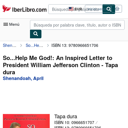
Pasar al contenido principal
IberLibro.com
EUR
Iniciar sesión
Preferencias
de
compra
Menú
del
sitio.
Shenandoah, April
So...Help Me God!: An Inspired Letter to President William Jefferson Clinton
ISBN 13: 9780966651706
Mi cuenta
Consultar mis pedidos
So...Help Me God!: An Inspired Letter to
President William Jefferson Clinton - Tapa
Búsqueda avanzada
dura
Colecciones
Shenandoah, April
Libros antiguos
Arte y coleccionismo
Vendedores
Tapa dura
Comenzar a vender
ISBN 10: 0966651707
Ayuda
ISBN 13: 9780966651706