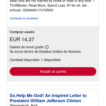
clean and are not marred by notes or folds of any kind. ~
5
ThriftBooks: Read More, Spend Less.
Nº de ref. del
de
artículo: G0966651707I2N00
5
estrellas
Contactar al vendedor
Comprar usado
EUR 14,37
Gastos de envío gratis
Más
Se envía dentro de Estados Unidos de America
información
sobre
Cantidad disponible: 1 disponibles
las
tarifas
de
envío
Añadir al carrito
So.Help Me God! An Inspired Letter to
President William Jefferson Clinton
Shenandoah, April