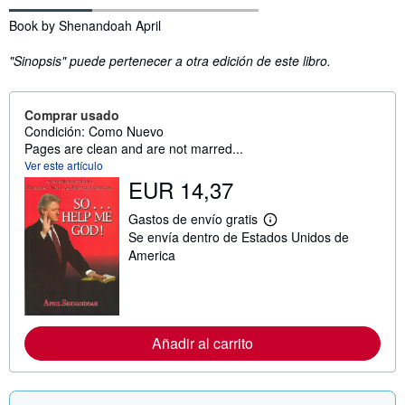
Sinopsis
Book by Shenandoah April
"Sinopsis" puede pertenecer a otra edición de este libro.
Comprar usado
Condición: Como Nuevo
Pages are clean and are not marred...
Ver este artículo
EUR 14,37
Gastos de envío gratis
M
Se envía dentro de Estados Unidos de
á
s
America
i
n
f
o
r
m
Añadir al carrito
a
c
i
ó
n