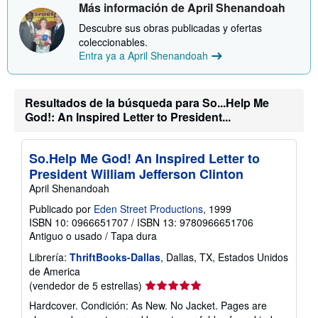
Más información de April Shenandoah
s
o
Descubre sus obras publicadas y ofertas
b
r
coleccionables.
e
Entra ya a April Shenandoah
l
a
s
t
Resultados de la búsqueda para So...Help Me
a
God!: An Inspired Letter to President...
r
i
f
a
So.Help Me God! An Inspired Letter to
s
d
President William Jefferson Clinton
e
April Shenandoah
e
n
Publicado por
Eden Street Productions
, 1999
v
ISBN 10: 0966651707
/
ISBN 13: 9780966651706
í
o
Antiguo o usado
/
Tapa dura
Librería:
ThriftBooks-Dallas
, Dallas, TX, Estados Unidos
de America
Calificación
(vendedor de 5 estrellas)
del
Hardcover. Condición: As New. No Jacket. Pages are
vendedor: