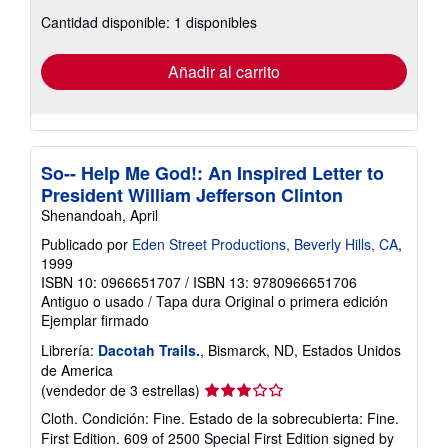
sobre
Cantidad disponible: 1 disponibles
las
tarifas
de
envío
Añadir al carrito
So-- Help Me God!: An Inspired Letter to
President William Jefferson Clinton
Shenandoah, April
Publicado por
Eden Street Productions, Beverly Hills, CA
,
1999
ISBN 10: 0966651707
/
ISBN 13: 9780966651706
Antiguo o usado
/
Tapa dura
Original o primera edición
Ejemplar firmado
Librería:
Dacotah Trails.
, Bismarck, ND, Estados Unidos
de America
Calificación
(vendedor de 3 estrellas)
del
Cloth. Condición: Fine. Estado de la sobrecubierta: Fine.
vendedor:
First Edition. 609 of 2500 Special First Edition signed by