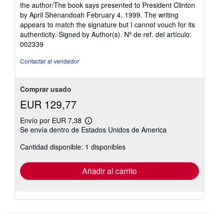
3
the author/The book says presented to President Clinton
de
by April Shenandoah February 4, 1999. The writing
5
appears to match the signature but I cannot vouch for its
estrellas
authenticity. Signed by Author(s).
Nº de ref. del artículo:
002339
Contactar al vendedor
Comprar usado
EUR 129,77
Envío por EUR 7,38
Más
Se envía dentro de Estados Unidos de America
información
sobre
Cantidad disponible: 1 disponibles
las
tarifas
de
envío
Añadir al carrito