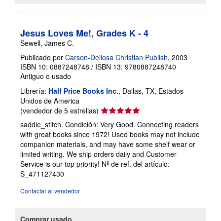
Jesus Loves Me!, Grades K - 4
Sewell, James C.
Publicado por
Carson-Dellosa Christian Publish
, 2003
ISBN 10: 0887248748
/
ISBN 13: 9780887248740
Antiguo o usado
Librería:
Half Price Books Inc.
, Dallas, TX, Estados
Unidos de America
Calificación
(vendedor de 5 estrellas)
del
saddle_stitch. Condición: Very Good. Connecting readers
vendedor:
with great books since 1972! Used books may not include
5
companion materials, and may have some shelf wear or
de
limited writing. We ship orders daily and Customer
5
Service is our top priority!
Nº de ref. del artículo:
estrellas
S_471127430
Contactar al vendedor
Comprar usado