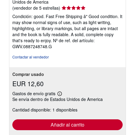
Unidos de America
Calificación
(vendedor de 5 estrellas)
del
Condición: good. Fast Free Shipping â" Good condition. It
vendedor:
may show normal signs of use, such as light writing,
5
highlighting, or library markings, but all pages are intact
de
and the book is fully readable. A solid, complete copy
5
that's ready to enjoy.
Nº de ref. del artículo:
estrellas
GWV.0887248748.G
Contactar al vendedor
Comprar usado
EUR 12,60
Gastos de envío gratis
Más
Se envía dentro de Estados Unidos de America
información
sobre
Cantidad disponible: 1 disponibles
las
tarifas
de
envío
Añadir al carrito