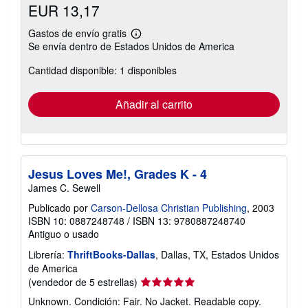
EUR 13,17
Gastos de envío gratis
Más
Se envía dentro de Estados Unidos de America
información
sobre
Cantidad disponible: 1 disponibles
las
tarifas
de
envío
Añadir al carrito
Jesus Loves Me!, Grades K - 4
James C. Sewell
Publicado por
Carson-Dellosa Christian Publishing
, 2003
ISBN 10: 0887248748
/
ISBN 13: 9780887248740
Antiguo o usado
Librería:
ThriftBooks-Dallas
, Dallas, TX, Estados Unidos
de America
Calificación
(vendedor de 5 estrellas)
del
Unknown. Condición: Fair. No Jacket. Readable copy.