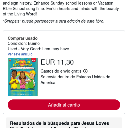
and sign history. Enhance Sunday school lessons or Vacation
Bible School song time. Enrich hearts and minds with the beauty
of the Living Word!
"Sinopsis" puede pertenecer a otra edición de este libro.
Comprar usado
Condición: Bueno
Used - Very Good: Item may have...
Ver este artículo
EUR 11,30
Gastos de envío gratis
M
Se envía dentro de Estados Unidos de
á
s
America
i
n
f
o
r
Añadir al carrito
m
a
c
i
Resultados de la búsqueda para Jesus Loves
ó