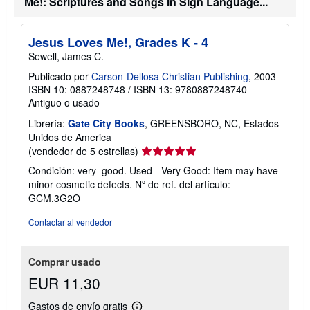
Me!: Scriptures and Songs in Sign Language...
n
s
o
b
Jesus Loves Me!, Grades K - 4
r
e
Sewell, James C.
l
a
Publicado por
Carson-Dellosa Christian Publishing
, 2003
s
ISBN 10: 0887248748
/
ISBN 13: 9780887248740
t
Antiguo o usado
a
r
Librería:
Gate City Books
, GREENSBORO, NC, Estados
i
Unidos de America
f
a
Calificación
(vendedor de 5 estrellas)
s
del
d
Condición: very_good. Used - Very Good: Item may have
vendedor:
e
minor cosmetic defects.
Nº de ref. del artículo:
e
5
GCM.3G2O
n
de
v
5
í
Contactar al vendedor
o
estrellas
Comprar usado
EUR 11,30
Gastos de envío gratis