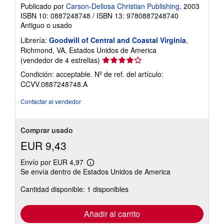
Publicado por
Carson-Dellosa Christian Publishing
, 2003
ISBN 10: 0887248748
/
ISBN 13: 9780887248740
Antiguo o usado
Librería:
Goodwill of Central and Coastal Virginia
,
Richmond, VA, Estados Unidos de America
Calificación
(vendedor de 4 estrellas)
del
Condición: acceptable.
Nº de ref. del artículo:
vendedor:
CCVV.0887248748.A
4
de
Contactar al vendedor
5
estrellas
Comprar usado
EUR 9,43
Envío por EUR 4,97
Más
Se envía dentro de Estados Unidos de America
información
sobre
Cantidad disponible: 1 disponibles
las
tarifas
de
envío
Añadir al carrito