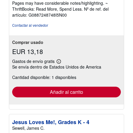
vendedor:
Pages may have considerable notes/highlighting. ~
5
ThriftBooks: Read More, Spend Less.
Nº de ref. del
de
artículo: G0887248748I5N00
5
estrellas
Contactar al vendedor
Comprar usado
EUR 13,18
Gastos de envío gratis
Más
Se envía dentro de Estados Unidos de America
información
sobre
Cantidad disponible: 1 disponibles
las
tarifas
de
envío
Añadir al carrito
Jesus Loves Me!, Grades K - 4
Sewell, James C.