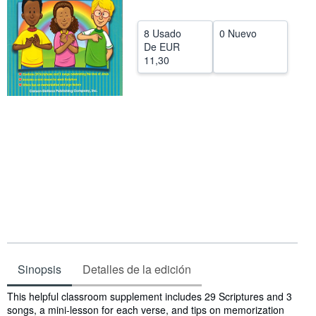
CERRAR
8 Usado
0 Nuevo
De
EUR
11,30
Sinopsis
Detalles de la edición
Sinopsis
This helpful classroom supplement includes 29 Scriptures and 3
songs, a mini-lesson for each verse, and tips on memorization