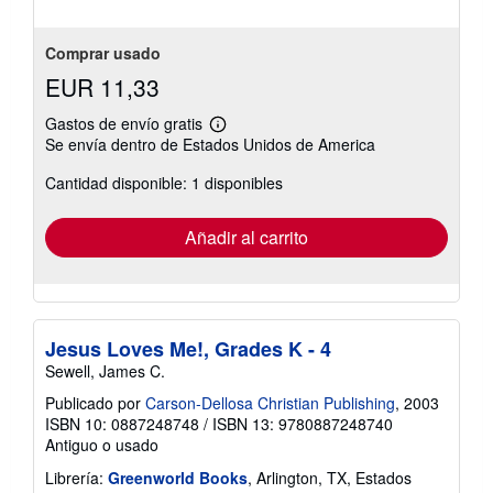
5
estrellas
Comprar usado
EUR 11,33
Gastos de envío gratis
Más
Se envía dentro de Estados Unidos de America
información
sobre
Cantidad disponible: 1 disponibles
las
tarifas
de
envío
Añadir al carrito
Jesus Loves Me!, Grades K - 4
Sewell, James C.
Publicado por
Carson-Dellosa Christian Publishing
, 2003
ISBN 10: 0887248748
/
ISBN 13: 9780887248740
Antiguo o usado
Librería:
Greenworld Books
, Arlington, TX, Estados