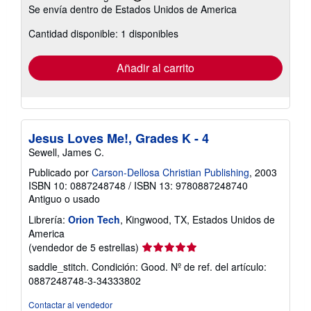
Más
Se envía dentro de Estados Unidos de America
información
sobre
Cantidad disponible: 1 disponibles
las
tarifas
de
envío
Añadir al carrito
Jesus Loves Me!, Grades K - 4
Sewell, James C.
Publicado por
Carson-Dellosa Christian Publishing
, 2003
ISBN 10: 0887248748
/
ISBN 13: 9780887248740
Antiguo o usado
Librería:
Orion Tech
, Kingwood, TX, Estados Unidos de
America
Calificación
(vendedor de 5 estrellas)
del
saddle_stitch. Condición: Good.
Nº de ref. del artículo:
vendedor:
0887248748-3-34333802
5
de
Contactar al vendedor