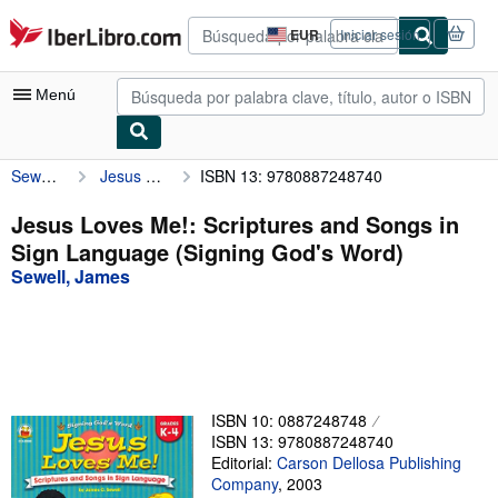
Pasar al contenido principal
IberLibro.com
EUR
Iniciar sesión
Preferencias
de
compra
Menú
del
sitio.
Sewell, James
Jesus Loves Me!: Scriptures and Songs in Sign Language (Signing God's Word)
ISBN 13: 9780887248740
Mi cuenta
Consultar mis pedidos
Jesus Loves Me!: Scriptures and Songs in
Sign Language (Signing God's Word)
Búsqueda avanzada
Sewell, James
Colecciones
Libros antiguos
Arte y coleccionismo
Vendedores
ISBN 10: 0887248748
ISBN 13: 9780887248740
Comenzar a vender
Editorial:
Carson Dellosa Publishing
Company
,
2003
Ayuda