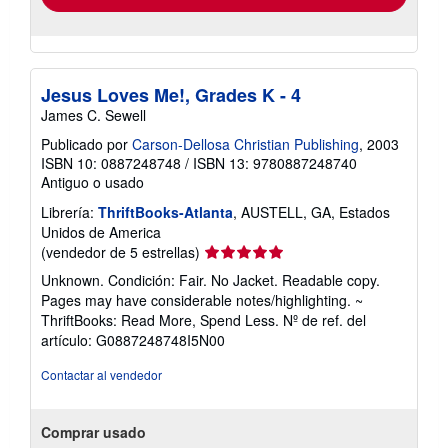
Jesus Loves Me!, Grades K - 4
James C. Sewell
Publicado por
Carson-Dellosa Christian Publishing
, 2003
ISBN 10: 0887248748
/
ISBN 13: 9780887248740
Antiguo o usado
Librería:
ThriftBooks-Atlanta
, AUSTELL, GA, Estados
Unidos de America
Calificación
(vendedor de 5 estrellas)
del
Unknown. Condición: Fair. No Jacket. Readable copy.
vendedor:
Pages may have considerable notes/highlighting. ~
5
ThriftBooks: Read More, Spend Less.
Nº de ref. del
de
artículo: G0887248748I5N00
5
estrellas
Contactar al vendedor
Comprar usado