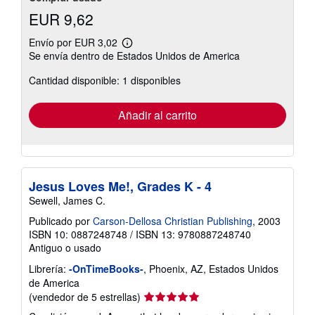
EUR 9,62
Envío por EUR 3,02
Más
Se envía dentro de Estados Unidos de America
información
sobre
Cantidad disponible: 1 disponibles
las
tarifas
de
envío
Añadir al carrito
Jesus Loves Me!, Grades K - 4
Sewell, James C.
Publicado por
Carson-Dellosa Christian Publishing
, 2003
ISBN 10: 0887248748
/
ISBN 13: 9780887248740
Antiguo o usado
Librería:
-OnTimeBooks-
, Phoenix, AZ, Estados Unidos
de America
Calificación
(vendedor de 5 estrellas)
del