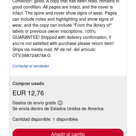
Condición: good. A copy that has been read, remains in
vendedor:
good condition. All pages are intact, and the cover is
5
intact. The spine and cover show signs of wear. Pages
de
can include notes and highlighting and show signs of
5
wear, and the copy can include "From the library of"
estrellas
labels or previous owner inscriptions. 100%
GUARANTEE! Shipped with delivery confirmation, if
you're not satisfied with purchase please return item!
Ships via media mail.
Nº de ref. del artículo:
OTV.0887248748.G
Contactar al vendedor
Comprar usado
EUR 12,76
Gastos de envío gratis
Más
Se envía dentro de Estados Unidos de America
información
sobre
Cantidad disponible: 1 disponibles
las
tarifas
de
envío
Añadir al carrito