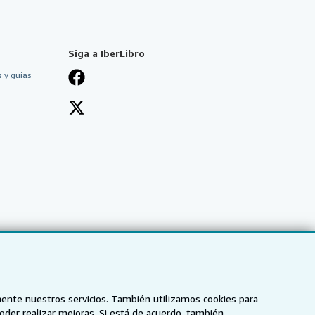
Siga a IberLibro
 y guías
mente nuestros servicios. También utilizamos cookies para
poder realizar mejoras. Si está de acuerdo, también