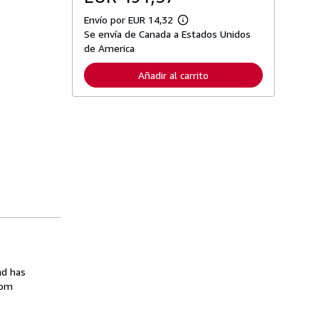
Envío por EUR 14,32
M
Se envía de Canada a Estados Unidos
á
s
de America
i
n
Añadir al carrito
f
o
r
m
a
c
i
ó
n
s
o
b
r
e
l
a
s
t
a
nd has
r
rom
i
f
a