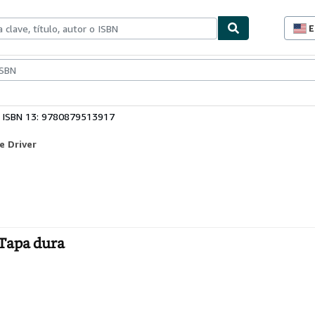
E
P
d
c
ionismo
Vendedores
Comenzar a vender
d
s
ISBN 13: 9780879513917
e Driver
 Tapa dura