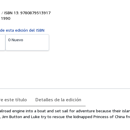
ISBN 13: 9780879513917
,
1990
 de esta edición del ISBN
0 Nuevo
e este título
Detalles de la edición
ailroad engine into a boat and set sail for adventure because their isla
Jim Button and Luke try to rescue the kidnapped Princess of China f