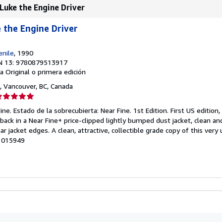
Luke the Engine Driver
 the Engine Driver
enile
, 1990
N 13: 9780879513917
a
Original o primera edición
, Vancouver, BC, Canada
lificación
el
ne. Estado de la sobrecubierta: Near Fine. 1st Edition. First US edition, 
endedor:
ack in a Near Fine+ price-clipped lightly bumped dust jacket, clean a
rear jacket edges. A clean, attractive, collectible grade copy of this v
e
o: 015949
strellas