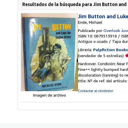
Resultados de la búsqueda para Jim Button and 
Jim Button and Luke
Ende, Michael
Publicado por
Overlook Juv
ISBN 10: 0879513918
/
ISB
Antiguo o usado
/
Tapa dur
Librería:
Pulpfiction Books
Ca
(vendedor de 5 estrellas)
d
Hardcover. Condición: Near Fi
v
Fine++ lightly bumped hardb
5
discoloration (tanning) to 
d
title.
Nº de ref. del artícul
5
e
Contactar al vendedor
Imagen de archivo