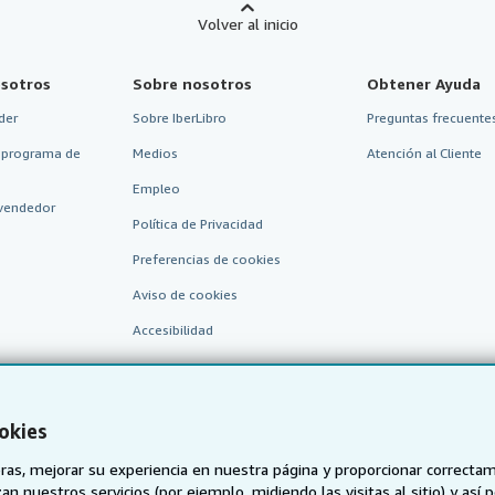
Volver al inicio
sotros
Sobre nosotros
Obtener Ayuda
der
Sobre IberLibro
Preguntas frecuentes
 programa de
Medios
Atención al Cliente
Empleo
vendedor
Política de Privacidad
Preferencias de cookies
Aviso de cookies
Accesibilidad
okies
as, mejorar su experiencia en nuestra página y proporcionar correcta
n nuestros servicios (por ejemplo, midiendo las visitas al sitio) y así 