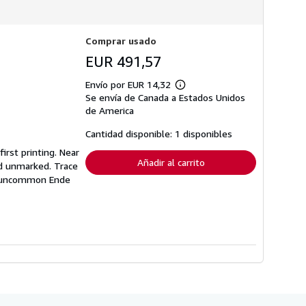
Comprar usado
EUR 491,57
Envío por EUR 14,32
Más
Se envía de Canada a Estados Unidos
información
sobre
de America
las
tarifas
Cantidad disponible: 1 disponibles
de
envío
first printing. Near
Añadir al carrito
nd unmarked. Trace
ery uncommon Ende