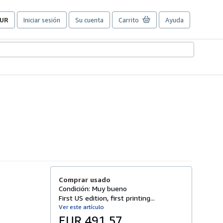
UR
Iniciar sesión
Su cuenta
Carrito
Ayuda
referencias
e
ompra
el
itio.
Comprar usado
Condición: Muy bueno
First US edition, first printing...
Ver este artículo
EUR 491,57