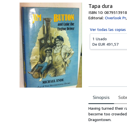
Tapa dura
ISBN 10: 0879513918
Editorial:
Overlook Pr
Ver todas las
copias
1 Usado
De
EUR 491,57
Sinopsis
Sobr
Sinopsis
Having turned their r
become too crowded, 
Dragontown.