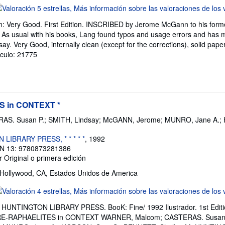
lificación
l
: Very Good. First Edition. INSCRIBED by Jerome McGann to his forme
endedor:
. As usual with his books, Lang found typos and usage errors and has 
ay. Very Good, internally clean (except for the corrections), solid pap
e
tículo: 21775
trellas
S in CONTEXT *
S. Susan P.; SMITH, Lindsay; McGANN, Jerome; MUNRO, Jane A.; 
LIBRARY PRESS, * * * * *
, 1992
N 13: 9780873281386
er
Original o primera edición
 Hollywood, CA, Estados Unidos de America
lificación
l
e. HUNTINGTON LIBRARY PRESS. BooK: Fine/ 1992 Ilustrador. 1st Editi
endedor:
PRE-RAPHAELITES in CONTEXT WARNER, Malcom; CASTERAS. Susan 