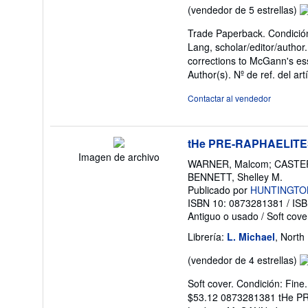
Ca
(vendedor de 5 estrellas)
de
Trade Paperback. Condición
v
Lang, scholar/editor/author
5
corrections to McGann's ess
d
Author(s).
Nº de ref. del ar
5
es
Contactar al vendedor
tHe PRE-RAPHAELITE
Imagen de archivo
WARNER, Malcom; CASTERA
BENNETT, Shelley M.
Publicado por
HUNTINGTON 
ISBN 10: 0873281381
/
ISB
Antiguo o usado
/
Soft cov
Librería:
L. Michael
, North
Ca
(vendedor de 4 estrellas)
de
Soft cover. Condición: Fin
v
$53.12 0873281381 tHe 
4