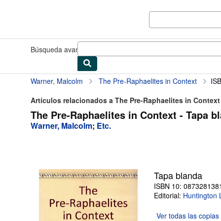
Pasar al contenido principal
IberLibro.com
Búsqueda avanzada
Colecciones
Libros antiguos
Arte y colec
Warner, Malcolm
The Pre-Raphaelites in Context
IS
Artículos relacionados a The Pre-Raphaelites in Context
The Pre-Raphaelites in Context - Tapa b
Warner, Malcolm
;
Etc.
Tapa blanda
ISBN 10: 087328138
Editorial:
Huntington 
Ver todas las
copias