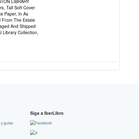
NGTON LIBRARY
s, Tall Soft Cover
e Paper, In As
d From The Estate
ckaged And Shipped
 Library Collection,
Siga a IberLibro
 y guías