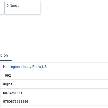
0 Nuevo
ición
Huntington Library Press,US
1992
Inglés
0873281381
9780873281386