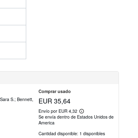
í
o
Comprar usado
Sara S.; Bennett,
EUR 35,64
Envío por EUR 4,32
Más
Se envía dentro de Estados Unidos de
información
America
sobre
las
tarifas
Cantidad disponible: 1 disponibles
de