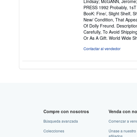
Lindsay; McGANN, Jerome
d
PRESS 1992 Probably, 1sT E
5
BooK: Fine/, Slight Shelf,
es
New/ Condition, That Appea
Of Dolly Freund. Descripti
Carefully, To Avoid Shippin
Or As A Gift. World Wide Sh
Contactar al vendedor
Compre con nosotros
Venda con no
Búsqueda avanzada
Comenzar a ven
Colecciones
Únase a nuestro
afiliados