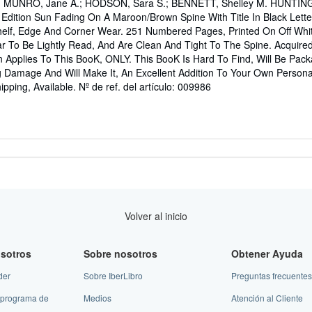
; MUNRO, Jane A.; HODSON, Sara S.; BENNETT, Shelley M. HUNTI
e
dition Sun Fading On A Maroon/Brown Spine With Title In Black Letter
 Shelf, Edge And Corner Wear. 251 Numbered Pages, Printed On Off Whit
trellas
r To Be Lightly Read, And Are Clean And Tight To The Spine. Acquire
on Applies To This BooK, ONLY. This BooK Is Hard To Find, Will Be Pa
g Damage And Will Make It, An Excellent Addition To Your Own Personal
ipping, Available.
Nº de ref. del artículo: 009986
Volver al inicio
sotros
Sobre nosotros
Obtener Ayuda
der
Sobre IberLibro
Preguntas frecuentes
 programa de
Medios
Atención al Cliente