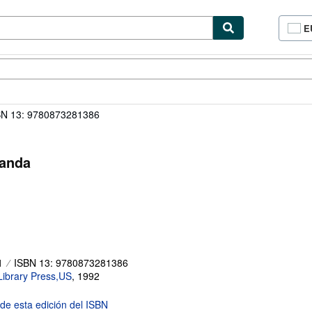
E
P
d
c
cionismo
Vendedores
Comenzar a vender
d
si
BN 13: 9780873281386
landa
1
ISBN 13: 9780873281386
Library Press,US
,
1992
 de esta edición del ISBN