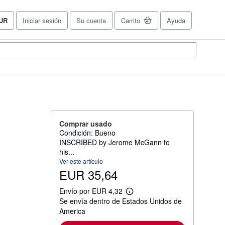
UR
Iniciar sesión
Su cuenta
Carrito
Ayuda
referencias
e
ompra
el
tio.
Comprar usado
Condición: Bueno
INSCRIBED by Jerome McGann to
his...
Ver este artículo
EUR 35,64
Envío por EUR 4,32
M
Se envía dentro de Estados Unidos de
á
s
America
i
n