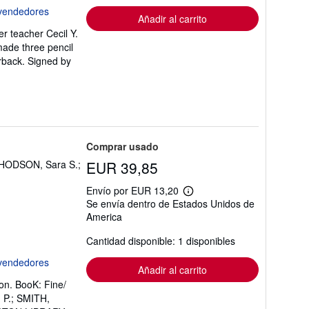
envío
Añadir al carrito
r teacher Cecil Y.
made three pencil
erback. Signed by
Comprar usado
HODSON, Sara S.;
EUR 39,85
Envío por EUR 13,20
Más
Se envía dentro de Estados Unidos de
información
America
sobre
las
tarifas
Cantidad disponible: 1 disponibles
de
envío
Añadir al carrito
on. BooK: Fine/
P.; SMITH,