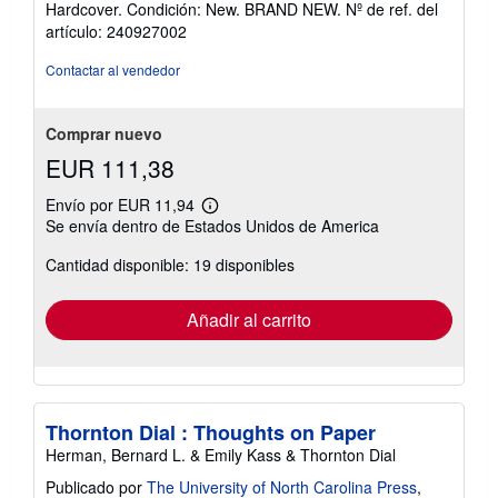
Hardcover. Condición: New. BRAND NEW.
Nº de ref. del
vendedor:
artículo: 240927002
5
de
Contactar al vendedor
5
estrellas
Comprar nuevo
EUR 111,38
Envío por EUR 11,94
Más
Se envía dentro de Estados Unidos de America
información
sobre
Cantidad disponible: 19 disponibles
las
tarifas
de
envío
Añadir al carrito
Thornton Dial : Thoughts on Paper
Herman, Bernard L. & Emily Kass & Thornton Dial
Publicado por
The University of North Carolina Press
,