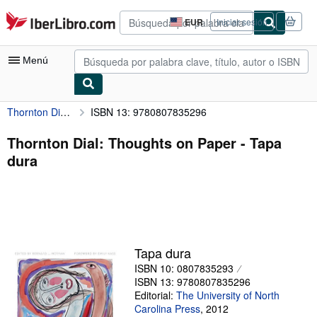
Pasar al contenido principal
IberLibro.com
EUR
Iniciar sesión
Preferencias
de
compra
Menú
del
sitio.
Thornton Dial: Thoughts on Paper
ISBN 13: 9780807835296
Mi cuenta
Consultar mis pedidos
Thornton Dial: Thoughts on Paper - Tapa
dura
Búsqueda avanzada
Colecciones
Libros antiguos
Arte y coleccionismo
Tapa dura
Vendedores
ISBN 10: 0807835293
ISBN 13: 9780807835296
Comenzar a vender
Editorial:
The University of North
Carolina Press
,
2012
Ayuda