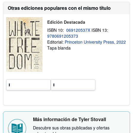
e
ó
n
n
Otras ediciones populares con el mismo título
v
s
í
o
o
b
Edición Destacada
r
e
ISBN 10:
069120537X
ISBN 13:
l
9780691205373
a
Editorial:
Princeton University Press, 2022
s
t
Tapa blanda
a
r
i
f
a
s
d
e
e
n
v
í
o
Más información de Tyler Stovall
Descubre sus obras publicadas y ofertas