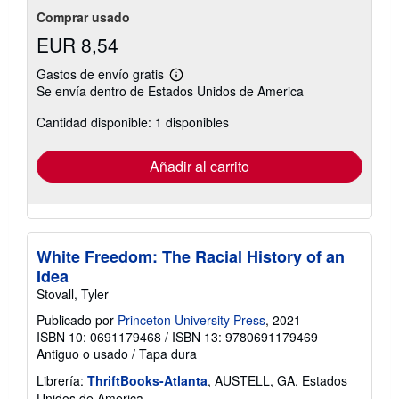
Comprar usado
EUR 8,54
Gastos de envío gratis
Más
Se envía dentro de Estados Unidos de America
información
sobre
Cantidad disponible: 1 disponibles
las
tarifas
de
envío
Añadir al carrito
White Freedom: The Racial History of an
Idea
Stovall, Tyler
Publicado por
Princeton University Press
, 2021
ISBN 10: 0691179468
/
ISBN 13: 9780691179469
Antiguo o usado
/
Tapa dura
Librería:
ThriftBooks-Atlanta
, AUSTELL, GA, Estados
Unidos de America