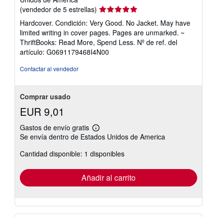
Calificación
(vendedor de 5 estrellas)
del
Hardcover. Condición: Very Good. No Jacket. May have
vendedor:
limited writing in cover pages. Pages are unmarked. ~
5
ThriftBooks: Read More, Spend Less.
Nº de ref. del
de
artículo: G0691179468I4N00
5
estrellas
Contactar al vendedor
Comprar usado
EUR 9,01
Gastos de envío gratis
Más
Se envía dentro de Estados Unidos de America
información
sobre
Cantidad disponible: 1 disponibles
las
tarifas
de
envío
Añadir al carrito