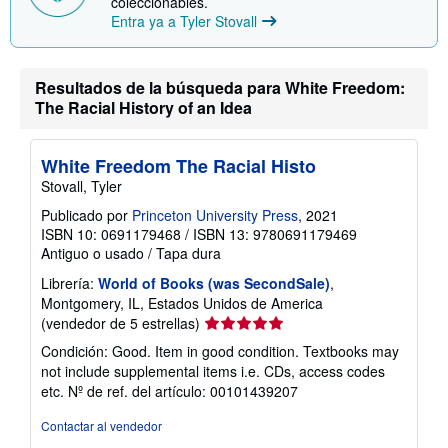
coleccionables.
Entra ya a Tyler Stovall
Resultados de la búsqueda para White Freedom:
The Racial History of an Idea
White Freedom The Racial Histo
Stovall, Tyler
Publicado por
Princeton University Press
, 2021
ISBN 10: 0691179468
/
ISBN 13: 9780691179469
Antiguo o usado
/
Tapa dura
Librería:
World of Books (was SecondSale)
,
Montgomery, IL, Estados Unidos de America
Calificación
(vendedor de 5 estrellas)
del
Condición: Good. Item in good condition. Textbooks may
vendedor:
not include supplemental items i.e. CDs, access codes
5
etc.
Nº de ref. del artículo: 00101439207
de
5
Contactar al vendedor
estrellas