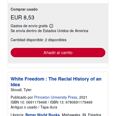
Comprar usado
EUR 8,53
Gastos de envío gratis
Más
Se envía dentro de Estados Unidos de America
información
sobre
Cantidad disponible: 2 disponibles
las
tarifas
de
envío
Añadir al carrito
White Freedom : The Racial History of an
Idea
Stovall, Tyler
Publicado por
Princeton University Press
, 2021
ISBN 10: 0691179468
/
ISBN 13: 9780691179469
Antiguo o usado
/
Tapa dura
Librería:
Better World Books
, Mishawaka, IN, Estados