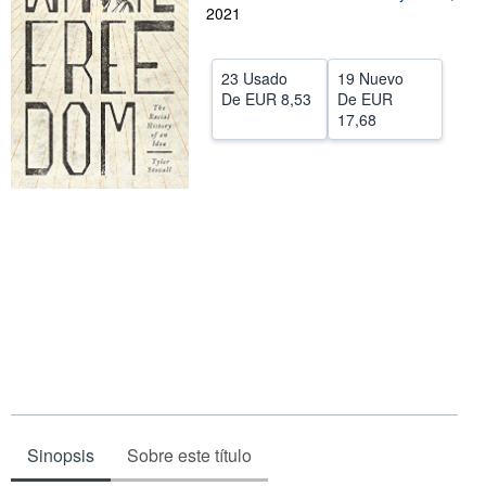
2021
CERRAR
23 Usado
19 Nuevo
De
EUR 8,53
De
EUR
17,68
Sinopsis
Sobre este título