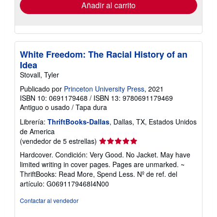
envío
Añadir al carrito
White Freedom: The Racial History of an
Idea
Stovall, Tyler
Publicado por
Princeton University Press
, 2021
ISBN 10: 0691179468
/
ISBN 13: 9780691179469
Antiguo o usado
/
Tapa dura
Librería:
ThriftBooks-Dallas
, Dallas, TX, Estados Unidos
de America
Calificación
(vendedor de 5 estrellas)
del
Hardcover. Condición: Very Good. No Jacket. May have
vendedor:
limited writing in cover pages. Pages are unmarked. ~
5
ThriftBooks: Read More, Spend Less.
Nº de ref. del
de
artículo: G0691179468I4N00
5
estrellas
Contactar al vendedor