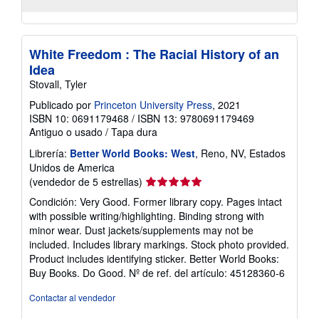
White Freedom : The Racial History of an
Idea
Stovall, Tyler
Publicado por
Princeton University Press
, 2021
ISBN 10: 0691179468
/
ISBN 13: 9780691179469
Antiguo o usado
/
Tapa dura
Librería:
Better World Books: West
, Reno, NV, Estados
Unidos de America
Calificación
(vendedor de 5 estrellas)
del
Condición: Very Good. Former library copy. Pages intact
vendedor:
with possible writing/highlighting. Binding strong with
5
minor wear. Dust jackets/supplements may not be
de
included. Includes library markings. Stock photo provided.
5
Product includes identifying sticker. Better World Books:
estrellas
Buy Books. Do Good.
Nº de ref. del artículo: 45128360-6
Contactar al vendedor