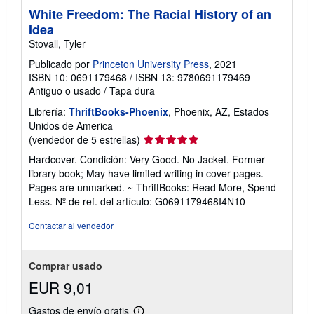
White Freedom: The Racial History of an
Idea
Stovall, Tyler
Publicado por
Princeton University Press
, 2021
ISBN 10: 0691179468
/
ISBN 13: 9780691179469
Antiguo o usado
/
Tapa dura
Librería:
ThriftBooks-Phoenix
, Phoenix, AZ, Estados
Unidos de America
Calificación
(vendedor de 5 estrellas)
del
Hardcover. Condición: Very Good. No Jacket. Former
vendedor:
library book; May have limited writing in cover pages.
5
Pages are unmarked. ~ ThriftBooks: Read More, Spend
de
Less.
Nº de ref. del artículo: G0691179468I4N10
5
estrellas
Contactar al vendedor
Comprar usado
EUR 9,01
Gastos de envío gratis