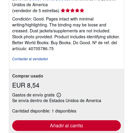
Unidos de America
Calificación
(vendedor de 5 estrellas)
del
Condición: Good. Pages intact with minimal
vendedor:
writing/highlighting. The binding may be loose and
5
creased. Dust jackets/supplements are not included.
de
Stock photo provided. Product includes identifying sticker.
5
Better World Books: Buy Books. Do Good.
Nº de ref. del
estrellas
artículo: 40705786-75
Contactar al vendedor
Comprar usado
EUR 8,54
Gastos de envío gratis
Más
Se envía dentro de Estados Unidos de America
información
sobre
Cantidad disponible: 1 disponibles
las
tarifas
de
envío
Añadir al carrito