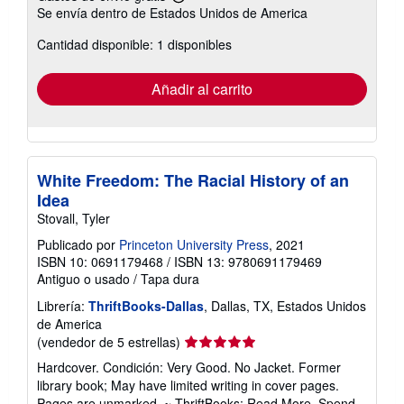
Más
Se envía dentro de Estados Unidos de America
información
sobre
Cantidad disponible: 1 disponibles
las
tarifas
de
envío
Añadir al carrito
White Freedom: The Racial History of an
Idea
Stovall, Tyler
Publicado por
Princeton University Press
, 2021
ISBN 10: 0691179468
/
ISBN 13: 9780691179469
Antiguo o usado
/
Tapa dura
Librería:
ThriftBooks-Dallas
, Dallas, TX, Estados Unidos
de America
Calificación
(vendedor de 5 estrellas)
del
Hardcover. Condición: Very Good. No Jacket. Former
vendedor:
library book; May have limited writing in cover pages.
5
Pages are unmarked. ~ ThriftBooks: Read More, Spend