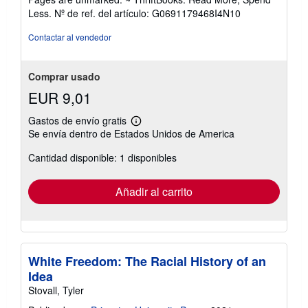
de
Less.
Nº de ref. del artículo: G0691179468I4N10
5
estrellas
Contactar al vendedor
Comprar usado
EUR 9,01
Gastos de envío gratis
Más
Se envía dentro de Estados Unidos de America
información
sobre
Cantidad disponible: 1 disponibles
las
tarifas
de
envío
Añadir al carrito
White Freedom: The Racial History of an
Idea
Stovall, Tyler