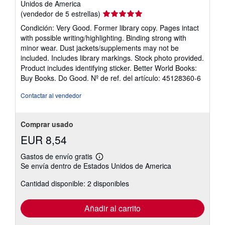
Unidos de America
Calificación
(vendedor de 5 estrellas)
del
Condición: Very Good. Former library copy. Pages intact
vendedor:
with possible writing/highlighting. Binding strong with
5
minor wear. Dust jackets/supplements may not be
de
included. Includes library markings. Stock photo provided.
5
Product includes identifying sticker. Better World Books:
estrellas
Buy Books. Do Good.
Nº de ref. del artículo: 45128360-6
Contactar al vendedor
Comprar usado
EUR 8,54
Gastos de envío gratis
Más
Se envía dentro de Estados Unidos de America
información
sobre
Cantidad disponible: 2 disponibles
las
tarifas
de
envío
Añadir al carrito