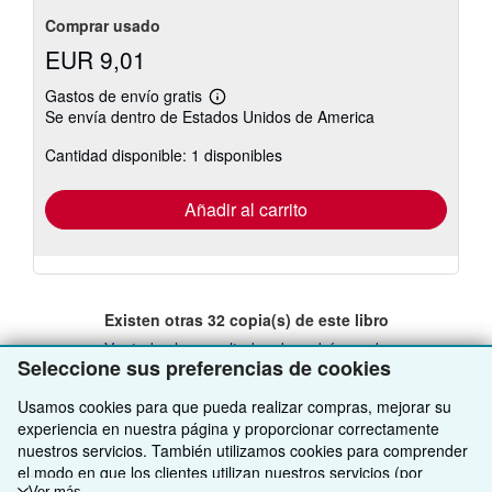
Comprar usado
EUR 9,01
Gastos de envío gratis
Más
Se envía dentro de Estados Unidos de America
información
sobre
Cantidad disponible: 1 disponibles
las
tarifas
de
envío
Añadir al carrito
Existen otras
32
copia(s) de este libro
Ver todos los resultados de su búsqueda
Seleccione sus preferencias de cookies
Usamos cookies para que pueda realizar compras, mejorar su
experiencia en nuestra página y proporcionar correctamente
VOLVER AL INICIO
nuestros servicios. También utilizamos cookies para comprender
el modo en que los clientes utilizan nuestros servicios (por
Compre con nosotros
Ver más