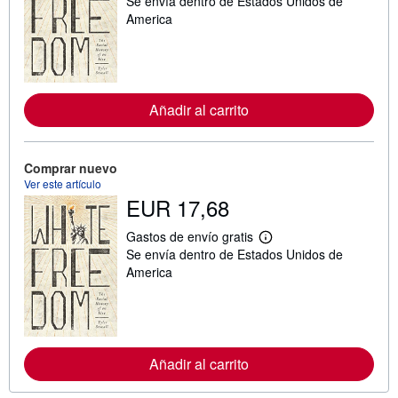
Se envía dentro de Estados Unidos de
á
s
America
i
n
f
o
r
m
Añadir al carrito
a
c
i
ó
n
Comprar nuevo
s
Ver este artículo
o
EUR 17,68
b
r
e
Gastos de envío gratis
l
M
Se envía dentro de Estados Unidos de
a
á
s
s
America
t
i
a
n
r
f
i
o
f
r
a
m
Añadir al carrito
s
a
d
c
e
i