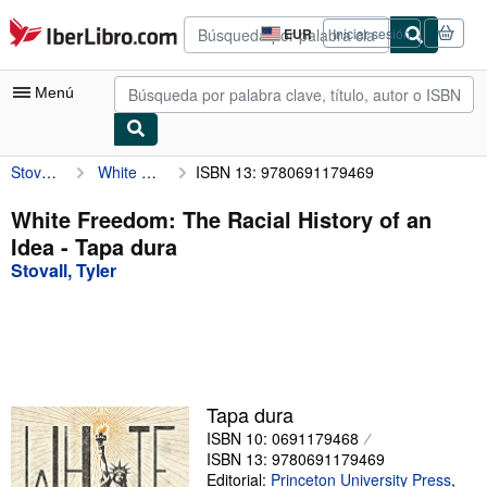
Pasar al contenido principal
IberLibro.com
EUR
Iniciar sesión
Preferencias
de
compra
Menú
del
sitio.
Stovall, Tyler
White Freedom: The Racial History of an Idea
ISBN 13: 9780691179469
Mi cuenta
Consultar mis pedidos
White Freedom: The Racial History of an
Idea - Tapa dura
Búsqueda avanzada
Stovall, Tyler
Colecciones
Libros antiguos
Arte y coleccionismo
Vendedores
Tapa dura
ISBN 10: 0691179468
Comenzar a vender
ISBN 13: 9780691179469
Ayuda
Editorial:
Princeton University Press
,