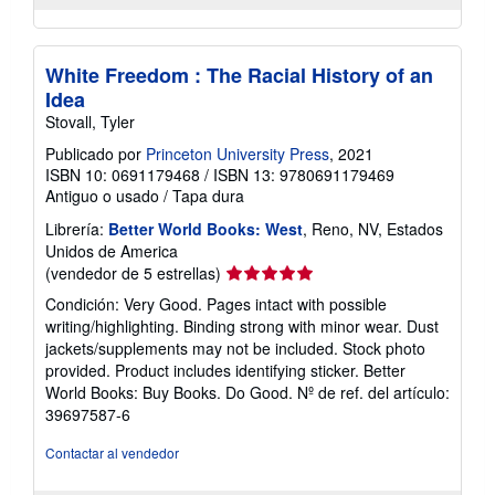
White Freedom : The Racial History of an
Idea
Stovall, Tyler
Publicado por
Princeton University Press
, 2021
ISBN 10: 0691179468
/
ISBN 13: 9780691179469
Antiguo o usado
/
Tapa dura
Librería:
Better World Books: West
, Reno, NV, Estados
Unidos de America
Calificación
(vendedor de 5 estrellas)
del
Condición: Very Good. Pages intact with possible
vendedor:
writing/highlighting. Binding strong with minor wear. Dust
5
jackets/supplements may not be included. Stock photo
de
provided. Product includes identifying sticker. Better
5
World Books: Buy Books. Do Good.
Nº de ref. del artículo:
estrellas
39697587-6
Contactar al vendedor