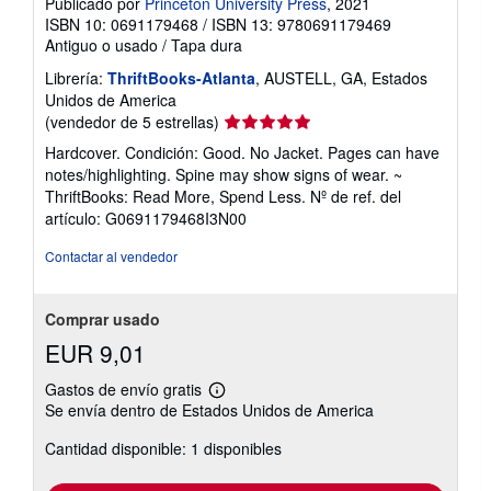
Publicado por
Princeton University Press
, 2021
ISBN 10: 0691179468
/
ISBN 13: 9780691179469
Antiguo o usado
/
Tapa dura
Librería:
ThriftBooks-Atlanta
, AUSTELL, GA, Estados
Unidos de America
Calificación
(vendedor de 5 estrellas)
del
Hardcover. Condición: Good. No Jacket. Pages can have
vendedor:
notes/highlighting. Spine may show signs of wear. ~
5
ThriftBooks: Read More, Spend Less.
Nº de ref. del
de
artículo: G0691179468I3N00
5
estrellas
Contactar al vendedor
Comprar usado
EUR 9,01
Gastos de envío gratis
Más
Se envía dentro de Estados Unidos de America
información
sobre
Cantidad disponible: 1 disponibles
las
tarifas
de