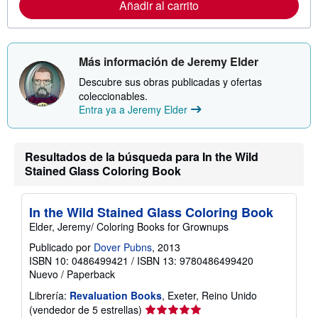
Añadir al carrito
m
a
c
i
ó
Más información de Jeremy Elder
n
s
Descubre sus obras publicadas y ofertas
o
b
coleccionables.
r
Entra ya a Jeremy Elder
e
l
a
s
Resultados de la búsqueda para In the Wild
t
a
Stained Glass Coloring Book
r
i
f
In the Wild Stained Glass Coloring Book
a
s
Elder, Jeremy/ Coloring Books for Grownups
d
e
Publicado por
Dover Pubns
, 2013
e
ISBN 10: 0486499421
/
ISBN 13: 9780486499420
n
Nuevo
/
Paperback
v
í
Librería:
Revaluation Books
, Exeter, Reino Unido
o
Calificación
(vendedor de 5 estrellas)