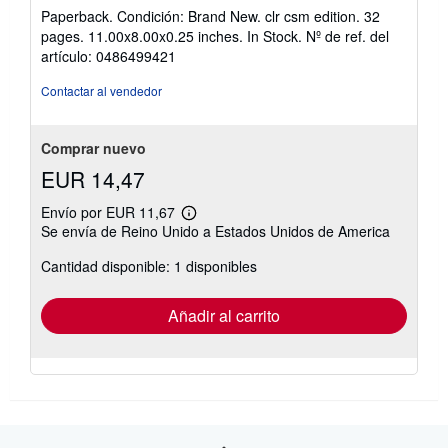
del
Paperback. Condición: Brand New. clr csm edition. 32
vendedor:
pages. 11.00x8.00x0.25 inches. In Stock.
Nº de ref. del
5
artículo: 0486499421
de
5
Contactar al vendedor
estrellas
Comprar nuevo
EUR 14,47
Envío por EUR 11,67
Más
Se envía de Reino Unido a Estados Unidos de America
información
sobre
Cantidad disponible: 1 disponibles
las
tarifas
de
envío
Añadir al carrito