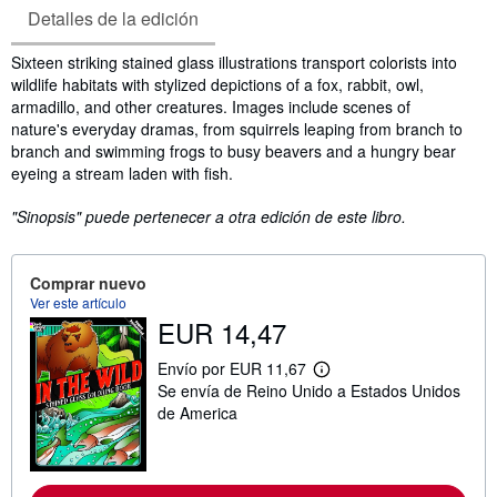
Detalles de la edición
Sinopsis
Sixteen striking stained glass illustrations transport colorists into
wildlife habitats with stylized depictions of a fox, rabbit, owl,
armadillo, and other creatures. Images include scenes of
nature's everyday dramas, from squirrels leaping from branch to
branch and swimming frogs to busy beavers and a hungry bear
eyeing a stream laden with fish.
"Sinopsis" puede pertenecer a otra edición de este libro.
Comprar nuevo
Ver este artículo
EUR 14,47
Envío por EUR 11,67
M
Se envía de Reino Unido a Estados Unidos
á
s
de America
i
n
f
o
r