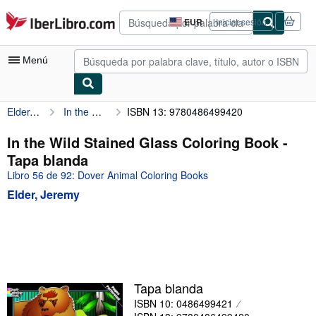
Pasar al contenido principal
IberLibro.com
EUR
Iniciar sesión
Preferencias
de
compra
Menú
del
sitio.
Elder, Jeremy
In the Wild Stained Glass Coloring Book
ISBN 13: 9780486499420
Mi cuenta
Consultar mis pedidos
In the Wild Stained Glass Coloring Book -
Tapa blanda
Búsqueda avanzada
Libro 56 de 92: Dover Animal Coloring Books
Colecciones
Elder, Jeremy
Libros antiguos
Arte y coleccionismo
Vendedores
Comenzar a vender
Tapa blanda
ISBN 10: 0486499421
Ayuda