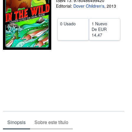
ISBN 13: 9780486499420
Editorial:
Dover Children's
,
2013
CERRAR
0 Usado
1 Nuevo
De
EUR
14,47
Sinopsis
Sobre este título