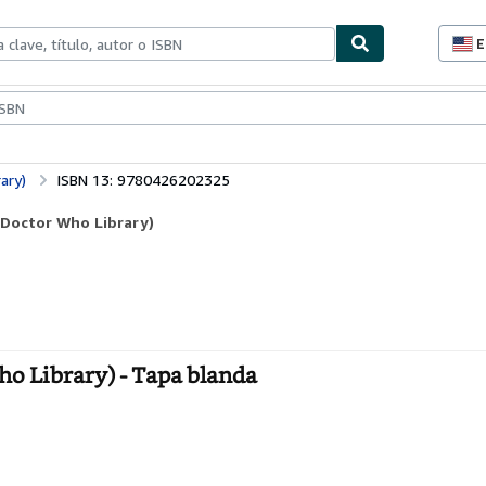
E
P
d
c
ionismo
Vendedores
Comenzar a vender
d
s
ary)
ISBN 13: 9780426202325
(Doctor Who Library)
o Library) - Tapa blanda