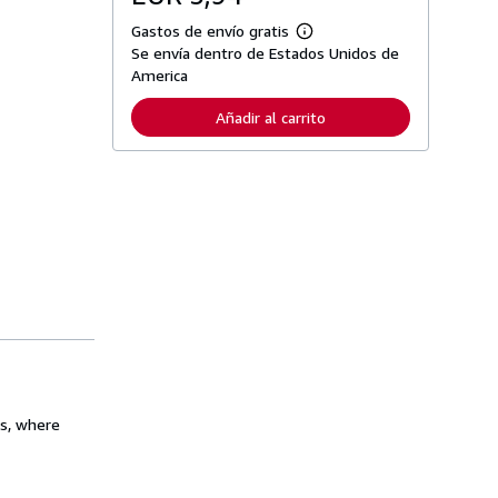
Gastos de envío gratis
M
Se envía dentro de Estados Unidos de
á
s
America
i
n
Añadir al carrito
f
o
r
m
a
c
i
ó
n
s
o
b
r
e
l
a
s
t
a
gs, where
r
i
f
a