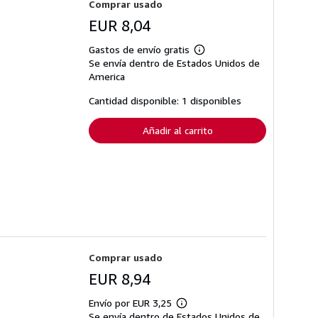
Comprar usado
EUR 8,04
Gastos de envío gratis
Más
Se envía dentro de Estados Unidos de
información
sobre
America
las
tarifas
Cantidad disponible: 1 disponibles
de
envío
Añadir al carrito
Comprar usado
EUR 8,94
Envío por EUR 3,25
Más
Se envía dentro de Estados Unidos de
información