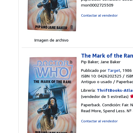
v
mon0002725509
5
d
Contactar al vendedor
5
e
Imagen de archivo
The Mark of the Ra
Pip Baker; Jane Baker
Publicado por
Target
, 1986
ISBN 10: 0426202325
/
ISB
Antiguo o usado
/
Paperba
Librería:
ThriftBooks-Atla
Ca
(vendedor de 5 estrellas)
d
Paperback. Condición: Fair.
v
Read More, Spend Less.
Nº 
5
d
Contactar al vendedor
5
e