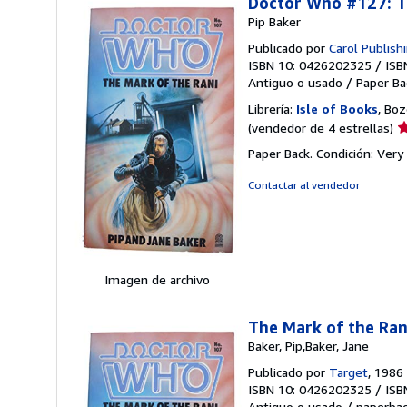
Doctor Who #127: Ti
Pip Baker
Publicado por
Carol Publish
ISBN 10: 0426202325
/
ISB
Antiguo o usado
/
Paper Ba
Librería:
Isle of Books
, Bo
Ca
(vendedor de 4 estrellas)
d
Paper Back. Condición: Ver
v
4
Contactar al vendedor
d
5
e
Imagen de archivo
The Mark of the Ra
Baker, Pip,Baker, Jane
Publicado por
Target
, 1986
ISBN 10: 0426202325
/
ISB
Antiguo o usado
/
paperba