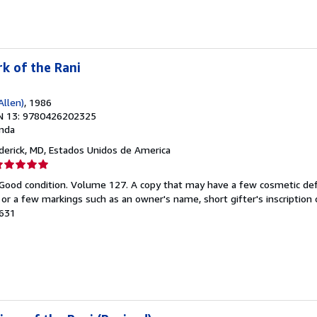
k of the Rani
Allen)
, 1986
N 13: 9780426202325
nda
ederick, MD, Estados Unidos de America
lificación
el
 Good condition. Volume 127. A copy that may have a few cosmetic def
endedor:
g or a few markings such as an owner's name, short gifter's inscription
5631
e
strellas