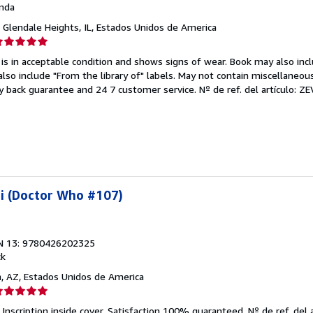
nda
, Glendale Heights, IL, Estados Unidos de America
lificación
el
 is in acceptable condition and shows signs of wear. Book may also inc
endedor:
also include "From the library of" labels. May not contain miscellaneou
y back guarantee and 24 7 customer service.
Nº de ref. del artículo: 
e
strellas
ni (Doctor Who #107)
N 13: 9780426202325
ck
n, AZ, Estados Unidos de America
lificación
el
 Inscription inside cover. Satisfaction 100% guaranteed.
Nº de ref. del a