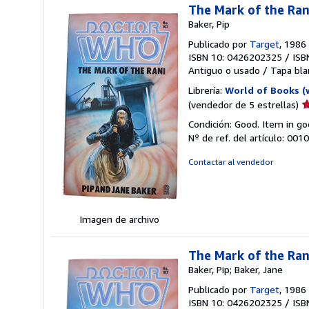
The Mark of the Ra
Baker, Pip
Publicado por
Target
, 1986
ISBN 10: 0426202325
/
ISB
Antiguo o usado
/
Tapa bla
Librería:
World of Books (
Ca
(vendedor de 5 estrellas)
d
Condición: Good. Item in go
v
Nº de ref. del artículo: 00
5
d
Contactar al vendedor
5
e
Imagen de archivo
The Mark of the Ra
Baker, Pip; Baker, Jane
Publicado por
Target
, 1986
ISBN 10: 0426202325
/
ISB