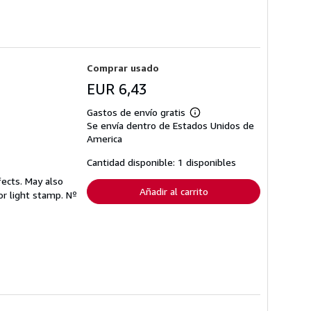
Comprar usado
EUR 6,43
Gastos de envío gratis
Más
Se envía dentro de Estados Unidos de
información
sobre
America
las
tarifas
Cantidad disponible: 1 disponibles
de
envío
ects. May also
Añadir al carrito
 or light stamp.
Nº