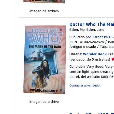
Imagen de archivo
Doctor Who The Mar
Baker, Pip; Baker, Jane
Publicado por
Target (W.H. 
ISBN 10: 0426202325
/
ISB
Antiguo o usado
/
Tapa bla
Librería:
Wonder Book
, Fr
Ca
(vendedor de 5 estrellas)
d
Condición: Very Good. Very
v
contain light spine creasin
5
de ref. del artículo: I08B-0
d
5
Contactar al vendedor
e
Imagen de archivo