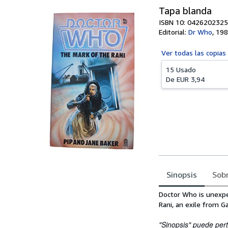
Tapa blanda
ISBN 10: 0426202325
Editorial:
Dr Who
,
198
Ver todas las
copias
15 Usado
De
EUR 3,94
Sinopsis
Sobr
Sinopsis
Doctor Who is unexpe
Rani, an exile from Ga
"Sinopsis" puede pert