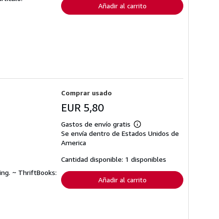
Añadir al carrito
Comprar usado
EUR 5,80
Gastos de envío gratis
Más
Se envía dentro de Estados Unidos de
información
sobre
America
las
tarifas
Cantidad disponible: 1 disponibles
de
envío
ing. ~ ThriftBooks:
Añadir al carrito