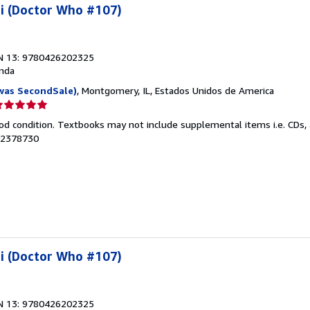
ni (Doctor Who #107)
N 13: 9780426202325
nda
was SecondSale)
, Montgomery, IL, Estados Unidos de America
lificación
el
od condition. Textbooks may not include supplemental items i.e. CDs, 
endedor:
102378730
e
strellas
ni (Doctor Who #107)
N 13: 9780426202325