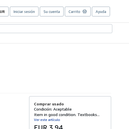
UR
Iniciar sesión
Su cuenta
Carrito
Ayuda
referencias
e
ompra
el
itio.
Comprar usado
Condición: Aceptable
Item in good condition. Textbooks...
Ver este artículo
EUR 3,94