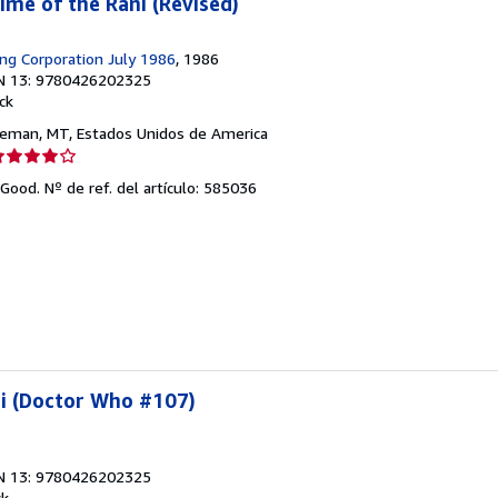
me of the Rani (Revised)
ing Corporation July 1986
, 1986
N 13: 9780426202325
ck
zeman, MT, Estados Unidos de America
lificación
el
y Good.
Nº de ref. del artículo: 585036
endedor:
e
strellas
ni (Doctor Who #107)
N 13: 9780426202325
ck