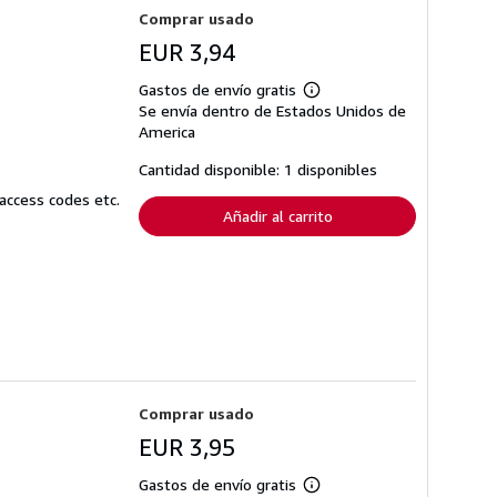
Comprar usado
EUR 3,94
Gastos de envío gratis
Más
Se envía dentro de Estados Unidos de
información
sobre
America
las
tarifas
Cantidad disponible: 1 disponibles
de
envío
access codes etc.
Añadir al carrito
Comprar usado
EUR 3,95
Gastos de envío gratis
Más