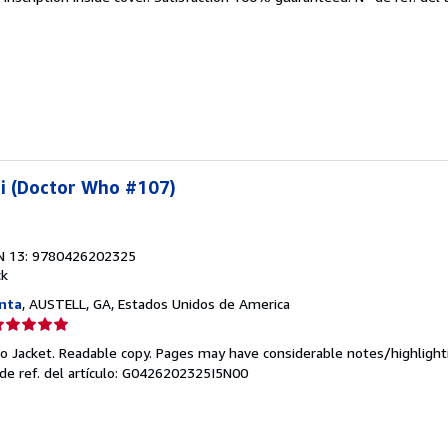
endedor:
e
strellas
ni (Doctor Who #107)
N 13: 9780426202325
ck
nta
, AUSTELL, GA, Estados Unidos de America
lificación
el
 No Jacket. Readable copy. Pages may have considerable notes/highlight
endedor:
de ref. del artículo: G0426202325I5N00
e
strellas