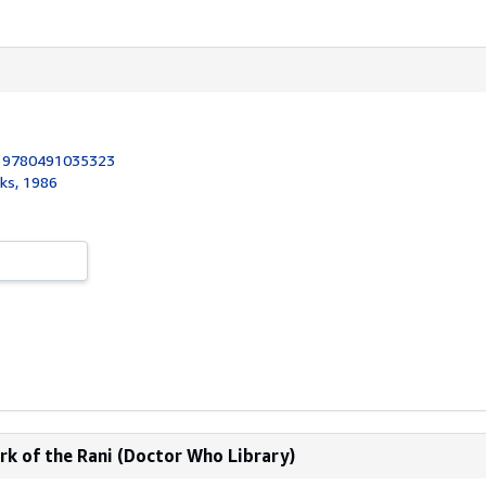
:
9780491035323
oks, 1986
k of the Rani (Doctor Who Library)