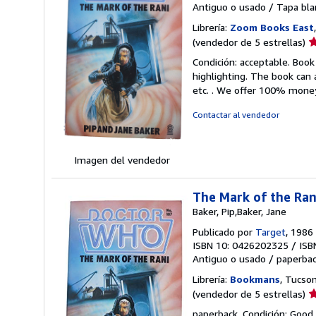
Antiguo o usado
/
Tapa bla
Librería:
Zoom Books East
Ca
(vendedor de 5 estrellas)
d
Condición: acceptable. Book
v
highlighting. The book can 
5
etc. . We offer 100% mone
d
5
Contactar al vendedor
e
Imagen del vendedor
The Mark of the Ra
Baker, Pip,Baker, Jane
Publicado por
Target
, 1986
ISBN 10: 0426202325
/
ISB
Antiguo o usado
/
paperba
Librería:
Bookmans
, Tucso
Ca
(vendedor de 5 estrellas)
d
paperback. Condición: Good.