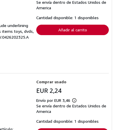
Se envía dentro de Estados Unidos de
información
sobre
America
las
tarifas
Cantidad disponible: 1 disponibles
de
envío
lude underlining
Añadir al carrito
s items toys, dvds,
ZEV.0426202325.A
Comprar usado
EUR 2,24
Envío por EUR 3,46
Más
Se envía dentro de Estados Unidos de
información
sobre
America
las
tarifas
Cantidad disponible: 1 disponibles
de
envío
rtículo: