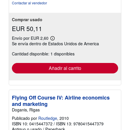
de
Contactar al vendedor
5
estrellas
Comprar usado
EUR 50,11
Envío por EUR 2,60
Más
Se envía dentro de Estados Unidos de America
información
sobre
Cantidad disponible: 1 disponibles
las
tarifas
de
envío
Añadir al carrito
Flying Off Course IV: Airline economics
and marketing
Doganis, Rigas
Publicado por
Routledge
, 2010
ISBN 10: 0415447372
/
ISBN 13: 9780415447379
Antiguo o usado
/
Paperback