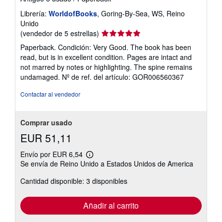
Librería:
WorldofBooks
, Goring-By-Sea, WS, Reino
Unido
Calificación
(vendedor de 5 estrellas)
del
Paperback. Condición: Very Good. The book has been
vendedor:
read, but is in excellent condition. Pages are intact and
5
not marred by notes or highlighting. The spine remains
de
undamaged.
Nº de ref. del artículo: GOR006560367
5
estrellas
Contactar al vendedor
Comprar usado
EUR 51,11
Envío por EUR 6,54
Más
Se envía de Reino Unido a Estados Unidos de America
información
sobre
Cantidad disponible: 3 disponibles
las
tarifas
de
envío
Añadir al carrito