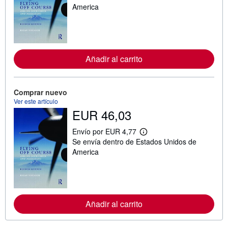
s
America
i
n
f
o
r
m
Añadir al carrito
a
c
i
ó
n
Comprar nuevo
s
Ver este artículo
o
EUR 46,03
b
r
e
Envío por EUR 4,77
M
l
Se envía dentro de Estados Unidos de
á
a
s
s
America
i
t
n
a
f
r
o
i
r
f
m
a
Añadir al carrito
a
s
c
d
i
e
ó
e