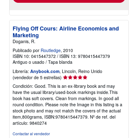
Flying Off Cours: Airline Economics and
Marketing
Doganis, R.
Publicado por
Routledge
, 2010
ISBN 10: 0415447372
/
ISBN 13: 9780415447379
Antiguo o usado
/
Tapa blanda
Librería:
Anybook.com
, Lincoln, Reino Unido
Calificación
(vendedor de 5 estrellas)
del
Condición: Good. This is an ex-library book and may
vendedor:
have the usual library/used-book markings inside.This
5
book has soft covers. Clean from markings. In good all
de
round condition. Please note the Image in this listing is a
5
stock photo and may not match the covers of the actual
estrellas
item,800grams, ISBN:9780415447379.
Nº de ref. del
artículo: 9840274
Contactar al vendedor