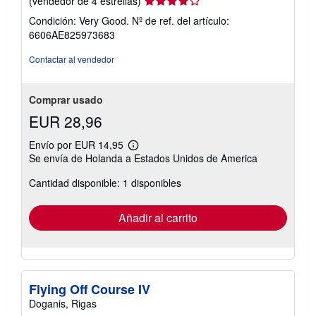
(vendedor de 4 estrellas)
del
Condición: Very Good.
Nº de ref. del artículo:
vendedor:
6606AE825973683
4
de
Contactar al vendedor
5
estrellas
Comprar usado
EUR 28,96
Envío por EUR 14,95
Más
Se envía de Holanda a Estados Unidos de America
información
sobre
Cantidad disponible: 1 disponibles
las
tarifas
de
envío
Añadir al carrito
Flying Off Course IV
Doganis, Rigas