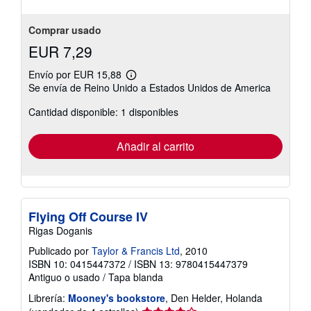
Comprar usado
EUR 7,29
Envío por EUR 15,88
Más
Se envía de Reino Unido a Estados Unidos de America
información
sobre
Cantidad disponible: 1 disponibles
las
tarifas
de
envío
Añadir al carrito
Flying Off Course IV
Rigas Doganis
Publicado por
Taylor & Francis Ltd
, 2010
ISBN 10: 0415447372
/
ISBN 13: 9780415447379
Antiguo o usado
/
Tapa blanda
Librería:
Mooney's bookstore
, Den Helder, Holanda
Calificación