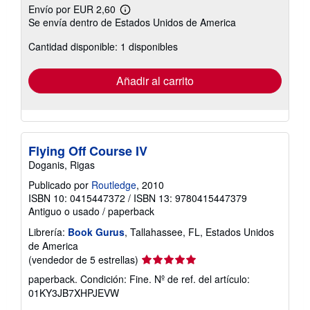
Envío por EUR 2,60
Más
Se envía dentro de Estados Unidos de America
información
sobre
Cantidad disponible: 1 disponibles
las
tarifas
de
envío
Añadir al carrito
Flying Off Course IV
Doganis, Rigas
Publicado por
Routledge
, 2010
ISBN 10: 0415447372
/
ISBN 13: 9780415447379
Antiguo o usado
/
paperback
Librería:
Book Gurus
, Tallahassee, FL, Estados Unidos
de America
Calificación
(vendedor de 5 estrellas)
del
paperback. Condición: Fine.
Nº de ref. del artículo:
vendedor:
01KY3JB7XHPJEVW
5