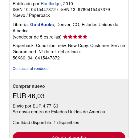
Publicado por
Routledge
, 2010
ISBN 10: 0415447372
/
ISBN 13: 9780415447379
Nuevo
/
Paperback
Librería:
GoldBooks
, Denver, CO, Estados Unidos de
America
Calificación
(vendedor de 5 estrellas)
del
Paperback. Condición: new. New Copy. Customer Service
vendedor:
Guaranteed.
Nº de ref. del artículo:
5
56K66_94_0415447372
de
5
Contactar al vendedor
estrellas
Comprar nuevo
EUR 46,03
Envío por EUR 4,77
Más
Se envía dentro de Estados Unidos de America
información
sobre
Cantidad disponible: 1 disponibles
las
tarifas
de
envío
Añadir al carrito