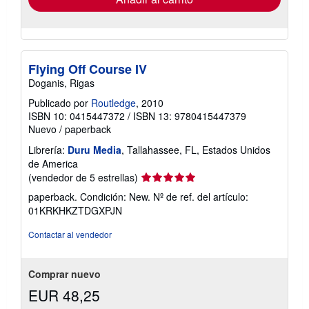
Flying Off Course IV
Doganis, Rigas
Publicado por
Routledge
, 2010
ISBN 10: 0415447372
/
ISBN 13: 9780415447379
Nuevo
/
paperback
Librería:
Duru Media
, Tallahassee, FL, Estados Unidos
de America
Calificación
(vendedor de 5 estrellas)
del
paperback. Condición: New.
Nº de ref. del artículo:
vendedor:
01KRKHKZTDGXPJN
5
de
Contactar al vendedor
5
estrellas
Comprar nuevo
EUR 48,25