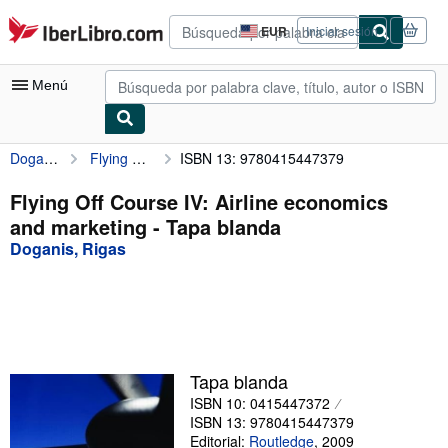
Pasar al contenido principal
IberLibro.com
EUR
Iniciar sesión
Preferencias
de
compra
Menú
del
sitio.
Doganis, Rigas
Flying Off Course IV: Airline economics and marketing
ISBN 13: 9780415447379
Mi cuenta
Consultar mis pedidos
Flying Off Course IV: Airline economics
and marketing - Tapa blanda
Búsqueda avanzada
Doganis, Rigas
Colecciones
Libros antiguos
Arte y coleccionismo
Vendedores
Tapa blanda
ISBN 10: 0415447372
Comenzar a vender
ISBN 13: 9780415447379
Ayuda
Editorial:
Routledge
,
2009