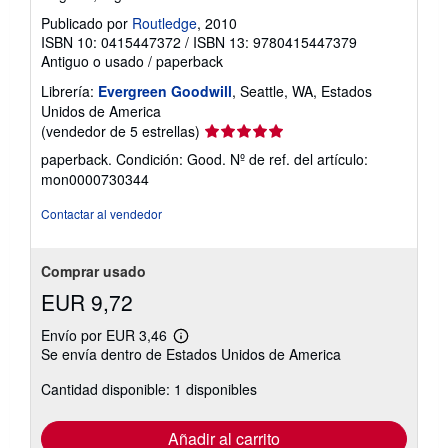
Publicado por
Routledge
, 2010
ISBN 10: 0415447372
/
ISBN 13: 9780415447379
Antiguo o usado
/
paperback
Librería:
Evergreen Goodwill
, Seattle, WA, Estados
Unidos de America
Calificación
(vendedor de 5 estrellas)
del
paperback. Condición: Good.
Nº de ref. del artículo:
vendedor:
mon0000730344
5
de
Contactar al vendedor
5
estrellas
Comprar usado
EUR 9,72
Envío por EUR 3,46
Más
Se envía dentro de Estados Unidos de America
información
sobre
Cantidad disponible: 1 disponibles
las
tarifas
de
envío
Añadir al carrito