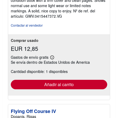
condition book with a firm cover and clean pages. Shows
5
normal use and some light wear or limited notes
de
markings. A solid, nice copy to enjoy.
Nº de ref. del
5
artículo: GWV.0415447372.VG
estrellas
Contactar al vendedor
Comprar usado
EUR 12,85
Gastos de envío gratis
Más
Se envía dentro de Estados Unidos de America
información
sobre
Cantidad disponible: 1 disponibles
las
tarifas
de
envío
Añadir al carrito
Flying Off Course IV
Doganis, Rigas