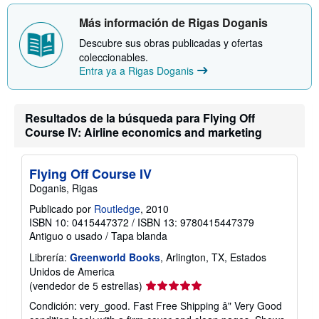
n
n
s
Más información de Rigas Doganis
v
o
í
b
Descubre sus obras publicadas y ofertas
o
r
coleccionables.
e
Entra ya a Rigas Doganis
l
a
s
t
Resultados de la búsqueda para Flying Off
a
r
Course IV: Airline economics and marketing
i
f
a
s
Flying Off Course IV
d
Doganis, Rigas
e
e
Publicado por
Routledge
, 2010
n
ISBN 10: 0415447372
/
ISBN 13: 9780415447379
v
í
Antiguo o usado
/
Tapa blanda
o
Librería:
Greenworld Books
, Arlington, TX, Estados
Unidos de America
Calificación
(vendedor de 5 estrellas)
del
Condición: very_good. Fast Free Shipping â" Very Good
vendedor: