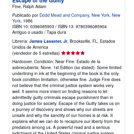
Escape of the Guilty
Fine, Ralph Adam
Publicado por
Dodd Mead and Company, New York, New
York
, 1986
ISBN 10: 0396085903
/
ISBN 13: 9780396085904
Antiguo o usado
/
Tapa dura
Librería:
James Lasseter, Jr
, Brooksville, FL, Estados
Unidos de America
Calificación
(vendedor de 5 estrellas)
del
Hardcover. Condición: Near Fine. Estado de la
vendedor:
sobrecubierta: None. 1st Edition (so stated). Some limited
5
underlining in ink at the beginning of the book is the only
de
book condition limitation. otherwise fine. Judge Fine does
5
not believe that the criminal justice system works very
estrellas
well. It seems more intent on finding reasons to let
admittedly guilty criminals escape punishment than in
doing justice for society. Escape of the Guilty takes us on
a journey of discovery and shows why our streets are
unsafe and why the sanctity of our homes is at risk. It
explains what we can do to recapture our liberty from the
predators among us. A powerful read and a serious
indictment of the United States criminal justice system.