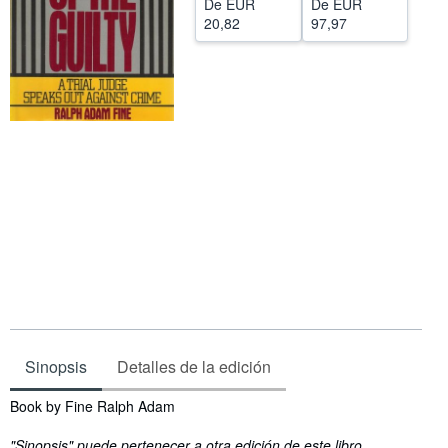
De
EUR
De
EUR
20,82
97,97
CERRAR
Sinopsis
Detalles de la edición
Sinopsis
Book by Fine Ralph Adam
"Sinopsis" puede pertenecer a otra edición de este libro.