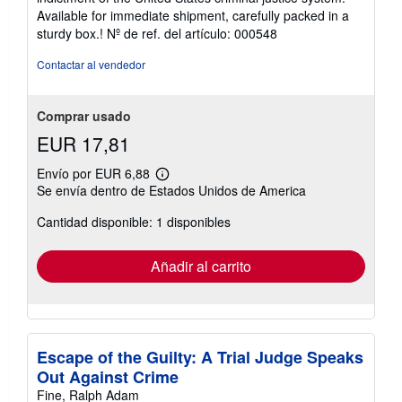
Available for immediate shipment, carefully packed in a
sturdy box.!
Nº de ref. del artículo: 000548
Contactar al vendedor
Comprar usado
EUR 17,81
Envío por EUR 6,88
Más
Se envía dentro de Estados Unidos de America
información
sobre
Cantidad disponible: 1 disponibles
las
tarifas
de
envío
Añadir al carrito
Escape of the Guilty: A Trial Judge Speaks
Out Against Crime
Fine, Ralph Adam