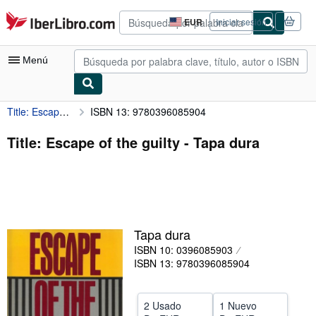
Pasar al contenido principal
IberLibro.com
EUR
Iniciar sesión
Preferencias
de
compra
Menú
del
sitio.
Title: Escape of the guilty
ISBN 13: 9780396085904
Mi cuenta
Consultar mis pedidos
Title: Escape of the guilty - Tapa dura
Búsqueda avanzada
Colecciones
Libros antiguos
Tapa dura
Arte y coleccionismo
ISBN 10: 0396085903
Vendedores
ISBN 13: 9780396085904
Comenzar a vender
2 Usado
1 Nuevo
Ayuda