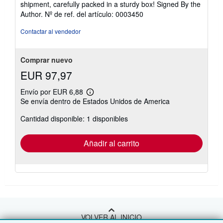
shipment, carefully packed in a sturdy box! Signed By the
Author.
Nº de ref. del artículo: 0003450
Contactar al vendedor
Comprar nuevo
EUR 97,97
Envío por EUR 6,88
Más
Se envía dentro de Estados Unidos de America
información
sobre
Cantidad disponible: 1 disponibles
las
tarifas
de
envío
Añadir al carrito
VOLVER AL INICIO