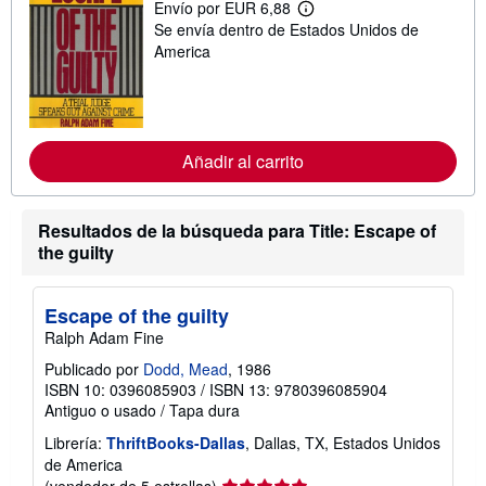
e
Envío por EUR 6,88
M
l
Se envía dentro de Estados Unidos de
á
a
s
America
s
i
t
n
a
f
r
o
i
r
f
m
a
Añadir al carrito
a
s
c
d
i
e
ó
e
Resultados de la búsqueda para Title: Escape of
n
n
s
v
the guilty
o
í
b
o
r
e
Escape of the guilty
l
Ralph Adam Fine
a
s
Publicado por
Dodd, Mead
, 1986
t
ISBN 10: 0396085903
/
ISBN 13: 9780396085904
a
r
Antiguo o usado
/
Tapa dura
i
f
Librería:
ThriftBooks-Dallas
, Dallas, TX, Estados Unidos
a
de America
s
Calificación
(vendedor de 5 estrellas)