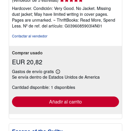
d
del
e
Hardcover. Condición: Very Good. No Jacket. Missing
e
vendedor:
dust jacket; May have limited writing in cover pages.
n
5
v
Pages are unmarked. ~ ThriftBooks: Read More, Spend
de
í
Less.
Nº de ref. del artículo: G0396085903I4N01
o
5
estrellas
Contactar al vendedor
Comprar usado
EUR 20,82
Gastos de envío gratis
Más
Se envía dentro de Estados Unidos de America
información
sobre
Cantidad disponible: 1 disponibles
las
tarifas
de
envío
Añadir al carrito