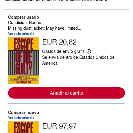
Comprar usado
Condición: Bueno
Missing dust jacket; May have limited...
Ver este artículo
EUR 20,82
Gastos de envío gratis
M
Se envía dentro de Estados Unidos de
á
s
America
i
n
f
o
r
m
Añadir al carrito
a
c
i
ó
n
Comprar nuevo
s
Ver este artículo
o
EUR 97,97
b
r