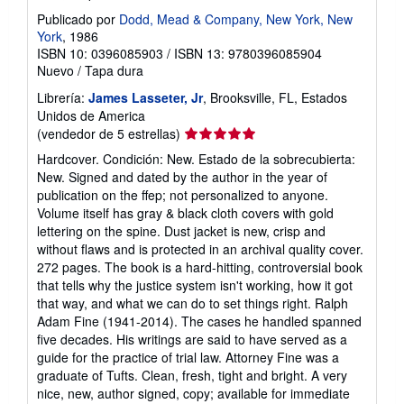
Publicado por
Dodd, Mead & Company, New York, New
York
, 1986
ISBN 10: 0396085903
/
ISBN 13: 9780396085904
Nuevo
/
Tapa dura
Librería:
James Lasseter, Jr
, Brooksville, FL, Estados
Unidos de America
Calificación
(vendedor de 5 estrellas)
del
Hardcover. Condición: New. Estado de la sobrecubierta:
vendedor:
New. Signed and dated by the author in the year of
5
publication on the ffep; not personalized to anyone.
de
Volume itself has gray & black cloth covers with gold
5
lettering on the spine. Dust jacket is new, crisp and
estrellas
without flaws and is protected in an archival quality cover.
272 pages. The book is a hard-hitting, controversial book
that tells why the justice system isn't working, how it got
that way, and what we can do to set things right. Ralph
Adam Fine (1941-2014). The cases he handled spanned
five decades. His writings are said to have served as a
guide for the practice of trial law. Attorney Fine was a
graduate of Tufts. Clean, fresh, tight and bright. A very
nice, new, author signed, copy; available for immediate