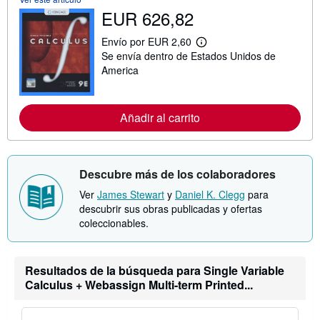
n
EUR 626,82
s
o
Envío por EUR 2,60
b
M
r
Se envía dentro de Estados Unidos de
á
e
s
America
l
i
a
n
s
f
t
o
Añadir al carrito
a
r
r
m
i
a
f
c
a
i
s
Descubre más de los colaboradores
ó
d
n
e
Ver
James Stewart
y
Daniel K. Clegg
para
s
e
descubrir sus obras publicadas y ofertas
o
n
b
coleccionables.
v
r
í
e
o
l
a
Resultados de la búsqueda para Single Variable
s
Calculus + Webassign Multi-term Printed...
t
a
r
i