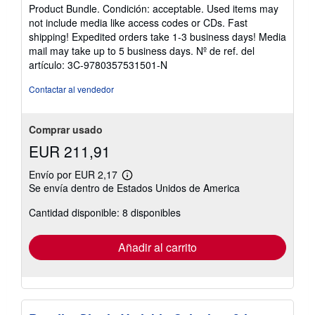
del
Product Bundle. Condición: acceptable. Used items may
vendedor:
not include media like access codes or CDs. Fast
3
shipping! Expedited orders take 1-3 business days! Media
de
mail may take up to 5 business days.
Nº de ref. del
5
artículo: 3C-9780357531501-N
estrellas
Contactar al vendedor
Comprar usado
EUR 211,91
Envío por EUR 2,17
Más
Se envía dentro de Estados Unidos de America
información
sobre
Cantidad disponible: 8 disponibles
las
tarifas
de
envío
Añadir al carrito