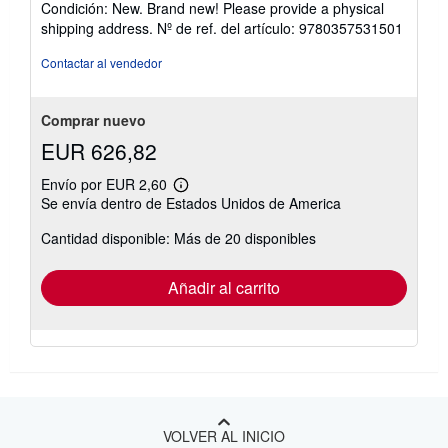
Condición: New. Brand new! Please provide a physical
vendedor:
shipping address.
Nº de ref. del artículo: 9780357531501
5
de
Contactar al vendedor
5
estrellas
Comprar nuevo
EUR 626,82
Envío por EUR 2,60
Más
Se envía dentro de Estados Unidos de America
información
sobre
Cantidad disponible: Más de 20 disponibles
las
tarifas
de
envío
Añadir al carrito
VOLVER AL INICIO