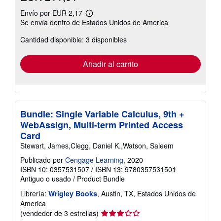
Envío por EUR 2,17
Más
Se envía dentro de Estados Unidos de America
información
sobre
Cantidad disponible: 3 disponibles
las
tarifas
de
envío
Añadir al carrito
Bundle: Single Variable Calculus, 9th +
WebAssign, Multi-term Printed Access
Card
Stewart, James,Clegg, Daniel K.,Watson, Saleem
Publicado por
Cengage Learning
, 2020
ISBN 10: 0357531507
/
ISBN 13: 9780357531501
Antiguo o usado
/
Product Bundle
Librería:
Wrigley Books
, Austin, TX, Estados Unidos de
America
Calificación
(vendedor de 3 estrellas)