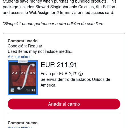
Sinopsis
Students save money when purchasing bundled products. This
package includes Stewart Single Variable Calculus, 9th Edition,
and access to WebAssign for 2 terms via printed access card.
"Sinopsis" puede pertenecer a otra edición de este libro.
Comprar usado
Condición: Regular
Used items may not include media...
Ver este artículo
EUR 211,91
Envío por EUR 2,17
M
Se envía dentro de Estados Unidos de
á
s
America
i
n
f
o
Añadir al carrito
r
m
a
c
Comprar nuevo
i
ó
Ver este artículo