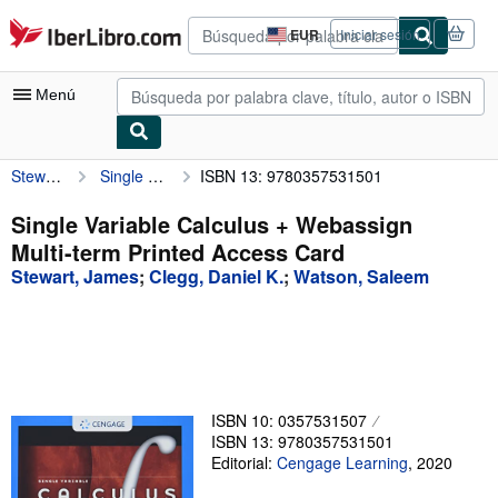
Pasar al contenido principal
IberLibro.com
EUR
Iniciar sesión
Preferencias
de
compra
Menú
del
sitio.
Stewart, James
Single Variable Calculus + Webassign Multi-term Printed Access Card
ISBN 13: 9780357531501
Mi cuenta
Consultar mis pedidos
Single Variable Calculus + Webassign
Multi-term Printed Access Card
Búsqueda avanzada
Stewart, James
;
Clegg, Daniel K.
;
Watson, Saleem
Colecciones
Libros antiguos
Arte y coleccionismo
Vendedores
ISBN 10: 0357531507
ISBN 13: 9780357531501
Comenzar a vender
Editorial:
Cengage Learning
,
2020
Ayuda