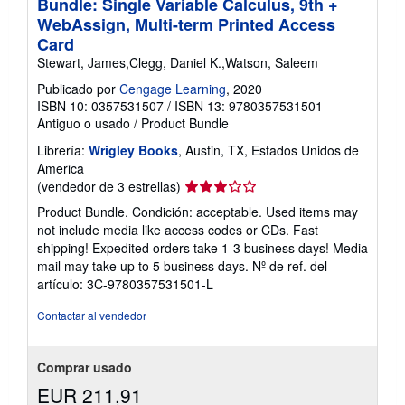
Bundle: Single Variable Calculus, 9th +
WebAssign, Multi-term Printed Access
Card
Stewart, James,Clegg, Daniel K.,Watson, Saleem
Publicado por
Cengage Learning
, 2020
ISBN 10: 0357531507
/
ISBN 13: 9780357531501
Antiguo o usado
/
Product Bundle
Librería:
Wrigley Books
, Austin, TX, Estados Unidos de
America
Calificación
(vendedor de 3 estrellas)
del
Product Bundle. Condición: acceptable. Used items may
vendedor:
not include media like access codes or CDs. Fast
3
shipping! Expedited orders take 1-3 business days! Media
de
mail may take up to 5 business days.
Nº de ref. del
5
artículo: 3C-9780357531501-L
estrellas
Contactar al vendedor
Comprar usado
EUR 211,91