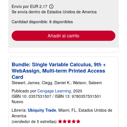
Envío por EUR 2,17
Más
Se envía dentro de Estados Unidos de America
información
sobre
Cantidad disponible: 8 disponibles
las
tarifas
de
envío
Añadir al carrito
Bundle: Single Variable Calculus, 9th +
WebAssign, Multi-term Printed Access
Card
Stewart, James; Clegg, Daniel K.; Watson, Saleem
Publicado por
Cengage Learning
, 2020
ISBN 10: 0357531507
/
ISBN 13: 9780357531501
Nuevo
Librería:
Ubiquity Trade
, Miami, FL, Estados Unidos de
America
Calificación
(vendedor de 5 estrellas)
del