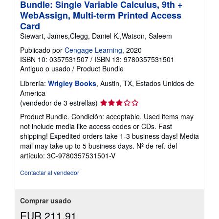
Bundle: Single Variable Calculus, 9th +
f
a
WebAssign, Multi-term Printed Access
s
Card
d
e
Stewart, James,Clegg, Daniel K.,Watson, Saleem
e
n
Publicado por
Cengage Learning
, 2020
v
ISBN 10: 0357531507
/
ISBN 13: 9780357531501
í
Antiguo o usado
/
Product Bundle
o
Librería:
Wrigley Books
, Austin, TX, Estados Unidos de
America
Calificación
(vendedor de 3 estrellas)
del
Product Bundle. Condición: acceptable. Used items may
vendedor:
not include media like access codes or CDs. Fast
3
shipping! Expedited orders take 1-3 business days! Media
de
mail may take up to 5 business days.
Nº de ref. del
5
artículo: 3C-9780357531501-V
estrellas
Contactar al vendedor
Comprar usado
EUR 211,91