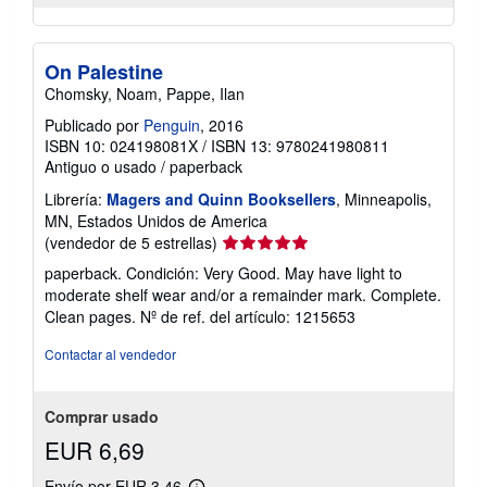
On Palestine
Chomsky, Noam, Pappe, Ilan
Publicado por
Penguin
, 2016
ISBN 10: 024198081X
/
ISBN 13: 9780241980811
Antiguo o usado
/
paperback
Librería:
Magers and Quinn Booksellers
, Minneapolis,
MN, Estados Unidos de America
Calificación
(vendedor de 5 estrellas)
del
paperback. Condición: Very Good. May have light to
vendedor:
moderate shelf wear and/or a remainder mark. Complete.
5
Clean pages.
Nº de ref. del artículo: 1215653
de
5
Contactar al vendedor
estrellas
Comprar usado
EUR 6,69
Envío por EUR 3,46