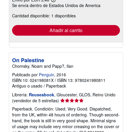
Más
Se envía dentro de Estados Unidos de America
información
sobre
Cantidad disponible: 1 disponibles
las
tarifas
de
envío
Añadir al carrito
On Palestine
Chomsky, Noam and Papp?, Ilan
Publicado por
Penguin
, 2016
ISBN 10: 024198081X
/
ISBN 13: 9780241980811
Antiguo o usado
/
Paperback
Librería:
Reuseabook
, Gloucester, GLOS, Reino Unido
Calificación
(vendedor de 5 estrellas)
del
Paperback. Condición: Used; Very Good. Dispatched,
vendedor:
from the UK, within 48 hours of ordering. Though second-
5
hand, the book is still in very good shape. Minimal signs
de
of usage may include very minor creasing on the cover or
5