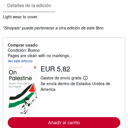
Detalles de la edición
Sinopsis
Light wear to cover.
"Sinopsis" puede pertenecer a otra edición de este libro.
Comprar usado
Condición: Bueno
Pages are clean with no markings...
Ver este artículo
EUR 5,82
Gastos de envío gratis
M
Se envía dentro de Estados Unidos de
á
s
America
i
n
f
o
r
m
a
Añadir al carrito
c
i