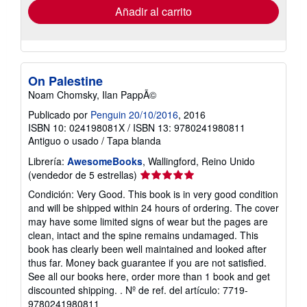
envío
Añadir al carrito
On Palestine
Noam Chomsky, Ilan PappÃ©
Publicado por
Penguin 20/10/2016
, 2016
ISBN 10: 024198081X
/
ISBN 13: 9780241980811
Antiguo o usado
/
Tapa blanda
Librería:
AwesomeBooks
, Wallingford, Reino Unido
Calificación
(vendedor de 5 estrellas)
del
Condición: Very Good. This book is in very good condition
vendedor:
and will be shipped within 24 hours of ordering. The cover
5
may have some limited signs of wear but the pages are
de
clean, intact and the spine remains undamaged. This
5
book has clearly been well maintained and looked after
estrellas
thus far. Money back guarantee if you are not satisfied.
See all our books here, order more than 1 book and get
discounted shipping. .
Nº de ref. del artículo: 7719-
9780241980811