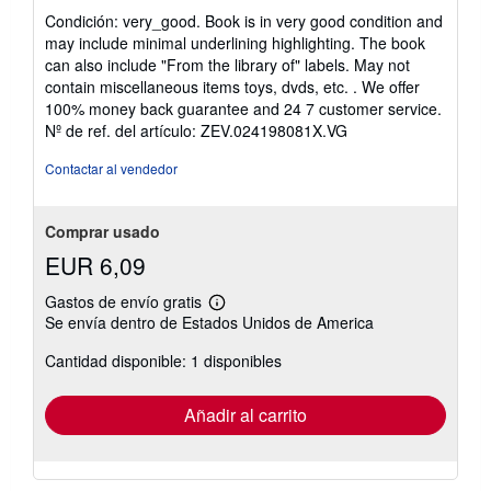
del
Condición: very_good. Book is in very good condition and
vendedor:
may include minimal underlining highlighting. The book
5
can also include "From the library of" labels. May not
de
contain miscellaneous items toys, dvds, etc. . We offer
5
100% money back guarantee and 24 7 customer service.
estrellas
Nº de ref. del artículo: ZEV.024198081X.VG
Contactar al vendedor
Comprar usado
EUR 6,09
Gastos de envío gratis
Más
Se envía dentro de Estados Unidos de America
información
sobre
Cantidad disponible: 1 disponibles
las
tarifas
de
envío
Añadir al carrito