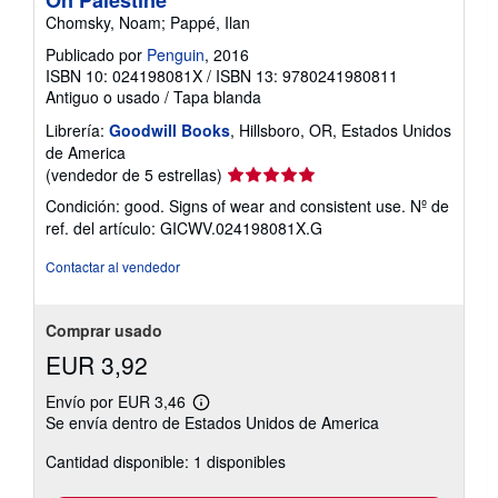
On Palestine
Chomsky, Noam; Pappé, Ilan
Publicado por
Penguin
, 2016
ISBN 10: 024198081X
/
ISBN 13: 9780241980811
Antiguo o usado
/
Tapa blanda
Librería:
Goodwill Books
, Hillsboro, OR, Estados Unidos
de America
Calificación
(vendedor de 5 estrellas)
del
Condición: good. Signs of wear and consistent use.
Nº de
vendedor:
ref. del artículo: GICWV.024198081X.G
5
de
Contactar al vendedor
5
estrellas
Comprar usado
EUR 3,92
Envío por EUR 3,46
Más
Se envía dentro de Estados Unidos de America
información
sobre
Cantidad disponible: 1 disponibles
las
tarifas
de