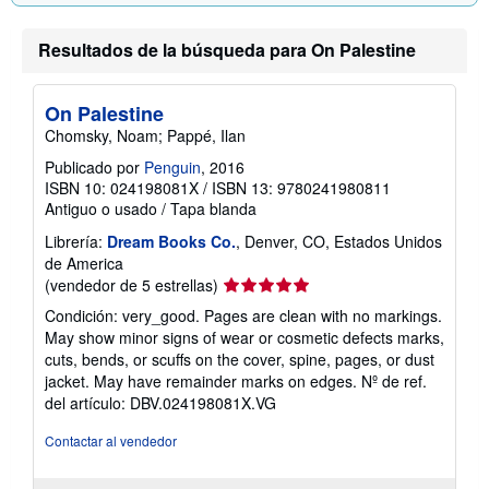
t
a
Resultados de la búsqueda para On Palestine
r
i
f
a
On Palestine
s
d
Chomsky, Noam; Pappé, Ilan
e
e
Publicado por
Penguin
, 2016
n
ISBN 10: 024198081X
/
ISBN 13: 9780241980811
v
Antiguo o usado
/
Tapa blanda
í
o
Librería:
Dream Books Co.
, Denver, CO, Estados Unidos
de America
Calificación
(vendedor de 5 estrellas)
del
Condición: very_good. Pages are clean with no markings.
vendedor:
May show minor signs of wear or cosmetic defects marks,
5
cuts, bends, or scuffs on the cover, spine, pages, or dust
de
jacket. May have remainder marks on edges.
Nº de ref.
5
del artículo: DBV.024198081X.VG
estrellas
Contactar al vendedor