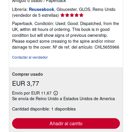
Antiguo o usado
/
Paperback
Librería:
Reuseabook
, Gloucester, GLOS, Reino Unido
Calificación
(vendedor de 5 estrellas)
del
Paperback. Condición: Used; Good. Dispatched, from the
vendedor:
UK, within 48 hours of ordering. This book is in good
5
condition but will show signs of previous ownership.
de
Please expect some creasing to the spine and/or minor
5
damage to the cover.
Nº de ref. del artículo: CHL5655966
estrellas
Contactar al vendedor
Comprar usado
EUR 3,77
Envío por EUR 11,67
Más
Se envía de Reino Unido a Estados Unidos de America
información
sobre
Cantidad disponible: 1 disponibles
las
tarifas
de
envío
Añadir al carrito