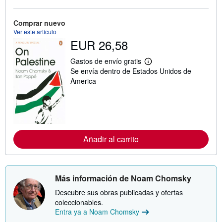
ó
n
s
Comprar nuevo
o
Ver este artículo
b
EUR 26,58
r
e
l
Gastos de envío gratis
M
a
Se envía dentro de Estados Unidos de
á
s
s
t
America
i
a
n
r
f
i
o
f
r
a
m
s
a
d
Añadir al carrito
c
e
i
e
ó
n
n
v
s
í
o
Más información de Noam Chomsky
o
b
r
Descubre sus obras publicadas y ofertas
e
coleccionables.
l
Entra ya a Noam Chomsky
a
s