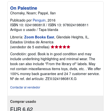
On Palestine
Chomsky, Noam; Pappé, Ilan
Publicado por
Penguin
, 2016
ISBN 10: 024198081X
/
ISBN 13: 9780241980811
Antiguo o usado
/
Tapa blanda
Librería:
Zoom Books East
, Glendale Heights, IL,
Estados Unidos de America
Calificación
(vendedor de 5 estrellas)
del
Condición: good. Book is in good condition and may
vendedor:
include underlining highlighting and minimal wear. The
5
book can also include "From the library of" labels. May
de
not contain miscellaneous items toys, dvds, etc. . We offer
5
100% money back guarantee and 24 7 customer service.
estrellas
Nº de ref. del artículo: ZEV.024198081X.G
Contactar al vendedor
Comprar usado
EUR 6,62