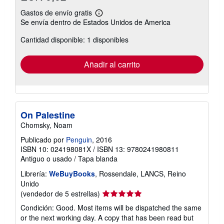
Gastos de envío gratis
Más
Se envía dentro de Estados Unidos de America
información
sobre
Cantidad disponible: 1 disponibles
las
tarifas
de
envío
Añadir al carrito
On Palestine
Chomsky, Noam
Publicado por
Penguin
, 2016
ISBN 10: 024198081X
/
ISBN 13: 9780241980811
Antiguo o usado
/
Tapa blanda
Librería:
WeBuyBooks
, Rossendale, LANCS, Reino
Unido
Calificación
(vendedor de 5 estrellas)
del
Condición: Good. Most items will be dispatched the same
vendedor:
or the next working day. A copy that has been read but
5