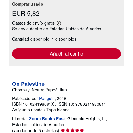
Comprar usado
EUR 5,82
Gastos de envío gratis
Más
Se envía dentro de Estados Unidos de America
información
sobre
Cantidad disponible: 1 disponibles
las
tarifas
de
envío
Añadir al carrito
On Palestine
Chomsky, Noam; Pappé, Ilan
Publicado por
Penguin
, 2016
ISBN 10: 024198081X
/
ISBN 13: 9780241980811
Antiguo o usado
/
Tapa blanda
Librería:
Zoom Books East
, Glendale Heights, IL,
Estados Unidos de America
Calificación
(vendedor de 5 estrellas)