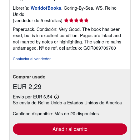
Librería:
WorldofBooks
, Goring-By-Sea, WS, Reino
Unido
Calificación
(vendedor de 5 estrellas)
del
Paperback. Condición: Very Good. The book has been
vendedor:
read, but is in excellent condition. Pages are intact and
5
not marred by notes or highlighting. The spine remains
de
undamaged.
Nº de ref. del artículo: GOR009709700
5
estrellas
Contactar al vendedor
Comprar usado
EUR 2,29
Envío por EUR 6,54
Más
Se envía de Reino Unido a Estados Unidos de America
información
sobre
Cantidad disponible: Más de 20 disponibles
las
tarifas
de
envío
Añadir al carrito