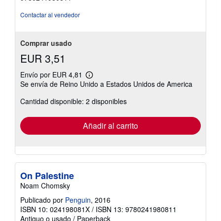
Contactar al vendedor
Comprar usado
EUR 3,51
Envío por EUR 4,81
Más
Se envía de Reino Unido a Estados Unidos de America
información
sobre
Cantidad disponible: 2 disponibles
las
tarifas
de
envío
Añadir al carrito
On Palestine
Noam Chomsky
Publicado por
Penguin
, 2016
ISBN 10: 024198081X
/
ISBN 13: 9780241980811
Antiguo o usado
/
Paperback