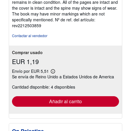
remains in clean condition. All of the pages are intact and
de
the cover is intact and the spine may show signs of wear.
5
The book may have minor markings which are not
estrellas
specifically mentioned.
Nº de ref. del artículo:
rev2212503859
Contactar al vendedor
Comprar usado
EUR 1,19
Envío por EUR 5,51
Más
Se envía de Reino Unido a Estados Unidos de America
información
sobre
Cantidad disponible: 4 disponibles
las
tarifas
de
envío
Añadir al carrito