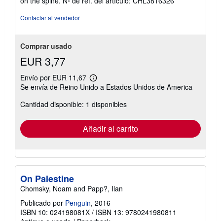
on the spine.
Nº de ref. del artículo: CHL3816326
estrellas
Contactar al vendedor
Comprar usado
EUR 3,77
Envío por EUR 11,67
Más
Se envía de Reino Unido a Estados Unidos de America
información
sobre
Cantidad disponible: 1 disponibles
las
tarifas
de
envío
Añadir al carrito
On Palestine
Chomsky, Noam and Papp?, Ilan
Publicado por
Penguin
, 2016
ISBN 10: 024198081X
/
ISBN 13: 9780241980811