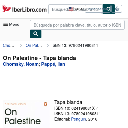
Pasar al contenido principal
IberLibro.com
EUR
Iniciar sesión
Preferencias
de
compra
Menú
del
sitio.
Chomsky, Noam
On Palestine
ISBN 13: 9780241980811
Mi cuenta
Consultar mis pedidos
On Palestine - Tapa blanda
Chomsky, Noam
;
Pappé, Ilan
Búsqueda avanzada
Colecciones
Libros antiguos
Arte y coleccionismo
Tapa blanda
Vendedores
ISBN 10: 024198081X
ISBN 13: 9780241980811
Comenzar a vender
Editorial:
Penguin
,
2016
Ayuda