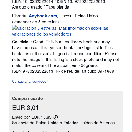
ISBN 10: 0232522014
/
ISBN 13: 9780232522013
Antiguo o usado
/
Tapa blanda
Librería:
Anybook.com
, Lincoln, Reino Unido
Calificación
(vendedor de 5 estrellas)
del
vendedor:
5
Condición: Good. This is an ex-library book and may
de
have the usual library/used-book markings inside.This
5
book has soft covers. In good all round condition. Please
estrellas
note the Image in this listing is a stock photo and may not
match the covers of the actual item,450grams,
ISBN:9780232522013.
Nº de ref. del artículo: 3971668
Contactar al vendedor
Comprar usado
EUR 3,01
Envío por EUR 15,85
Más
Se envía de Reino Unido a Estados Unidos de America
información
sobre