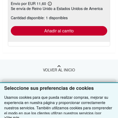
Envío por EUR 11,60
Más
Se envía de Reino Unido a Estados Unidos de America
información
sobre
Cantidad disponible: 1 disponibles
las
tarifas
de
envío
Añadir al carrito
VOLVER AL INICIO
Compre con nosotros
Seleccione sus preferencias de cookies
Venda con nosotros
Búsqueda avanzada
Usamos cookies para que pueda realizar compras, mejorar su
experiencia en nuestra página y proporcionar correctamente
Sobre nosotros
Colecciones
Comenzar a vender
nuestros servicios. También utilizamos cookies para comprender
el modo en que los clientes utilizan nuestros servicios (por
Obtener Ayuda
Mi cuenta
Únase a nuestro programa de afiliados
Sobre IberLibro
Ver más