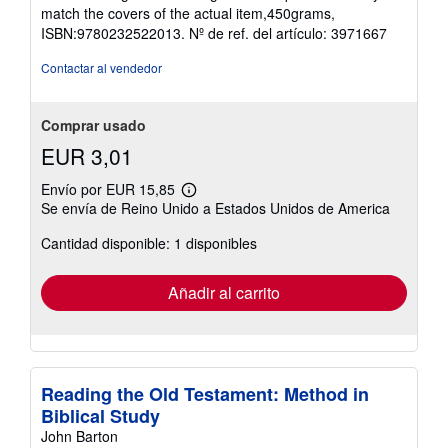
match the covers of the actual item,450grams,
ISBN:9780232522013.
Nº de ref. del artículo: 3971667
Contactar al vendedor
Comprar usado
EUR 3,01
Envío por EUR 15,85
Más
Se envía de Reino Unido a Estados Unidos de America
información
sobre
Cantidad disponible: 1 disponibles
las
tarifas
de
envío
Añadir al carrito
Reading the Old Testament: Method in
Biblical Study
John Barton