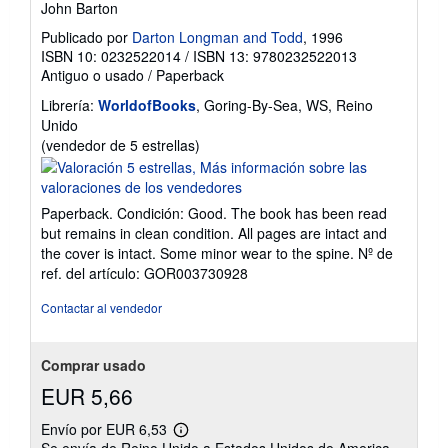
John Barton
Publicado por
Darton Longman and Todd
, 1996
ISBN 10: 0232522014
/
ISBN 13: 9780232522013
Antiguo o usado
/
Paperback
Librería:
WorldofBooks
, Goring-By-Sea, WS, Reino
Unido
Calificación
(vendedor de 5 estrellas)
del
vendedor:
5
Paperback. Condición: Good. The book has been read
de
but remains in clean condition. All pages are intact and
5
the cover is intact. Some minor wear to the spine.
Nº de
estrellas
ref. del artículo: GOR003730928
Contactar al vendedor
Comprar usado
EUR 5,66
Envío por EUR 6,53
Más
Se envía de Reino Unido a Estados Unidos de America