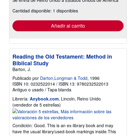
información
sobre
Cantidad disponible: 1 disponibles
las
tarifas
de
envío
Añadir al carrito
Reading the Old Testament: Method in
Biblical Study
Barton, J.
Publicado por
Darton,Longman & Todd
, 1996
ISBN 10: 0232522014
/
ISBN 13: 9780232522013
Antiguo o usado
/
Tapa blanda
Librería:
Anybook.com
, Lincoln, Reino Unido
Calificación
(vendedor de 5 estrellas)
del
vendedor:
5
Condición: Good. This is an ex-library book and may
de
have the usual library/used-book markings inside.This
5