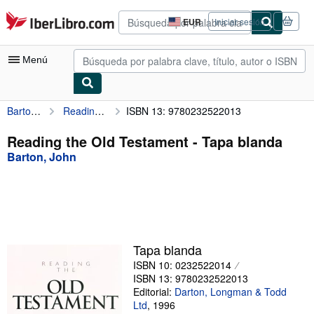
Pasar al contenido principal
IberLibro.com
EUR
Iniciar sesión
Preferencias
de
compra
Menú
del
sitio.
Barton, John
Reading the Old Testament
ISBN 13: 9780232522013
Mi cuenta
Consultar mis pedidos
Reading the Old Testament - Tapa blanda
Barton, John
Búsqueda avanzada
Colecciones
Libros antiguos
Arte y coleccionismo
Tapa blanda
Vendedores
ISBN 10: 0232522014
ISBN 13: 9780232522013
Comenzar a vender
Editorial:
Darton, Longman & Todd
Ltd
,
1996
Ayuda