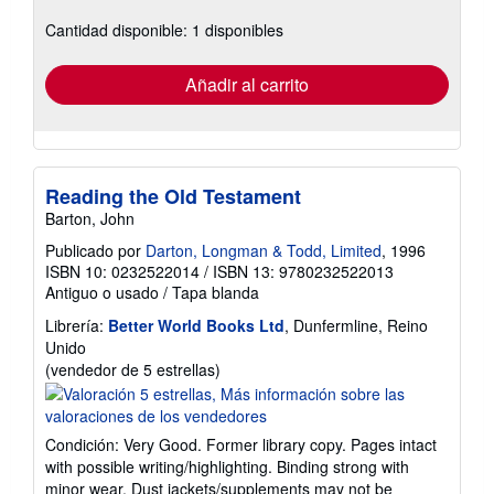
sobre
Cantidad disponible: 1 disponibles
las
tarifas
de
envío
Añadir al carrito
Reading the Old Testament
Barton, John
Publicado por
Darton, Longman & Todd, Limited
, 1996
ISBN 10: 0232522014
/
ISBN 13: 9780232522013
Antiguo o usado
/
Tapa blanda
Librería:
Better World Books Ltd
, Dunfermline, Reino
Unido
Calificación
(vendedor de 5 estrellas)
del
vendedor:
5
Condición: Very Good. Former library copy. Pages intact
de
with possible writing/highlighting. Binding strong with
5
minor wear. Dust jackets/supplements may not be