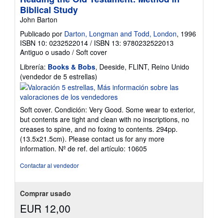
Biblical Study
John Barton
Publicado por
Darton, Longman and Todd, London
, 1996
ISBN 10: 0232522014
/
ISBN 13: 9780232522013
Antiguo o usado
/
Soft cover
Librería:
Books & Bobs
, Deeside, FLINT, Reino Unido
Calificación
(vendedor de 5 estrellas)
del
vendedor:
5
Soft cover. Condición: Very Good. Some wear to exterior,
de
but contents are tight and clean with no inscriptions, no
5
creases to spine, and no foxing to contents. 294pp.
estrellas
(13.5x21.5cm). Please contact us for any more
information.
Nº de ref. del artículo: 10605
Contactar al vendedor
Comprar usado
EUR 12,00