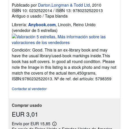
Publicado por
Darton,Longman & Todd Ltd
, 2010
ISBN 10: 0232522014
/
ISBN 13: 9780232522013
Antiguo o usado
/
Tapa blanda
Librería:
Anybook.com
, Lincoln, Reino Unido
Calificación
(vendedor de 5 estrellas)
del
vendedor:
5
Condición: Good. This is an ex-library book and may
de
have the usual library/used-book markings inside.This
5
book has soft covers. In good all round condition. Please
estrellas
note the Image in this listing is a stock photo and may not
match the covers of the actual item,450grams,
ISBN:9780232522013.
Nº de ref. del artículo: 5798359
Contactar al vendedor
Comprar usado
EUR 3,01
Envío por EUR 15,85
Más
Se envía de Reino Unido a Estados Unidos de America