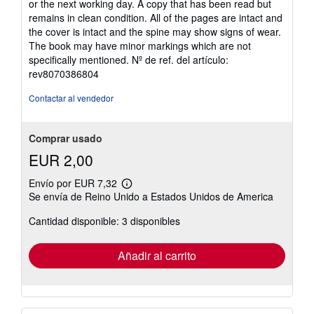
or the next working day. A copy that has been read but
5
remains in clean condition. All of the pages are intact and
estrellas
the cover is intact and the spine may show signs of wear.
The book may have minor markings which are not
specifically mentioned.
Nº de ref. del artículo:
rev8070386804
Contactar al vendedor
Comprar usado
EUR 2,00
Envío por EUR 7,32
Más
Se envía de Reino Unido a Estados Unidos de America
información
sobre
Cantidad disponible: 3 disponibles
las
tarifas
de
envío
Añadir al carrito