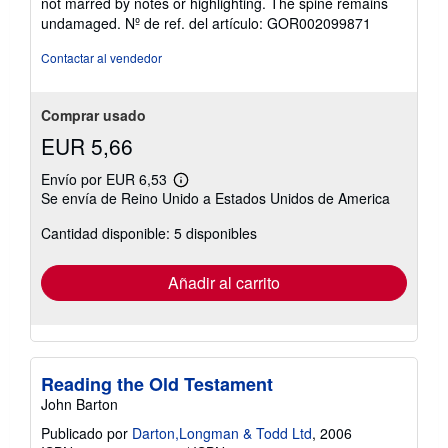
not marred by notes or highlighting. The spine remains
estrellas
undamaged.
Nº de ref. del artículo: GOR002099871
Contactar al vendedor
Comprar usado
EUR 5,66
Envío por EUR 6,53
Más
Se envía de Reino Unido a Estados Unidos de America
información
sobre
Cantidad disponible: 5 disponibles
las
tarifas
de
envío
Añadir al carrito
Reading the Old Testament
John Barton
Publicado por
Darton,Longman & Todd Ltd
, 2006