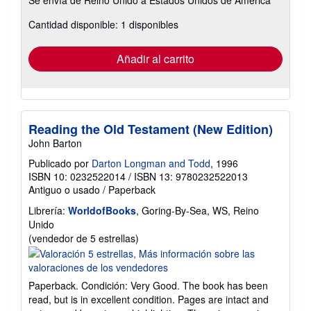
información
sobre
Cantidad disponible: 1 disponibles
las
tarifas
de
envío
Añadir al carrito
Reading the Old Testament (New Edition)
John Barton
Publicado por
Darton Longman and Todd
, 1996
ISBN 10: 0232522014
/
ISBN 13: 9780232522013
Antiguo o usado
/
Paperback
Librería:
WorldofBooks
, Goring-By-Sea, WS, Reino
Unido
Calificación
(vendedor de 5 estrellas)
del
vendedor:
5
Paperback. Condición: Very Good. The book has been
de
read, but is in excellent condition. Pages are intact and
5