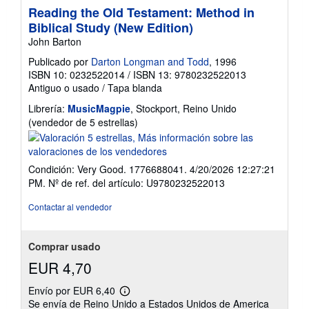
Reading the Old Testament: Method in
Biblical Study (New Edition)
John Barton
Publicado por
Darton Longman and Todd
, 1996
ISBN 10: 0232522014
/
ISBN 13: 9780232522013
Antiguo o usado
/
Tapa blanda
Librería:
MusicMagpie
, Stockport, Reino Unido
Calificación
(vendedor de 5 estrellas)
del
vendedor:
5
Condición: Very Good. 1776688041. 4/20/2026 12:27:21
de
PM.
Nº de ref. del artículo: U9780232522013
5
estrellas
Contactar al vendedor
Comprar usado
EUR 4,70
Envío por EUR 6,40
Más
Se envía de Reino Unido a Estados Unidos de America
información