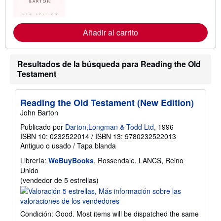
o
r
m
a
Añadir al carrito
c
i
ó
n
Resultados de la búsqueda para Reading the Old
s
Testament
o
b
r
e
Reading the Old Testament (New Edition)
l
a
John Barton
s
t
Publicado por
Darton,Longman & Todd Ltd
, 1996
a
ISBN 10: 0232522014
/
ISBN 13: 9780232522013
r
Antiguo o usado
/
Tapa blanda
i
f
Librería:
WeBuyBooks
, Rossendale, LANCS, Reino
a
s
Unido
d
Calificación
(vendedor de 5 estrellas)
e
del
e
vendedor:
n
v
5
Condición: Good. Most items will be dispatched the same
í
de
o