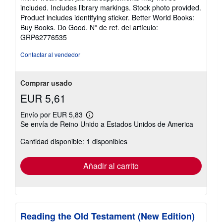
estrellas
included. Includes library markings. Stock photo provided.
Product includes identifying sticker. Better World Books:
Buy Books. Do Good.
Nº de ref. del artículo:
GRP62776535
Contactar al vendedor
Comprar usado
EUR 5,61
Envío por EUR 5,83
Más
Se envía de Reino Unido a Estados Unidos de America
información
sobre
Cantidad disponible: 1 disponibles
las
tarifas
de
envío
Añadir al carrito
Reading the Old Testament (New Edition)