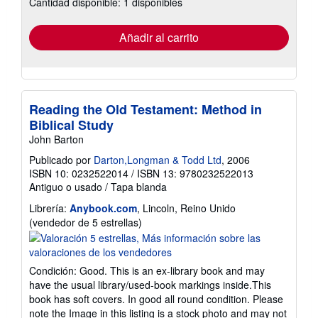
Cantidad disponible: 1 disponibles
las
tarifas
de
envío
Añadir al carrito
Reading the Old Testament: Method in
Biblical Study
John Barton
Publicado por
Darton,Longman & Todd Ltd
, 2006
ISBN 10: 0232522014
/
ISBN 13: 9780232522013
Antiguo o usado
/
Tapa blanda
Librería:
Anybook.com
, Lincoln, Reino Unido
Calificación
(vendedor de 5 estrellas)
del
vendedor:
5
Condición: Good. This is an ex-library book and may
de
have the usual library/used-book markings inside.This
5
book has soft covers. In good all round condition. Please
estrellas
note the Image in this listing is a stock photo and may not