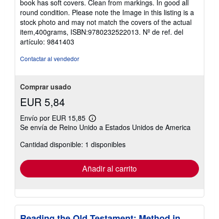
book has soft covers. Clean from markings. In good all
estrellas
round condition. Please note the Image in this listing is a
stock photo and may not match the covers of the actual
item,400grams, ISBN:9780232522013.
Nº de ref. del
artículo: 9841403
Contactar al vendedor
Comprar usado
EUR 5,84
Envío por EUR 15,85
Más
Se envía de Reino Unido a Estados Unidos de America
información
sobre
Cantidad disponible: 1 disponibles
las
tarifas
de
envío
Añadir al carrito
Reading the Old Testament: Method in