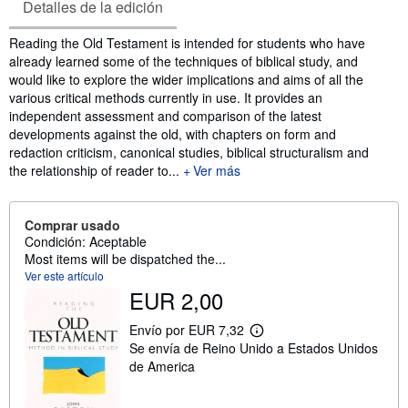
Detalles de la edición
Sinopsis
Reading the Old Testament is intended for students who have
already learned some of the techniques of biblical study, and
would like to explore the wider implications and aims of all the
various critical methods currently in use. It provides an
independent assessment and comparison of the latest
developments against the old, with chapters on form and
redaction criticism, canonical studies, biblical structuralism and
the relationship of reader to...
Ver más
Comprar usado
Condición: Aceptable
Most items will be dispatched the...
Ver este artículo
EUR 2,00
Envío por EUR 7,32
M
Se envía de Reino Unido a Estados Unidos
á
s
de America
i
n
f