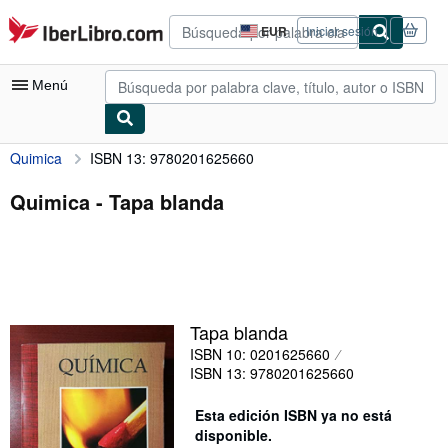
Pasar al contenido principal
IberLibro.com
EUR
Iniciar sesión
Preferencias
de
compra
Menú
del
sitio.
Quimica
ISBN 13: 9780201625660
Mi cuenta
Consultar mis pedidos
Quimica - Tapa blanda
Búsqueda avanzada
Colecciones
Libros antiguos
Tapa blanda
Arte y coleccionismo
ISBN 10: 0201625660
Vendedores
ISBN 13: 9780201625660
Comenzar a vender
Esta edición ISBN ya no está
disponible.
Ayuda