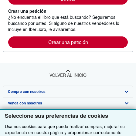
Crear una petición
¿No encuentra el libro que está buscando? Seguiremos
buscando por usted. Si alguno de nuestros vendedores lo
incluye en IberLibro, le avisaremos.
Crear una petición
VOLVER AL INICIO
Compre con nosotros
Venda con nosotros
Búsqueda avanzada
Sobre nosotros
Seleccione sus preferencias de cookies
Colecciones
Comenzar a vender
Obtener Ayuda
Usamos cookies para que pueda realizar compras, mejorar su
Mi cuenta
Únase a nuestro programa de afiliados
Sobre IberLibro
experiencia en nuestra página y proporcionar correctamente