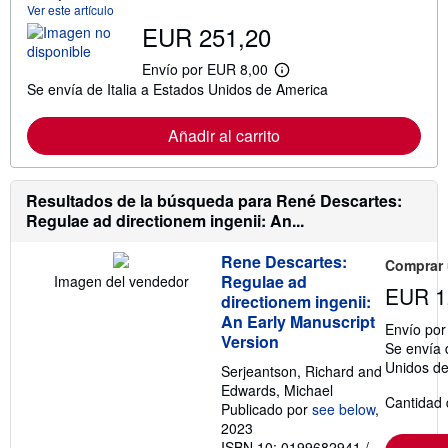
a
Ver este artículo
c
EUR 251,20
i
ó
n
Envío por EUR 8,00
M
s
Se envía de Italia a Estados Unidos de America
á
o
s
b
i
r
Añadir al carrito
n
e
f
l
o
a
r
s
m
Resultados de la búsqueda para René Descartes:
t
a
a
Regulae ad directionem ingenii: An...
c
r
i
i
ó
f
Rene Descartes:
Comprar
n
a
Regulae ad
Imagen del vendedor
s
s
EUR 1
directionem ingenii:
o
d
b
e
An Early Manuscript
Envío po
r
e
Version
Se envía 
e
n
l
v
Unidos d
Serjeantson, Richard and
a
í
Edwards, Michael
s
o
Cantidad 
t
Publicado por
see below
,
a
2023
r
ISBN 10: 0199682941
/