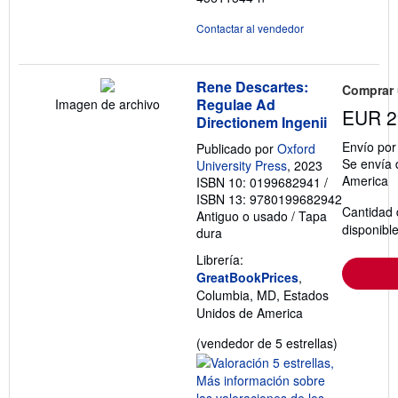
Contactar al vendedor
Rene Descartes:
Comprar
Regulae Ad
Imagen de archivo
EUR 2
Directionem Ingenii
Envío po
Publicado por
Oxford
Se envía 
University Press
, 2023
America
ISBN 10: 0199682941
/
ISBN 13: 9780199682942
Cantidad 
Antiguo o usado
/
Tapa
disponibl
dura
Librería:
GreatBookPrices
,
Columbia, MD, Estados
Unidos de America
Calificació
(vendedor de 5 estrellas)
del
vendedor:
5