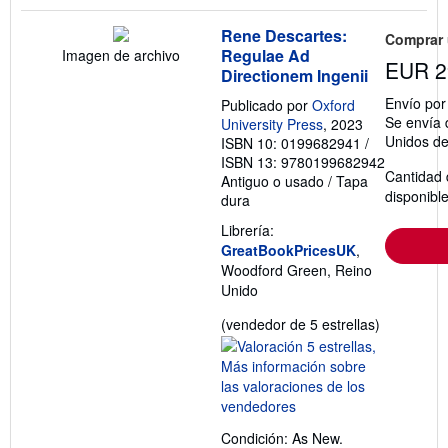
Rene Descartes:
Comprar
Regulae Ad
Imagen de archivo
EUR 2
Directionem Ingenii
Envío po
Publicado por
Oxford
Se envía 
University Press
, 2023
Unidos d
ISBN 10: 0199682941
/
ISBN 13: 9780199682942
Cantidad 
Antiguo o usado
/
Tapa
disponibl
dura
Librería:
GreatBookPricesUK
,
Woodford Green, Reino
Unido
Calificació
(vendedor de 5 estrellas)
del
vendedor:
5
de
5
Condición: As New.
estrellas