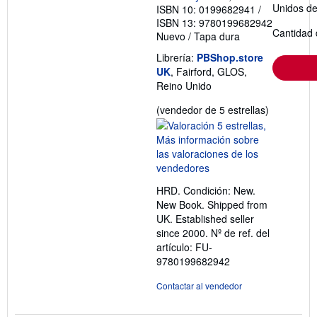
Unidos d
ISBN 10: 0199682941
/
ISBN 13: 9780199682942
Cantidad 
Nuevo
/
Tapa dura
Librería:
PBShop.store
UK
, Fairford, GLOS,
Reino Unido
Calificació
(vendedor de 5 estrellas)
del
vendedor:
5
de
5
HRD. Condición: New.
estrellas
New Book. Shipped from
UK. Established seller
since 2000.
Nº de ref. del
artículo: FU-
9780199682942
Contactar al vendedor