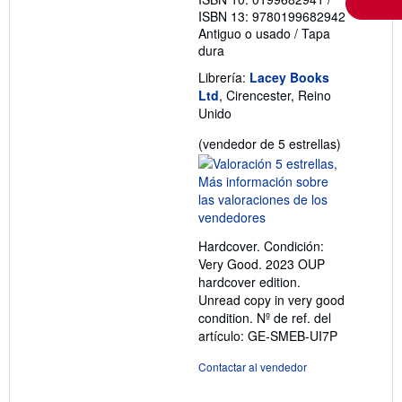
i
ISBN 13: 9780199682942
f
a
Antiguo o usado
/
Tapa
s
dura
d
e
Librería:
Lacey Books
e
Ltd
, Cirencester, Reino
n
v
Unido
í
o
Calificació
(vendedor de 5 estrellas)
del
vendedor:
5
de
5
Hardcover. Condición:
estrellas
Very Good. 2023 OUP
hardcover edition.
Unread copy in very good
condition.
Nº de ref. del
artículo: GE-SMEB-UI7P
Contactar al vendedor