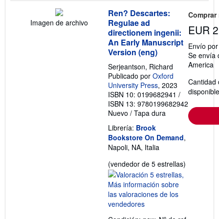
Ren? Descartes:
Comprar
Regulae ad
Imagen de archivo
EUR 2
directionem ingenii:
An Early Manuscript
Envío po
Version (eng)
Se envía 
America
Serjeantson, Richard
Publicado por
Oxford
Cantidad 
University Press
, 2023
disponibl
ISBN 10: 0199682941
/
ISBN 13: 9780199682942
Nuevo
/
Tapa dura
Librería:
Brook
Bookstore On Demand
,
Napoli, NA, Italia
Calificació
(vendedor de 5 estrellas)
del
vendedor:
5
de
5