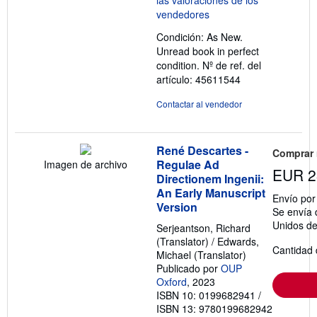
de
5
Condición: As New.
estrellas
Unread book in perfect
condition.
Nº de ref. del
artículo: 45611544
Contactar al vendedor
René Descartes -
Comprar
Regulae Ad
Imagen de archivo
EUR 2
Directionem Ingenii:
An Early Manuscript
Envío po
Version
Se envía 
Unidos d
Serjeantson, Richard
(Translator) / Edwards,
Cantidad 
Michael (Translator)
Publicado por
OUP
Oxford
, 2023
ISBN 10: 0199682941
/
ISBN 13: 9780199682942