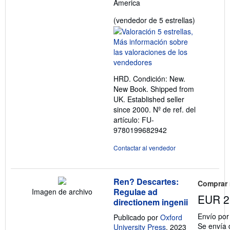
America
Calificació
(vendedor de 5 estrellas)
del
vendedor:
5
de
5
HRD. Condición: New.
estrellas
New Book. Shipped from
UK. Established seller
since 2000.
Nº de ref. del
artículo: FU-
9780199682942
Contactar al vendedor
Ren? Descartes:
Comprar
Regulae ad
Imagen de archivo
EUR 2
directionem ingenii
Envío po
Publicado por
Oxford
Se envía 
University Press
, 2023