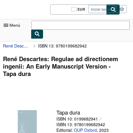
Pasar al contenido principal
IberLibro.com
EUR
Iniciar sesión
Preferencias
de
compra
Menú
del
sitio.
René Descartes: Regulae ad directionem ingenii: An Early Manuscript Version
ISBN 13: 9780199682942
Mi cuenta
Consultar mis pedidos
René Descartes: Regulae ad directionem
ingenii: An Early Manuscript Version -
Cerrar sesión
Tapa dura
Búsqueda avanzada
Colecciones
Libros antiguos
Arte y coleccionismo
Tapa dura
ISBN 10: 0199682941
Vendedores
ISBN 13: 9780199682942
Comenzar a vender
Editorial:
OUP Oxford
,
2023