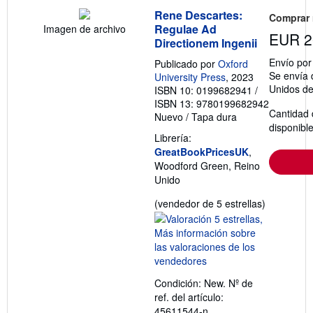
Rene Descartes:
Comprar
Regulae Ad
Imagen de archivo
EUR 2
Directionem Ingenii
Envío po
Publicado por
Oxford
Se envía 
University Press
, 2023
Unidos d
ISBN 10: 0199682941
/
ISBN 13: 9780199682942
Cantidad 
Nuevo
/
Tapa dura
disponibl
Librería:
GreatBookPricesUK
,
Woodford Green, Reino
Unido
Calificació
(vendedor de 5 estrellas)
del
vendedor:
5
de
5
Condición: New.
Nº de
estrellas
ref. del artículo:
45611544-n