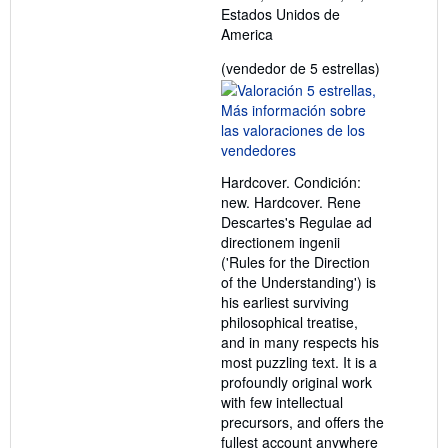
Estados Unidos de
America
Calificació
(vendedor de 5 estrellas)
del
vendedor:
5
de
5
Hardcover. Condición:
estrellas
new. Hardcover. Rene
Descartes's Regulae ad
directionem ingenii
('Rules for the Direction
of the Understanding') is
his earliest surviving
philosophical treatise,
and in many respects his
most puzzling text. It is a
profoundly original work
with few intellectual
precursors, and offers the
fullest account anywhere