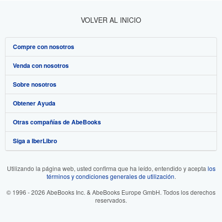
VOLVER AL INICIO
Compre con nosotros
Venda con nosotros
Búsqueda avanzada
Sobre nosotros
Colecciones
Comenzar a vender
Obtener Ayuda
Mi cuenta
Únase a nuestro programa de afiliados
Sobre IberLibro
Otras compañías de AbeBooks
Mis pedidos
Recomiende un vendedor
Medios
Preguntas frecuentes y guías
Siga a IberLibro
Ver carrito
Empleo
Atención al Cliente
AbeBooks.com
Política de Privacidad
AbeBooks.co.uk
Utilizando la página web, usted confirma que ha leído, entendido y acepta
los
términos y condiciones generales de utilización
.
Preferencias de cookies
AbeBooks.de
© 1996 - 2026 AbeBooks Inc. & AbeBooks Europe GmbH. Todos los derechos
Aviso de cookies
AbeBooks.fr
reservados.
Accesibilidad
AbeBooks.it