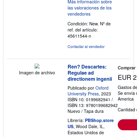
vendedor:
5
de
5
Condición: New.
Nº de
estrellas
ref. del artículo:
45611544-n
Contactar al vendedor
Ren? Descartes:
Comprar
Regulae ad
Imagen de archivo
EUR 2
directionem ingenii
Gastos de
Publicado por
Oxford
Se envía 
University Press
, 2023
America
ISBN 10: 0199682941
/
ISBN 13: 9780199682942
Cantidad 
Nuevo
/
Tapa dura
Librería:
PBShop.store
US
, Wood Dale, IL,
Estados Unidos de