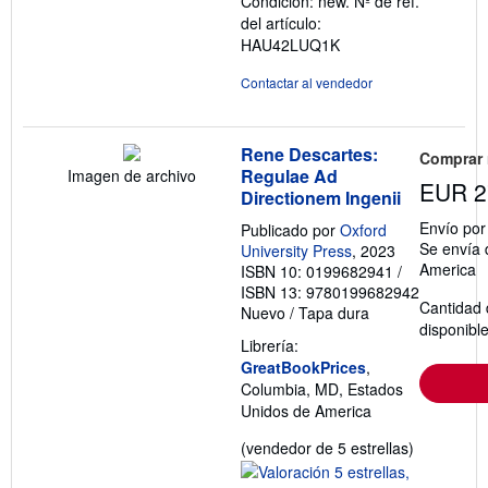
Condición: new.
Nº de ref.
estrellas
del artículo:
HAU42LUQ1K
Contactar al vendedor
Rene Descartes:
Comprar
Regulae Ad
Imagen de archivo
EUR 2
Directionem Ingenii
Envío po
Publicado por
Oxford
Se envía 
University Press
, 2023
America
ISBN 10: 0199682941
/
ISBN 13: 9780199682942
Cantidad 
Nuevo
/
Tapa dura
disponibl
Librería:
GreatBookPrices
,
Columbia, MD, Estados
Unidos de America
Calificació
(vendedor de 5 estrellas)
del