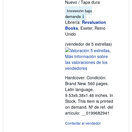
Nuevo
/
Tapa dura
Impresión bajo
demanda
Librería:
Revaluation
Books
, Exeter, Reino
Unido
Calificació
(vendedor de 5 estrellas)
del
vendedor:
5
de
5
Hardcover. Condición:
estrellas
Brand New. 560 pages.
Latin language.
9.53x6.38x1.46 inches. In
Stock. This item is printed
on demand.
Nº de ref. del
artículo: __0199682941
Contactar al vendedor