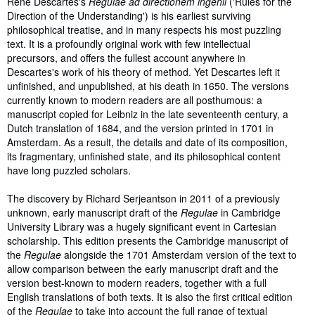
René Descartes's
Regulae ad directionem ingenii
('Rules for the
Direction of the Understanding') is his earliest surviving
philosophical treatise, and in many respects his most puzzling
text. It is a profoundly original work with few intellectual
precursors, and offers the fullest account anywhere in
Descartes's work of his theory of method. Yet Descartes left it
unfinished, and unpublished, at his death in 1650. The versions
currently known to modern readers are all posthumous: a
manuscript copied for Leibniz in the late seventeenth century, a
Dutch translation of 1684, and the version printed in 1701 in
Amsterdam. As a result, the details and date of its composition,
its fragmentary, unfinished state, and its philosophical content
have long puzzled scholars.
The discovery by Richard Serjeantson in 2011 of a previously
unknown, early manuscript draft of the
Regulae
in Cambridge
University Library was a hugely significant event in Cartesian
scholarship. This edition presents the Cambridge manuscript of
the
Regulae
alongside the 1701 Amsterdam version of the text to
allow comparison between the early manuscript draft and the
version best-known to modern readers, together with a full
English translations of both texts. It is also the first critical edition
of the
Regulae
to take into account the full range of textual