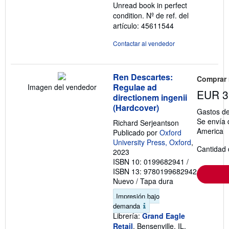
Unread book in perfect
condition.
Nº de ref. del
artículo: 45611544
Contactar al vendedor
Ren Descartes:
Comprar
Regulae ad
Imagen del vendedor
EUR 3
directionem ingenii
(Hardcover)
Gastos de
Se envía 
Richard Serjeantson
America
Publicado por
Oxford
University Press, Oxford
,
Cantidad 
2023
ISBN 10: 0199682941
/
ISBN 13: 9780199682942
Nuevo
/
Tapa dura
Impresión bajo
demanda
Librería:
Grand Eagle
Retail
, Bensenville, IL,