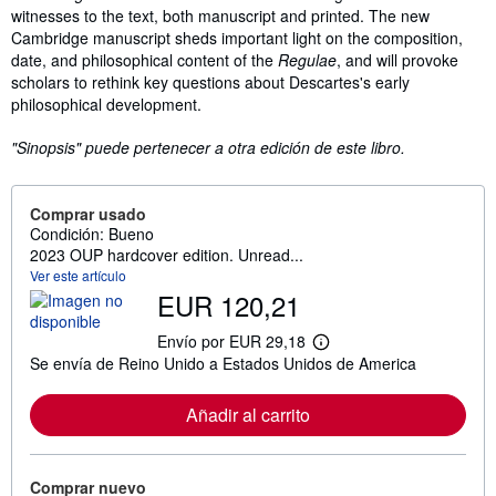
witnesses to the text, both manuscript and printed. The new
Cambridge manuscript sheds important light on the composition,
date, and philosophical content of the
Regulae
, and will provoke
scholars to rethink key questions about Descartes's early
philosophical development.
"Sinopsis" puede pertenecer a otra edición de este libro.
Comprar usado
Condición: Bueno
2023 OUP hardcover edition. Unread...
Ver este artículo
EUR 120,21
Envío por EUR 29,18
M
Se envía de Reino Unido a Estados Unidos de America
á
s
i
Añadir al carrito
n
f
o
r
m
Comprar nuevo