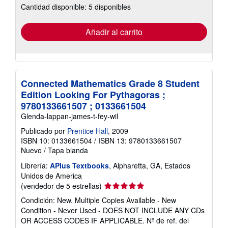
Cantidad disponible: 5 disponibles
las
tarifas
de
envío
Añadir al carrito
Connected Mathematics Grade 8 Student
Edition Looking For Pythagoras ;
9780133661507 ; 0133661504
Glenda-lappan-james-t-fey-wil
Publicado por
Prentice Hall
, 2009
ISBN 10: 0133661504
/
ISBN 13: 9780133661507
Nuevo
/
Tapa blanda
Librería:
APlus Textbooks
, Alpharetta, GA, Estados
Unidos de America
Calificación
(vendedor de 5 estrellas)
del
Condición: New. Multiple Copies Available - New
vendedor:
Condition - Never Used - DOES NOT INCLUDE ANY CDs
5
OR ACCESS CODES IF APPLICABLE.
Nº de ref. del
de