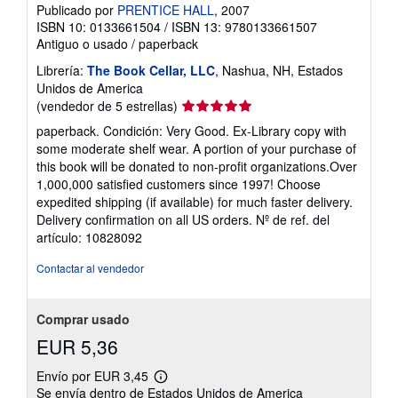
Publicado por
PRENTICE HALL
, 2007
ISBN 10: 0133661504
/
ISBN 13: 9780133661507
Antiguo o usado
/
paperback
Librería:
The Book Cellar, LLC
, Nashua, NH, Estados
Unidos de America
Calificación
(vendedor de 5 estrellas)
del
paperback. Condición: Very Good. Ex-Library copy with
vendedor:
some moderate shelf wear. A portion of your purchase of
5
this book will be donated to non-profit organizations.Over
de
1,000,000 satisfied customers since 1997! Choose
5
expedited shipping (if available) for much faster delivery.
estrellas
Delivery confirmation on all US orders.
Nº de ref. del
artículo: 10828092
Contactar al vendedor
Comprar usado
EUR 5,36
Envío por EUR 3,45
Más
Se envía dentro de Estados Unidos de America
información