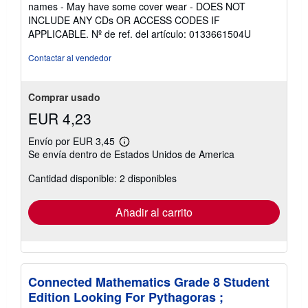
5
names - May have some cover wear - DOES NOT
de
INCLUDE ANY CDs OR ACCESS CODES IF
5
APPLICABLE.
Nº de ref. del artículo: 0133661504U
estrellas
Contactar al vendedor
Comprar usado
EUR 4,23
Envío por EUR 3,45
Más
Se envía dentro de Estados Unidos de America
información
sobre
Cantidad disponible: 2 disponibles
las
tarifas
de
envío
Añadir al carrito
Connected Mathematics Grade 8 Student
Edition Looking For Pythagoras ;