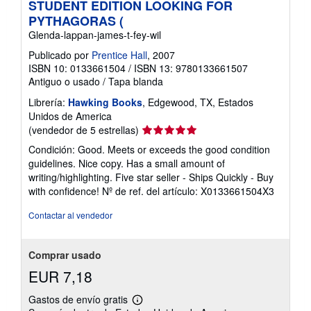
e
STUDENT EDITION LOOKING FOR
l
PYTHAGORAS (
a
s
Glenda-lappan-james-t-fey-wil
t
Publicado por
Prentice Hall
, 2007
a
r
ISBN 10: 0133661504
/
ISBN 13: 9780133661507
i
Antiguo o usado
/
Tapa blanda
f
a
Librería:
Hawking Books
, Edgewood, TX, Estados
s
Unidos de America
d
e
Calificación
(vendedor de 5 estrellas)
e
del
n
Condición: Good. Meets or exceeds the good condition
vendedor:
v
guidelines. Nice copy. Has a small amount of
í
5
writing/highlighting. Five star seller - Ships Quickly - Buy
o
de
with confidence!
Nº de ref. del artículo: X0133661504X3
5
estrellas
Contactar al vendedor
Comprar usado
EUR 7,18
Gastos de envío gratis
Más