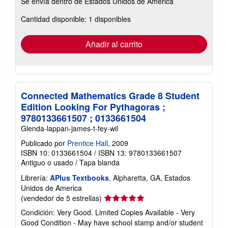
Se envía dentro de Estados Unidos de America
información
sobre
Cantidad disponible: 1 disponibles
las
tarifas
de
envío
Añadir al carrito
Connected Mathematics Grade 8 Student
Edition Looking For Pythagoras ;
9780133661507 ; 0133661504
Glenda-lappan-james-t-fey-wil
Publicado por
Prentice Hall
, 2009
ISBN 10: 0133661504
/
ISBN 13: 9780133661507
Antiguo o usado
/
Tapa blanda
Librería:
APlus Textbooks
, Alpharetta, GA, Estados
Unidos de America
Calificación
(vendedor de 5 estrellas)
del
Condición: Very Good. Limited Copies Available - Very
vendedor:
Good Condition - May have school stamp and/or student