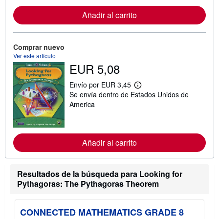
o
r
Añadir al carrito
m
a
c
i
Comprar nuevo
ó
Ver este artículo
n
s
EUR 5,08
o
b
Envío por EUR 3,45
r
M
e
Se envía dentro de Estados Unidos de
á
l
s
America
a
i
s
n
t
f
a
o
r
r
Añadir al carrito
i
m
f
a
a
c
s
i
Resultados de la búsqueda para Looking for
d
ó
e
Pythagoras: The Pythagoras Theorem
n
e
s
n
o
v
b
í
CONNECTED MATHEMATICS GRADE 8
r
o