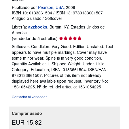
Publicado por
Pearson, USA
, 2009
ISBN 10: 0133661504
/
ISBN 13: 9780133661507
Antiguo o usado
/
Softcover
Librería:
a2zbooks
, Burgin, KY, Estados Unidos de
America
Calificación
(vendedor de 5 estrellas)
del
Softcover. Condición: Very Good. Edition Unstated. Text
vendedor:
appears to have multiple markings. Cover may have
5
some minor wear. Spine is in very good condition.
de
Quantity Available: 1. Shipped Weight: Under 1 kilo.
5
Category: Education; ISBN: 0133661504. ISBN/EAN:
estrellas
9780133661507. Pictures of this item not already
displayed here available upon request. Inventory No:
1561054225.
Nº de ref. del artículo: 1561054225
Contactar al vendedor
Comprar usado
EUR 15,82