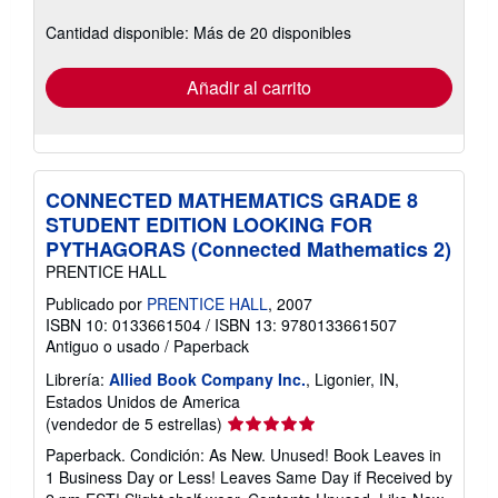
sobre
Cantidad disponible: Más de 20 disponibles
las
tarifas
de
envío
Añadir al carrito
CONNECTED MATHEMATICS GRADE 8
STUDENT EDITION LOOKING FOR
PYTHAGORAS (Connected Mathematics 2)
PRENTICE HALL
Publicado por
PRENTICE HALL
, 2007
ISBN 10: 0133661504
/
ISBN 13: 9780133661507
Antiguo o usado
/
Paperback
Librería:
Allied Book Company Inc.
, Ligonier, IN,
Estados Unidos de America
Calificación
(vendedor de 5 estrellas)
del
Paperback. Condición: As New. Unused! Book Leaves in
vendedor:
1 Business Day or Less! Leaves Same Day if Received by
5