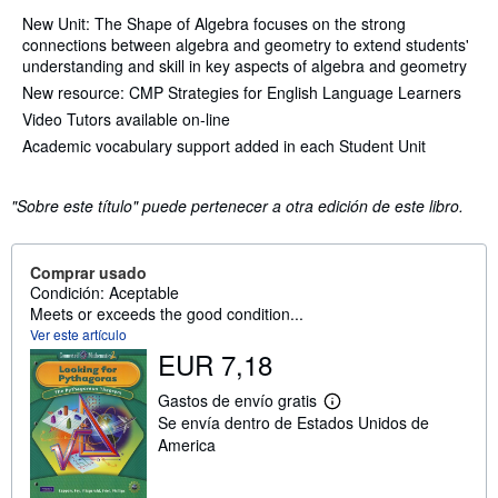
New Unit: The Shape of Algebra focuses on the strong
connections between algebra and geometry to extend students'
understanding and skill in key aspects of algebra and geometry
New resource: CMP Strategies for English Language Learners
Video Tutors available on-line
Academic vocabulary support added in each Student Unit
"Sobre este título" puede pertenecer a otra edición de este libro.
Comprar usado
Condición: Aceptable
Meets or exceeds the good condition...
Ver este artículo
EUR 7,18
Gastos de envío gratis
M
Se envía dentro de Estados Unidos de
á
s
America
i
n
f