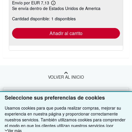
Envío por EUR 7,13
Más
Se envía dentro de Estados Unidos de America
información
sobre
Cantidad disponible: 1 disponibles
las
tarifas
de
envío
Añadir al carrito
VOLVER AL INICIO
Compre con nosotros
Seleccione sus preferencias de cookies
Venda con nosotros
Búsqueda avanzada
Usamos cookies para que pueda realizar compras, mejorar su
experiencia en nuestra página y proporcionar correctamente
Sobre nosotros
Colecciones
Comenzar a vender
nuestros servicios. También utilizamos cookies para comprender
el modo en que los clientes utilizan nuestros servicios (por
Obtener Ayuda
Mi cuenta
Únase a nuestro programa de afiliados
Sobre IberLibro
ejemplo, midiendo las visitas al sitio) y así poder realizar mejoras.
Ver más