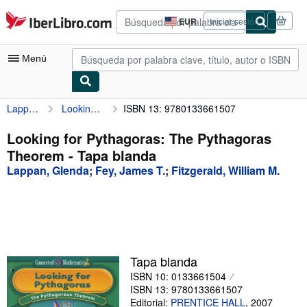
Pasar al contenido principal
IberLibro.com
EUR
Iniciar sesión
Preferencias
de
compra
Menú
del
sitio.
Lappan, Glenda
Looking for Pythagoras: The Pythagoras Theorem
ISBN 13: 9780133661507
Mi cuenta
Consultar mis pedidos
Looking for Pythagoras: The Pythagoras
Theorem - Tapa blanda
Búsqueda avanzada
Lappan, Glenda
;
Fey, James T.
;
Fitzgerald, William M.
Colecciones
Libros antiguos
Arte y coleccionismo
Vendedores
Tapa blanda
ISBN 10: 0133661504
Comenzar a vender
ISBN 13: 9780133661507
Ayuda
Editorial:
PRENTICE HALL
,
2007