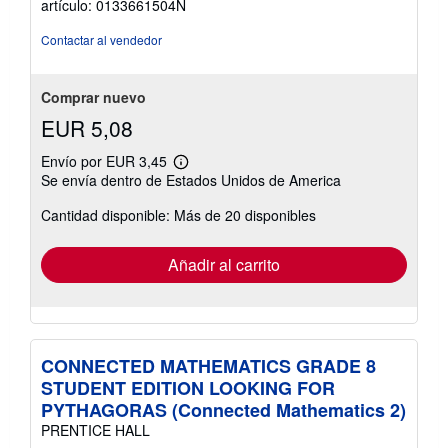
artículo: 0133661504N
5
estrellas
Contactar al vendedor
Comprar nuevo
EUR 5,08
Envío por EUR 3,45
Más
Se envía dentro de Estados Unidos de America
información
sobre
Cantidad disponible: Más de 20 disponibles
las
tarifas
de
envío
Añadir al carrito
CONNECTED MATHEMATICS GRADE 8
STUDENT EDITION LOOKING FOR
PYTHAGORAS (Connected Mathematics 2)
PRENTICE HALL