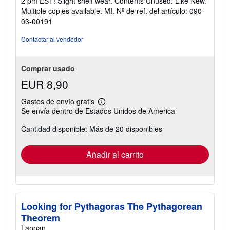
2 pm EST! Slight shelf wear. Contents Unused. Like New.
de
Multiple copies available. MI.
Nº de ref. del artículo: 090-
5
03-00191
estrellas
Contactar al vendedor
Comprar usado
EUR 8,90
Gastos de envío gratis
Más
Se envía dentro de Estados Unidos de America
información
sobre
Cantidad disponible: Más de 20 disponibles
las
tarifas
de
envío
Añadir al carrito
Looking for Pythagoras The Pythagorean
Theorem
Lappan