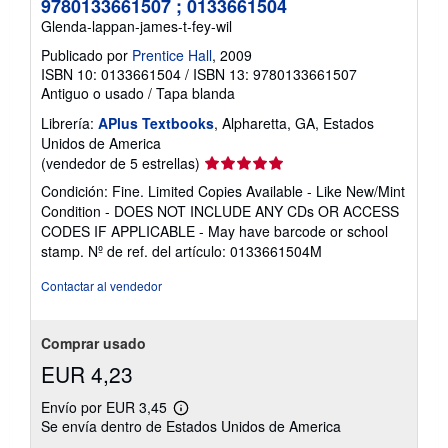
9780133661507 ; 0133661504
Glenda-lappan-james-t-fey-wil
Publicado por
Prentice Hall
, 2009
ISBN 10: 0133661504
/
ISBN 13: 9780133661507
Antiguo o usado
/
Tapa blanda
Librería:
APlus Textbooks
, Alpharetta, GA, Estados
Unidos de America
Calificación
(vendedor de 5 estrellas)
del
Condición: Fine. Limited Copies Available - Like New/Mint
vendedor:
Condition - DOES NOT INCLUDE ANY CDs OR ACCESS
5
CODES IF APPLICABLE - May have barcode or school
de
stamp.
Nº de ref. del artículo: 0133661504M
5
estrellas
Contactar al vendedor
Comprar usado
EUR 4,23
Envío por EUR 3,45
Más
Se envía dentro de Estados Unidos de America
información
sobre