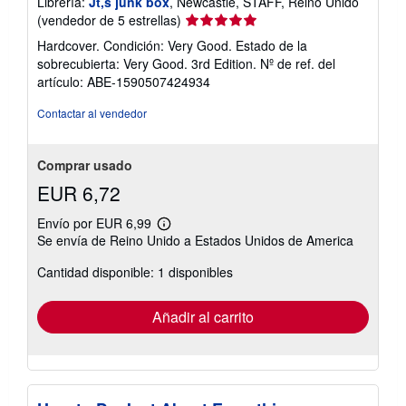
Librería:
Jt,s junk box
, Newcastle, STAFF, Reino Unido
Calificación
(vendedor de 5 estrellas)
del
Hardcover. Condición: Very Good. Estado de la
vendedor:
sobrecubierta: Very Good. 3rd Edition.
Nº de ref. del
5
artículo: ABE-1590507424934
de
5
Contactar al vendedor
estrellas
Comprar usado
EUR 6,72
Envío por EUR 6,99
Más
Se envía de Reino Unido a Estados Unidos de America
información
sobre
Cantidad disponible: 1 disponibles
las
tarifas
de
envío
Añadir al carrito