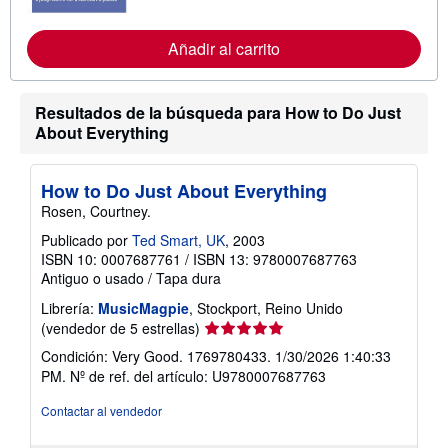
a
f
r
o
i
r
Añadir al carrito
f
m
a
a
s
c
d
i
e
ó
Resultados de la búsqueda para How to Do Just
e
n
About Everything
n
s
v
o
í
b
o
r
How to Do Just About Everything
e
Rosen, Courtney.
l
a
Publicado por
Ted Smart, UK
, 2003
s
ISBN 10: 0007687761
/
ISBN 13: 9780007687763
t
a
Antiguo o usado
/
Tapa dura
r
i
Librería:
MusicMagpie
, Stockport, Reino Unido
f
Calificación
(vendedor de 5 estrellas)
a
del
s
Condición: Very Good. 1769780433. 1/30/2026 1:40:33
d
vendedor:
PM.
Nº de ref. del artículo: U9780007687763
e
5
e
de
n
Contactar al vendedor
v
5
í
estrellas