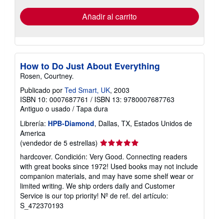
de
envío
Añadir al carrito
How to Do Just About Everything
Rosen, Courtney.
Publicado por
Ted Smart, UK
, 2003
ISBN 10: 0007687761
/
ISBN 13: 9780007687763
Antiguo o usado
/
Tapa dura
Librería:
HPB-Diamond
, Dallas, TX, Estados Unidos de
America
Calificación
(vendedor de 5 estrellas)
del
hardcover. Condición: Very Good. Connecting readers
vendedor:
with great books since 1972! Used books may not include
5
companion materials, and may have some shelf wear or
de
limited writing. We ship orders daily and Customer
5
Service is our top priority!
Nº de ref. del artículo:
estrellas
S_472370193