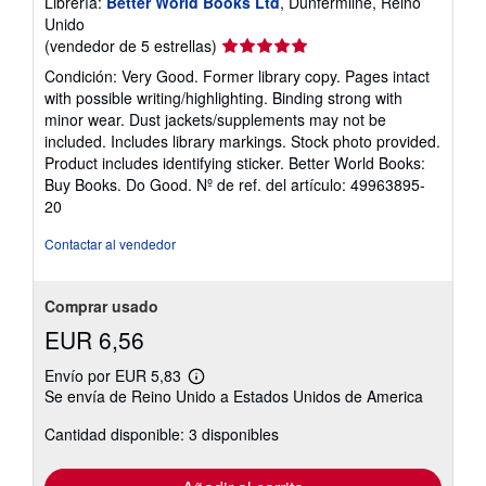
Librería:
Better World Books Ltd
, Dunfermline, Reino
Unido
Calificación
(vendedor de 5 estrellas)
del
Condición: Very Good. Former library copy. Pages intact
vendedor:
with possible writing/highlighting. Binding strong with
5
minor wear. Dust jackets/supplements may not be
de
included. Includes library markings. Stock photo provided.
5
Product includes identifying sticker. Better World Books:
estrellas
Buy Books. Do Good.
Nº de ref. del artículo: 49963895-
20
Contactar al vendedor
Comprar usado
EUR 6,56
Envío por EUR 5,83
Más
Se envía de Reino Unido a Estados Unidos de America
información
sobre
Cantidad disponible: 3 disponibles
las
tarifas
de
envío