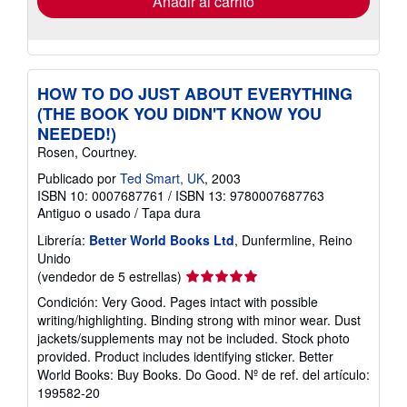
Añadir al carrito
HOW TO DO JUST ABOUT EVERYTHING
(THE BOOK YOU DIDN'T KNOW YOU
NEEDED!)
Rosen, Courtney.
Publicado por
Ted Smart, UK
, 2003
ISBN 10: 0007687761
/
ISBN 13: 9780007687763
Antiguo o usado
/
Tapa dura
Librería:
Better World Books Ltd
, Dunfermline, Reino
Unido
Calificación
(vendedor de 5 estrellas)
del
Condición: Very Good. Pages intact with possible
vendedor:
writing/highlighting. Binding strong with minor wear. Dust
5
jackets/supplements may not be included. Stock photo
de
provided. Product includes identifying sticker. Better
5
World Books: Buy Books. Do Good.
Nº de ref. del artículo:
estrellas
199582-20