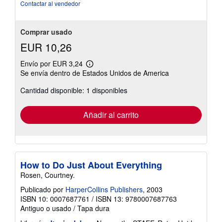
Contactar al vendedor
Comprar usado
EUR 10,26
Envío por EUR 3,24
Más
Se envía dentro de Estados Unidos de America
información
sobre
Cantidad disponible: 1 disponibles
las
tarifas
de
envío
Añadir al carrito
How to Do Just About Everything
Rosen, Courtney.
Publicado por
HarperCollins Publishers
, 2003
ISBN 10: 0007687761
/
ISBN 13: 9780007687763
Antiguo o usado
/
Tapa dura