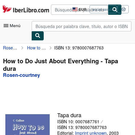
Pasar al contenido principal
IberLibro.com
EUR
Iniciar sesión
Preferencias
de
compra
Menú
del
sitio.
Rosen-courtney
How to Do Just About Everything
ISBN 13: 9780007687763
Mi cuenta
Consultar mis pedidos
How to Do Just About Everything - Tapa
dura
Búsqueda avanzada
Rosen-courtney
Colecciones
Libros antiguos
Arte y coleccionismo
Vendedores
Tapa dura
ISBN 10: 0007687761
Comenzar a vender
ISBN 13: 9780007687763
Ayuda
Editorial:
Imprint unknown
,
2003