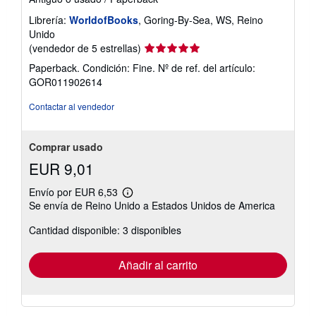
Librería:
WorldofBooks
, Goring-By-Sea, WS, Reino
Unido
Calificación
(vendedor de 5 estrellas)
del
Paperback. Condición: Fine.
Nº de ref. del artículo:
vendedor:
GOR011902614
5
de
Contactar al vendedor
5
estrellas
Comprar usado
EUR 9,01
Envío por EUR 6,53
Más
Se envía de Reino Unido a Estados Unidos de America
información
sobre
Cantidad disponible: 3 disponibles
las
tarifas
de
envío
Añadir al carrito