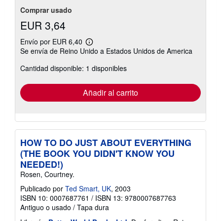
o
Comprar usado
EUR 3,64
Envío por EUR 6,40
Más
Se envía de Reino Unido a Estados Unidos de America
información
sobre
Cantidad disponible: 1 disponibles
las
tarifas
de
envío
Añadir al carrito
HOW TO DO JUST ABOUT EVERYTHING
(THE BOOK YOU DIDN'T KNOW YOU
NEEDED!)
Rosen, Courtney.
Publicado por
Ted Smart, UK
, 2003
ISBN 10: 0007687761
/
ISBN 13: 9780007687763
Antiguo o usado
/
Tapa dura