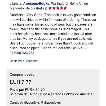
Librería:
AwesomeBooks
, Wallingford, Reino Unido
Calificación
(vendedor de 5 estrellas)
del
Condición: Very Good. This book is in very good condition
vendedor:
and will be shipped within 24 hours of ordering. The cover
5
may have some limited signs of wear but the pages are
de
clean, intact and the spine remains undamaged. This
5
book has clearly been well maintained and looked after
estrellas
thus far. Money back guarantee if you are not satisfied.
See all our books here, order more than 1 book and get
discounted shipping. .
Nº de ref. del artículo: 7719-
9780007687763
Contactar al vendedor
Comprar usado
EUR 7,77
Envío por EUR 4,80
Más
Se envía de Reino Unido a Estados Unidos de America
información
sobre
Cantidad disponible: 9 disponibles
las
tarifas