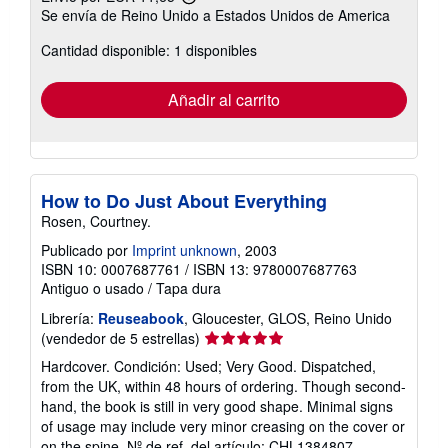
Más
Se envía de Reino Unido a Estados Unidos de America
información
sobre
Cantidad disponible: 1 disponibles
las
tarifas
de
envío
Añadir al carrito
How to Do Just About Everything
Rosen, Courtney.
Publicado por
Imprint unknown
, 2003
ISBN 10: 0007687761
/
ISBN 13: 9780007687763
Antiguo o usado
/
Tapa dura
Librería:
Reuseabook
, Gloucester, GLOS, Reino Unido
Calificación
(vendedor de 5 estrellas)
del
Hardcover. Condición: Used; Very Good. Dispatched,
vendedor:
from the UK, within 48 hours of ordering. Though second-
5
hand, the book is still in very good shape. Minimal signs
de
of usage may include very minor creasing on the cover or
5
on the spine.
Nº de ref. del artículo: CHL1384807