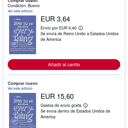
Comprar usado
Condición: Bueno
Ver este artículo
EUR 3,64
Envío por EUR 6,40
M
Se envía de Reino Unido a Estados Unidos
á
s
de America
i
n
f
o
r
Añadir al carrito
m
a
c
i
ó
Comprar nuevo
n
Ver este artículo
s
EUR 15,60
o
b
r
Gastos de envío gratis
e
M
Se envía dentro de Estados Unidos de
l
á
a
s
America
s
i
t
n