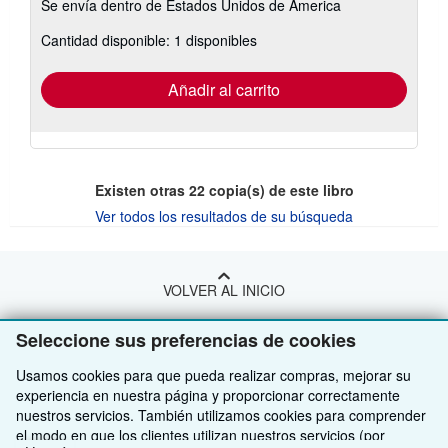
Se envía dentro de Estados Unidos de America
información
sobre
Cantidad disponible: 1 disponibles
las
tarifas
de
envío
Añadir al carrito
Existen otras
22
copia(s) de este libro
Ver todos los resultados de su búsqueda
VOLVER AL INICIO
Seleccione sus preferencias de cookies
Compre con nosotros
Usamos cookies para que pueda realizar compras, mejorar su
Venda con nosotros
Búsqueda avanzada
experiencia en nuestra página y proporcionar correctamente
nuestros servicios. También utilizamos cookies para comprender
Sobre nosotros
Colecciones
Comenzar a vender
el modo en que los clientes utilizan nuestros servicios (por