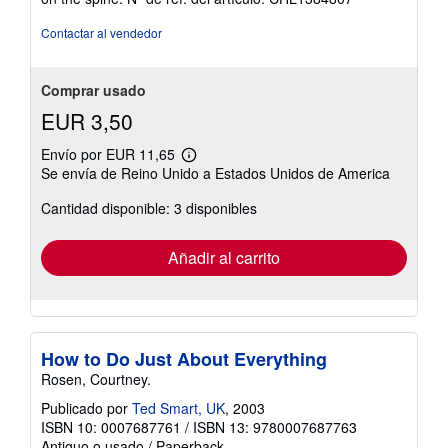
estrellas
Contactar al vendedor
Comprar usado
EUR 3,50
Envío por EUR 11,65
Más
Se envía de Reino Unido a Estados Unidos de America
información
sobre
Cantidad disponible: 3 disponibles
las
tarifas
de
envío
Añadir al carrito
How to Do Just About Everything
Rosen, Courtney.
Publicado por
Ted Smart, UK
, 2003
ISBN 10: 0007687761
/
ISBN 13: 9780007687763
Antiguo o usado
/
Paperback