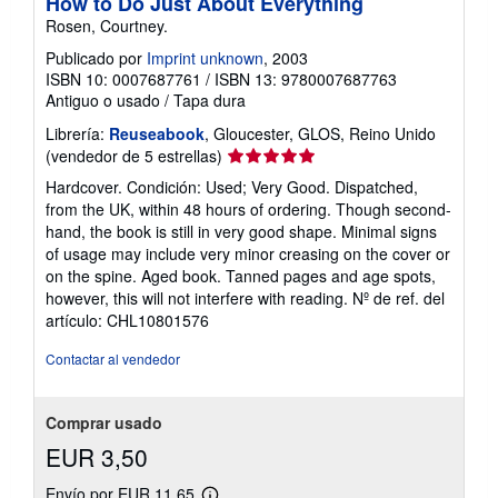
How to Do Just About Everything
Rosen, Courtney.
Publicado por
Imprint unknown
, 2003
ISBN 10: 0007687761
/
ISBN 13: 9780007687763
Antiguo o usado
/
Tapa dura
Librería:
Reuseabook
, Gloucester, GLOS, Reino Unido
Calificación
(vendedor de 5 estrellas)
del
Hardcover. Condición: Used; Very Good. Dispatched,
vendedor:
from the UK, within 48 hours of ordering. Though second-
5
hand, the book is still in very good shape. Minimal signs
de
of usage may include very minor creasing on the cover or
5
on the spine. Aged book. Tanned pages and age spots,
estrellas
however, this will not interfere with reading.
Nº de ref. del
artículo: CHL10801576
Contactar al vendedor
Comprar usado
EUR 3,50
Envío por EUR 11,65