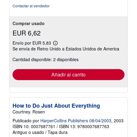
Contactar al vendedor
Comprar usado
EUR 6,62
Envío por EUR 5,83
Más
Se envía de Reino Unido a Estados Unidos de America
información
sobre
Cantidad disponible: 2 disponibles
las
tarifas
de
envío
Añadir al carrito
How to Do Just About Everything
Courtney. Rosen
Publicado por
HarperCollins Publishers 08/04/2003
, 2003
ISBN 10: 0007687761
/
ISBN 13: 9780007687763
Antiguo o usado
/
Tapa dura