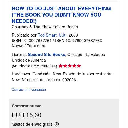
HOW TO DO JUST ABOUT EVERYTHING
(THE BOOK YOU DIDN'T KNOW YOU
NEEDED!)
Courtney & The Ehow Editors Rosen
Publicado por
Ted Smart, U.K.
, 2003
ISBN 10: 0007687761
/
ISBN 13: 9780007687763
Nuevo
/
Tapa dura
Librería:
Second Site Books
, Chicago, IL, Estados
Unidos de America
Calificación
(vendedor de 5 estrellas)
del
Hardcover. Condición: New. Estado de la sobrecubierta:
vendedor:
New.
Nº de ref. del artículo: 002026
5
de
Contactar al vendedor
5
estrellas
Comprar nuevo
EUR 15,60
Gastos de envío gratis
Más