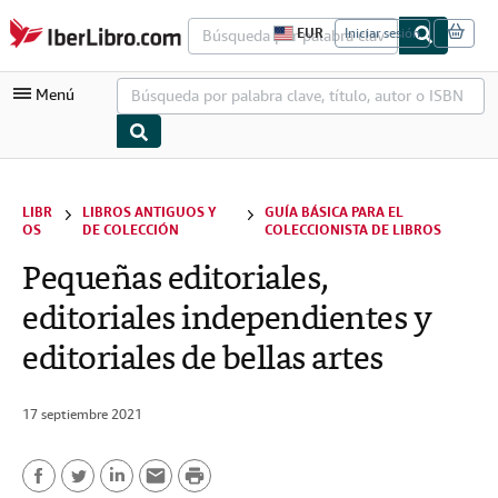
Pasar al contenido principal
IberLibro.com
EUR
Iniciar sesión
P
r
e
Menú
f
e
r
e
n
Mi cuenta
c
i
LIBR
LIBROS ANTIGUOS Y
GUÍA BÁSICA PARA EL
Consultar mis pedidos
a
OS
DE COLECCIÓN
COLECCIONISTA DE LIBROS
s
Búsqueda avanzada
d
Pequeñas editoriales,
e
Colecciones
c
editoriales independientes y
o
Libros antiguos
m
editoriales de bellas artes
p
Arte y coleccionismo
r
a
d
Vendedores
17 septiembre 2021
e
l
Comenzar a vender
s
P
i
Ayuda
t