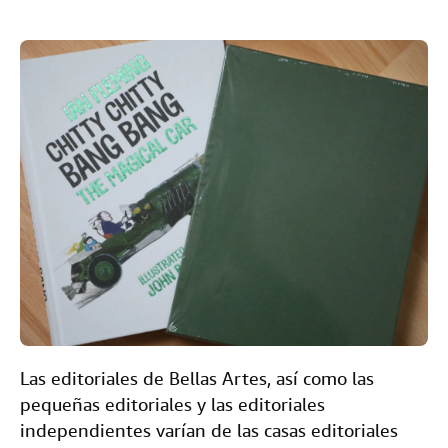
F
T
L
E
r
i
CERRAR
o
a
w
i
m
i
.
c
i
n
a
n
e
t
k
i
t
b
t
e
l
o
e
d
o
r
I
k
n
Las editoriales de Bellas Artes, así como las
pequeñas editoriales y las editoriales
independientes varían de las casas editoriales