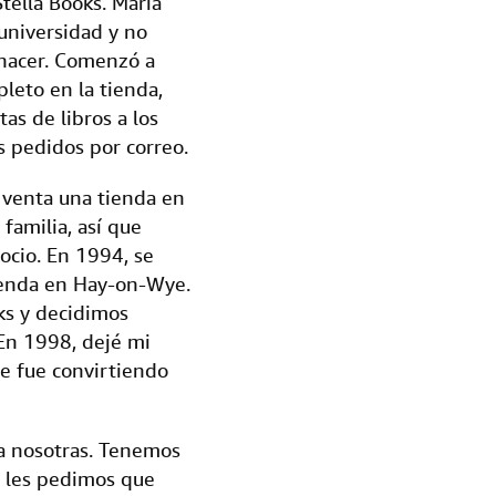
ella Books. María
 universidad y no
hacer. Comenzó a
leto en la tienda,
as de libros a los
s pedidos por correo.
 venta una tienda en
 familia, así que
gocio. En 1994, se
tienda en Hay-on-Wye.
ks y decidimos
En 1998, dejé mi
se fue convirtiendo
ra nosotras. Tenemos
, les pedimos que