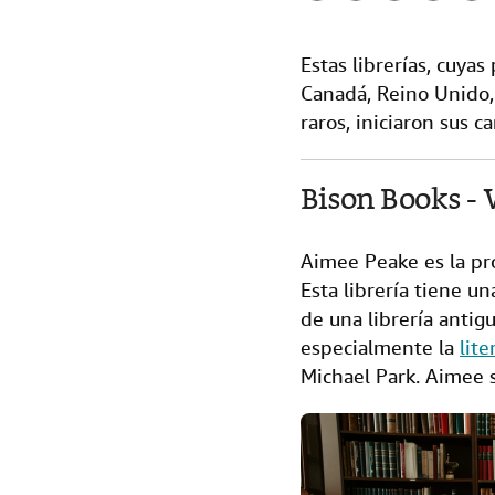
F
T
L
E
r
a
w
i
m
i
Estas librerías, cuya
c
i
n
a
n
Canadá, Reino Unido, 
e
t
k
i
t
raros, iniciaron sus 
b
t
e
l
o
e
d
Bison Books -
o
r
I
k
n
Aimee Peake es la pr
Esta librería tiene u
de una librería antig
especialmente la
lit
Michael Park. Aimee 