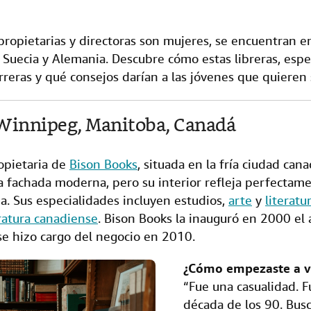
i
t
i
s propietarias y directoras son mujeres, se encuentran 
o
Suecia y Alemania. Descubre cómo estas libreras, espec
.
carreras y qué consejos darían a las jóvenes que quieren
 Winnipeg, Manitoba, Canadá
opietaria de
Bison Books
, situada en la fría ciudad ca
na fachada moderna, pero su interior refleja perfectam
ua. Sus especialidades incluyen estudios,
arte
y
literatu
eratura canadiense
. Bison Books la inauguró en 2000 el 
se hizo cargo del negocio en 2010.
¿Cómo empezaste a ve
“Fue una casualidad. 
década de los 90. Bus