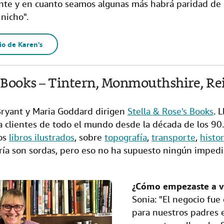
te y en cuanto seamos algunas más habrá paridad de
nicho".
io de Karen's
s Books – Tintern, Monmouthshire, R
ryant y Maria Goddard dirigen
Stella & Rose's Books
. 
 a clientes de todo el mundo desde la década de los 90
los
libros ilustrados
, sobre
topografía
,
transporte
,
histor
ía son sordas, pero eso no ha supuesto ningún impedi
¿Cómo empezaste a ve
Sonia: "El negocio fu
para nuestros padres 