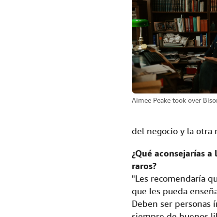
Aimee Peake took over Biso
del negocio y la otra
¿Qué aconsejarías a 
raros?
"Les recomendaría qu
que les pueda enseña
Deben ser personas í
siempre de buenos li