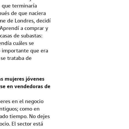
 que terminaría
pués de que naciera
rme de Londres, decidí
 Aprendí a comprar y
casas de subastas:
endía cuáles se
o importante que era
i se trataba de
as mujeres jóvenes
rse en vendedoras de
eres en el negocio
antiguos; como en
ado tiempo. No dejes
io. El sector está