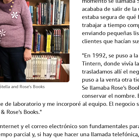
momento se llamaba St
acababa de salir de la
estaba segura de qué 
trabajar a tiempo comp
enviando pequeñas list
clientes que hacían su
"En 1992, se puso a la
Tintern, donde vivía la
trasladamos allí el ne
puso a la venta otra 
Stella and Rose's Books
Se llamaba Rose's Boo
conservar el nombre. 
e de laboratorio y me incorporé al equipo. El negocio 
 & Rose's Books."
Internet y el correo electrónico son fundamentales pa
mpo parcial y, si hay que hacer una llamada telefónica