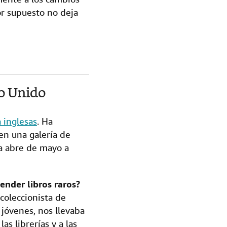
por supuesto no deja
o Unido
 inglesas
. Ha
 en una galería de
da abre de mayo a
nder libros raros?
coleccionista de
jóvenes, nos llevaba
as librerías y a las