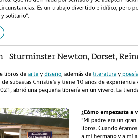
 circunstancias. Es un trabajo divertido e idílico, pero 
y solitario".
n - Sturminster Newton, Dorset, Rein
 libros de
arte
y
diseño
, además de
literatura
y
poesía
a de subastas Christie's y tiene 10 años de experiencia
021, abrió una pequeña librería en un vivero. La tien
¿Cómo empezaste a ve
"Mi padre era un gran 
libros. Cuando éramos 
a mi hermano y a mí a l