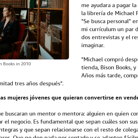
me ayudara a pagar la
la librería de Michael 
"Se busca personal" en
mi currículum un par 
dos entrevistas y el r
imaginar.
"Michael compró desp
n Books in 2010
tienda, Bison Books, y
Años más tarde, compr
 mitad tres años después".
las mujeres jóvenes que quieran convertirse en vend
e buscaran un mentor o mentora: alguien en quien con
r el negocio. Es fundamental que sepan cuáles son sus
ntegras y que sepan relacionarse con el resto de coleg
bros. Que no den nada por sentado y se adapten fácil