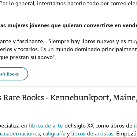
Por lo general, intentamos hacerlo todo por correo ele
las mujeres jóvenes que quieran convertirse en vend
icante y fascinante... Siempre hay libros nuevos y es m
erlos y tocarlos. Es un mundo dominado principalmen
ue prestan su apoyo".
e's Books
lis Rare Books - Kennebunkport, Maine
ecializa en
libros de arte
del siglo XX como libros de
i
ncuadernaciones
,
caligrafía
y
libros de artistas
. Empezó 