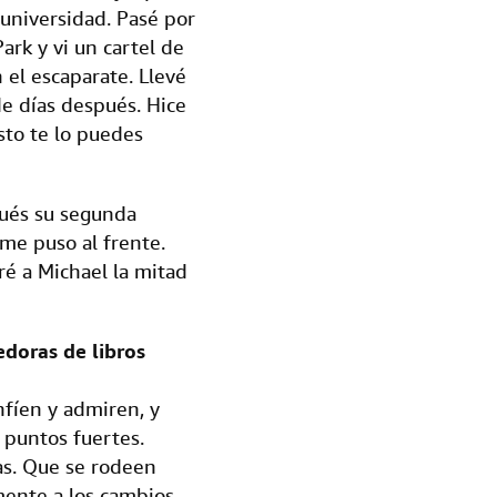
 universidad. Pasé por
Park y vi un cartel de
 el escaparate. Llevé
de días después. Hice
esto te lo puedes
ués su segunda
 me puso al frente.
é a Michael la mitad
edoras de libros
fíen y admiren, y
 puntos fuertes.
as. Que se rodeen
mente a los cambios