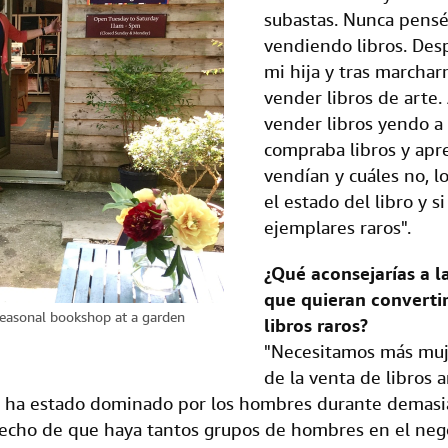
subastas. Nunca pensé
vendiendo libros. Des
mi hija y tras marcha
vender libros de arte.
vender libros yendo a 
compraba libros y apr
vendían y cuáles no, l
el estado del libro y s
ejemplares raros".
¿Qué aconsejarías a l
que quieran converti
seasonal bookshop at a garden
libros raros?
"Necesitamos más muj
de la venta de libros 
s, ha estado dominado por los hombres durante demasi
echo de que haya tantos grupos de hombres en el negoc