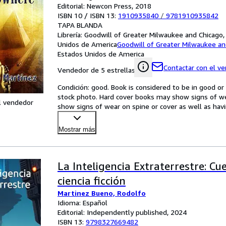
Editorial: Newcon Press, 2018
ISBN 10 / ISBN 13:
1910935840
/
9781910935842
TAPA BLANDA
Librería:
Goodwill of Greater Milwaukee and Chicago, 
Unidos de America
Goodwill of Greater Milwaukee an
Estados Unidos de America
Contactar con el v
Vendedor de 5 estrellas
Condición: good. Book is considered to be in good o
stock photo. Hard cover books may show signs of wea
l vendedor
show signs of wear on spine or cover as well as havin
Mostrar más
La Inteligencia Extraterrestre: Cu
ciencia ficción
Martinez Bueno, Rodolfo
Idioma: Español
Editorial: Independently published, 2024
ISBN 13:
9798327669482