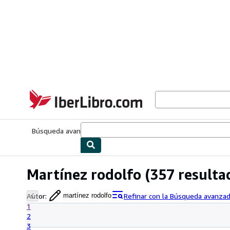
Pasar al contenido principal
IberLibro.com
Búsqueda avanzada
Colecciones
Libros antiguos
Arte y colecc
Martínez rodolfo
(357 resulta
Autor
:
Refinar con la Búsqueda avanza
martínez rodolfo
1
2
3