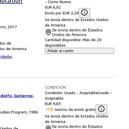
ducation
- Como Nuevo
EUR 6,92
Envío por EUR 2,29
Se envía dentro de Estados Unidos
de America
orm, 2017
Se envía dentro de Estados
Unidos de America
Cantidad disponible:
Más de 20
dos de
disponibles
dos de America
Añadir al carrito
endedor
CONDICIÓN
Condición: Usado - Aceptable
Usado -
dolfo, Gutierrez,
Aceptable
EUR 9,83
Gastos de envío gratis
Studies Program, 1986
Se envía dentro de Estados Unidos
de America
Se envía dentro de Estados
 Unidos de