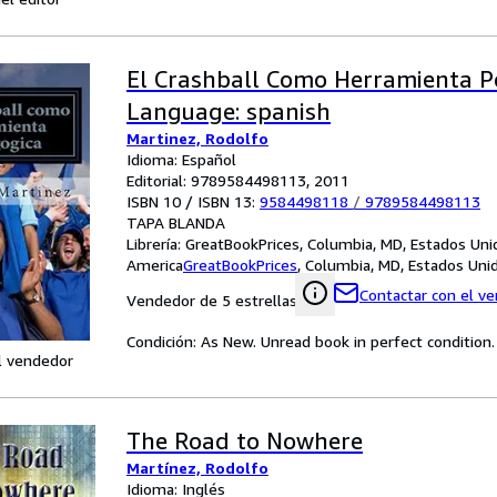
El Crashball Como Herramienta P
Language: spanish
Martinez, Rodolfo
Idioma: Español
Editorial: 9789584498113, 2011
ISBN 10 / ISBN 13:
9584498118
/
9789584498113
TAPA BLANDA
Librería:
GreatBookPrices, Columbia, MD, Estados Uni
America
GreatBookPrices
,
Columbia, MD, Estados Uni
Contactar con el v
Vendedor de 5 estrellas
Condición: As New. Unread book in perfect condition.
l vendedor
The Road to Nowhere
Martínez, Rodolfo
Idioma: Inglés