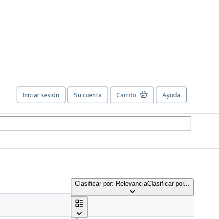
Iniciar sesión
Su cuenta
Carrito
Ayuda
Clasificar por: Relevancia
Clasificar por...