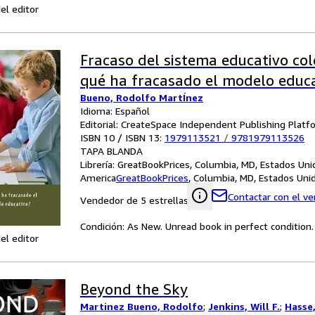
el editor
Fracaso del sistema educativo co
qué ha fracasado el modelo educ
Bueno, Rodolfo MartÍnez
Idioma: Español
Editorial: CreateSpace Independent Publishing Platf
ISBN 10 / ISBN 13:
1979113521
/
9781979113526
TAPA BLANDA
Librería:
GreatBookPrices, Columbia, MD, Estados Uni
America
GreatBookPrices
,
Columbia, MD, Estados Uni
Contactar con el v
Vendedor de 5 estrellas
Condición: As New. Unread book in perfect condition.
el editor
Beyond the Sky
Martinez Bueno, Rodolfo
;
Jenkins, Will F.
;
Hasse