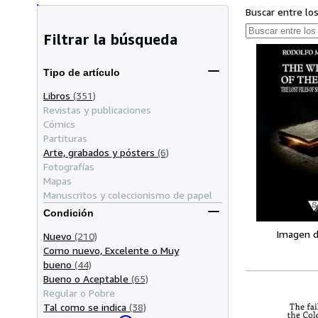
Buscar entre lo
Filtrar la búsqueda
Tipo de artículo
Libros
(351)
Revistas y publicaciones
Cómics
Partituras
Arte, grabados y pósters
(6)
Fotografías
Mapas
Manuscritos y coleccionismo de papel
Condición
Imagen d
Nuevo
(210)
Como nuevo, Excelente o Muy
bueno
(44)
Bueno o Aceptable
(65)
Regular o Pobre
Tal como se indica
(38)