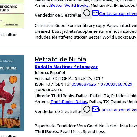
America
Better World Books
,
Mishawaka, IN, Estados
Contactar con el v
Vendedor de 5 estrellas
Condición: Good. Former library copy. Pages intact w
creased. Dust jackets/supplements are not included.
el editor
includes identifying sticker. Better World Books: Bu
Retrato de Nubia
Rodolfo Martinez Sotomayor
Idioma: Español
Editorial: EDITORIAL SILUETA, 2017
ISBN 10 / ISBN 13:
0998687626
/
9780998687629
TAPA BLANDA
Librería:
ThriftBooks-Dallas, Dallas, TX, Estados Uni
America
ThriftBooks-Dallas
,
Dallas, TX, Estados Uni
Contactar con el v
Vendedor de 5 estrellas
Paperback. Condición: Very Good. No Jacket. May hav
ThriftBooks: Read More, Spend Less.
el editor