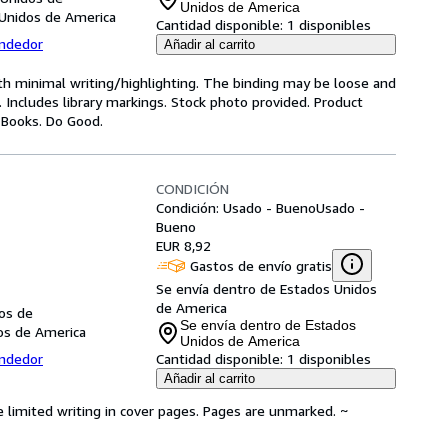
Unidos de America
 Unidos de America
Cantidad disponible:
1 disponibles
endedor
Añadir al carrito
ith minimal writing/highlighting. The binding may be loose and
 Includes library markings. Stock photo provided. Product
y Books. Do Good.
CONDICIÓN
Condición: Usado - Bueno
Usado -
Bueno
EUR 8,92
Gastos de envío gratis
Se envía dentro de Estados Unidos
de America
dos de
Se envía dentro de Estados
dos de America
Unidos de America
endedor
Cantidad disponible:
1 disponibles
Añadir al carrito
e limited writing in cover pages. Pages are unmarked. ~