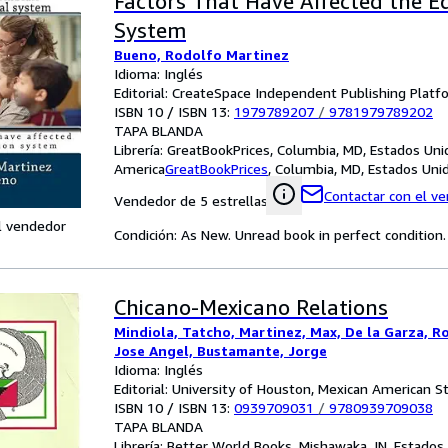
Factors That Have Affected the E
System
Bueno, Rodolfo Martinez
Idioma: Inglés
Editorial: CreateSpace Independent Publishing Platf
ISBN 10 / ISBN 13:
1979789207
/
9781979789202
TAPA BLANDA
Librería:
GreatBookPrices, Columbia, MD, Estados Uni
America
GreatBookPrices
,
Columbia, MD, Estados Uni
Contactar con el v
Vendedor de 5 estrellas
l vendedor
Condición: As New. Unread book in perfect condition.
Chicano-Mexicano Relations
Mindiola, Tatcho, Martinez, Max, De la Garza, Ro
Jose Angel, Bustamante, Jorge
Idioma: Inglés
Editorial: University of Houston, Mexican American 
ISBN 10 / ISBN 13:
0939709031
/
9780939709038
TAPA BLANDA
Librería:
Better World Books, Mishawaka, IN, Estados