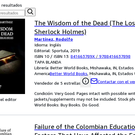
s resultados
The Wisdom of the Dead (The Lost
Sherlock Holmes)
Martínez, Rodolfo
Idioma: Inglés
Editorial: Sportula, 2019
ISBN 10 / ISBN 13:
841663789X
/
9788416637898
TAPA BLANDA
Librería:
Better World Books, Mishawaka, IN, Estados
America
Better World Books
,
Mishawaka, IN, Estados
Contactar con el v
Vendedor de 5 estrellas
Condición: Very Good. Pages intact with possible wri
jackets/supplements may not be included. Stock phot
el editor
World Books: Buy Books. Do Good.
Failure of the Colombian Educatio