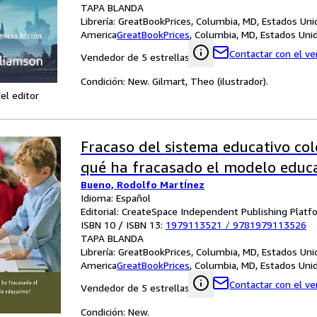
TAPA BLANDA
Librería:
GreatBookPrices, Columbia, MD, Estados Uni
America
GreatBookPrices
,
Columbia, MD, Estados Uni
Contactar con el v
Vendedor de 5 estrellas
Condición: New. Gilmart, Theo (ilustrador).
el editor
Fracaso del sistema educativo co
qué ha fracasado el modelo educ
Bueno, Rodolfo MartÍnez
Idioma: Español
Editorial: CreateSpace Independent Publishing Platf
ISBN 10 / ISBN 13:
1979113521
/
9781979113526
TAPA BLANDA
Librería:
GreatBookPrices, Columbia, MD, Estados Uni
America
GreatBookPrices
,
Columbia, MD, Estados Uni
Contactar con el v
Vendedor de 5 estrellas
Condición: New.