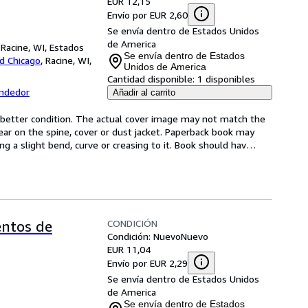
EUR 12,15
Envío por EUR 2,60
Se envía dentro de Estados Unidos
de America
Racine, WI, Estados
Se envía dentro de Estados
d Chicago
,
Racine, WI,
Unidos de America
Cantidad disponible:
1 disponibles
endedor
Añadir al carrito
r better condition. The actual cover image may not match the 
r on the spine, cover or dust jacket. Paperback book may 
g a slight bend, curve or creasing to it. Book should hav
…
CONDICIÓN
entos de
Condición: Nuevo
Nuevo
EUR 11,04
Envío por EUR 2,29
Se envía dentro de Estados Unidos
de America
Se envía dentro de Estados