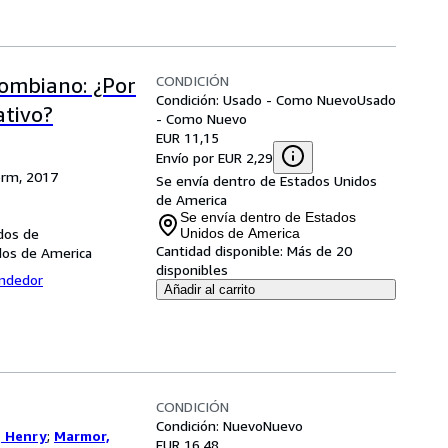
CONDICIÓN
lombiano: ¿Por
Condición: Usado - Como Nuevo
Usado
ativo?
- Como Nuevo
EUR 11,15
Envío por EUR 2,29
orm, 2017
Se envía dentro de Estados Unidos
de America
Se envía dentro de Estados
dos de
Unidos de America
Cantidad disponible:
Más de 20
dos de America
disponibles
endedor
Añadir al carrito
CONDICIÓN
Condición: Nuevo
Nuevo
, Henry
;
Marmor,
EUR 16,48