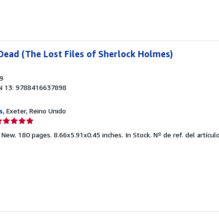
strellas
ead (The Lost Files of Sherlock Holmes)
19
N 13: 9788416637898
s
, Exeter, Reino Unido
lificación
el
 New. 180 pages. 8.66x5.91x0.45 inches. In Stock.
Nº de ref. del artíc
endedor:
e
strellas