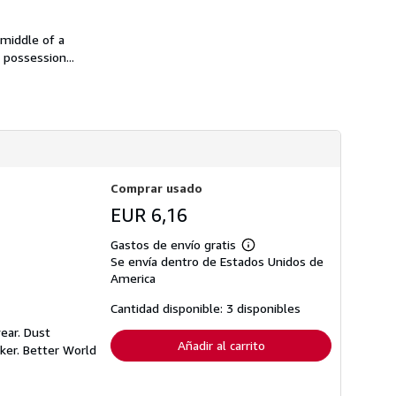
n
s
s
d
o
e
 middle of a
b
e
r
possession...
n
e
v
l
í
a
o
s
t
a
r
i
f
a
Comprar usado
s
EUR 6,16
d
e
e
Gastos de envío gratis
Más
n
Se envía dentro de Estados Unidos de
información
v
sobre
America
í
las
o
tarifas
Cantidad disponible: 3 disponibles
de
envío
ear. Dust
Añadir al carrito
ker. Better World