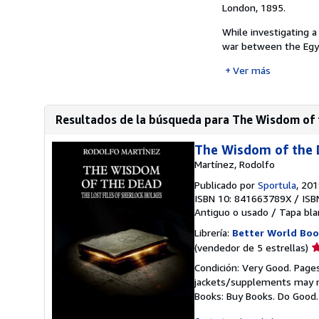
London, 1895.
While investigating a
war between the Egyp
Ver más
Resultados de la búsqueda para The Wisdom of th
The Wisdom of the D
Martínez, Rodolfo
Publicado por
Sportula
, 20
ISBN 10: 841663789X
/
ISB
Antiguo o usado
/
Tapa bla
Librería:
Better World Boo
Ca
(vendedor de 5 estrellas)
d
Condición: Very Good. Pages
v
jackets/supplements may not
5
Books: Buy Books. Do Good
d
5