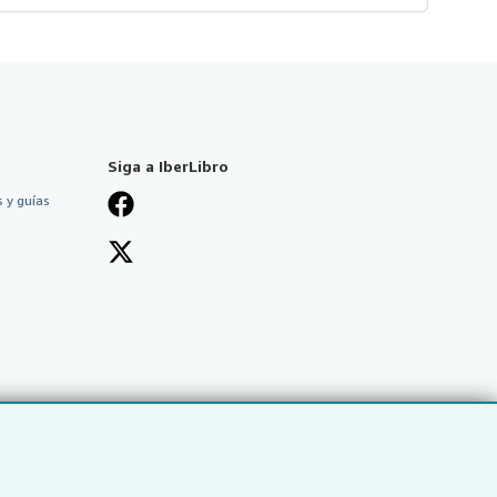
Siga a IberLibro
 y guías