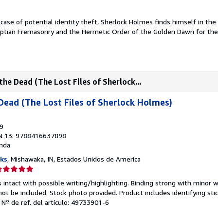
 case of potential identity theft, Sherlock Holmes finds himself in the
tian Fremasonry and the Hermetic Order of the Golden Dawn for the 
e Dead (The Lost Files of Sherlock...
ead (The Lost Files of Sherlock Holmes)
19
N 13: 9788416637898
nda
ks
, Mishawaka, IN, Estados Unidos de America
lificación
el
 intact with possible writing/highlighting. Binding strong with minor w
endedor:
 be included. Stock photo provided. Product includes identifying stic
.
Nº de ref. del artículo: 49733901-6
e