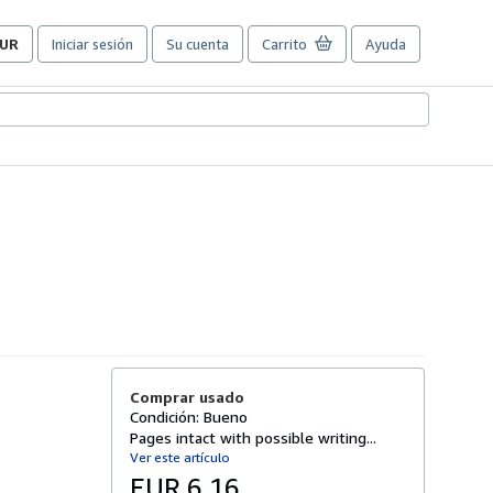
UR
Iniciar sesión
Su cuenta
Carrito
Ayuda
referencias
e
ompra
el
itio.
Comprar usado
Condición: Bueno
Pages intact with possible writing...
Ver este artículo
EUR 6,16