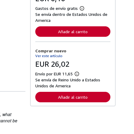
Gastos de envío gratis
M
Se envía dentro de Estados Unidos de
á
s
America
i
n
Añadir al carrito
f
o
r
m
Comprar nuevo
a
c
Ver este artículo
i
EUR 26,02
ó
n
s
Envío por EUR 11,65
M
o
Se envía de Reino Unido a Estados
á
b
s
Unidos de America
r
i
e
n
l
Añadir al carrito
f
a
o
s
r
t
m
a
, what
a
r
cannot be
c
i
i
f
ó
a