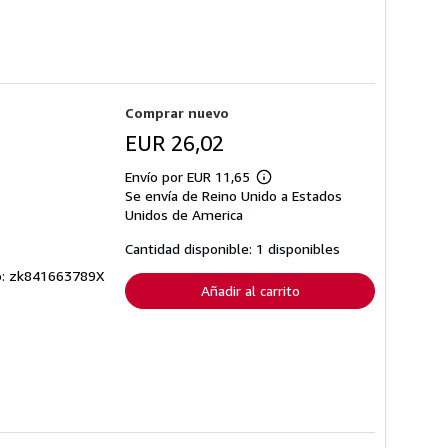
Comprar nuevo
EUR 26,02
Envío por EUR 11,65
Más
Se envía de Reino Unido a Estados
información
sobre
Unidos de America
las
tarifas
Cantidad disponible: 1 disponibles
de
envío
ulo: zk841663789X
Añadir al carrito