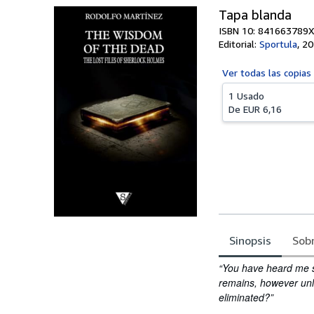
Tapa blanda
ISBN 10: 841663789X
Editorial:
Sportula
,
20
Ver todas las
copias
1 Usado
De
EUR 6,16
Sinopsis
Sobr
Sinopsis
“You have heard me s
remains, however unl
eliminated?”