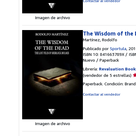
Contactar al vendedor
e
Imagen de archivo
The Wisdom of the D
Martínez, Rodolfo
Publicado por
Sportula
, 20
ISBN 10: 841663789X
/
ISB
Nuevo
/
Paperback
Librería:
Revaluation Book
Ca
(vendedor de 5 estrellas)
d
Paperback. Condición: Brand
v
5
Contactar al vendedor
d
5
e
Imagen de archivo