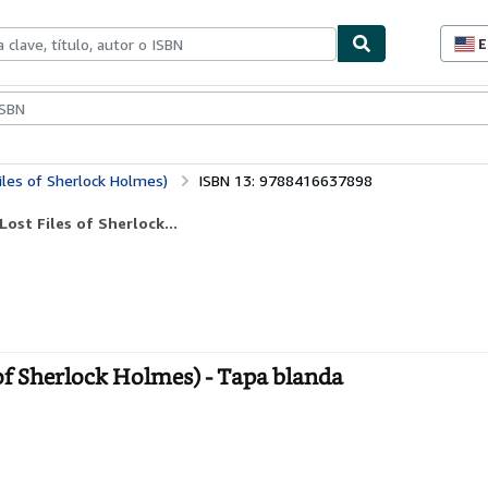
E
P
d
c
ionismo
Vendedores
Comenzar a vender
d
s
les of Sherlock Holmes)
ISBN 13: 9788416637898
ost Files of Sherlock...
of Sherlock Holmes) - Tapa blanda