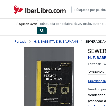
Pasar al contenido principal
IberLibro.com
Búsqueda avanzada
Colecciones
Libros antiguos
Arte y colecc
Portada
H. E. BABBITT, E. R. BAUMANN
SEWERAGE A
SEWER
H. E. BAB
Editorial:
, 
CONDICIÓN:
Guardar par
Vendido po
Vendedor d
(vendedor d