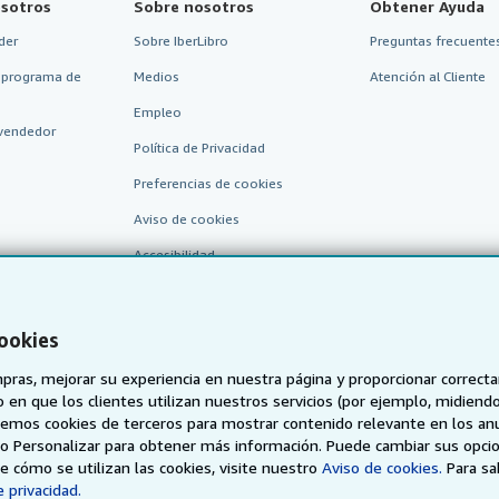
sotros
Sobre nosotros
Obtener Ayuda
der
Sobre IberLibro
Preguntas frecuentes
 programa de
Medios
Atención al Cliente
Empleo
vendedor
Política de Privacidad
Preferencias de cookies
Aviso de cookies
Accesibilidad
cookies
pras, mejorar su experiencia en nuestra página y proporcionar correc
 que los clientes utilizan nuestros servicios (por ejemplo, midiendo las
aremos cookies de terceros para mostrar contenido relevante en los an
o o Personalizar para obtener más información. Puede cambiar sus opci
AbeBooks.de
AbeBooks.fr
AbeBooks.it
AbeBooks Aus/
 cómo se utilizan las cookies, visite nuestro
Aviso de cookies.
Para s
 privacidad.
BookFinder.com