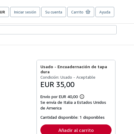
UR
Iniciar sesión
Su cuenta
Carrito
Ayuda
referencias
e
ompra
el
itio.
Usado -
Encuadernación de tapa
dura
Condición: Usado - Aceptable
EUR 35,00
Envío por EUR 40,00
Más
Se envía de Italia a Estados Unidos
información
sobre
de America
las
tarifas
Cantidad disponible:
1 disponibles
de
envío
Añadir al carrito