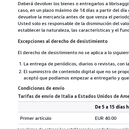
Deberá devolver los bienes o entregarlos a librisag
caso, en un plazo máximo de 14 días a partir del día
devuelve la mercancía antes de que venza el periodo
Usted solo es responsable de la disminución del valo
establecer la naturaleza, las características y el fu
Excepciones al derecho de desistimiento
El derecho de desistimiento no se aplica a lo siguien
La entrega de periódicos, diarios o revistas, con l
El suministro de contenido digital que no se propo
aceptó que podíamos empezar a entregarlo y que n
Condiciones de envío
Tarifas de envío de Italia a Estados Unidos de Am
De 5 a 15 días 
Cantidad
Tarifas
del
Primer artículo
EUR 40.00
pedido
de
envío