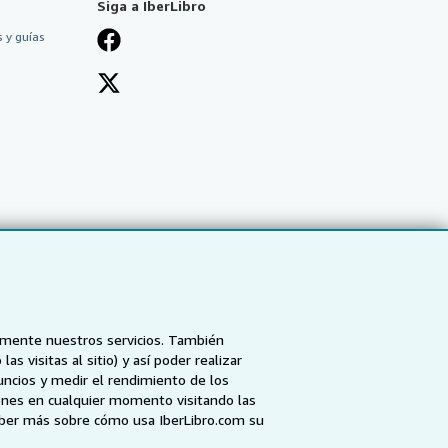
Siga a IberLibro
 y guías
tamente nuestros servicios. También
 visitas al sitio) y así poder realizar
uncios y medir el rendimiento de los
ones en cualquier momento visitando las
NZ
AbeBooks.ca
ZVAB.com
aber más sobre cómo usa IberLibro.com su