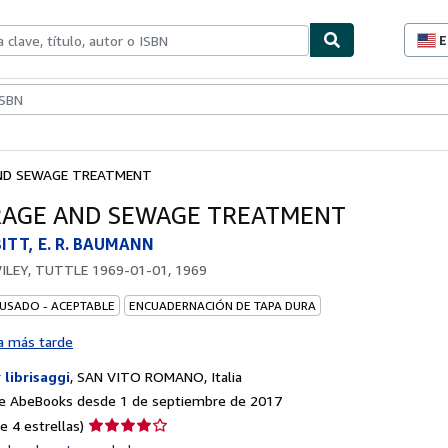
E
P
d
c
ionismo
Vendedores
Comenzar a vender
d
s
ND SEWAGE TREATMENT
AGE AND SEWAGE TREATMENT
BITT, E. R. BAUMANN
WILEY, TUTTLE 1969-01-01, 1969
 USADO - ACEPTABLE
ENCUADERNACIÓN DE TAPA DURA
a más tarde
r
librisaggi
,
SAN VITO ROMANO, Italia
e AbeBooks desde 1 de septiembre de 2017
Calificación
e 4 estrellas)
del