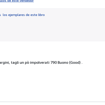
ículos de este vendedor
vendedor:
4
de
os
los ejemplares de este libro
5
estrellas
gini, tagli un pò impolverati 790 Buono (Good) .