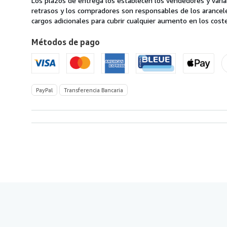
Los plazos de entrega los establecen los vendedores y varían
de
retrasos y los compradores son responsables de los arancel
Italia
cargos adicionales para cubrir cualquier aumento en los coste
a
Métodos de pago
Estados
Unidos
de
America
PayPal
Transferencia Bancaria