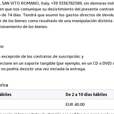
gi, SAN VITO ROMANO, Italy, +39 3336782589, sin demoras inde
 en que nos comunique su desistimiento del presente contrato
 de 14 días. Tendrá que asumir los gastos directos de devolu
r de los bienes como resultado de una manipulación distinta 
ncionamiento de los bienes.
te:
a excepción de los contratos de suscripción; y
rcione en un soporte tangible (por ejemplo, en un CD o DVD) si
o podría desistir una vez iniciada la entrega.
erica
hábiles
De 2 a 10 días hábiles
EUR 40.00