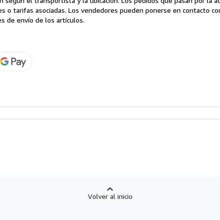
 según el transportista y la ubicación. Los pedidos que pasan por la 
es o tarifas asociadas. Los vendedores pueden ponerse en contacto co
s de envío de los artículos.
Volver al inicio