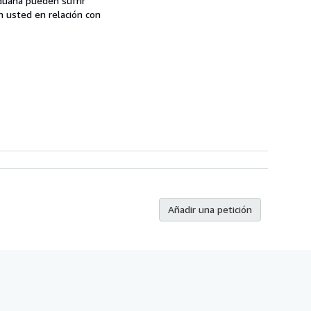
aduana pueden sufrir
n usted en relación con
Añadir una petición