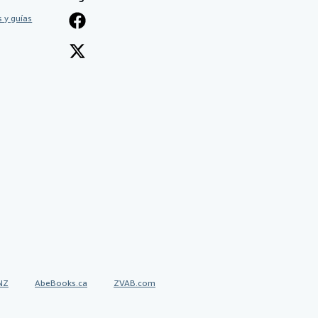
 y guías
NZ
AbeBooks.ca
ZVAB.com