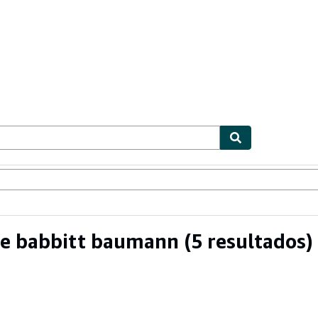
ionismo
Vendedores
Comenzar a vender
de babbitt baumann
(5 resultados)