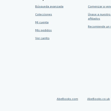
Búsqueda avanzada
Comenzar a ven
Colecciones
Únase a nuestro
afiliados
Mi cuenta
Recomiende un 
Mis pedidos
Ver carrito
AbeBooks.com
AbeBooks.co.uk