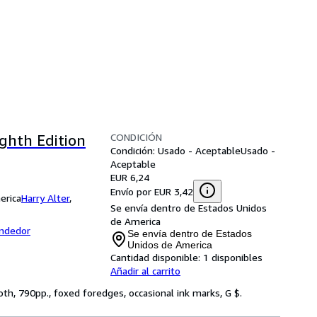
CONDICIÓN
ghth Edition
Condición: Usado - Aceptable
Usado -
Aceptable
EUR 6,24
Envío por EUR 3,42
erica
Harry Alter
,
Se envía dentro de Estados Unidos
de America
endedor
Se envía dentro de Estados
Unidos de America
Cantidad disponible:
1 disponibles
Añadir al carrito
loth, 790pp., foxed foredges, occasional ink marks, G $.