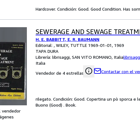
Hardcover. Condición: Good. Good Condition. Has some
SEWERAGE AND SEWAGE TREATM
H. E. BABBITT, E. R. BAUMANN
Editorial: , WILEY, TUTTLE 1969-01-01, 1969
TAPA DURA
Librería:
librisaggi, SAN VITO ROMANO, Italia
librisagg
Italia
Contactar con el v
Vendedor de 4 estrellas
rilegato. Condición: Good. Copertina un pò sporca e 
Buono (Good) . Book.
l vendedor
ágenes