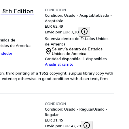
CONDICIÓN
8th Edition
Condición: Usado - Aceptable
Usado -
Aceptable
EUR 62,49
Envío por EUR 7,30
Se envía dentro de Estados Unidos
nidos de
de America
nidos de America
Se envía dentro de Estados
endedor
Unidos de America
Cantidad disponible:
1 disponibles
Añadir al carrito
n, third printing of a 1952 copyright; surplus library copy with
 exterior; otherwise in good condition with clean text, firm
CONDICIÓN
Condición: Usado - Regular
Usado -
Regular
EUR 31,45
Envío por EUR 42,29