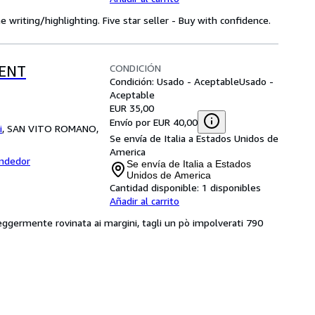
 writing/highlighting. Five star seller - Buy with confidence.
CONDICIÓN
ENT
Condición: Usado - Aceptable
Usado -
Aceptable
EUR 35,00
Envío por EUR 40,00
i
,
SAN VITO ROMANO,
Se envía de Italia a Estados Unidos de
America
endedor
Se envía de Italia a Estados
Unidos de America
Cantidad disponible:
1 disponibles
Añadir al carrito
leggermente rovinata ai margini, tagli un pò impolverati 790