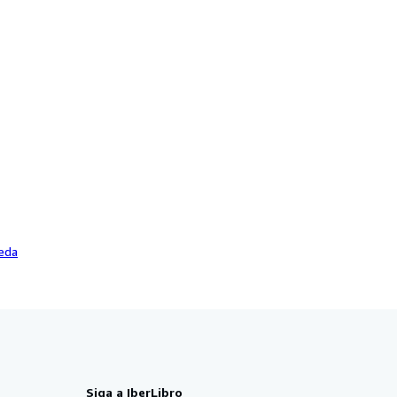
eda
Siga a IberLibro