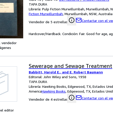
TAPA DURA
Librería:
Pulp Fiction Murwillumbah, Murwillumbah, N
Fiction Murwillumbah
,
Murwillumbah, NSW, Australia
Contactar con el v
Vendedor de 5 estrellas
Hardcover/Hardback. Condición: Fair. Good for age, 
l vendedor
ágenes
Sewerage and Sewage Treatment
Babbitt, Harold E., and E. Robert Baumann
Editorial: John Wiley and Sons, 1958
TAPA DURA
Librería:
Hawking Books, Edgewood, TX, Estados Uni
America
Hawking Books
,
Edgewood, TX, Estados Unid
Contactar con el v
Vendedor de 4 estrellas
el editor