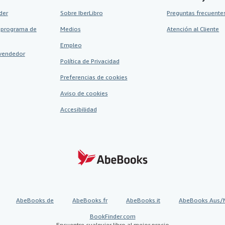
der
Sobre IberLibro
Preguntas frecuentes
 programa de
Medios
Atención al Cliente
Empleo
vendedor
Política de Privacidad
Preferencias de cookies
Aviso de cookies
Accesibilidad
AbeBooks.de
AbeBooks.fr
AbeBooks.it
AbeBooks Aus/
BookFinder.com
Encuentre cualquier libro al mejor precio