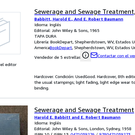
Sewerage and Sewage Treatment, 
Babbitt, Harold E., And E. Robert Baumann
Idioma: Inglés
Editorial: John Wiley & Sons, 1965
TAPA DURA
Librería:
BookDepart, Shepherdstown, WV, Estados U
America
BookDepart
,
Shepherdstown, WV, Estados U
Contactar con el v
Vendedor de 5 estrellas
el editor
Hardcover. Condición: UsedGood. Hardcover, 8th editio
the usual stampings; light fading, light edge wear to
binding.
Sewerage and Sewage Treatment
Harold E. Babbitt and E. Robert Baumann
Idioma: Inglés
Editorial: John Wiley & Sons, London, Sydney, 1958
ISBN 10 / ISBN 13:
0471039276
/
9780471039273