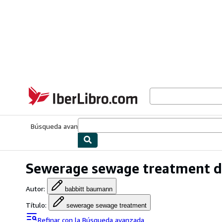
Pasar al contenido principal
IberLibro.com
Búsqueda avanzada
Colecciones
Libros antiguos
Arte y colecc
Sewerage sewage treatment 
Autor
:
babbitt baumann
Título
:
sewerage sewage treatment
Refinar con la Búsqueda avanzada