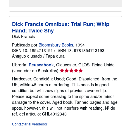
Dick Francis Omnibus: Trial Run; Whip
Hand; Twice Shy
Dick Francis
Publicado por
Bloomsbury Books
, 1994
ISBN 10: 1854713191
/
ISBN 13: 9781854713193
Antiguo o usado
/
Tapa dura
Librería:
Reuseabook
, Gloucester, GLOS, Reino Unido
Calificación
(vendedor de 5 estrellas)
del
Hardcover. Condición: Used; Good. Dispatched, from the
vendedor:
UK, within 48 hours of ordering. This book is in good
5
condition but will show signs of previous ownership.
de
Please expect some creasing to the spine and/or minor
5
damage to the cover. Aged book. Tanned pages and age
estrellas
spots, however, this will not interfere with reading.
Nº de
ref. del artículo: CHL4012343
Contactar al vendedor