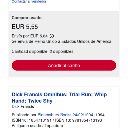
Contactar al vendedor
Comprar usado
EUR 5,55
Envío por EUR 5,84
Más
Se envía de Reino Unido a Estados Unidos de America
información
sobre
Cantidad disponible: 2 disponibles
las
tarifas
de
envío
Añadir al carrito
Dick Francis Omnibus: Trial Run; Whip
Hand; Twice Shy
Dick Francis
Publicado por
Bloomsbury Books 24/02/1994
, 1994
ISBN 10: 1854713191
/
ISBN 13: 9781854713193
Antiguo o usado
/
Tapa dura