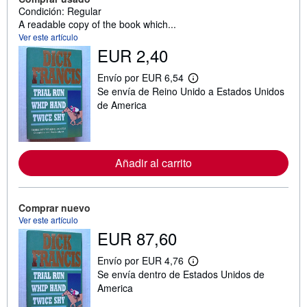
Condición: Regular
A readable copy of the book which...
Ver este artículo
EUR 2,40
Envío por EUR 6,54
M
Se envía de Reino Unido a Estados Unidos
á
s
de America
i
n
f
o
r
Añadir al carrito
m
a
c
i
ó
Comprar nuevo
n
Ver este artículo
s
EUR 87,60
o
b
r
Envío por EUR 4,76
M
e
Se envía dentro de Estados Unidos de
á
l
s
America
a
i
s
n