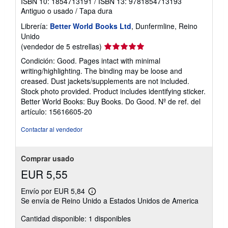
ISBN 10: 1854713191
/
ISBN 13: 9781854713193
Antiguo o usado
/
Tapa dura
Librería:
Better World Books Ltd
, Dunfermline, Reino
Unido
Calificación
(vendedor de 5 estrellas)
del
Condición: Good. Pages intact with minimal
vendedor:
writing/highlighting. The binding may be loose and
5
creased. Dust jackets/supplements are not included.
de
Stock photo provided. Product includes identifying sticker.
5
Better World Books: Buy Books. Do Good.
Nº de ref. del
estrellas
artículo: 15616605-20
Contactar al vendedor
Comprar usado
EUR 5,55
Envío por EUR 5,84
Más
Se envía de Reino Unido a Estados Unidos de America
información
sobre
Cantidad disponible: 1 disponibles
las
tarifas