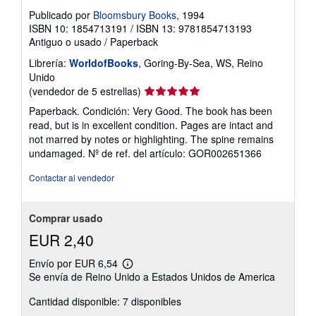
Publicado por
Bloomsbury Books
, 1994
ISBN 10: 1854713191
/
ISBN 13: 9781854713193
Antiguo o usado
/
Paperback
Librería:
WorldofBooks
, Goring-By-Sea, WS, Reino
Unido
Calificación
(vendedor de 5 estrellas)
del
Paperback. Condición: Very Good. The book has been
vendedor:
read, but is in excellent condition. Pages are intact and
5
not marred by notes or highlighting. The spine remains
de
undamaged.
Nº de ref. del artículo: GOR002651366
5
estrellas
Contactar al vendedor
Comprar usado
EUR 2,40
Envío por EUR 6,54
Más
Se envía de Reino Unido a Estados Unidos de America
información
sobre
Cantidad disponible: 7 disponibles
las
tarifas