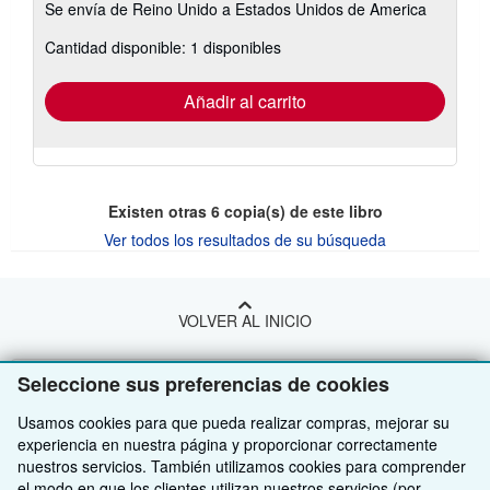
Se envía de Reino Unido a Estados Unidos de America
información
sobre
Cantidad disponible: 1 disponibles
las
tarifas
de
envío
Añadir al carrito
Existen otras
6
copia(s) de este libro
Ver todos los resultados de su búsqueda
VOLVER AL INICIO
Seleccione sus preferencias de cookies
Compre con nosotros
Usamos cookies para que pueda realizar compras, mejorar su
Venda con nosotros
Búsqueda avanzada
experiencia en nuestra página y proporcionar correctamente
Sobre nosotros
Colecciones
Comenzar a vender
nuestros servicios. También utilizamos cookies para comprender
el modo en que los clientes utilizan nuestros servicios (por