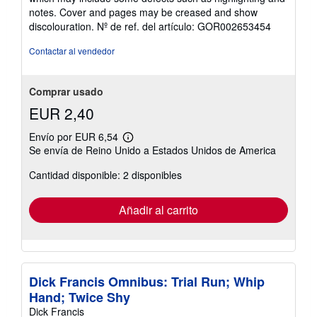
í
5
notes. Cover and pages may be creased and show
o
de
discolouration.
Nº de ref. del artículo: GOR002653454
5
estrellas
Contactar al vendedor
Comprar usado
EUR 2,40
Envío por EUR 6,54
Más
Se envía de Reino Unido a Estados Unidos de America
información
sobre
Cantidad disponible: 2 disponibles
las
tarifas
de
envío
Añadir al carrito
Dick Francis Omnibus: Trial Run; Whip
Hand; Twice Shy
Dick Francis