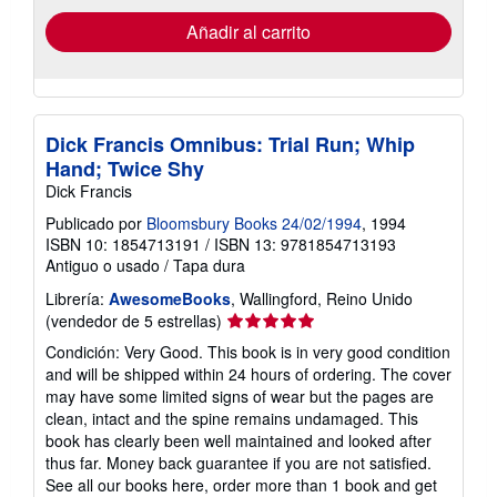
de
envío
Añadir al carrito
Dick Francis Omnibus: Trial Run; Whip
Hand; Twice Shy
Dick Francis
Publicado por
Bloomsbury Books 24/02/1994
, 1994
ISBN 10: 1854713191
/
ISBN 13: 9781854713193
Antiguo o usado
/
Tapa dura
Librería:
AwesomeBooks
, Wallingford, Reino Unido
Calificación
(vendedor de 5 estrellas)
del
Condición: Very Good. This book is in very good condition
vendedor:
and will be shipped within 24 hours of ordering. The cover
5
may have some limited signs of wear but the pages are
de
clean, intact and the spine remains undamaged. This
5
book has clearly been well maintained and looked after
estrellas
thus far. Money back guarantee if you are not satisfied.
See all our books here, order more than 1 book and get