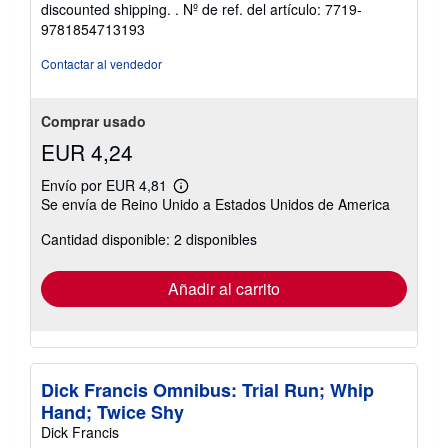
discounted shipping. .
Nº de ref. del artículo: 7719-
9781854713193
Contactar al vendedor
Comprar usado
EUR 4,24
Envío por EUR 4,81
Más
Se envía de Reino Unido a Estados Unidos de America
información
sobre
Cantidad disponible: 2 disponibles
las
tarifas
de
envío
Añadir al carrito
Dick Francis Omnibus: Trial Run; Whip
Hand; Twice Shy
Dick Francis