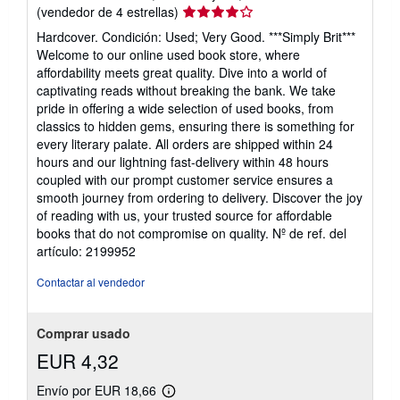
Calificación
(vendedor de 4 estrellas)
del
Hardcover. Condición: Used; Very Good. ***Simply Brit***
vendedor:
Welcome to our online used book store, where
4
affordability meets great quality. Dive into a world of
de
captivating reads without breaking the bank. We take
5
pride in offering a wide selection of used books, from
estrellas
classics to hidden gems, ensuring there is something for
every literary palate. All orders are shipped within 24
hours and our lightning fast-delivery within 48 hours
coupled with our prompt customer service ensures a
smooth journey from ordering to delivery. Discover the joy
of reading with us, your trusted source for affordable
books that do not compromise on quality.
Nº de ref. del
artículo: 2199952
Contactar al vendedor
Comprar usado
EUR 4,32
Envío por EUR 18,66
Más