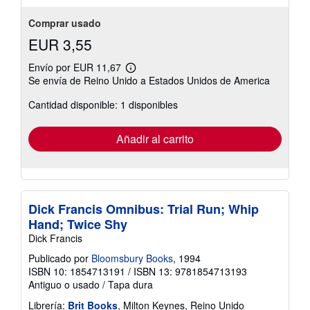
Comprar usado
EUR 3,55
Envío por EUR 11,67
Más
Se envía de Reino Unido a Estados Unidos de America
información
sobre
Cantidad disponible: 1 disponibles
las
tarifas
de
envío
Añadir al carrito
Dick Francis Omnibus: Trial Run; Whip
Hand; Twice Shy
Dick Francis
Publicado por
Bloomsbury Books
, 1994
ISBN 10: 1854713191
/
ISBN 13: 9781854713193
Antiguo o usado
/
Tapa dura
Librería:
Brit Books
, Milton Keynes, Reino Unido