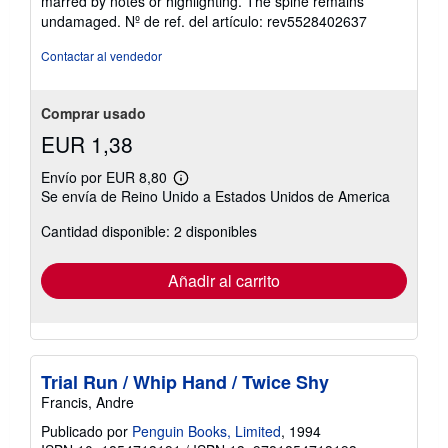
marred by notes or highlighting. The spine remains
5
undamaged.
Nº de ref. del artículo: rev5528402637
estrellas
Contactar al vendedor
Comprar usado
EUR 1,38
Envío por EUR 8,80
Más
Se envía de Reino Unido a Estados Unidos de America
información
sobre
Cantidad disponible: 2 disponibles
las
tarifas
de
envío
Añadir al carrito
Trial Run / Whip Hand / Twice Shy
Francis, Andre
Publicado por
Penguin Books, Limited
, 1994