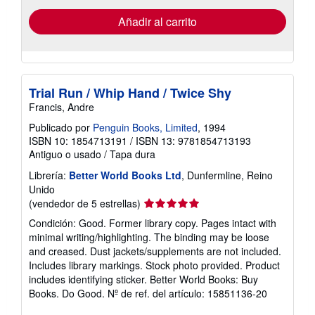
de
envío
Añadir al carrito
Trial Run / Whip Hand / Twice Shy
Francis, Andre
Publicado por
Penguin Books, Limited
, 1994
ISBN 10: 1854713191
/
ISBN 13: 9781854713193
Antiguo o usado
/
Tapa dura
Librería:
Better World Books Ltd
, Dunfermline, Reino
Unido
Calificación
(vendedor de 5 estrellas)
del
Condición: Good. Former library copy. Pages intact with
vendedor:
minimal writing/highlighting. The binding may be loose
5
and creased. Dust jackets/supplements are not included.
de
Includes library markings. Stock photo provided. Product
5
includes identifying sticker. Better World Books: Buy
estrellas
Books. Do Good.
Nº de ref. del artículo: 15851136-20