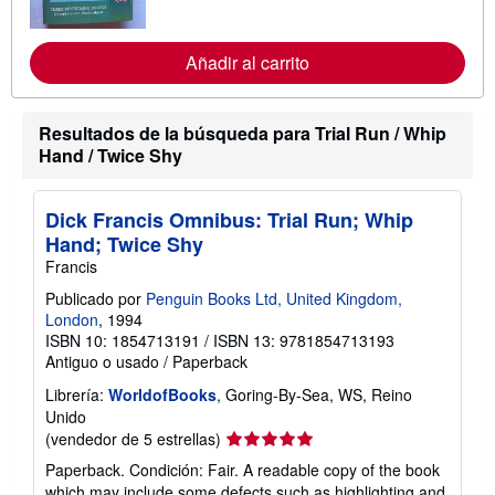
t
f
a
o
r
r
i
Añadir al carrito
m
f
a
a
c
s
i
d
Resultados de la búsqueda para Trial Run / Whip
ó
e
n
Hand / Twice Shy
e
s
n
o
v
b
í
Dick Francis Omnibus: Trial Run; Whip
r
o
e
Hand; Twice Shy
l
Francis
a
s
Publicado por
Penguin Books Ltd, United Kingdom,
t
a
London
, 1994
r
ISBN 10: 1854713191
/
ISBN 13: 9781854713193
i
Antiguo o usado
/
Paperback
f
a
Librería:
WorldofBooks
, Goring-By-Sea, WS, Reino
s
d
Unido
e
Calificación
(vendedor de 5 estrellas)
e
del
n
Paperback. Condición: Fair. A readable copy of the book
vendedor:
v
which may include some defects such as highlighting and