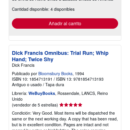
sobre
Cantidad disponible: 4 disponibles
las
tarifas
de
envío
Añadir al carrito
Dick Francis Omnibus: Trial Run; Whip
Hand; Twice Shy
Dick Francis
Publicado por
Bloomsbury Books
, 1994
ISBN 10: 1854713191
/
ISBN 13: 9781854713193
Antiguo o usado
/
Tapa dura
Librería:
WeBuyBooks
, Rossendale, LANCS, Reino
Unido
Calificación
(vendedor de 5 estrellas)
del
Condición: Very Good. Most items will be dispatched the
vendedor:
same or the next working day. A copy that has been read,
5
but is in excellent condition. Pages are intact and not
de