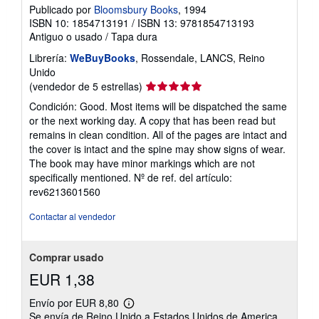
Publicado por
Bloomsbury Books
, 1994
ISBN 10: 1854713191
/
ISBN 13: 9781854713193
Antiguo o usado
/
Tapa dura
Librería:
WeBuyBooks
, Rossendale, LANCS, Reino
Unido
Calificación
(vendedor de 5 estrellas)
del
Condición: Good. Most items will be dispatched the same
vendedor:
or the next working day. A copy that has been read but
5
remains in clean condition. All of the pages are intact and
de
the cover is intact and the spine may show signs of wear.
5
The book may have minor markings which are not
estrellas
specifically mentioned.
Nº de ref. del artículo:
rev6213601560
Contactar al vendedor
Comprar usado
EUR 1,38
Envío por EUR 8,80
Más
Se envía de Reino Unido a Estados Unidos de America
información