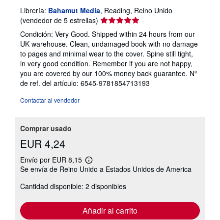
Librería:
Bahamut Media
, Reading, Reino Unido
Calificación
(vendedor de 5 estrellas)
del
Condición: Very Good. Shipped within 24 hours from our
vendedor:
UK warehouse. Clean, undamaged book with no damage
5
to pages and minimal wear to the cover. Spine still tight,
de
in very good condition. Remember if you are not happy,
5
you are covered by our 100% money back guarantee.
Nº
estrellas
de ref. del artículo: 6545-9781854713193
Contactar al vendedor
Comprar usado
EUR 4,24
Envío por EUR 8,15
Más
Se envía de Reino Unido a Estados Unidos de America
información
sobre
Cantidad disponible: 2 disponibles
las
tarifas
de
envío
Añadir al carrito