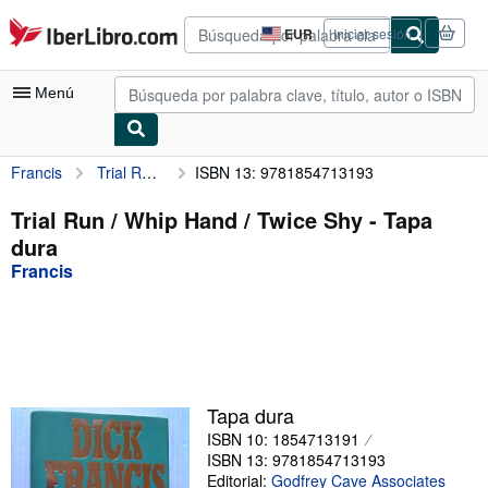
Pasar al contenido principal
IberLibro.com
EUR
Iniciar sesión
Preferencias
de
compra
Menú
del
sitio.
Francis
Trial Run / Whip Hand / Twice Shy
ISBN 13: 9781854713193
Mi cuenta
Consultar mis pedidos
Trial Run / Whip Hand / Twice Shy - Tapa
dura
Búsqueda avanzada
Francis
Colecciones
Libros antiguos
Arte y coleccionismo
Vendedores
Tapa dura
ISBN 10: 1854713191
Comenzar a vender
ISBN 13: 9781854713193
Ayuda
Editorial:
Godfrey Cave Associates