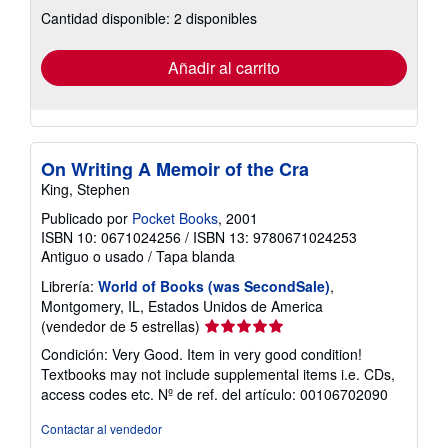
sobre
Cantidad disponible: 2 disponibles
las
tarifas
de
envío
Añadir al carrito
On Writing A Memoir of the Cra
King, Stephen
Publicado por
Pocket Books
, 2001
ISBN 10: 0671024256
/
ISBN 13: 9780671024253
Antiguo o usado
/
Tapa blanda
Librería:
World of Books (was SecondSale)
,
Montgomery, IL, Estados Unidos de America
Calificación
(vendedor de 5 estrellas)
del
Condición: Very Good. Item in very good condition!
vendedor:
Textbooks may not include supplemental items i.e. CDs,
5
access codes etc.
Nº de ref. del artículo: 00106702090
de
5
Contactar al vendedor
estrellas