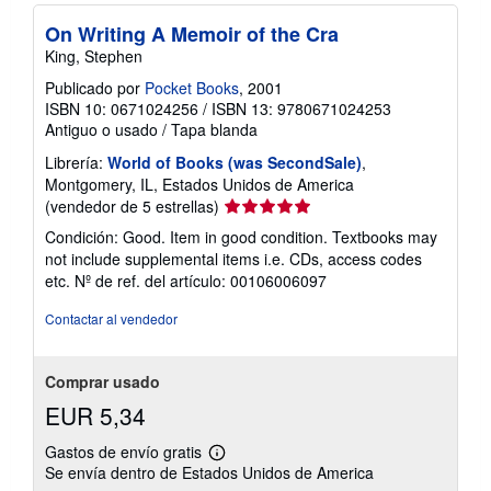
On Writing A Memoir of the Cra
King, Stephen
Publicado por
Pocket Books
, 2001
ISBN 10: 0671024256
/
ISBN 13: 9780671024253
Antiguo o usado
/
Tapa blanda
Librería:
World of Books (was SecondSale)
,
Montgomery, IL, Estados Unidos de America
Calificación
(vendedor de 5 estrellas)
del
Condición: Good. Item in good condition. Textbooks may
vendedor:
not include supplemental items i.e. CDs, access codes
5
etc.
Nº de ref. del artículo: 00106006097
de
5
Contactar al vendedor
estrellas
Comprar usado
EUR 5,34
Gastos de envío gratis
Más
Se envía dentro de Estados Unidos de America
información