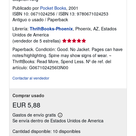
Publicado por
Pocket Books
, 2001
ISBN 10: 0671024256
/
ISBN 13: 9780671024253
Antiguo o usado
/
Paperback
Librería:
ThriftBooks-Phoenix
, Phoenix, AZ, Estados
Unidos de America
Calificación
(vendedor de 5 estrellas)
del
Paperback. Condición: Good. No Jacket. Pages can have
vendedor:
notes/highlighting. Spine may show signs of wear. ~
5
ThriftBooks: Read More, Spend Less.
Nº de ref. del
de
artículo: G0671024256I3N00
5
estrellas
Contactar al vendedor
Comprar usado
EUR 5,88
Gastos de envío gratis
Más
Se envía dentro de Estados Unidos de America
información
sobre
Cantidad disponible: 10 disponibles
las
tarifas