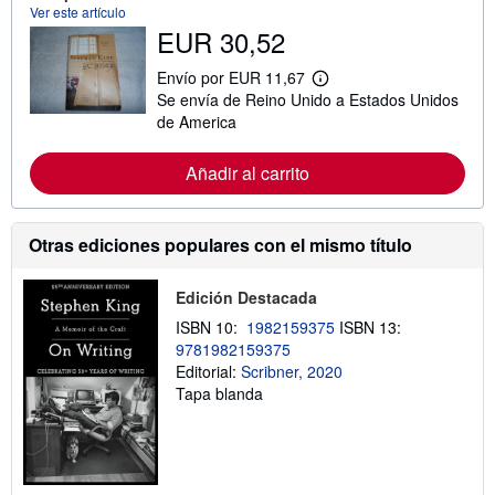
Ver este artículo
i
EUR 30,52
ó
n
s
Envío por EUR 11,67
o
M
Se envía de Reino Unido a Estados Unidos
b
á
r
s
de America
e
i
l
n
a
f
Añadir al carrito
s
o
t
r
a
m
r
a
Otras ediciones populares con el mismo título
i
c
f
i
a
ó
Edición Destacada
s
n
d
s
ISBN 10:
1982159375
ISBN 13:
e
o
e
9781982159375
b
n
r
Editorial:
Scribner, 2020
v
e
Tapa blanda
í
l
o
a
s
t
a
r