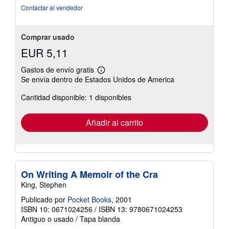
Contactar al vendedor
Comprar usado
EUR 5,11
Gastos de envío gratis
Más
Se envía dentro de Estados Unidos de America
información
sobre
Cantidad disponible: 1 disponibles
las
tarifas
de
envío
Añadir al carrito
On Writing A Memoir of the Cra
King, Stephen
Publicado por
Pocket Books
, 2001
ISBN 10: 0671024256
/
ISBN 13: 9780671024253
Antiguo o usado
/
Tapa blanda