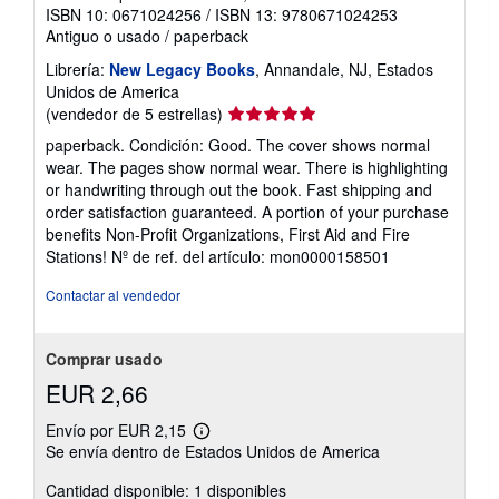
ISBN 10: 0671024256
/
ISBN 13: 9780671024253
Antiguo o usado
/
paperback
Librería:
New Legacy Books
, Annandale, NJ, Estados
Unidos de America
Calificación
(vendedor de 5 estrellas)
del
paperback. Condición: Good. The cover shows normal
vendedor:
wear. The pages show normal wear. There is highlighting
5
or handwriting through out the book. Fast shipping and
de
order satisfaction guaranteed. A portion of your purchase
5
benefits Non-Profit Organizations, First Aid and Fire
estrellas
Stations!
Nº de ref. del artículo: mon0000158501
Contactar al vendedor
Comprar usado
EUR 2,66
Envío por EUR 2,15
Más
Se envía dentro de Estados Unidos de America
información
sobre
Cantidad disponible: 1 disponibles
las