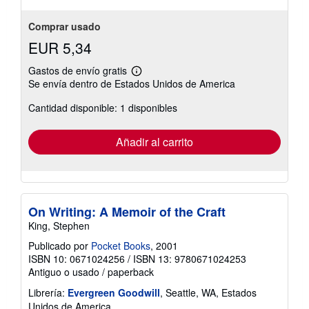
Comprar usado
EUR 5,34
Gastos de envío gratis
Más
Se envía dentro de Estados Unidos de America
información
sobre
Cantidad disponible: 1 disponibles
las
tarifas
de
envío
Añadir al carrito
On Writing: A Memoir of the Craft
King, Stephen
Publicado por
Pocket Books
, 2001
ISBN 10: 0671024256
/
ISBN 13: 9780671024253
Antiguo o usado
/
paperback
Librería:
Evergreen Goodwill
, Seattle, WA, Estados
Unidos de America