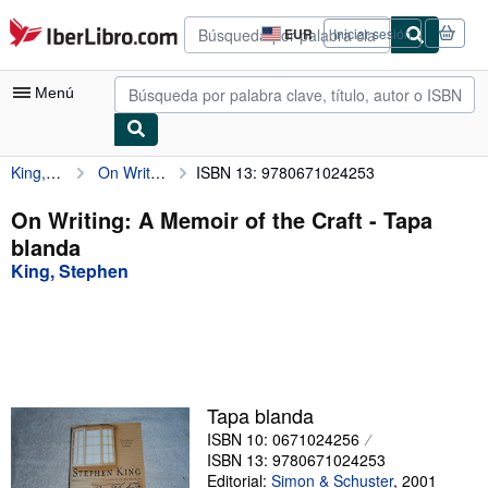
Pasar al contenido principal
IberLibro.com
EUR
Iniciar sesión
Preferencias
de
compra
Menú
del
sitio.
King, Stephen
On Writing: A Memoir of the Craft
ISBN 13: 9780671024253
Mi cuenta
Consultar mis pedidos
On Writing: A Memoir of the Craft - Tapa
blanda
Búsqueda avanzada
King, Stephen
Colecciones
Libros antiguos
Arte y coleccionismo
Vendedores
Tapa blanda
ISBN 10: 0671024256
Comenzar a vender
ISBN 13: 9780671024253
Ayuda
Editorial:
Simon & Schuster
,
2001