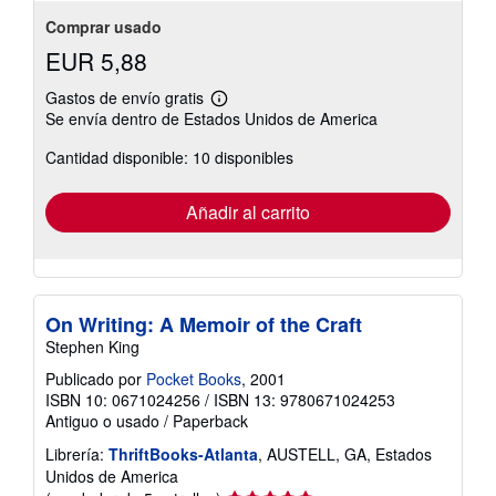
Comprar usado
EUR 5,88
Gastos de envío gratis
Más
Se envía dentro de Estados Unidos de America
información
sobre
Cantidad disponible: 10 disponibles
las
tarifas
de
envío
Añadir al carrito
On Writing: A Memoir of the Craft
Stephen King
Publicado por
Pocket Books
, 2001
ISBN 10: 0671024256
/
ISBN 13: 9780671024253
Antiguo o usado
/
Paperback
Librería:
ThriftBooks-Atlanta
, AUSTELL, GA, Estados
Unidos de America