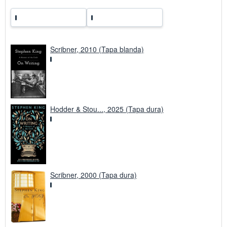
i
f
a
s
d
e
e
Scribner, 2010 (Tapa blanda)
n
v
í
o
Hodder & Stou..., 2025 (Tapa dura)
Scribner, 2000 (Tapa dura)