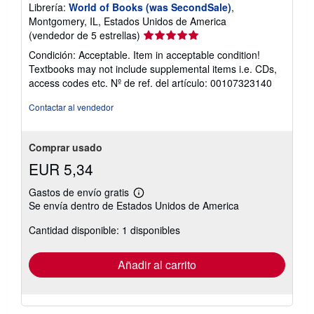
Librería:
World of Books (was SecondSale)
,
Montgomery, IL, Estados Unidos de America
Calificación
(vendedor de 5 estrellas)
del
Condición: Acceptable. Item in acceptable condition!
vendedor:
Textbooks may not include supplemental items i.e. CDs,
5
access codes etc.
Nº de ref. del artículo: 00107323140
de
5
Contactar al vendedor
estrellas
Comprar usado
EUR 5,34
Gastos de envío gratis
Más
Se envía dentro de Estados Unidos de America
información
sobre
Cantidad disponible: 1 disponibles
las
tarifas
de
envío
Añadir al carrito