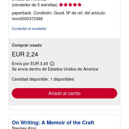
Calificación
(vendedor de 5 estrellas)
del
paperback. Condición: Good.
Nº de ref. del artículo:
vendedor:
mon0000372366
5
de
Contactar al vendedor
5
estrellas
Comprar usado
EUR 2,24
Envío por EUR 3,45
Más
Se envía dentro de Estados Unidos de America
información
sobre
Cantidad disponible: 1 disponibles
las
tarifas
de
envío
Añadir al carrito
On Writing: A Memoir of the Craft
Stephen King