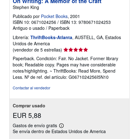
On Writing: A Memoir of the Craft
Stephen King
Publicado por
Pocket Books
, 2001
ISBN 10: 0671024256
/
ISBN 13: 9780671024253
Antiguo o usado
/
Paperback
Librería:
ThriftBooks-Atlanta
, AUSTELL, GA, Estados
Unidos de America
Calificación
(vendedor de 5 estrellas)
del
Paperback. Condición: Fair. No Jacket. Former library
vendedor:
book; Readable copy. Pages may have considerable
5
notes/highlighting. ~ ThriftBooks: Read More, Spend
de
Less.
Nº de ref. del artículo: G0671024256I5N10
5
estrellas
Contactar al vendedor
Comprar usado
EUR 5,88
Gastos de envío gratis
Más
Se envía dentro de Estados Unidos de America
información
sobre