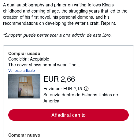
Sinopsis
A dual autobiography and primer on writing follows King's
childhood and coming of age, the struggling years that led to the
creation of his first novel, his personal demons, and his
recommendations on developing the writer's craft. Reprint.
"Sinopsis" puede pertenecer a otra edición de este libro.
Comprar usado
Condición: Aceptable
The cover shows normal wear. The...
Ver este artículo
EUR 2,66
Envío por EUR 2,15
M
Se envía dentro de Estados Unidos de
á
s
America
i
n
f
Añadir al carrito
o
r
m
a
Comprar nuevo
c