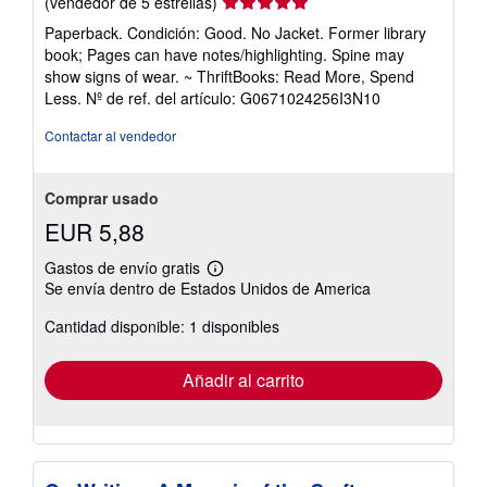
Calificación
(vendedor de 5 estrellas)
del
Paperback. Condición: Good. No Jacket. Former library
vendedor:
book; Pages can have notes/highlighting. Spine may
5
show signs of wear. ~ ThriftBooks: Read More, Spend
de
Less.
Nº de ref. del artículo: G0671024256I3N10
5
estrellas
Contactar al vendedor
Comprar usado
EUR 5,88
Gastos de envío gratis
Más
Se envía dentro de Estados Unidos de America
información
sobre
Cantidad disponible: 1 disponibles
las
tarifas
de
envío
Añadir al carrito