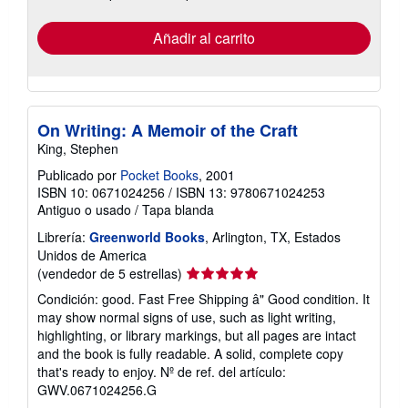
tarifas
de
envío
Añadir al carrito
On Writing: A Memoir of the Craft
King, Stephen
Publicado por
Pocket Books
, 2001
ISBN 10: 0671024256
/
ISBN 13: 9780671024253
Antiguo o usado
/
Tapa blanda
Librería:
Greenworld Books
, Arlington, TX, Estados
Unidos de America
Calificación
(vendedor de 5 estrellas)
del
Condición: good. Fast Free Shipping â" Good condition. It
vendedor:
may show normal signs of use, such as light writing,
5
highlighting, or library markings, but all pages are intact
de
and the book is fully readable. A solid, complete copy
5
that's ready to enjoy.
Nº de ref. del artículo:
estrellas
GWV.0671024256.G