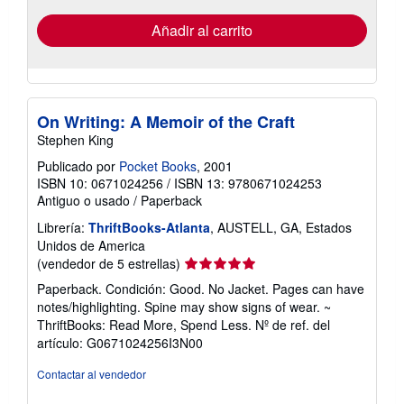
de
envío
Añadir al carrito
On Writing: A Memoir of the Craft
Stephen King
Publicado por
Pocket Books
, 2001
ISBN 10: 0671024256
/
ISBN 13: 9780671024253
Antiguo o usado
/
Paperback
Librería:
ThriftBooks-Atlanta
, AUSTELL, GA, Estados
Unidos de America
Calificación
(vendedor de 5 estrellas)
del
Paperback. Condición: Good. No Jacket. Pages can have
vendedor:
notes/highlighting. Spine may show signs of wear. ~
5
ThriftBooks: Read More, Spend Less.
Nº de ref. del
de
artículo: G0671024256I3N00
5
estrellas
Contactar al vendedor