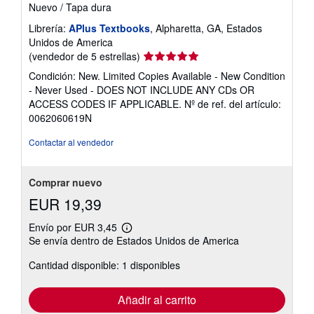
Nuevo
/
Tapa dura
Librería:
APlus Textbooks
, Alpharetta, GA, Estados
Unidos de America
Calificación
(vendedor de 5 estrellas)
del
Condición: New. Limited Copies Available - New Condition
vendedor:
- Never Used - DOES NOT INCLUDE ANY CDs OR
5
ACCESS CODES IF APPLICABLE.
Nº de ref. del artículo:
de
0062060619N
5
estrellas
Contactar al vendedor
Comprar nuevo
EUR 19,39
Envío por EUR 3,45
Más
Se envía dentro de Estados Unidos de America
información
sobre
Cantidad disponible: 1 disponibles
las
tarifas
de
envío
Añadir al carrito