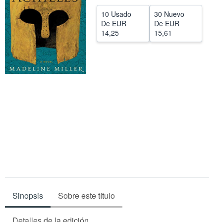
CERRAR
10 Usado
30 Nuevo
De
EUR
De
EUR
14,25
15,61
Sinopsis
Sobre este título
Detalles de la edición