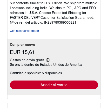
5
but contents similar to U.S. Edition. We ship from multiple
de
Locations including India, We ship to PO , APO and FPO
5
adresses in U.S.A. Choose Expedited Shipping for
estrellas
FASTER DELIVERY.Customer Satisfaction Guaranteed.
Nº de ref. del artículo: IN2#9789389000221
Contactar al vendedor
Comprar nuevo
EUR 15,61
Gastos de envío gratis
Más
Se envía dentro de Estados Unidos de America
información
sobre
Cantidad disponible: 5 disponibles
las
tarifas
de
envío
Añadir al carrito