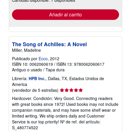
Cantidad disponible: 1 disponibles
tarifas
de
envío
Añadir al carrito
The Song of Achilles: A Novel
Miller, Madeline
Publicado por
Ecco
, 2012
ISBN 10: 0062060619
/
ISBN 13: 9780062060617
Antiguo o usado
/
Tapa dura
Librería:
HPB Inc.
, Dallas, TX, Estados Unidos de
America
Calificación
(vendedor de 5 estrellas)
del
Hardcover. Condición: Very Good. Connecting readers
vendedor:
with great books since 1972! Used books may not include
5
companion materials, and may have some shelf wear or
de
limited writing. We ship orders daily and Customer
5
Service is our top priority!
Nº de ref. del artículo:
estrellas
S_480774522