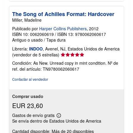
The Song of Achilles Format: Hardcover
Miller, Madeline
Publicado por
Harper Collins Publishers
, 2012
ISBN 10: 0062060619
/
ISBN 13: 9780062060617
Antiguo o usado
/
Tapa dura
Librería:
INDOO
, Avenel, NJ, Estados Unidos de America
Calificación
(vendedor de 5 estrellas)
del
Condición: As New. Unread copy in mint condition.
Nº de
vendedor:
ref. del artículo: TN9780062060617
5
de
Contactar al vendedor
5
estrellas
Comprar usado
EUR 23,60
Gastos de envío gratis
Más
Se envía dentro de Estados Unidos de America
información
sobre
Cantidad disponible: Más de 20 disponibles
las