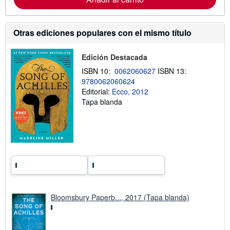
d
c
e
i
e
ó
n
n
Otras ediciones populares con el mismo título
v
s
í
o
o
b
Edición Destacada
r
e
ISBN 10:
0062060627
ISBN 13:
l
9780062060624
a
Editorial:
Ecco, 2012
s
t
Tapa blanda
a
r
i
f
a
s
d
e
e
n
v
í
Bloomsbury Paperb..., 2017 (Tapa blanda)
o