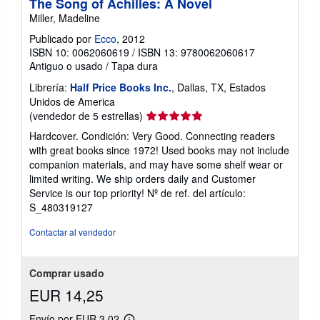
The Song of Achilles: A Novel
Miller, Madeline
Publicado por
Ecco
, 2012
ISBN 10: 0062060619
/
ISBN 13: 9780062060617
Antiguo o usado
/
Tapa dura
Librería:
Half Price Books Inc.
, Dallas, TX, Estados
Unidos de America
Calificación
(vendedor de 5 estrellas)
del
Hardcover. Condición: Very Good. Connecting readers
vendedor:
with great books since 1972! Used books may not include
5
companion materials, and may have some shelf wear or
de
limited writing. We ship orders daily and Customer
5
Service is our top priority!
Nº de ref. del artículo:
estrellas
S_480319127
Contactar al vendedor
Comprar usado
EUR 14,25
Envío por EUR 3,02