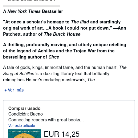
Sinopsis
A
New York Times
Bestseller
"At once a scholar’s homage to
The Iliad
and startlingly
original work of art….A book I could not put down." —Ann
Patchett, author of
The Dutch House
A thrilling, profoundly moving, and utterly unique retelling
of the legend of Achilles and the Trojan War from the
bestselling author of
Circe
A tale of gods, kings, immortal fame, and the human heart,
The
Song of Achilles
is a dazzling literary feat that brilliantly
reimagines Homer's enduring masterwork,
The...
Ver más
Comprar usado
Condición: Bueno
Connecting readers with great books...
Ver este artículo
EUR 14,25