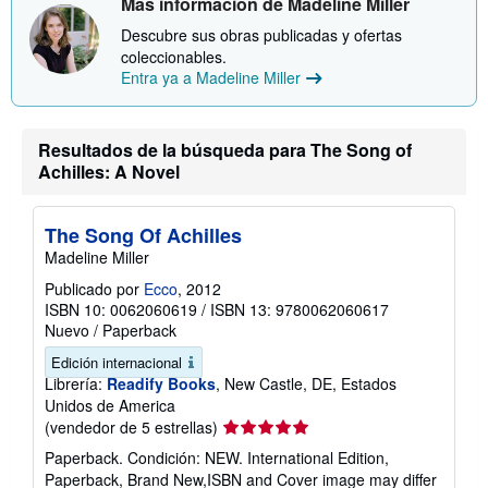
Más información de Madeline Miller
Descubre sus obras publicadas y ofertas
coleccionables.
Entra ya a Madeline Miller
Resultados de la búsqueda para The Song of
Achilles: A Novel
The Song Of Achilles
Madeline Miller
Publicado por
Ecco
, 2012
ISBN 10: 0062060619
/
ISBN 13: 9780062060617
Nuevo
/
Paperback
Edición internacional
Librería:
Readify Books
, New Castle, DE, Estados
Unidos de America
Calificación
(vendedor de 5 estrellas)
del
Paperback. Condición: NEW. International Edition,
vendedor:
Paperback, Brand New,ISBN and Cover image may differ