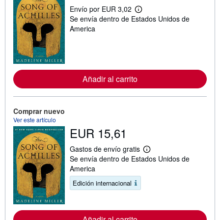
Envío por EUR 3,02
M
Se envía dentro de Estados Unidos de
á
s
America
i
n
f
o
r
m
Añadir al carrito
a
c
i
ó
n
Comprar nuevo
s
Ver este artículo
o
EUR 15,61
b
r
e
Gastos de envío gratis
l
M
Se envía dentro de Estados Unidos de
a
á
s
s
America
t
i
a
n
Edición internacional
r
f
i
o
f
r
a
m
Añadir al carrito
s
a