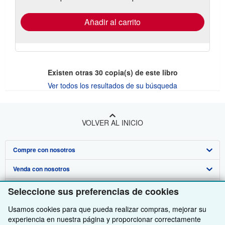
tarifas
de
envío
Añadir al carrito
Existen otras
30
copia(s) de este libro
Ver todos los resultados de su búsqueda
VOLVER AL INICIO
Compre con nosotros
Venda con nosotros
Búsqueda avanzada
Sobre nosotros
Colecciones
Comenzar a vender
Seleccione sus preferencias de cookies
Obtener Ayuda
Mi cuenta
Únase a nuestro programa de afiliados
Sobre IberLibro
Usamos cookies para que pueda realizar compras, mejorar su
experiencia en nuestra página y proporcionar correctamente