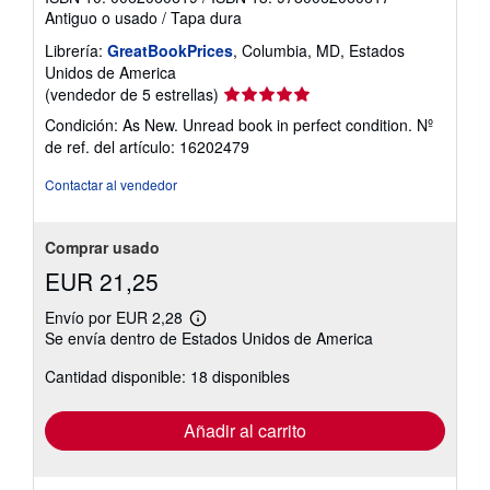
Antiguo o usado
/
Tapa dura
Librería:
GreatBookPrices
, Columbia, MD, Estados
Unidos de America
Calificación
(vendedor de 5 estrellas)
del
Condición: As New. Unread book in perfect condition.
Nº
vendedor:
de ref. del artículo: 16202479
5
de
Contactar al vendedor
5
estrellas
Comprar usado
EUR 21,25
Envío por EUR 2,28
Más
Se envía dentro de Estados Unidos de America
información
sobre
Cantidad disponible: 18 disponibles
las
tarifas
de
envío
Añadir al carrito