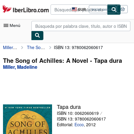
Pasar al contenido principal
IberLibro.com
EUR
Iniciar sesión
Preferencias
de
compra
Menú
del
sitio.
Miller, Madeline
The Song of Achilles: A Novel
ISBN 13: 9780062060617
Mi cuenta
Consultar mis pedidos
The Song of Achilles: A Novel - Tapa dura
Miller, Madeline
Búsqueda avanzada
Colecciones
Libros antiguos
Arte y coleccionismo
Tapa dura
Vendedores
ISBN 10: 0062060619
ISBN 13: 9780062060617
Comenzar a vender
Editorial:
Ecco
,
2012
Ayuda