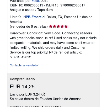
Publicado por
Ecco
, 2012
ISBN 10: 0062060619
/
ISBN 13: 9780062060617
Antiguo o usado
/
Tapa dura
Librería:
HPB-Emerald
, Dallas, TX, Estados Unidos de
America
Calificación
(vendedor de 5 estrellas)
del
Hardcover. Condición: Very Good. Connecting readers
vendedor:
with great books since 1972! Used books may not include
5
companion materials, and may have some shelf wear or
de
limited writing. We ship orders daily and Customer
5
Service is our top priority!
Nº de ref. del artículo:
estrellas
S_481042612
Contactar al vendedor
Comprar usado
EUR 14,25
Envío por EUR 3,24
Más
Se envía dentro de Estados Unidos de America
información
sobre
las