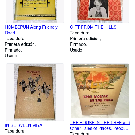
HOMESPUN Along Friendly
GIFT FROM THE HILLS
Road
Tapa dura
Tapa dura
Primera edición
Primera edición
Firmado
Firmado
Usado
Usado
THE HOUSE IN THE TREE and
IN-BETWEEN MIYA
Other Tales of Places, People
Tapa dura
and Things
Tapa dura