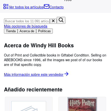
Colecciones
Ver todos los artículos
Contacto
Libros antiguos
Arte y coleccionismo
Más opciones de búsqueda
Vendedores
Tienda
Acerca de
Políticas
Comenzar a vender
Acerca de Windy Hill Books
Ayuda
CERRAR
Out of Print and Collectible books in Giftabel Condition. Selling on
ABEBOOKS since 1996, all the images we post of of our books
are of that specific copy.
Más información sobre este
vendedor
Añadido recientemente