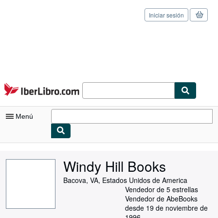
Iniciar sesión
Pasar al contenido principal
IberLibro.com
Menú
Mi cuenta
Windy Hill Books
Consultar mis pedidos
Bacova, VA, Estados Unidos de America
Cerrar sesión
Vendedor de 5 estrellas
Vendedor de AbeBooks
Búsqueda avanzada
desde 19 de noviembre de
1996