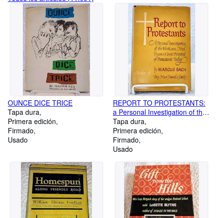
OUNCE DICE TRICE
REPORT TO PROTESTANTS:
Tapa dura
a Personal Investigation of the
Primera edición
Weakness, Need, Vision and
Tapa dura
Firmado
Great Potential of Protestants
Primera edición
Usado
Today
Firmado
Usado