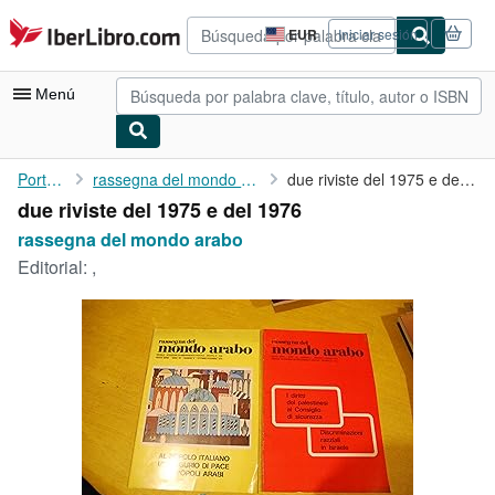
Pasar al contenido principal
IberLibro.com
EUR
Iniciar sesión
Preferencias
de
compra
Menú
del
sitio.
Mi cuenta
Portada
rassegna del mondo arabo
due riviste del 1975 e del 1976
due riviste del 1975 e del 1976
Consultar mis pedidos
rassegna del mondo arabo
Búsqueda avanzada
Editorial:
,
Colecciones
Libros antiguos
Arte y coleccionismo
Vendedores
Comenzar a vender
Ayuda