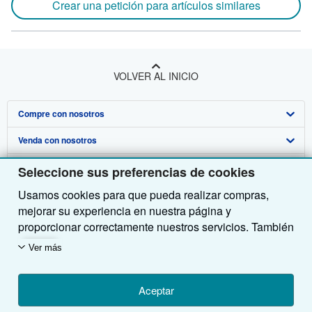
Crear una petición para artículos similares
VOLVER AL INICIO
Compre con nosotros
Venda con nosotros
Búsqueda avanzada
Sobre nosotros
Colecciones
Comenzar a vender
Seleccione sus preferencias de cookies
Usamos cookies para que pueda realizar compras,
Obtener Ayuda
Mi cuenta
Únase a nuestro programa de afiliados
Sobre IberLibro
mejorar su experiencia en nuestra página y
Otras compañías de AbeBooks
Mis pedidos
Recomiende un vendedor
Medios
Preguntas frecuentes y guías
proporcionar correctamente nuestros servicios. También
utilizamos cookies para comprender el modo en que los
Siga a IberLibro
Ver carrito
Empleo
Atención al Cliente
AbeBooks.com
Ver más
clientes utilizan nuestros servicios (por ejemplo,
midiendo las visitas al sitio) y así poder realizar
Política de Privacidad
AbeBooks.co.uk
mejoras. Si está de acuerdo, también utilizaremos
Aceptar
Preferencias de cookies
AbeBooks.de
cookies de terceros para mostrar contenido relevante