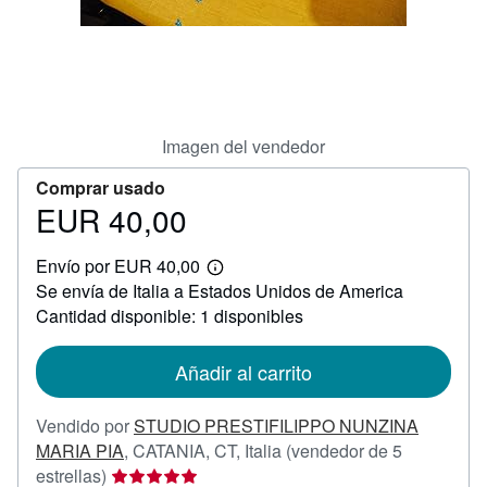
CERRAR
Imagen del vendedor
Comprar usado
EUR 40,00
Precio
EUR
Envío por EUR 40,00
40,00
Más
Se envía de Italia a Estados Unidos de America
información
sobre
Cantidad disponible: 1 disponibles
las
tarifas
de
Añadir al carrito
envío
Vendido por
STUDIO PRESTIFILIPPO NUNZINA
MARIA PIA
,
CATANIA, CT, Italia
(vendedor de 5
Calificación
estrellas)