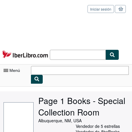
Iniciar sesión
Pasar al contenido principal
IberLibro.com
Menú
Mi cuenta
Page 1 Books - Special
Consultar mis pedidos
Collection Room
Cerrar sesión
Albuquerque, NM, USA
Búsqueda avanzada
Vendedor de 5 estrellas
Vendedor de AbeBooks