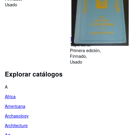
Usado
The Rhythm of the Redman
Tapa dura
Primera edición
Firmado
Usado
Explorar catálogos
A
Africa
Americana
Archaeology
Architecture