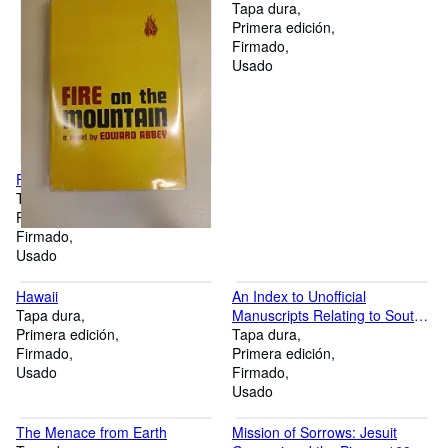
Tapa dura
Primera edición
Firmado
Usado
Fire on the Mountain
Tapa dura
Primera edición
Firmado
Usado
Hawaii
An Index to Unofficial
Tapa dura
Manuscripts Relating to South
Primera edición
Africa 1812-1920
Tapa dura
Firmado
Primera edición
Usado
Firmado
Usado
The Menace from Earth
Mission of Sorrows: Jesuit