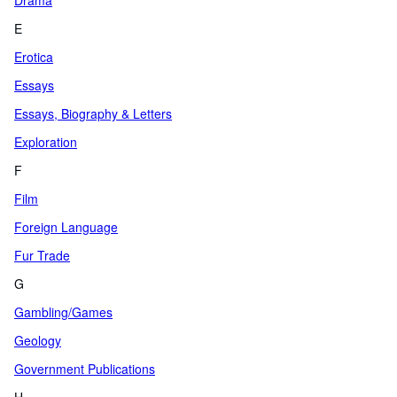
Drama
E
Erotica
Essays
Essays, Biography & Letters
Exploration
F
Film
Foreign Language
Fur Trade
G
Gambling/Games
Geology
Government Publications