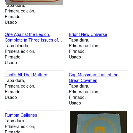
Tapa dura
Primera edición
Firmado
Usado
One Against the Legion.
Bright New Universe
Complete in Three Issues of
Tapa dura
Astounding Science Fiction:
Tapa blanda
Primera edición
Volume XXII, Numbers 2-4,
Primera edición
Firmado
April-June 1939.
Firmado
Usado
Usado
That's All That Matters
Cap Mossman: Last of the
Tapa dura
Great Cowmen
Primera edición
Tapa dura
Firmado
Primera edición
Usado
Firmado
Usado
Rumbin Galleries
Tapa dura
Primera edición
Firmado