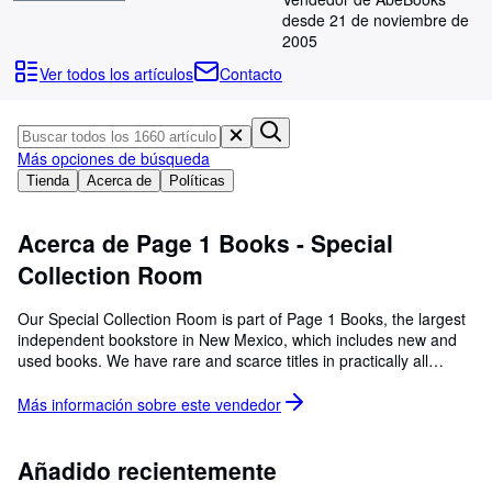
Colecciones
desde 21 de noviembre de
Libros antiguos
2005
Ver todos los artículos
Contacto
Arte y coleccionismo
Vendedores
Comenzar a vender
Más opciones de búsqueda
Tienda
Acerca de
Políticas
Ayuda
CERRAR
Acerca de Page 1 Books - Special
Collection Room
Our Special Collection Room is part of Page 1 Books, the largest
independent bookstore in New Mexico, which includes new and
used books. We have rare and scarce titles in practically all
subjects, especially including Western Americana, Native
Americana, Art, Mystery, Science & Technical books, and World
Más información sobre este
vendedor
History.
Añadido recientemente