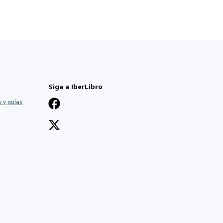
Siga a IberLibro
 y guías