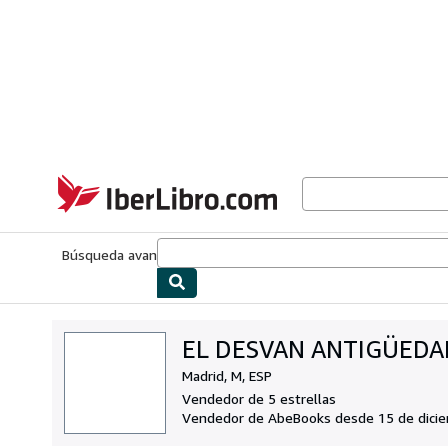
Pasar al contenido principal
IberLibro.com
Búsqueda avanzada
Colecciones
Libros antiguos
Arte y colecc
EL DESVAN ANTIGÜEDA
Madrid, M, ESP
Vendedor de 5 estrellas
Vendedor de AbeBooks desde 15 de dici