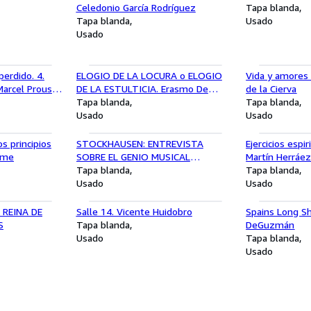
Celedonio García Rodríguez
Tapa blanda
Tapa blanda
Usado
Usado
erdido. 4.
ELOGIO DE LA LOCURA o ELOGIO
Vida y amores d
arcel Proust.
DE LA ESTULTICIA. Erasmo De
de la Cierva
Rotterdam
Tapa blanda
Tapa blanda
Usado
Usado
os principios
STOCKHAUSEN: ENTREVISTA
Ejercicios espi
ume
SOBRE EL GENIO MUSICAL
Martín Herráe
TANNENBAUM
Tapa blanda
Tapa blanda
Usado
Usado
 REINA DE
Salle 14. Vicente Huidobro
Spains Long S
S
Tapa blanda
DeGuzmán
Usado
Tapa blanda
Usado