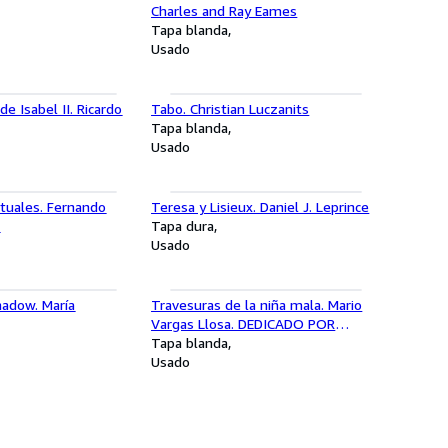
Charles and Ray Eames
Tapa blanda
Usado
e Isabel II. Ricardo
Tabo. Christian Luczanits
Tapa blanda
Usado
rituales. Fernando
Teresa y Lisieux. Daniel J. Leprince
z
Tapa dura
Usado
hadow. María
Travesuras de la niña mala. Mario
Vargas Llosa. DEDICADO POR
AUTOR
Tapa blanda
Usado