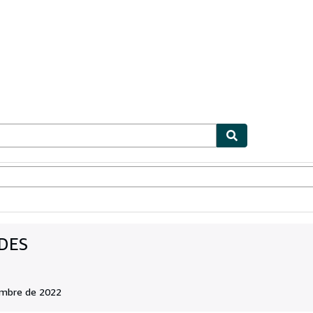
ionismo
Vendedores
Comenzar a vender
DES
embre de 2022