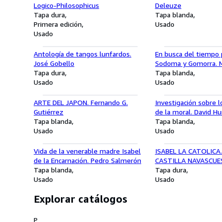
Logico-Philosophicus
Deleuze
Tapa dura
Tapa blanda
Primera edición
Usado
Usado
Antología de tangos lunfardos.
En busca del tiempo p
José Gobello
Sodoma y Gomorra. M
Tapa dura
2004
Tapa blanda
Usado
Usado
ARTE DEL JAPON. Fernando G.
Investigación sobre l
Gutiérrez
de la moral. David H
Tapa blanda
Tapa blanda
Usado
Usado
Vida de la venerable madre Isabel
ISABEL LA CATOLICA.
de la Encarnación. Pedro Salmerón
CASTILLA NAVASCUE
Tapa blanda
Tapa dura
Usado
Usado
Explorar catálogos
P