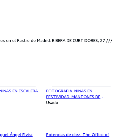
mos en el Rastro de Madrid: RIBERA DE CURTIDORES, 27 ///
NIÑAS EN ESCALERA.
FOTOGRAFIA. NIÑAS EN
FESTIVIDAD. MANTONES DE
MANILA SIGLO XIX hacia 1940
Usado
iguel Ángel Elvira
Potencias de diez. The Office of