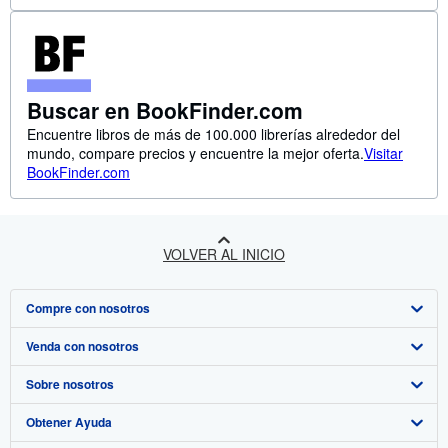
Buscar en BookFinder.com
Encuentre libros de más de 100.000 librerías alrededor del
mundo, compare precios y encuentre la mejor oferta.
Visitar
BookFinder.com
VOLVER AL INICIO
Compre con nosotros
Venda con nosotros
Búsqueda avanzada
Sobre nosotros
Colecciones
Comenzar a vender
Obtener Ayuda
Mi cuenta
Únase a nuestro programa de afiliados
Sobre IberLibro