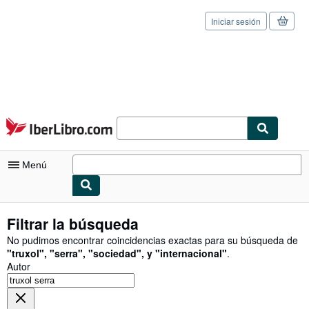
Iniciar sesión
Pasar al contenido principal
IberLibro.com
Menú
Mi cuenta
Filtrar la búsqueda
Consultar mis pedidos
No pudimos encontrar coincidencias exactas para su búsqueda de
"
truxol
"
,
"
serra
"
,
"
sociedad
"
,
y
"
internacional
"
.
Cerrar sesión
Autor
Búsqueda avanzada