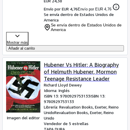
EUR 24,38
Envío por EUR 4,76
Envío por EUR 4,76
Se envía dentro de Estados Unidos de
America
Se envía dentro de Estados Unidos de
America
Mostrar más
Añadir al carrito
Hubener Vs Hitler: A Biography
of Helmuth Hubener, Mormon
Teenage Resistance Leader
Richard Lloyd Dewey
Idioma: Inglés
ISBN 13:
9780929753133
ISBN 13:
9780929753133
Librería:
Revaluation Books, Exeter, Reino
Unido
Revaluation Books
,
Exeter, Reino
Imagen del editor
Unido
Vendedor de 5 estrellas
TAPA DURA