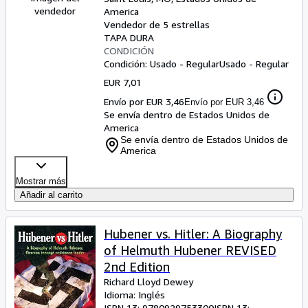
vendedor
America
Vendedor de 5 estrellas
TAPA DURA
CONDICIÓN
Condición: Usado - Regular
Usado - Regular
EUR 7,01
Envío por EUR 3,46
Envío por EUR 3,46
Se envía dentro de Estados Unidos de
America
Se envía dentro de Estados Unidos de
America
Mostrar más
Añadir al carrito
Hubener vs. Hitler: A Biography
of Helmuth Hubener REVISED
2nd Edition
Richard Lloyd Dewey
Idioma: Inglés
ISBN 13:
9780929753300
ISBN 13: