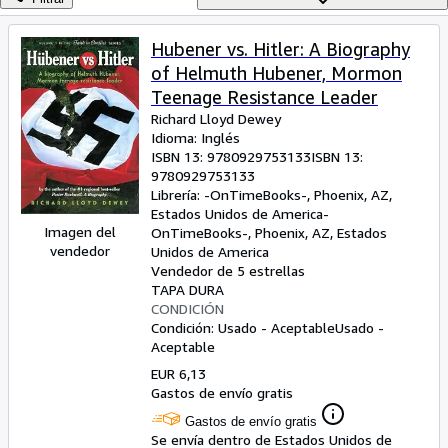
Colecciones
Libros antiguos
Hubener vs. Hitler: A Biography
of Helmuth Hubener, Mormon
Arte y coleccionismo
Teenage Resistance Leader
Vendedores
Richard Lloyd Dewey
Idioma: Inglés
Comenzar a vender
ISBN 13:
9780929753133
ISBN 13:
9780929753133
Ayuda
Librería:
-OnTimeBooks-, Phoenix, AZ,
CERRAR
Estados Unidos de America
-
Imagen del
OnTimeBooks-
,
Phoenix, AZ, Estados
vendedor
Unidos de America
Vendedor de 5 estrellas
TAPA DURA
CONDICIÓN
Condición: Usado - Aceptable
Usado -
Aceptable
EUR 6,13
Gastos de envío gratis
Gastos de envío gratis
Se envía dentro de Estados Unidos de