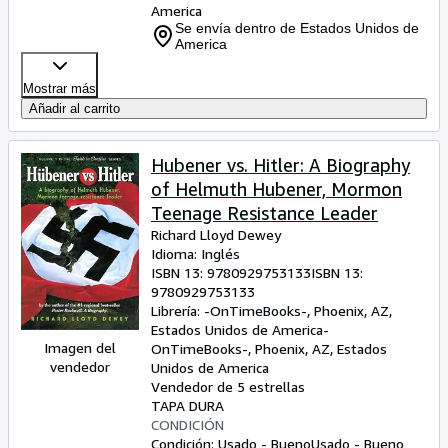
America
Se envía dentro de Estados Unidos de
America
Mostrar más
Añadir al carrito
Hubener vs. Hitler: A Biography
of Helmuth Hubener, Mormon
Teenage Resistance Leader
Richard Lloyd Dewey
Idioma: Inglés
ISBN 13:
9780929753133
ISBN 13:
9780929753133
Librería:
-OnTimeBooks-, Phoenix, AZ,
Estados Unidos de America
-
Imagen del
OnTimeBooks-
,
Phoenix, AZ, Estados
vendedor
Unidos de America
Vendedor de 5 estrellas
TAPA DURA
CONDICIÓN
Condición: Usado - Bueno
Usado - Bueno