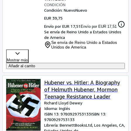
CONDICIÓN
Condición: Nuevo
Nuevo
EUR 39,75
Envío por EUR 17,51
Envío por EUR 17,51
Se envía de Reino Unido a Estados Unidos
de America
Se envía de Reino Unido a Estados
Unidos de America
Mostrar más
Añadir al carrito
Hubener vs. Hitler: A Biography
of Helmuth Hubener, Mormon
Teenage Resistance Leader
Richard Lloyd Dewey
Idioma: Inglés
ISBN 13:
9780929753133
ISBN 13:
9780929753133
Librería:
BennettBooksLtd, Los Angeles, CA,
Estados Unidos de