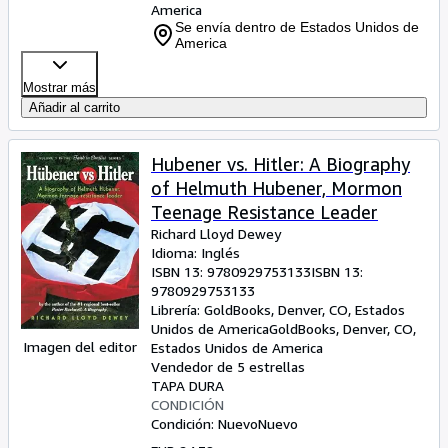
America
Se envía dentro de Estados Unidos de
America
Mostrar más
Añadir al carrito
Hubener vs. Hitler: A Biography
of Helmuth Hubener, Mormon
Teenage Resistance Leader
Richard Lloyd Dewey
Idioma: Inglés
ISBN 13:
9780929753133
ISBN 13:
9780929753133
Librería:
GoldBooks, Denver, CO, Estados
Unidos de America
GoldBooks
,
Denver, CO,
Imagen del editor
Estados Unidos de America
Vendedor de 5 estrellas
TAPA DURA
CONDICIÓN
Condición: Nuevo
Nuevo