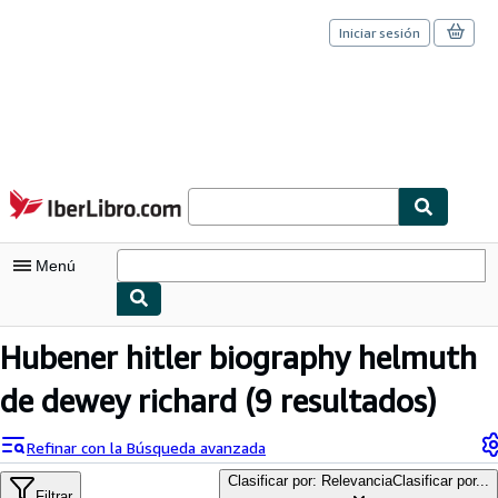
Iniciar sesión
Pasar al contenido principal
IberLibro.com
Menú
Mi cuenta
Hubener hitler biography helmuth
Consultar mis pedidos
de dewey richard
(9 resultados)
Cerrar sesión
Refinar con la Búsqueda avanzada
Búsqueda avanzada
Clasificar por: Relevancia
Clasificar por...
Filtrar