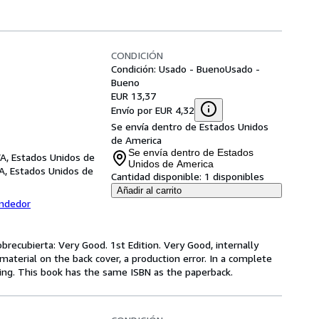
CONDICIÓN
Condición: Usado - Bueno
Usado -
Bueno
EUR 13,37
Envío por EUR 4,32
Se envía dentro de Estados Unidos
de America
Se envía dentro de Estados
VA, Estados Unidos de
Unidos de America
VA, Estados Unidos de
Cantidad disponible:
1 disponibles
Añadir al carrito
endedor
brecubierta: Very Good. 1st Edition. Very Good, internally
 material on the back cover, a production error. In a complete
ting. This book has the same ISBN as the paperback.