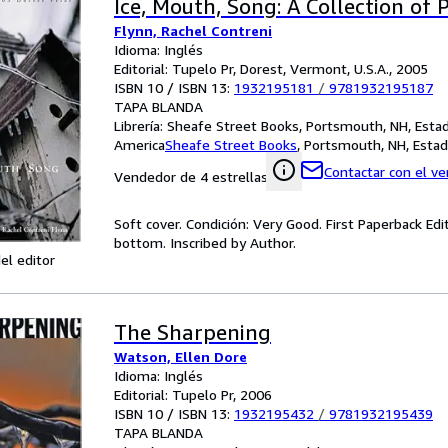
Ice, Mouth, Song: A Collection of
Flynn, Rachel Contreni
Idioma: Inglés
Editorial: Tupelo Pr, Dorest, Vermont, U.S.A., 2005
ISBN 10 / ISBN 13:
1932195181
/
9781932195187
TAPA BLANDA
Librería:
Sheafe Street Books, Portsmouth, NH, Esta
America
Sheafe Street Books
,
Portsmouth, NH, Estad
Contactar con el v
Vendedor de 4 estrellas
Soft cover. Condición: Very Good. First Paperback Edit
bottom. Inscribed by Author.
el editor
The Sharpening
Watson, Ellen Dore
Idioma: Inglés
Editorial: Tupelo Pr, 2006
ISBN 10 / ISBN 13:
1932195432
/
9781932195439
TAPA BLANDA