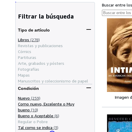
Buscar entre lo
Filtrar la búsqueda
Tipo de artículo
Libros
(278)
Revistas y publicaciones
Cómics
Partituras
Arte, grabados y pósters
Fotografías
Mapas
Manuscritos y coleccionismo de papel
Condición
Imagen d
Nuevo
(259)
Como nuevo, Excelente o Muy
bueno
(10)
Bueno o Aceptable
(6)
Regular o Pobre
Tal como se indica
(3)