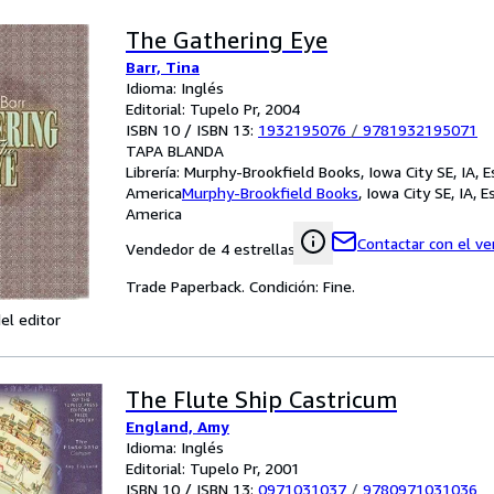
The Gathering Eye
Barr, Tina
Idioma: Inglés
Editorial: Tupelo Pr, 2004
ISBN 10 / ISBN 13:
1932195076
/
9781932195071
TAPA BLANDA
Librería:
Murphy-Brookfield Books, Iowa City SE, IA, 
America
Murphy-Brookfield Books
,
Iowa City SE, IA, 
America
Contactar con el v
Vendedor de 4 estrellas
Trade Paperback. Condición: Fine.
el editor
The Flute Ship Castricum
England, Amy
Idioma: Inglés
Editorial: Tupelo Pr, 2001
ISBN 10 / ISBN 13:
0971031037
/
9780971031036