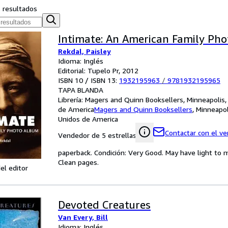
s resultados
Intimate: An American Family Ph
Rekdal, Paisley
Idioma: Inglés
Editorial: Tupelo Pr, 2012
ISBN 10 / ISBN 13:
1932195963
/
9781932195965
TAPA BLANDA
Librería:
Magers and Quinn Booksellers, Minneapolis,
de America
Magers and Quinn Booksellers
,
Minneapol
Unidos de America
Contactar con el v
Vendedor de 5 estrellas
paperback. Condición: Very Good. May have light to
Clean pages.
el editor
Devoted Creatures
Van Every, Bill
Idioma: Inglés