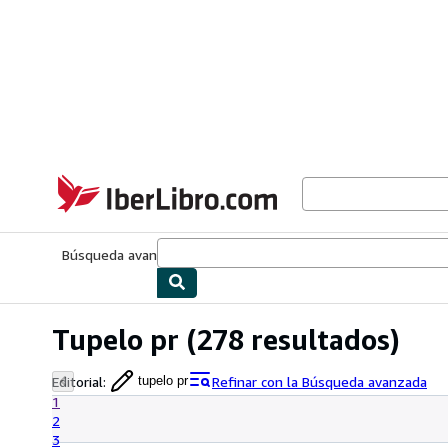
Pasar al contenido principal
IberLibro.com
Búsqueda avanzada
Colecciones
Libros antiguos
Arte y colecc
Tupelo pr
(278 resultados)
Editorial
:
Refinar con la Búsqueda avanzada
tupelo pr
1
2
3