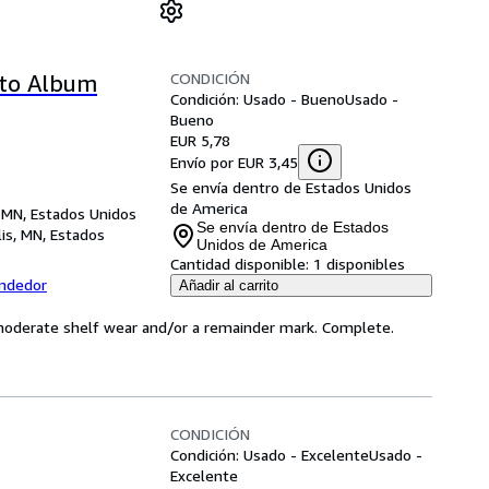
CONDICIÓN
oto Album
Condición: Usado - Bueno
Usado -
Bueno
EUR 5,78
Envío por EUR 3,45
Se envía dentro de Estados Unidos
de America
 MN, Estados Unidos
Se envía dentro de Estados
is, MN, Estados
Unidos de America
Cantidad disponible:
1 disponibles
endedor
Añadir al carrito
 moderate shelf wear and/or a remainder mark. Complete.
CONDICIÓN
Condición: Usado - Excelente
Usado -
Excelente