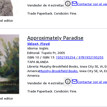
Contactar con el v
Vendedor de 4 estrellas
Trade Paperback. Condición: Fine.
el editor
Approximately Paradise
Skloot, Floyd
Idioma: Inglés
Editorial: Tupelo Pr, 2005
ISBN 10 / ISBN 13:
1932195254
/
9781932195255
TAPA BLANDA
Librería:
Murphy-Brookfield Books, Iowa City SE, IA, 
America
Murphy-Brookfield Books
,
Iowa City SE, IA, 
America
Contactar con el v
Vendedor de 4 estrellas
Trade Paperback. Condición: Fine.
el editor