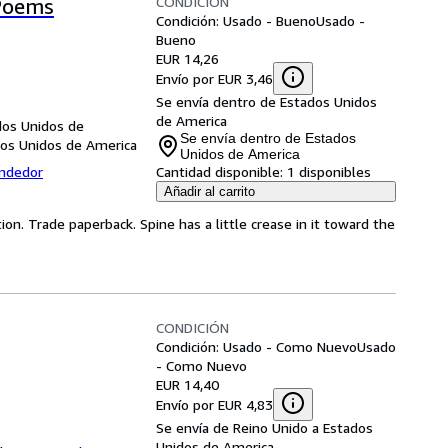
CONDICIÓN
 Poems
Condición: Usado - Bueno
Usado -
Bueno
EUR 14,26
Envío por EUR 3,46
Se envía dentro de Estados Unidos
de America
dos Unidos de
Se envía dentro de Estados
os Unidos de America
Unidos de America
endedor
Cantidad disponible:
1 disponibles
Añadir al carrito
ion. Trade paperback. Spine has a little crease in it toward the
CONDICIÓN
Condición: Usado - Como Nuevo
Usado
- Como Nuevo
EUR 14,40
Envío por EUR 4,83
Se envía de Reino Unido a Estados
Unidos de America