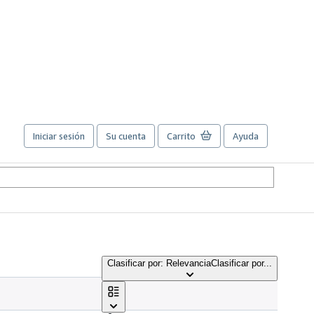
Iniciar sesión
Su cuenta
Carrito
Ayuda
Clasificar por: Relevancia
Clasificar por...