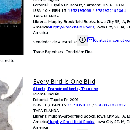
Editorial: Tupelo Pr, Dorest, Vermont, U.S.A., 2004
ISBN 10 / ISBN 13:
1932195068
/
9781932195064
TAPA BLANDA
Librería:
Murphy-Brookfield Books, Iowa City SE, IA, 
America
Murphy-Brookfield Books
,
Iowa City SE, IA, 
America
Contactar con el v
Vendedor de 4 estrellas
Trade Paperback. Condición: Fine.
el editor
Every Bird Is One Bird
Sterle, Francine;Sterle, Trancine
Idioma: Inglés
Editorial: Tupelo Pr, 2001
ISBN 10 / ISBN 13:
0971031010
/
9780971031012
TAPA BLANDA
Librería:
Murphy-Brookfield Books, Iowa City SE, IA, 
America
Murphy-Brookfield Books
,
Iowa City SE, IA, 
America