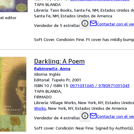
TAPA BLANDA
Librería:
Taos Books, Santa Fe, NM, Estados Unidos d
Santa Fe, NM, Estados Unidos de America
el editor
Contactar con el v
Vendedor de 5 estrellas
Soft Cover. Condición: Fine. Ft cover has mildly bum
Darkling: A Poem
Rabinowitz, Anna
Idioma: Inglés
Editorial: Tupelo Pr, 2001
ISBN 10 / ISBN 13:
0971031045
/
9780971031043
TAPA BLANDA
FIRMADO
Librería:
Village Works, New York, NY, Estados Unido
Works
,
New York, NY, Estados Unidos de America
Contactar con el v
Vendedor de 4 estrellas
Soft cover. Condición: Near Fine. Signed by Author(s).