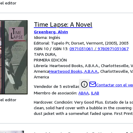
el editor
Time Lapse: A Novel
Greenberg, Alvin
Idioma: Inglés
Editorial: Tupelo Pr, Dorset, Vermont, (2003), 2003
ISBN 10 / ISBN 13:
0971031061
/
9780971031067
TAPA DURA
PRIMERA EDICIÓN
Librería:
Heartwood Books, A.B.A.A., Charlottesville, 
America
Heartwood Books, A.B.A.A.
,
Charlottesville, 
America
Contactar con el v
Vendedor de 5 estrellas
Miembro de asociación:
ABAA
,
ILAB
el editor
Hardcover. Condición: Very Good Plus. Estado de la so
clean, solid hard cover with a bubble in the covering
dust jacket with a somewhat faded spine. First Prin